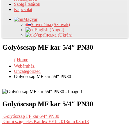
Szolgáltatások
Kapcsolat
Magyar
Slovenčina
(
Szlovák
)
English
(
Angol
)
Українська
(
Ukrán
)
Golyóscsap MF kar 5/4″ PN30
Home
Webáruház
Uncategorized
Golyóscsap MF kar 5/4″ PN30
Golyóscsap MF kar 5/4″ PN30
Golyóscsap FF kar 6/4″ PN30
Gumi szigetelés Kaiflex EF hr. 013mm 035/13