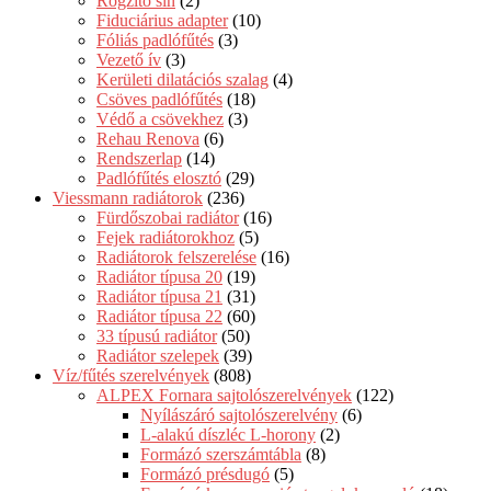
Rögzítő sín
(2)
Fiduciárius adapter
(10)
Fóliás padlófűtés
(3)
Vezető ív
(3)
Kerületi dilatációs szalag
(4)
Csöves padlófűtés
(18)
Védő a csövekhez
(3)
Rehau Renova
(6)
Rendszerlap
(14)
Padlófűtés elosztó
(29)
Viessmann radiátorok
(236)
Fürdőszobai radiátor
(16)
Fejek radiátorokhoz
(5)
Radiátorok felszerelése
(16)
Radiátor típusa 20
(19)
Radiátor típusa 21
(31)
Radiátor típusa 22
(60)
33 típusú radiátor
(50)
Radiátor szelepek
(39)
Víz/fűtés szerelvények
(808)
ALPEX Fornara sajtolószerelvények
(122)
Nyílászáró sajtolószerelvény
(6)
L-alakú díszléc L-horony
(2)
Formázó szerszámtábla
(8)
Formázó présdugó
(5)