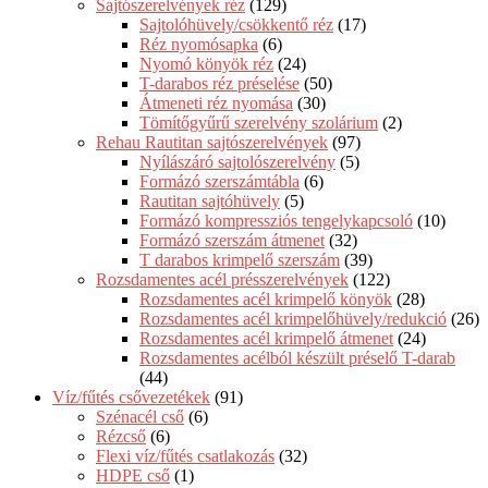
Sajtószerelvények réz
(129)
Sajtolóhüvely/csökkentő réz
(17)
Réz nyomósapka
(6)
Nyomó könyök réz
(24)
T-darabos réz préselése
(50)
Átmeneti réz nyomása
(30)
Tömítőgyűrű szerelvény szolárium
(2)
Rehau Rautitan sajtószerelvények
(97)
Nyílászáró sajtolószerelvény
(5)
Formázó szerszámtábla
(6)
Rautitan sajtóhüvely
(5)
Formázó kompressziós tengelykapcsoló
(10)
Formázó szerszám átmenet
(32)
T darabos krimpelő szerszám
(39)
Rozsdamentes acél présszerelvények
(122)
Rozsdamentes acél krimpelő könyök
(28)
Rozsdamentes acél krimpelőhüvely/redukció
(26)
Rozsdamentes acél krimpelő átmenet
(24)
Rozsdamentes acélból készült préselő T-darab
(44)
Víz/fűtés csővezetékek
(91)
Szénacél cső
(6)
Rézcső
(6)
Flexi víz/fűtés csatlakozás
(32)
HDPE cső
(1)