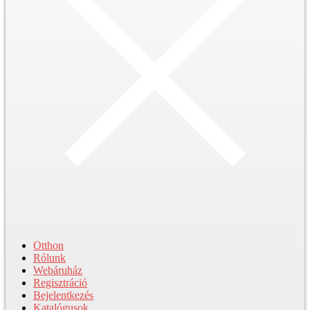
Otthon
Rólunk
Webáruház
Regisztráció
Bejelentkezés
Katalógusok