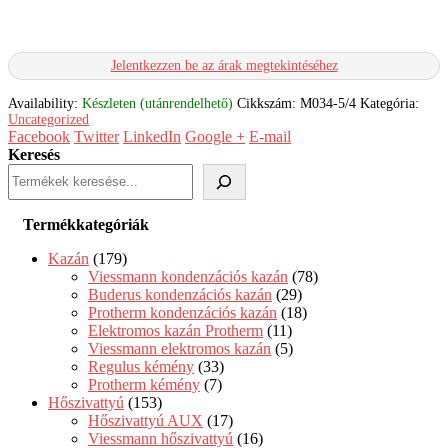
Jelentkezzen be az árak megtekintéséhez
Availability:
Készleten (utánrendelhető)
Cikkszám:
M034-5/4
Kategória:
Uncategorized
Facebook
Twitter
LinkedIn
Google +
E-mail
Keresés
Termékkategóriák
Kazán
(179)
Viessmann kondenzációs kazán
(78)
Buderus kondenzációs kazán
(29)
Protherm kondenzációs kazán
(18)
Elektromos kazán Protherm
(11)
Viessmann elektromos kazán
(5)
Regulus kémény
(33)
Protherm kémény
(7)
Hőszivattyú
(153)
Hőszivattyú AUX
(17)
Viessmann hőszivattyú
(16)