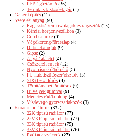
PEPE gáztömlő
(36)
Termikus biztosíték gáz
(1)
Geberit építés
(11)
Szerelési anyag
(90)
Ragasztó/szerelőszalagok és ragasztók
(13)
Kémiai horgony/szilikon
(3)
Combi-címke
(6)
Vágókorong/fűrészlap
(4)
Dübelek/dugók
(9)
Gipsz
(2)
Anyát/ alátétet
(4)
Csőszerelvények
(12)
Nyomásmérő/hőmérő
(5)
PU hab/tisztítószer/pisztoly
(3)
SDS betonfúrók
(4)
Tömítőmenet/tömítések
(9)
Hüvelyek gumival
(9)
Menetes rúd/kuplung
(4)
Víz/levegő gyorscsatlakozók
(3)
Korado radiátorok
(332)
22K típusú radiátor
(77)
22VKP típusú radiátor
(77)
33K típusú radiátor
(75)
33VKP típusú radiátor
(76)
Radiátor szelepek
(27)