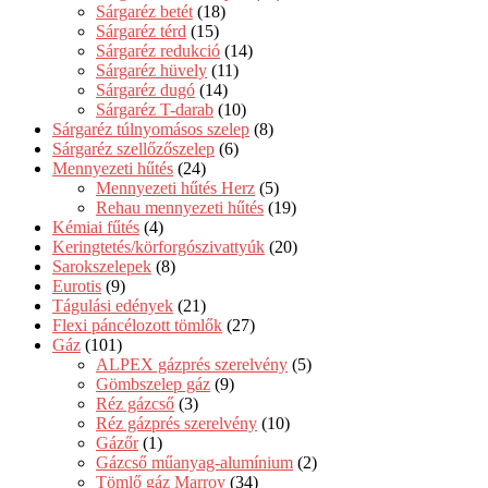
Sárgaréz betét
(18)
Sárgaréz térd
(15)
Sárgaréz redukció
(14)
Sárgaréz hüvely
(11)
Sárgaréz dugó
(14)
Sárgaréz T-darab
(10)
Sárgaréz túlnyomásos szelep
(8)
Sárgaréz szellőzőszelep
(6)
Mennyezeti hűtés
(24)
Mennyezeti hűtés Herz
(5)
Rehau mennyezeti hűtés
(19)
Kémiai fűtés
(4)
Keringtetés/körforgószivattyúk
(20)
Sarokszelepek
(8)
Eurotis
(9)
Tágulási edények
(21)
Flexi páncélozott tömlők
(27)
Gáz
(101)
ALPEX gázprés szerelvény
(5)
Gömbszelep gáz
(9)
Réz gázcső
(3)
Réz gázprés szerelvény
(10)
Gázőr
(1)
Gázcső műanyag-alumínium
(2)
Tömlő gáz Marroy
(34)