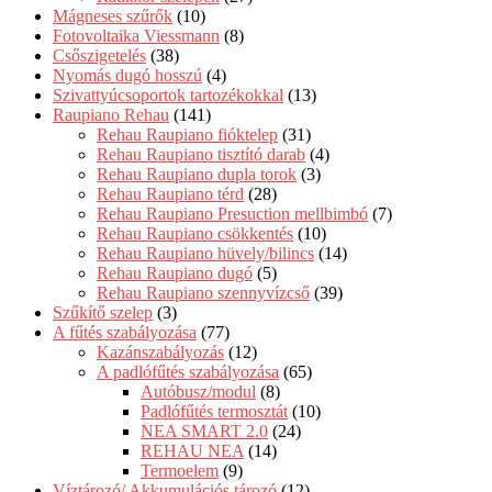
Mágneses szűrők
(10)
Fotovoltaika Viessmann
(8)
Csőszigetelés
(38)
Nyomás dugó hosszú
(4)
Szivattyúcsoportok tartozékokkal
(13)
Raupiano Rehau
(141)
Rehau Raupiano fióktelep
(31)
Rehau Raupiano tisztító darab
(4)
Rehau Raupiano dupla torok
(3)
Rehau Raupiano térd
(28)
Rehau Raupiano Presuction mellbimbó
(7)
Rehau Raupiano csökkentés
(10)
Rehau Raupiano hüvely/bilincs
(14)
Rehau Raupiano dugó
(5)
Rehau Raupiano szennyvízcső
(39)
Szűkítő szelep
(3)
A fűtés szabályozása
(77)
Kazánszabályozás
(12)
A padlófűtés szabályozása
(65)
Autóbusz/modul
(8)
Padlófűtés termosztát
(10)
NEA SMART 2.0
(24)
REHAU NEA
(14)
Termoelem
(9)
Víztározó/ Akkumulációs tározó
(12)