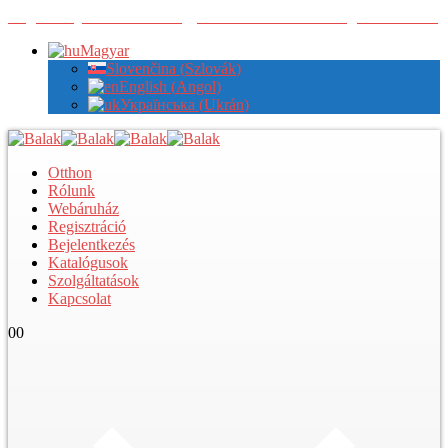
Regisztráljon nálunk a nagykereskedelmi árak megtekintéséhez
Magyar
Slovenčina
(
Szlovák
)
English
(
Angol
)
Українська
(
Ukrán
)
Otthon
Rólunk
Webáruház
Regisztráció
Bejelentkezés
Katalógusok
Szolgáltatások
Kapcsolat
0
0