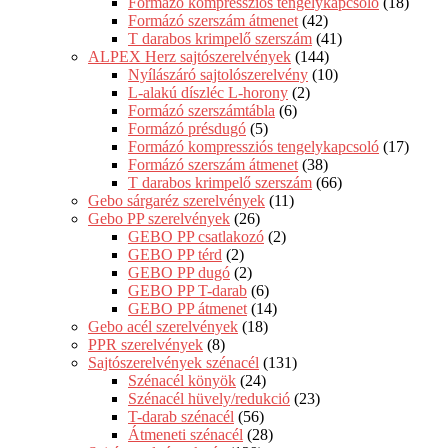
Formázó kompressziós tengelykapcsoló
(18)
Formázó szerszám átmenet
(42)
T darabos krimpelő szerszám
(41)
ALPEX Herz sajtószerelvények
(144)
Nyílászáró sajtolószerelvény
(10)
L-alakú díszléc L-horony
(2)
Formázó szerszámtábla
(6)
Formázó présdugó
(5)
Formázó kompressziós tengelykapcsoló
(17)
Formázó szerszám átmenet
(38)
T darabos krimpelő szerszám
(66)
Gebo sárgaréz szerelvények
(11)
Gebo PP szerelvények
(26)
GEBO PP csatlakozó
(2)
GEBO PP térd
(2)
GEBO PP dugó
(2)
GEBO PP T-darab
(6)
GEBO PP átmenet
(14)
Gebo acél szerelvények
(18)
PPR szerelvények
(8)
Sajtószerelvények szénacél
(131)
Szénacél könyök
(24)
Szénacél hüvely/redukció
(23)
T-darab szénacél
(56)
Átmeneti szénacél
(28)