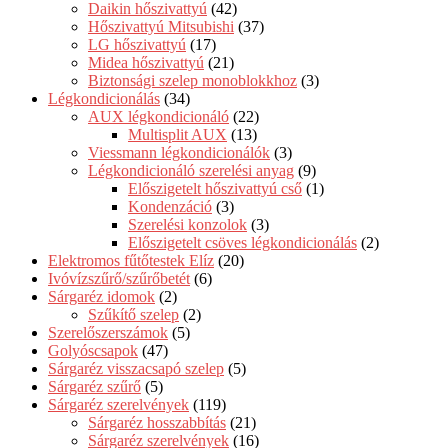
Daikin hőszivattyú
(42)
Hőszivattyú Mitsubishi
(37)
LG hőszivattyú
(17)
Midea hőszivattyú
(21)
Biztonsági szelep monoblokkhoz
(3)
Légkondicionálás
(34)
AUX légkondicionáló
(22)
Multisplit AUX
(13)
Viessmann légkondicionálók
(3)
Légkondicionáló szerelési anyag
(9)
Előszigetelt hőszivattyú cső
(1)
Kondenzáció
(3)
Szerelési konzolok
(3)
Előszigetelt csöves légkondicionálás
(2)
Elektromos fűtőtestek Elíz
(20)
Ivóvízszűrő/szűrőbetét
(6)
Sárgaréz idomok
(2)
Szűkítő szelep
(2)
Szerelőszerszámok
(5)
Golyóscsapok
(47)
Sárgaréz visszacsapó szelep
(5)
Sárgaréz szűrő
(5)
Sárgaréz szerelvények
(119)
Sárgaréz hosszabbítás
(21)
Sárgaréz szerelvények
(16)