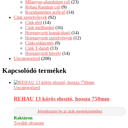
Műanyag-alumínium cső
(23)
Rehau Rautitan cső
(9)
Rozsdamentes acélcső
(14)
Cink szerelvények
(92)
Cink térd
(14)
Cink mellbimbó
(16)
Horganyzott kupak/dugó
(14)
Horganyzott szerelvények
(12)
Cinkcsökkentés
(9)
Cink T-darab
(13)
Horganyzott hüvely
(14)
Uncategorized
(208)
Kapcsolódó termékek
Uncategorized
REHAU 13 körös elosztó, hossza 750mm
Jelentkezzen be az árak megtekintéséhez
Raktáron
Tovább olvasom