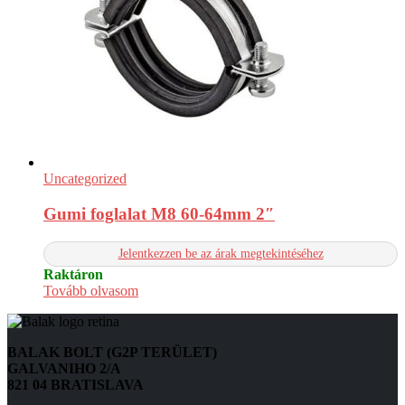
Uncategorized
Gumi foglalat M8 60-64mm 2″
Jelentkezzen be az árak megtekintéséhez
Raktáron
Tovább olvasom
BALAK BOLT (G2P TERÜLET)
GALVANIHO 2/A
821 04 BRATISLAVA