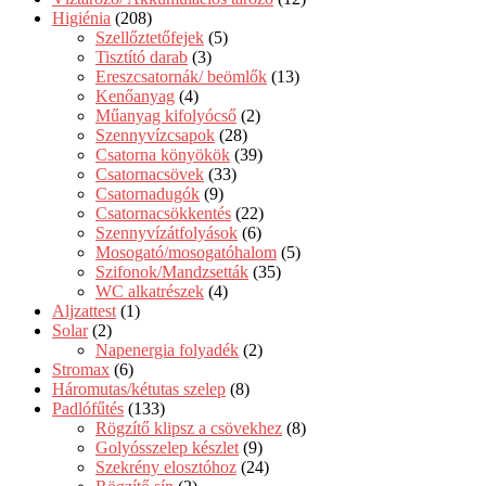
Higiénia
(208)
Szellőztetőfejek
(5)
Tisztító darab
(3)
Ereszcsatornák/ beömlők
(13)
Kenőanyag
(4)
Műanyag kifolyócső
(2)
Szennyvízcsapok
(28)
Csatorna könyökök
(39)
Csatornacsövek
(33)
Csatornadugók
(9)
Csatornacsökkentés
(22)
Szennyvízátfolyások
(6)
Mosogató/mosogatóhalom
(5)
Szifonok/Mandzsetták
(35)
WC alkatrészek
(4)
Aljzattest
(1)
Solar
(2)
Napenergia folyadék
(2)
Stromax
(6)
Háromutas/kétutas szelep
(8)
Padlófűtés
(133)
Rögzítő klipsz a csövekhez
(8)
Golyósszelep készlet
(9)
Szekrény elosztóhoz
(24)