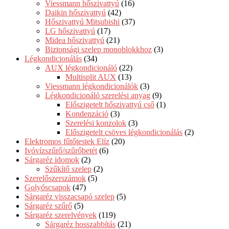
Viessmann hőszivattyú
(16)
Daikin hőszivattyú
(42)
Hőszivattyú Mitsubishi
(37)
LG hőszivattyú
(17)
Midea hőszivattyú
(21)
Biztonsági szelep monoblokkhoz
(3)
Légkondicionálás
(34)
AUX légkondicionáló
(22)
Multisplit AUX
(13)
Viessmann légkondicionálók
(3)
Légkondicionáló szerelési anyag
(9)
Előszigetelt hőszivattyú cső
(1)
Kondenzáció
(3)
Szerelési konzolok
(3)
Előszigetelt csöves légkondicionálás
(2)
Elektromos fűtőtestek Elíz
(20)
Ivóvízszűrő/szűrőbetét
(6)
Sárgaréz idomok
(2)
Szűkítő szelep
(2)
Szerelőszerszámok
(5)
Golyóscsapok
(47)
Sárgaréz visszacsapó szelep
(5)
Sárgaréz szűrő
(5)
Sárgaréz szerelvények
(119)
Sárgaréz hosszabbítás
(21)