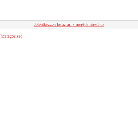
Jelentkezzen be az árak megtekintéséhez
ncategorized