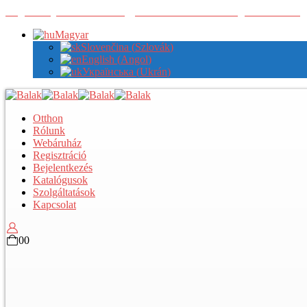
Regisztráljon nálunk a nagykereskedelmi árak megtekintéséhez
Magyar
Slovenčina
(
Szlovák
)
English
(
Angol
)
Українська
(
Ukrán
)
Otthon
Rólunk
Webáruház
Regisztráció
Bejelentkezés
Katalógusok
Szolgáltatások
Kapcsolat
0
0