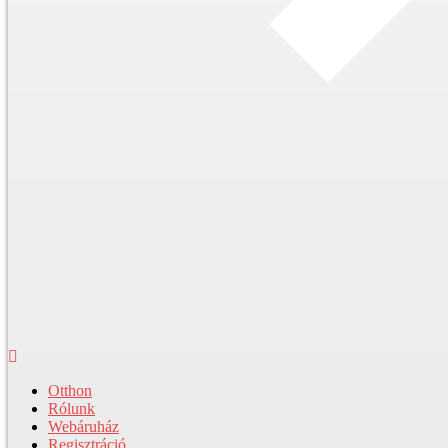
Otthon
Rólunk
Webáruház
Regisztráció