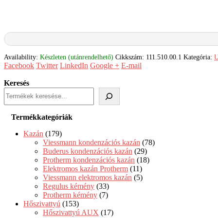
Availability:
Készleten (utánrendelhető)
Cikkszám:
111.510.00.1
Kategória:
U
Facebook
Twitter
LinkedIn
Google +
E-mail
Keresés
Termékkategóriák
Kazán
(179)
Viessmann kondenzációs kazán
(78)
Buderus kondenzációs kazán
(29)
Protherm kondenzációs kazán
(18)
Elektromos kazán Protherm
(11)
Viessmann elektromos kazán
(5)
Regulus kémény
(33)
Protherm kémény
(7)
Hőszivattyú
(153)
Hőszivattyú AUX
(17)