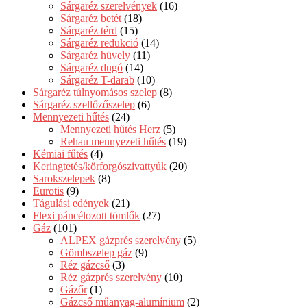
Sárgaréz szerelvények
(16)
Sárgaréz betét
(18)
Sárgaréz térd
(15)
Sárgaréz redukció
(14)
Sárgaréz hüvely
(11)
Sárgaréz dugó
(14)
Sárgaréz T-darab
(10)
Sárgaréz túlnyomásos szelep
(8)
Sárgaréz szellőzőszelep
(6)
Mennyezeti hűtés
(24)
Mennyezeti hűtés Herz
(5)
Rehau mennyezeti hűtés
(19)
Kémiai fűtés
(4)
Keringtetés/körforgószivattyúk
(20)
Sarokszelepek
(8)
Eurotis
(9)
Tágulási edények
(21)
Flexi páncélozott tömlők
(27)
Gáz
(101)
ALPEX gázprés szerelvény
(5)
Gömbszelep gáz
(9)
Réz gázcső
(3)
Réz gázprés szerelvény
(10)
Gázőr
(1)
Gázcső műanyag-alumínium
(2)