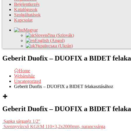
Bejelentkezés
Katalógusok
Szolgáltatások
Kapcsolat
Magyar
Slovenčina
(
Szlovák
)
English
(
Angol
)
Українська
(
Ukrán
)
Geberit Duofix – DUOFIX a BIDET felaka
Home
Webáruház
Uncategorized
Geberit Duofix – DUOFIX a BIDET felakasztásához
Geberit Duofix – DUOFIX a BIDET felaka
Sapka sárgaréz 1/2″
Szennyvízcső KGEM 110×3,2x2000mm, narancssárga