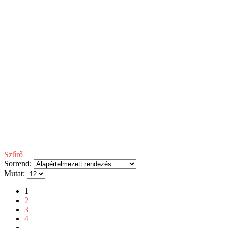
Szűrő
Sorrend:
Mutat:
1
2
3
4