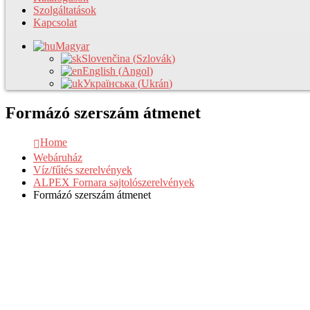
Szolgáltatások
Kapcsolat
Magyar
Slovenčina
(
Szlovák
)
English
(
Angol
)
Українська
(
Ukrán
)
Formázó szerszám átmenet
Home
Webáruház
Víz/fűtés szerelvények
ALPEX Fornara sajtolószerelvények
Formázó szerszám átmenet