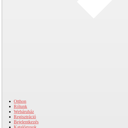
Otthon
Rólunk
Webáruház
Regisztráció
Bejelentkezés
Katalógusok