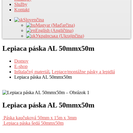
Služby
Kontakt
Slovenčina
Magyar
(
Maďarčina
)
English
(
Angličtina
)
Українська
(
Ukrajinčina
)
Lepiaca páska AL 50mmx50m
Domov
E-shop
Inštalačný materiál
,
Lepiace/montážne pásky a lepidlá
Lepiaca páska AL 50mmx50m
Lepiaca páska AL 50mmx50m
Páska kaučuková 50mm x 15m x 3mm
Lepiaca páska šedá 50mmx50m