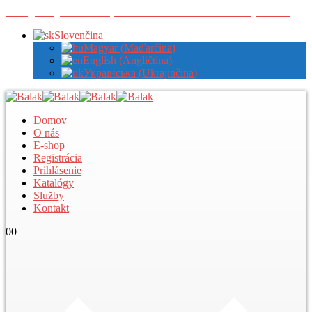
Zaregistrujte sa u nás pre zobrazenie veľkoobchodných cien
Slovenčina
Magyar
(
Maďarčina
)
English
(
Angličtina
)
Українська
(
Ukrajinčina
)
Domov
O nás
E-shop
Registrácia
Prihlásenie
Katalógy
Služby
Kontakt
0
0