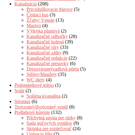
Kanalizácia
(208)
Privzdušňovacie hlavice
(5)
Čistiaci kus
(3)
Žľaby/ Vpuste
(13)
Mazivo
(4)
Výlevka plastová
(2)
Kanalizačné odbočky
(28)
Kanalizačné kolená
(39)
Kanalizačné rúry
(33)
Kanalizačné zátky
(9)
Kanalizačné redukcie
(22)
Kanalizačné presuvky
(6)
Drezová/umývadlová pileta
(5)
Sifóny/Manžety
(35)
WC diely
(4)
Podomietkové teleso
(1)
Solár
(2)
Solárna kvapalina
(2)
Stromax
(6)
Trojcestný/dvojcestný ventil
(8)
Podlahové kúrenie
(132)
Príchytná spona pre rúrky
(8)
Sada guľových ventilov
(9)
Skrinka pre rozdeľovač
(24)
Upínacia lišta
(2)