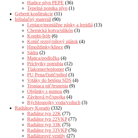
Hadice plyn PEPE
(36)
Tepelná poistka plyn
(1)
Geberit konštrukcie
(11)
Inštalačný materiál
(90)
Lepiace/montážne pásky a lepidlá
(13)
Chemická kotva/silikón
(3)
Kombi-šrób
(6)
Kotúč rezný/pílový plátok
(4)
Hmoždinky/klince
(9)
Sádra
(2)
Matica/podložka
(4)
Príchytky potrubia
(12)
Tlakomer/teplomer
(5)
PU Pena/čistič/pištol
(3)
Vrtáky do betónu SDS
(4)
Tesniaca niť/tesnenia
(9)
Objímky s gumou
(9)
Závitová tyč/spojka
(4)
Rýchlospojky voda/vzduch
(3)
Radiátory Korado
(332)
Radiátor typ 22K
(77)
Radiátor typ 22VKP
(77)
Radiátor typ 33K
(75)
Radiátor typ 33VKP
(76)
Radiátorové ventily
(27)