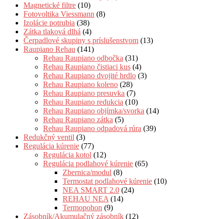
Magnetické filtre
(10)
Fotovoltika Viessmann
(8)
Izolácie potrubia
(38)
Zátka tlaková dlhá
(4)
Čerpadlové skupiny s príslušenstvom
(13)
Raupiano Rehau
(141)
Rehau Raupiano odbočka
(31)
Rehau Raupiano čistiaci kus
(4)
Rehau Raupiano dvojité hrdlo
(3)
Rehau Raupiano koleno
(28)
Rehau Raupiano presuvka
(7)
Rehau Raupiano redukcia
(10)
Rehau Raupiano objímka/svorka
(14)
Rehau Raupiano zátka
(5)
Rehau Raupiano odpadová rúra
(39)
Redukčný ventil
(3)
Regulácia kúrenie
(77)
Regulácia kotol
(12)
Regulácia podlahové kúrenie
(65)
Zbernica/modul
(8)
Termostat podlahové kúrenie
(10)
NEA SMART 2.0
(24)
REHAU NEA
(14)
Termopohon
(9)
Zásobník/Akumulačný zásobník
(12)