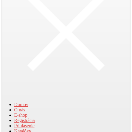
Domov
O nás
E-shop
Registrácia
Prihlásenie
Katalógy