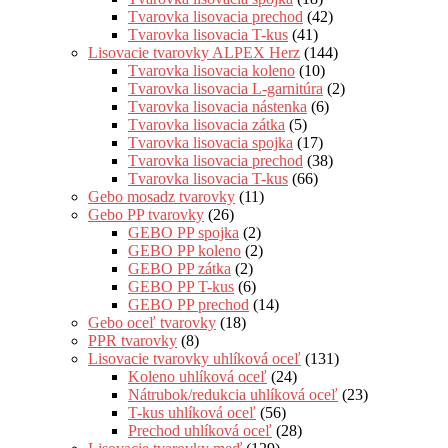
Tvarovka lisovacia prechod
(42)
Tvarovka lisovacia T-kus
(41)
Lisovacie tvarovky ALPEX Herz
(144)
Tvarovka lisovacia koleno
(10)
Tvarovka lisovacia L-garnitúra
(2)
Tvarovka lisovacia nástenka
(6)
Tvarovka lisovacia zátka
(5)
Tvarovka lisovacia spojka
(17)
Tvarovka lisovacia prechod
(38)
Tvarovka lisovacia T-kus
(66)
Gebo mosadz tvarovky
(11)
Gebo PP tvarovky
(26)
GEBO PP spojka
(2)
GEBO PP koleno
(2)
GEBO PP zátka
(2)
GEBO PP T-kus
(6)
GEBO PP prechod
(14)
Gebo oceľ tvarovky
(18)
PPR tvarovky
(8)
Lisovacie tvarovky uhlíková oceľ
(131)
Koleno uhlíková oceľ
(24)
Nátrubok/redukcia uhlíková oceľ
(23)
T-kus uhlíková oceľ
(56)
Prechod uhlíková oceľ
(28)