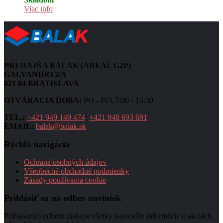
Viac info
PREDAJŇA BALAK (AREÁL G2P)
GALVANIHO 2/A
821 04 BRATISLAVA
OTVÁRACIA DOBA:
PO - PIA 7:00 - 15:30
TEL.:
+421 949 149 474
;
+421 948 693 691
EMAIL:
balak@balak.sk
Rýchla navigácia
Ochrana osobných údajov
Všeobecné obchodné podmienky
Zásady používania cookie
Prihlásiť sa na odber noviniek
Prihlásením odberu získajte všetky najnovšie informácie o akciách,