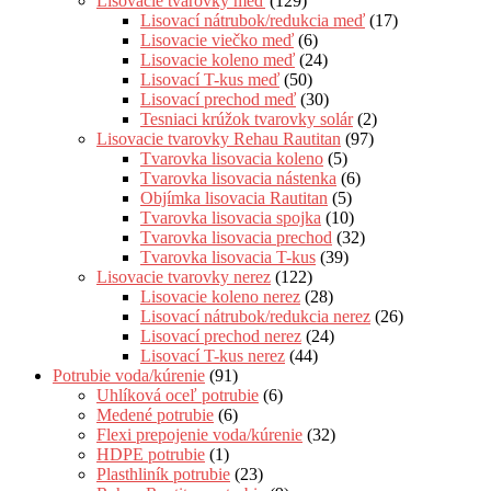
Lisovacie tvarovky meď
(129)
Lisovací nátrubok/redukcia meď
(17)
Lisovacie viečko meď
(6)
Lisovacie koleno meď
(24)
Lisovací T-kus meď
(50)
Lisovací prechod meď
(30)
Tesniaci krúžok tvarovky solár
(2)
Lisovacie tvarovky Rehau Rautitan
(97)
Tvarovka lisovacia koleno
(5)
Tvarovka lisovacia nástenka
(6)
Objímka lisovacia Rautitan
(5)
Tvarovka lisovacia spojka
(10)
Tvarovka lisovacia prechod
(32)
Tvarovka lisovacia T-kus
(39)
Lisovacie tvarovky nerez
(122)
Lisovacie koleno nerez
(28)
Lisovací nátrubok/redukcia nerez
(26)
Lisovací prechod nerez
(24)
Lisovací T-kus nerez
(44)
Potrubie voda/kúrenie
(91)
Uhlíková oceľ potrubie
(6)
Medené potrubie
(6)
Flexi prepojenie voda/kúrenie
(32)
HDPE potrubie
(1)
Plasthliník potrubie
(23)