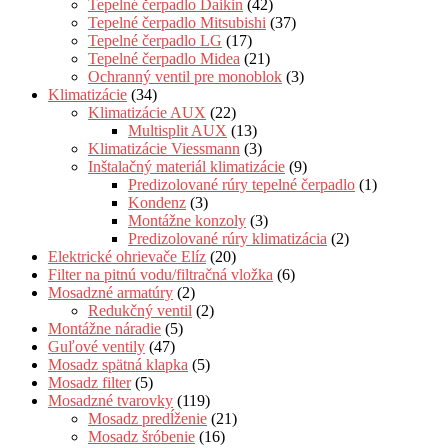
Tepelné čerpadlo Daikin
(42)
Tepelné čerpadlo Mitsubishi
(37)
Tepelné čerpadlo LG
(17)
Tepelné čerpadlo Midea
(21)
Ochranný ventil pre monoblok
(3)
Klimatizácie
(34)
Klimatizácie AUX
(22)
Multisplit AUX
(13)
Klimatizácie Viessmann
(3)
Inštalačný materiál klimatizácie
(9)
Predizolované rúry tepelné čerpadlo
(1)
Kondenz
(3)
Montážne konzoly
(3)
Predizolované rúry klimatizácia
(2)
Elektrické ohrievače Elíz
(20)
Filter na pitnú vodu/filtračná vložka
(6)
Mosadzné armatúry
(2)
Redukčný ventil
(2)
Montážne náradie
(5)
Guľové ventily
(47)
Mosadz spätná klapka
(5)
Mosadz filter
(5)
Mosadzné tvarovky
(119)
Mosadz predĺženie
(21)
Mosadz šróbenie
(16)