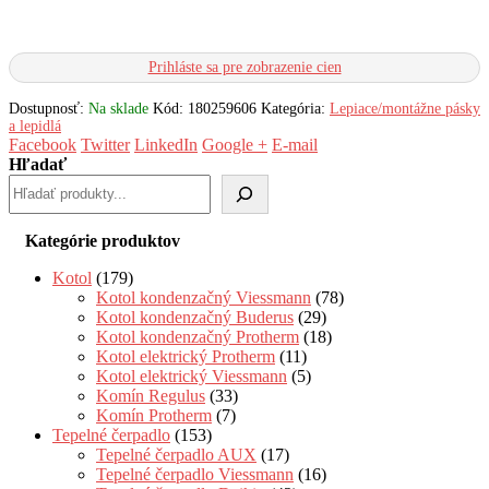
Prihláste sa pre zobrazenie cien
Dostupnosť:
Na sklade
Kód:
180259606
Kategória:
Lepiace/montážne pásky
a lepidlá
Facebook
Twitter
LinkedIn
Google +
E-mail
Hľadať
Kategórie produktov
Kotol
(179)
Kotol kondenzačný Viessmann
(78)
Kotol kondenzačný Buderus
(29)
Kotol kondenzačný Protherm
(18)
Kotol elektrický Protherm
(11)
Kotol elektrický Viessmann
(5)
Komín Regulus
(33)
Komín Protherm
(7)
Tepelné čerpadlo
(153)
Tepelné čerpadlo AUX
(17)
Tepelné čerpadlo Viessmann
(16)