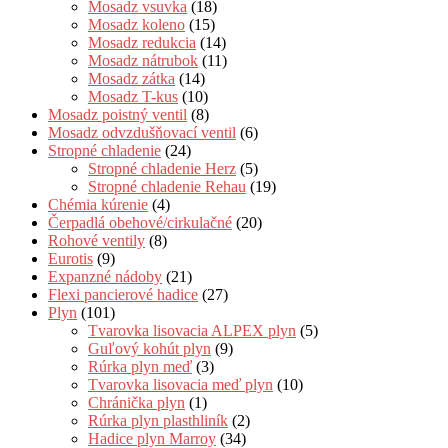
Mosadz vsuvka
(18)
Mosadz koleno
(15)
Mosadz redukcia
(14)
Mosadz nátrubok
(11)
Mosadz zátka
(14)
Mosadz T-kus
(10)
Mosadz poistný ventil
(8)
Mosadz odvzdušňovací ventil
(6)
Stropné chladenie
(24)
Stropné chladenie Herz
(5)
Stropné chladenie Rehau
(19)
Chémia kúrenie
(4)
Čerpadlá obehové/cirkulačné
(20)
Rohové ventily
(8)
Eurotis
(9)
Expanzné nádoby
(21)
Flexi pancierové hadice
(27)
Plyn
(101)
Tvarovka lisovacia ALPEX plyn
(5)
Guľový kohút plyn
(9)
Rúrka plyn meď
(3)
Tvarovka lisovacia meď plyn
(10)
Chránička plyn
(1)
Rúrka plyn plasthliník
(2)
Hadice plyn Marroy
(34)