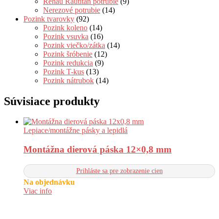
Rehau Rautitan potrubie
(9)
Nerezové potrubie
(14)
Pozink tvarovky
(92)
Pozink koleno
(14)
Pozink vsuvka
(16)
Pozink viečko/zátka
(14)
Pozink šróbenie
(12)
Pozink redukcia
(9)
Pozink T-kus
(13)
Pozink nátrubok
(14)
Súvisiace produkty
Lepiace/montážne pásky a lepidlá
Montážna dierová páska 12×0,8 mm
Prihláste sa pre zobrazenie cien
Na objednávku
Viac info