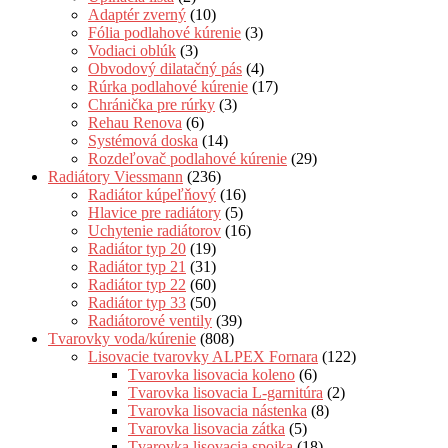
Adaptér zverný
(10)
Fólia podlahové kúrenie
(3)
Vodiaci oblúk
(3)
Obvodový dilatačný pás
(4)
Rúrka podlahové kúrenie
(17)
Chránička pre rúrky
(3)
Rehau Renova
(6)
Systémová doska
(14)
Rozdeľovač podlahové kúrenie
(29)
Radiátory Viessmann
(236)
Radiátor kúpeľňový
(16)
Hlavice pre radiátory
(5)
Uchytenie radiátorov
(16)
Radiátor typ 20
(19)
Radiátor typ 21
(31)
Radiátor typ 22
(60)
Radiátor typ 33
(50)
Radiátorové ventily
(39)
Tvarovky voda/kúrenie
(808)
Lisovacie tvarovky ALPEX Fornara
(122)
Tvarovka lisovacia koleno
(6)
Tvarovka lisovacia L-garnitúra
(2)
Tvarovka lisovacia nástenka
(8)
Tvarovka lisovacia zátka
(5)
Tvarovka lisovacia spojka
(18)