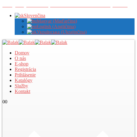
Zaregistrujte sa u nás pre zobrazenie veľkoobchodných cien
Slovenčina
Magyar
(
Maďarčina
)
English
(
Angličtina
)
Українська
(
Ukrajinčina
)
Domov
O nás
E-shop
Registrácia
Prihlásenie
Katalógy
Služby
Kontakt
0
0