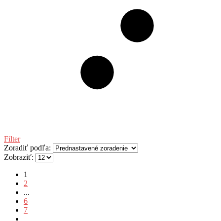
Filter
Zoradiť podľa:
Zobraziť:
1
2
...
6
7