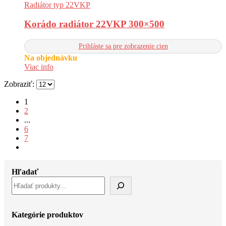
Radiátor typ 22VKP
Korádo radiátor 22VKP 300×500
Prihláste sa pre zobrazenie cien
Na objednávku
Viac info
Zobraziť:
1
2
...
6
7
Hľadať
Kategórie produktov