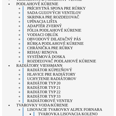
PODLAHOVÉ KÚRENIE
PRÍCHYTNÁ SPONA PRE RÚRKY
SADA GUĽOVÝCH VENTILOV
SKRINKA PRE ROZDEĽOVAČ
UPÍNACIA LIŠTA
ADAPTÉR ZVERNÝ
FÓLIA PODLAHOVÉ KÚRENIE
VODIACI OBLÚK
OBVODOVÝ DILATAČNÝ PÁS
RÚRKA PODLAHOVÉ KÚRENIE
CHRÁNIČKA PRE RÚRKY
REHAU RENOVA
SYSTÉMOVÁ DOSKA
ROZDEĽOVAČ PODLAHOVÉ KÚRENIE
RADIÁTORY VIESSMANN
RADIÁTOR KÚPEĽŇOVÝ
HLAVICE PRE RADIÁTORY
UCHYTENIE RADIÁTOROV
RADIÁTOR TYP 20
RADIÁTOR TYP 21
RADIÁTOR TYP 22
RADIÁTOR TYP 33
RADIÁTOROVÉ VENTILY
TVAROVKY VODA/KÚRENIE
LISOVACIE TVAROVKY ALPEX FORNARA
TVAROVKA LISOVACIA KOLENO