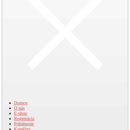
Domov
O nás
E-shop
Registrácia
Prihlásenie
Katalógy