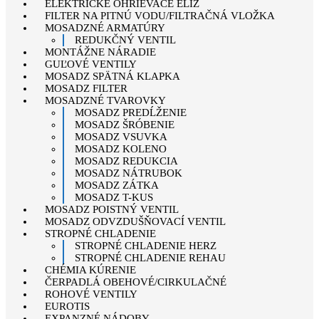
ELEKTRICKÉ OHRIEVAČE ELÍZ
FILTER NA PITNÚ VODU/FILTRAČNÁ VLOŽKA
MOSADZNÉ ARMATÚRY
REDUKČNÝ VENTIL
MONTÁŽNE NÁRADIE
GUĽOVÉ VENTILY
MOSADZ SPÄTNÁ KLAPKA
MOSADZ FILTER
MOSADZNÉ TVAROVKY
MOSADZ PREDĹŽENIE
MOSADZ ŠRÓBENIE
MOSADZ VSUVKA
MOSADZ KOLENO
MOSADZ REDUKCIA
MOSADZ NÁTRUBOK
MOSADZ ZÁTKA
MOSADZ T-KUS
MOSADZ POISTNÝ VENTIL
MOSADZ ODVZDUŠŇOVACÍ VENTIL
STROPNÉ CHLADENIE
STROPNÉ CHLADENIE HERZ
STROPNÉ CHLADENIE REHAU
CHÉMIA KÚRENIE
ČERPADLÁ OBEHOVÉ/CIRKULAČNÉ
ROHOVÉ VENTILY
EUROTIS
EXPANZNÉ NÁDOBY