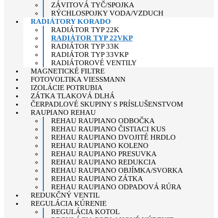
ZÁVITOVÁ TYČ/SPOJKA
RÝCHLOSPOJKY VODA/VZDUCH
RADIÁTORY KORADO
RADIÁTOR TYP 22K
RADIÁTOR TYP 22VKP
RADIÁTOR TYP 33K
RADIÁTOR TYP 33VKP
RADIÁTOROVÉ VENTILY
MAGNETICKÉ FILTRE
FOTOVOLTIKA VIESSMANN
IZOLÁCIE POTRUBIA
ZÁTKA TLAKOVÁ DLHÁ
ČERPADLOVÉ SKUPINY S PRÍSLUŠENSTVOM
RAUPIANO REHAU
REHAU RAUPIANO ODBOČKA
REHAU RAUPIANO ČISTIACI KUS
REHAU RAUPIANO DVOJITÉ HRDLO
REHAU RAUPIANO KOLENO
REHAU RAUPIANO PRESUVKA
REHAU RAUPIANO REDUKCIA
REHAU RAUPIANO OBJÍMKA/SVORKA
REHAU RAUPIANO ZÁTKA
REHAU RAUPIANO ODPADOVÁ RÚRA
REDUKČNÝ VENTIL
REGULÁCIA KÚRENIE
REGULÁCIA KOTOL