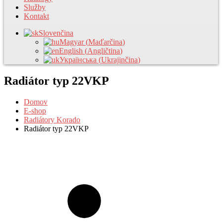
Služby
Kontakt
Slovenčina
Magyar
(
Maďarčina
)
English
(
Angličtina
)
Українська
(
Ukrajinčina
)
Radiátor typ 22VKP
Domov
E-shop
Radiátory Korado
Radiátor typ 22VKP