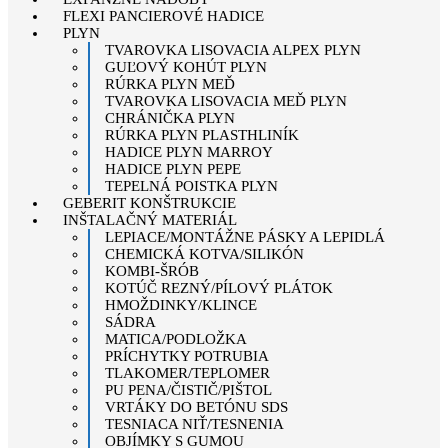
FLEXI PANCIEROVÉ HADICE
PLYN
TVAROVKA LISOVACIA ALPEX PLYN
GUĽOVÝ KOHÚT PLYN
RÚRKA PLYN MEĎ
TVAROVKA LISOVACIA MEĎ PLYN
CHRÁNIČKA PLYN
RÚRKA PLYN PLASTHLINÍK
HADICE PLYN MARROY
HADICE PLYN PEPE
TEPELNÁ POISTKA PLYN
GEBERIT KONŠTRUKCIE
INŠTALAČNÝ MATERIÁL
LEPIACE/MONTÁŽNE PÁSKY A LEPIDLÁ
CHEMICKÁ KOTVA/SILIKÓN
KOMBI-ŠRÓB
KOTÚČ REZNÝ/PÍLOVÝ PLÁTOK
HMOŽDINKY/KLINCE
SÁDRA
MATICA/PODLOŽKA
PRÍCHYTKY POTRUBIA
TLAKOMER/TEPLOMER
PU PENA/ČISTIČ/PIŠTOL
VRTÁKY DO BETÓNU SDS
TESNIACA NIŤ/TESNENIA
OBJÍMKY S GUMOU