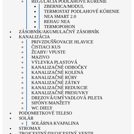
REGULÁCIA PODLAHOVÉ KÚRENIE
ZBERNICA/MODUL
TERMOSTAT PODLAHOVÉ KÚRENIE
NEA SMART 2.0
REHAU NEA
TERMOPOHON
ZÁSOBNÍK/AKUMULAČNÝ ZÁSOBNÍK
KANALIZÁCIA
PRIVZDUŠŇOVACIE HLAVICE
ČISTIACI KUS
ŽĽABY/ VPUSTE
MAZIVO
VÝLEVKA PLASTOVÁ
KANALIZAČNÉ ODBOČKY
KANALIZAČNÉ KOLENÁ
KANALIZAČNÉ RÚRY
KANALIZAČNÉ ZÁTKY
KANALIZAČNÉ REDUKCIE
KANALIZAČNÉ PRESUVKY
DREZOVÁ/UMÝVADLOVÁ PILETA
SIFÓNY/MANŽETY
WC DIELY
PODOMIETKOVÉ TELESO
SOLÁR
SOLÁRNA KVAPALINA
STROMAX
TROJCESTNÝ/DVOJCESTNÝ VENTIL