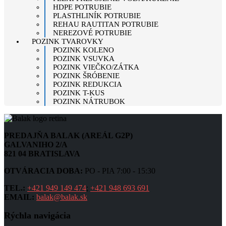
HDPE POTRUBIE
PLASTHLINÍK POTRUBIE
REHAU RAUTITAN POTRUBIE
NEREZOVÉ POTRUBIE
POZINK TVAROVKY
POZINK KOLENO
POZINK VSUVKA
POZINK VIEČKO/ZÁTKA
POZINK ŠRÓBENIE
POZINK REDUKCIA
POZINK T-KUS
POZINK NÁTRUBOK
PREDAJŇA BALAK (AREÁL G2P)
GALVANIHO 2/A
821 04 BRATISLAVA
OTVÁRACIA DOBA:
PO - PIA 7:00 - 15:30
TEL.:
+421 949 149 474
;
+421 948 693 691
EMAIL:
balak@balak.sk
Rýchla navigácia