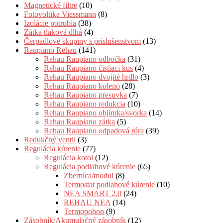
Magnetické filtre
(10)
Fotovoltika Viessmann
(8)
Izolácie potrubia
(38)
Zátka tlaková dlhá
(4)
Čerpadlové skupiny s príslušenstvom
(13)
Raupiano Rehau
(141)
Rehau Raupiano odbočka
(31)
Rehau Raupiano čistiaci kus
(4)
Rehau Raupiano dvojité hrdlo
(3)
Rehau Raupiano koleno
(28)
Rehau Raupiano presuvka
(7)
Rehau Raupiano redukcia
(10)
Rehau Raupiano objímka/svorka
(14)
Rehau Raupiano zátka
(5)
Rehau Raupiano odpadová rúra
(39)
Redukčný ventil
(3)
Regulácia kúrenie
(77)
Regulácia kotol
(12)
Regulácia podlahové kúrenie
(65)
Zbernica/modul
(8)
Termostat podlahové kúrenie
(10)
NEA SMART 2.0
(24)
REHAU NEA
(14)
Termopohon
(9)
Zásobník/Akumulačný zásobník
(12)