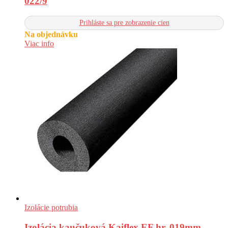
022/9
Prihláste sa pre zobrazenie cien
Na objednávku
Viac info
Izolácie potrubia
Izolácia kaučuková Kaiflex EF hr. 019mm