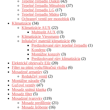
Tepelné čerpadlo Daikin
(42)
Tepelné čerpadlo Mitsubishi
(37)
Tepelné čerpadlo LG
(17)
Tepelné čerpadlo Midea
(21)
Ochranný ventil pre monoblok
(3)
Klimatizácie
(34)
Klimatizácie AUX
(22)
Multisplit AUX
(13)
Klimatizácie Viessmann
(3)
Inštalačný materiál klimatizácie
(9)
Predizolované rúry tepelné čerpadlo
(1)
Kondenz
(3)
Montážne konzoly
(3)
Predizolované rúry klimatizácia
(2)
Elektrické ohrievače Elíz
(20)
Filter na pitnú vodu/filtračná vložka
(6)
Mosadzné armatúry
(2)
Redukčný ventil
(2)
Montážne náradie
(5)
Guľové ventily
(47)
Mosadz spätná klapka
(5)
Mosadz filter
(5)
Mosadzné tvarovky
(119)
Mosadz predĺženie
(21)
Mosadz šróbenie
(16)