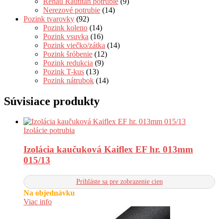
Rehau Rautitan potrubie
(9)
Nerezové potrubie
(14)
Pozink tvarovky
(92)
Pozink koleno
(14)
Pozink vsuvka
(16)
Pozink viečko/zátka
(14)
Pozink šróbenie
(12)
Pozink redukcia
(9)
Pozink T-kus
(13)
Pozink nátrubok
(14)
Súvisiace produkty
Izolácie potrubia
Izolácia kaučuková Kaiflex EF hr. 013mm
015/13
Prihláste sa pre zobrazenie cien
Na objednávku
Viac info