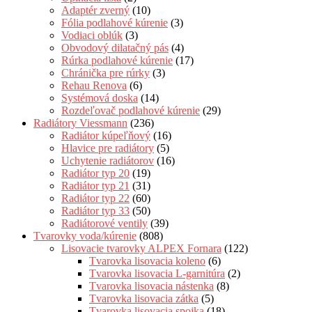
Adaptér zverný
(10)
Fólia podlahové kúrenie
(3)
Vodiaci oblúk
(3)
Obvodový dilatačný pás
(4)
Rúrka podlahové kúrenie
(17)
Chránička pre rúrky
(3)
Rehau Renova
(6)
Systémová doska
(14)
Rozdeľovač podlahové kúrenie
(29)
Radiátory Viessmann
(236)
Radiátor kúpeľňový
(16)
Hlavice pre radiátory
(5)
Uchytenie radiátorov
(16)
Radiátor typ 20
(19)
Radiátor typ 21
(31)
Radiátor typ 22
(60)
Radiátor typ 33
(50)
Radiátorové ventily
(39)
Tvarovky voda/kúrenie
(808)
Lisovacie tvarovky ALPEX Fornara
(122)
Tvarovka lisovacia koleno
(6)
Tvarovka lisovacia L-garnitúra
(2)
Tvarovka lisovacia nástenka
(8)
Tvarovka lisovacia zátka
(5)
Tvarovka lisovacia spojka
(18)