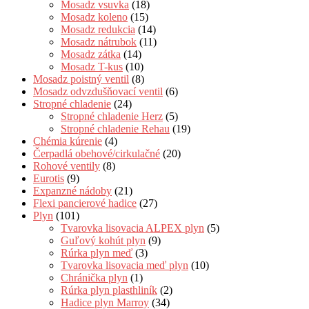
Mosadz vsuvka
(18)
Mosadz koleno
(15)
Mosadz redukcia
(14)
Mosadz nátrubok
(11)
Mosadz zátka
(14)
Mosadz T-kus
(10)
Mosadz poistný ventil
(8)
Mosadz odvzdušňovací ventil
(6)
Stropné chladenie
(24)
Stropné chladenie Herz
(5)
Stropné chladenie Rehau
(19)
Chémia kúrenie
(4)
Čerpadlá obehové/cirkulačné
(20)
Rohové ventily
(8)
Eurotis
(9)
Expanzné nádoby
(21)
Flexi pancierové hadice
(27)
Plyn
(101)
Tvarovka lisovacia ALPEX plyn
(5)
Guľový kohút plyn
(9)
Rúrka plyn meď
(3)
Tvarovka lisovacia meď plyn
(10)
Chránička plyn
(1)
Rúrka plyn plasthliník
(2)
Hadice plyn Marroy
(34)