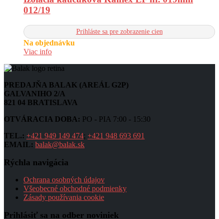
012/19
Prihláste sa pre zobrazenie cien
Na objednávku
Viac info
PREDAJŇA BALAK (AREÁL G2P)
GALVANIHO 2/A
821 04 BRATISLAVA
OTVÁRACIA DOBA:
PO - PIA 7:00 - 15:30
TEL.:
+421 949 149 474
;
+421 948 693 691
EMAIL:
balak@balak.sk
Rýchla navigácia
Ochrana osobných údajov
Všeobecné obchodné podmienky
Zásady používania cookie
Prihlásiť sa na odber noviniek