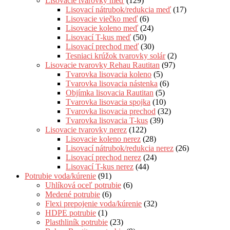
Lisovacie tvarovky meď
(129)
Lisovací nátrubok/redukcia meď
(17)
Lisovacie viečko meď
(6)
Lisovacie koleno meď
(24)
Lisovací T-kus meď
(50)
Lisovací prechod meď
(30)
Tesniaci krúžok tvarovky solár
(2)
Lisovacie tvarovky Rehau Rautitan
(97)
Tvarovka lisovacia koleno
(5)
Tvarovka lisovacia nástenka
(6)
Objímka lisovacia Rautitan
(5)
Tvarovka lisovacia spojka
(10)
Tvarovka lisovacia prechod
(32)
Tvarovka lisovacia T-kus
(39)
Lisovacie tvarovky nerez
(122)
Lisovacie koleno nerez
(28)
Lisovací nátrubok/redukcia nerez
(26)
Lisovací prechod nerez
(24)
Lisovací T-kus nerez
(44)
Potrubie voda/kúrenie
(91)
Uhlíková oceľ potrubie
(6)
Medené potrubie
(6)
Flexi prepojenie voda/kúrenie
(32)
HDPE potrubie
(1)
Plasthliník potrubie
(23)