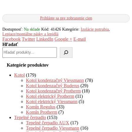
Prihláste sa pre zobrazenie cien
Dostupnosť:
Na sklade
Kód:
41426
Kategórie:
Izolácie potrubia
,
Lepiace/montážne pásky a lepidlá
Facebook
Twitter
LinkedIn
Google +
E-mail
Hľadať
Kategórie produktov
Kotol
(179)
Kotol kondenzačný Viessmann
(78)
Kotol kondenzačný Buderus
(29)
Kotol kondenzačný Protherm
(18)
Kotol elektrický Protherm
(11)
Kotol elektrický Viessmann
(5)
Komín Regulus
(33)
Komín Protherm
(7)
Tepelné čerpadlo
(153)
Tepelné čerpadlo AUX
(17)
Tepelné čerpadlo Viessmann
(16)