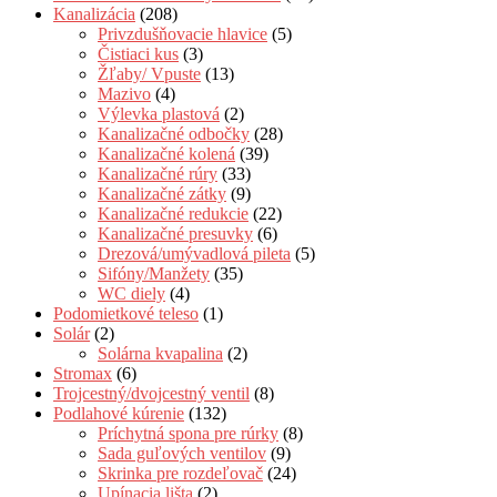
Kanalizácia
(208)
Privzdušňovacie hlavice
(5)
Čistiaci kus
(3)
Žľaby/ Vpuste
(13)
Mazivo
(4)
Výlevka plastová
(2)
Kanalizačné odbočky
(28)
Kanalizačné kolená
(39)
Kanalizačné rúry
(33)
Kanalizačné zátky
(9)
Kanalizačné redukcie
(22)
Kanalizačné presuvky
(6)
Drezová/umývadlová pileta
(5)
Sifóny/Manžety
(35)
WC diely
(4)
Podomietkové teleso
(1)
Solár
(2)
Solárna kvapalina
(2)
Stromax
(6)
Trojcestný/dvojcestný ventil
(8)
Podlahové kúrenie
(132)
Príchytná spona pre rúrky
(8)
Sada guľových ventilov
(9)
Skrinka pre rozdeľovač
(24)
Upínacia lišta
(2)