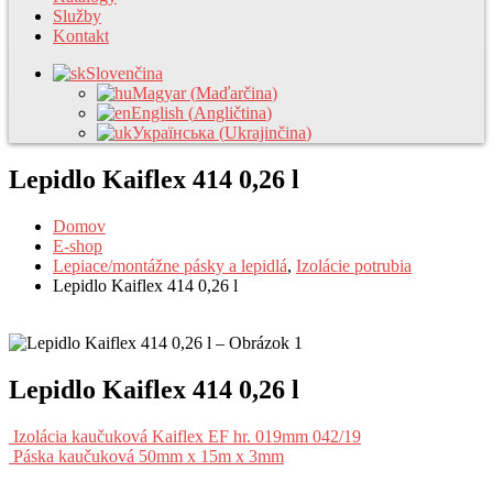
Služby
Kontakt
Slovenčina
Magyar
(
Maďarčina
)
English
(
Angličtina
)
Українська
(
Ukrajinčina
)
Lepidlo Kaiflex 414 0,26 l
Domov
E-shop
Lepiace/montážne pásky a lepidlá
,
Izolácie potrubia
Lepidlo Kaiflex 414 0,26 l
Lepidlo Kaiflex 414 0,26 l
Izolácia kaučuková Kaiflex EF hr. 019mm 042/19
Páska kaučuková 50mm x 15m x 3mm