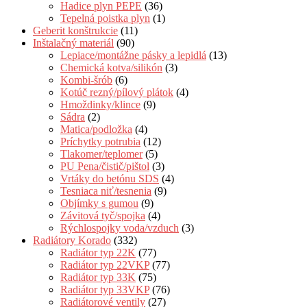
Hadice plyn PEPE
(36)
Tepelná poistka plyn
(1)
Geberit konštrukcie
(11)
Inštalačný materiál
(90)
Lepiace/montážne pásky a lepidlá
(13)
Chemická kotva/silikón
(3)
Kombi-šrób
(6)
Kotúč rezný/pílový plátok
(4)
Hmoždinky/klince
(9)
Sádra
(2)
Matica/podložka
(4)
Príchytky potrubia
(12)
Tlakomer/teplomer
(5)
PU Pena/čistič/pištol
(3)
Vrtáky do betónu SDS
(4)
Tesniaca niť/tesnenia
(9)
Objímky s gumou
(9)
Závitová tyč/spojka
(4)
Rýchlospojky voda/vzduch
(3)
Radiátory Korado
(332)
Radiátor typ 22K
(77)
Radiátor typ 22VKP
(77)
Radiátor typ 33K
(75)
Radiátor typ 33VKP
(76)
Radiátorové ventily
(27)