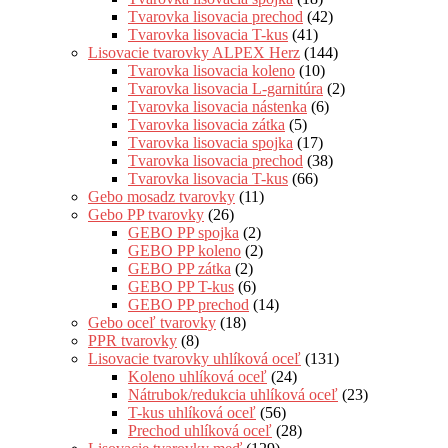
Tvarovka lisovacia prechod
(42)
Tvarovka lisovacia T-kus
(41)
Lisovacie tvarovky ALPEX Herz
(144)
Tvarovka lisovacia koleno
(10)
Tvarovka lisovacia L-garnitúra
(2)
Tvarovka lisovacia nástenka
(6)
Tvarovka lisovacia zátka
(5)
Tvarovka lisovacia spojka
(17)
Tvarovka lisovacia prechod
(38)
Tvarovka lisovacia T-kus
(66)
Gebo mosadz tvarovky
(11)
Gebo PP tvarovky
(26)
GEBO PP spojka
(2)
GEBO PP koleno
(2)
GEBO PP zátka
(2)
GEBO PP T-kus
(6)
GEBO PP prechod
(14)
Gebo oceľ tvarovky
(18)
PPR tvarovky
(8)
Lisovacie tvarovky uhlíková oceľ
(131)
Koleno uhlíková oceľ
(24)
Nátrubok/redukcia uhlíková oceľ
(23)
T-kus uhlíková oceľ
(56)
Prechod uhlíková oceľ
(28)