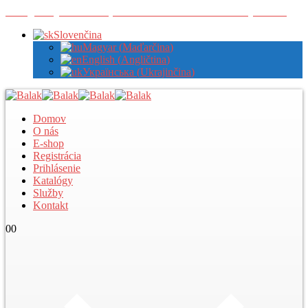
Zaregistrujte sa u nás pre zobrazenie veľkoobchodných cien
Slovenčina
Magyar
(
Maďarčina
)
English
(
Angličtina
)
Українська
(
Ukrajinčina
)
Domov
O nás
E-shop
Registrácia
Prihlásenie
Katalógy
Služby
Kontakt
0
0