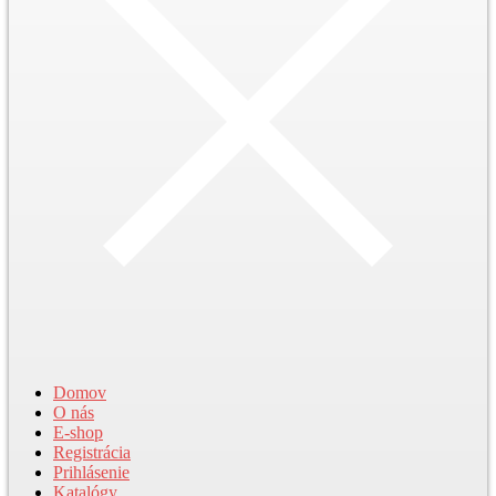
Domov
O nás
E-shop
Registrácia
Prihlásenie
Katalógy