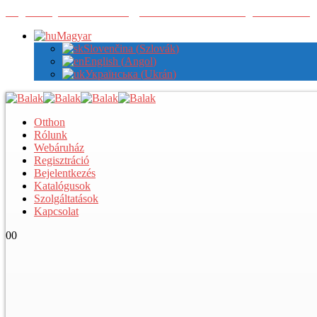
Regisztráljon nálunk a nagykereskedelmi árak megtekintéséhez
Magyar
Slovenčina
(
Szlovák
)
English
(
Angol
)
Українська
(
Ukrán
)
Otthon
Rólunk
Webáruház
Regisztráció
Bejelentkezés
Katalógusok
Szolgáltatások
Kapcsolat
0
0