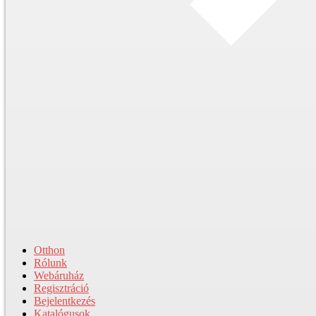
Otthon
Rólunk
Webáruház
Regisztráció
Bejelentkezés
Katalógusok