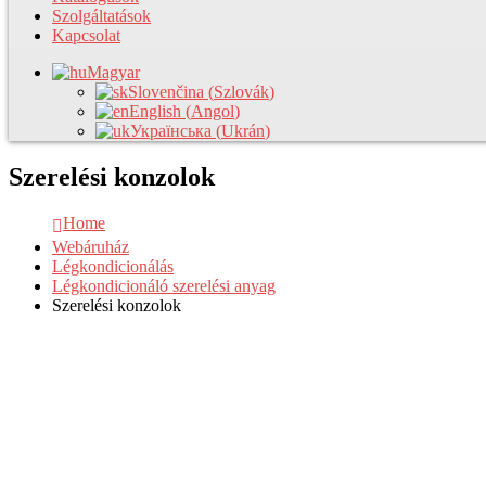
Szolgáltatások
Kapcsolat
Magyar
Slovenčina
(
Szlovák
)
English
(
Angol
)
Українська
(
Ukrán
)
Szerelési konzolok
Home
Webáruház
Légkondicionálás
Légkondicionáló szerelési anyag
Szerelési konzolok