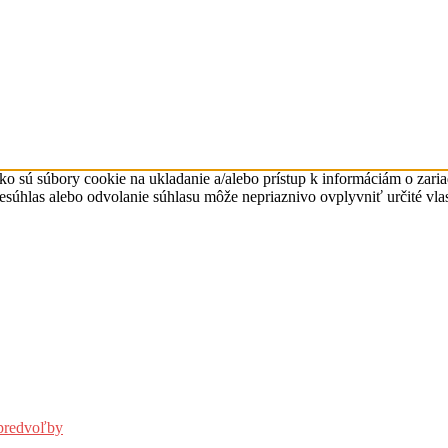
ko sú súbory cookie na ukladanie a/alebo prístup k informáciám o zari
Nesúhlas alebo odvolanie súhlasu môže nepriaznivo ovplyvniť určité vlas
predvoľby