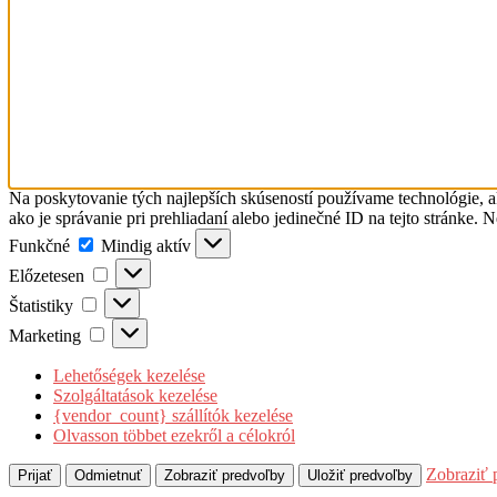
Na poskytovanie tých najlepších skúseností používame technológie, a
ako je správanie pri prehliadaní alebo jedinečné ID na tejto stránke. 
Funkčné
Funkčné
Mindig aktív
Előzetesen
Előzetesen
Štatistiky
Štatistiky
Marketing
Marketing
Lehetőségek kezelése
Szolgáltatások kezelése
{vendor_count} szállítók kezelése
Olvasson többet ezekről a célokról
Zobraziť 
Prijať
Odmietnuť
Zobraziť predvoľby
Uložiť predvoľby