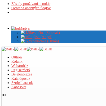
Zásady používania cookie
Ochrana osobných údajov
Regisztráljon nálunk a nagykereskedelmi árak megtekintéséhez
Magyar
Slovenčina
(
Szlovák
)
English
(
Angol
)
Українська
(
Ukrán
)
Otthon
Rólunk
Webáruház
Regisztráció
Bejelentkezés
Katalógusok
Szolgáltatások
Kapcsolat
0
0