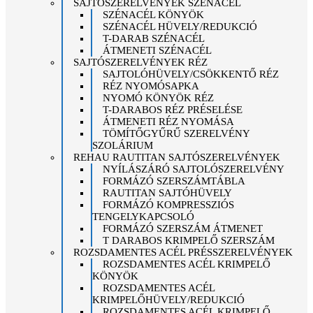
SAJTÓSZERELVÉNYEK SZÉNACÉL
SZÉNACÉL KÖNYÖK
SZÉNACÉL HÜVELY/REDUKCIÓ
T-DARAB SZÉNACÉL
ÁTMENETI SZÉNACÉL
SAJTÓSZERELVÉNYEK RÉZ
SAJTOLÓHÜVELY/CSÖKKENTŐ RÉZ
RÉZ NYOMÓSAPKA
NYOMÓ KÖNYÖK RÉZ
T-DARABOS RÉZ PRÉSELÉSE
ÁTMENETI RÉZ NYOMÁSA
TÖMÍTŐGYŰRŰ SZERELVÉNY
SZOLÁRIUM
REHAU RAUTITAN SAJTÓSZERELVÉNYEK
NYÍLÁSZÁRÓ SAJTOLÓSZERELVÉNY
FORMÁZÓ SZERSZÁMTÁBLA
RAUTITAN SAJTÓHÜVELY
FORMÁZÓ KOMPRESSZIÓS
TENGELYKAPCSOLÓ
FORMÁZÓ SZERSZÁM ÁTMENET
T DARABOS KRIMPELŐ SZERSZÁM
ROZSDAMENTES ACÉL PRÉSSZERELVÉNYEK
ROZSDAMENTES ACÉL KRIMPELŐ
KÖNYÖK
ROZSDAMENTES ACÉL
KRIMPELŐHÜVELY/REDUKCIÓ
ROZSDAMENTES ACÉL KRIMPELŐ