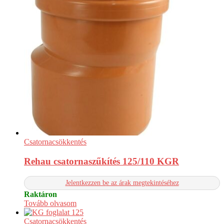
Csatornacsökkentés
Rehau csatornaszűkítés 125/110 KGR
Jelentkezzen be az árak megtekintéséhez
Raktáron
Tovább olvasom
Csatornacsökkentés