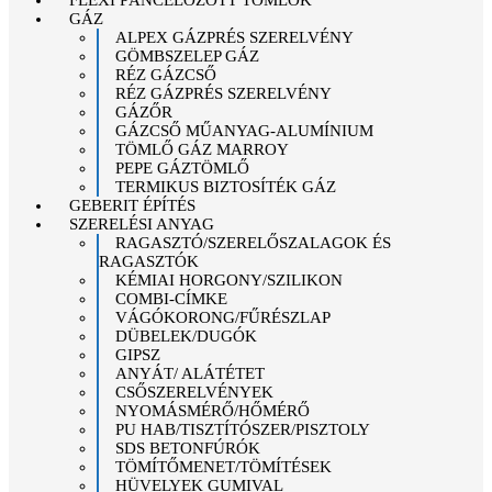
FLEXI PÁNCÉLOZOTT TÖMLŐK
GÁZ
ALPEX GÁZPRÉS SZERELVÉNY
GÖMBSZELEP GÁZ
RÉZ GÁZCSŐ
RÉZ GÁZPRÉS SZERELVÉNY
GÁZŐR
GÁZCSŐ MŰANYAG-ALUMÍNIUM
TÖMLŐ GÁZ MARROY
PEPE GÁZTÖMLŐ
TERMIKUS BIZTOSÍTÉK GÁZ
GEBERIT ÉPÍTÉS
SZERELÉSI ANYAG
RAGASZTÓ/SZERELŐSZALAGOK ÉS
RAGASZTÓK
KÉMIAI HORGONY/SZILIKON
COMBI-CÍMKE
VÁGÓKORONG/FŰRÉSZLAP
DÜBELEK/DUGÓK
GIPSZ
ANYÁT/ ALÁTÉTET
CSŐSZERELVÉNYEK
NYOMÁSMÉRŐ/HŐMÉRŐ
PU HAB/TISZTÍTÓSZER/PISZTOLY
SDS BETONFÚRÓK
TÖMÍTŐMENET/TÖMÍTÉSEK
HÜVELYEK GUMIVAL