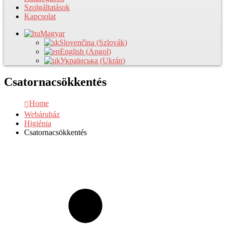
Szolgáltatások
Kapcsolat
Magyar
Slovenčina
(
Szlovák
)
English
(
Angol
)
Українська
(
Ukrán
)
Csatornacsökkentés
Home
Webáruház
Higiénia
Csatornacsökkentés