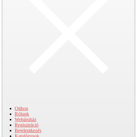
Otthon
Rólunk
Webáruház
Regisztráció
Bejelentkezés
Katalógusok