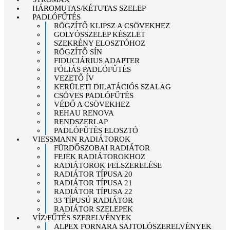
HÁROMUTAS/KÉTUTAS SZELEP
PADLÓFŰTÉS
RÖGZÍTŐ KLIPSZ A CSÖVEKHEZ
GOLYÓSSZELEP KÉSZLET
SZEKRÉNY ELOSZTÓHOZ
RÖGZÍTŐ SÍN
FIDUCIÁRIUS ADAPTER
FÓLIÁS PADLÓFŰTÉS
VEZETŐ ÍV
KERÜLETI DILATÁCIÓS SZALAG
CSÖVES PADLÓFŰTÉS
VÉDŐ A CSÖVEKHEZ
REHAU RENOVA
RENDSZERLAP
PADLÓFŰTÉS ELOSZTÓ
VIESSMANN RADIÁTOROK
FÜRDŐSZOBAI RADIÁTOR
FEJEK RADIÁTOROKHOZ
RADIÁTOROK FELSZERELÉSE
RADIÁTOR TÍPUSA 20
RADIÁTOR TÍPUSA 21
RADIÁTOR TÍPUSA 22
33 TÍPUSÚ RADIÁTOR
RADIÁTOR SZELEPEK
VÍZ/FŰTÉS SZERELVÉNYEK
ALPEX FORNARA SAJTOLÓSZERELVÉNYEK