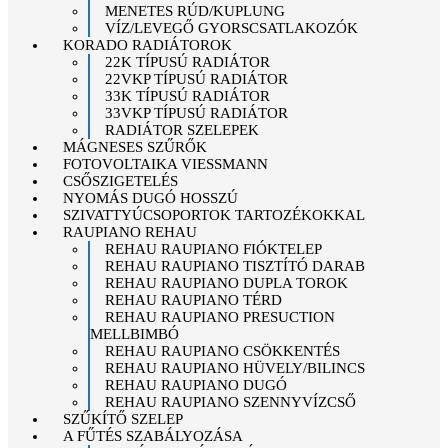
MENETES RÚD/KUPLUNG
VÍZ/LEVEGŐ GYORSCSATLAKOZÓK
KORADO RADIÁTOROK
22K TÍPUSÚ RADIÁTOR
22VKP TÍPUSÚ RADIÁTOR
33K TÍPUSÚ RADIÁTOR
33VKP TÍPUSÚ RADIÁTOR
RADIÁTOR SZELEPEK
MÁGNESES SZŰRŐK
FOTOVOLTAIKA VIESSMANN
CSŐSZIGETELÉS
NYOMÁS DUGÓ HOSSZÚ
SZIVATTYÚCSOPORTOK TARTOZÉKOKKAL
RAUPIANO REHAU
REHAU RAUPIANO FIÓKTELEP
REHAU RAUPIANO TISZTÍTÓ DARAB
REHAU RAUPIANO DUPLA TOROK
REHAU RAUPIANO TÉRD
REHAU RAUPIANO PRESUCTION
MELLBIMBÓ
REHAU RAUPIANO CSÖKKENTÉS
REHAU RAUPIANO HÜVELY/BILINCS
REHAU RAUPIANO DUGÓ
REHAU RAUPIANO SZENNYVÍZCSŐ
SZŰKÍTŐ SZELEP
A FŰTÉS SZABÁLYOZÁSA