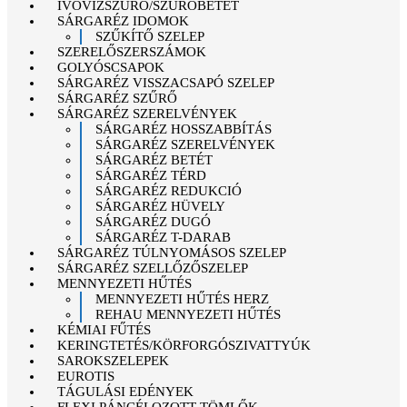
IVÓVÍZSZŰRŐ/SZŰRŐBETÉT
SÁRGARÉZ IDOMOK
SZŰKÍTŐ SZELEP
SZERELŐSZERSZÁMOK
GOLYÓSCSAPOK
SÁRGARÉZ VISSZACSAPÓ SZELEP
SÁRGARÉZ SZŰRŐ
SÁRGARÉZ SZERELVÉNYEK
SÁRGARÉZ HOSSZABBÍTÁS
SÁRGARÉZ SZERELVÉNYEK
SÁRGARÉZ BETÉT
SÁRGARÉZ TÉRD
SÁRGARÉZ REDUKCIÓ
SÁRGARÉZ HÜVELY
SÁRGARÉZ DUGÓ
SÁRGARÉZ T-DARAB
SÁRGARÉZ TÚLNYOMÁSOS SZELEP
SÁRGARÉZ SZELLŐZŐSZELEP
MENNYEZETI HŰTÉS
MENNYEZETI HŰTÉS HERZ
REHAU MENNYEZETI HŰTÉS
KÉMIAI FŰTÉS
KERINGTETÉS/KÖRFORGÓSZIVATTYÚK
SAROKSZELEPEK
EUROTIS
TÁGULÁSI EDÉNYEK