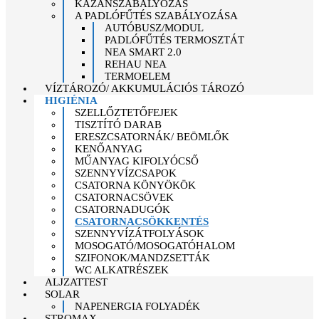
KAZÁNSZABÁLYOZÁS
A PADLÓFŰTÉS SZABÁLYOZÁSA
AUTÓBUSZ/MODUL
PADLÓFŰTÉS TERMOSZTÁT
NEA SMART 2.0
REHAU NEA
TERMOELEM
VÍZTÁROZÓ/ AKKUMULÁCIÓS TÁROZÓ
HIGIÉNIA
SZELLŐZTETŐFEJEK
TISZTÍTÓ DARAB
ERESZCSATORNÁK/ BEÖMLŐK
KENŐANYAG
MŰANYAG KIFOLYÓCSŐ
SZENNYVÍZCSAPOK
CSATORNA KÖNYÖKÖK
CSATORNACSÖVEK
CSATORNADUGÓK
CSATORNACSÖKKENTÉS
SZENNYVÍZÁTFOLYÁSOK
MOSOGATÓ/MOSOGATÓHALOM
SZIFONOK/MANDZSETTÁK
WC ALKATRÉSZEK
ALJZATTEST
SOLAR
NAPENERGIA FOLYADÉK
STROMAX