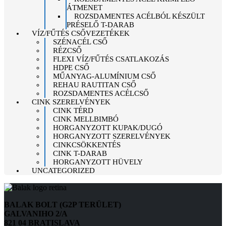
ÁTMENET
ROZSDAMENTES ACÉLBÓL KÉSZÜLT
PRÉSELŐ T-DARAB
VÍZ/FŰTÉS CSŐVEZETÉKEK
SZÉNACÉL CSŐ
RÉZCSŐ
FLEXI VÍZ/FŰTÉS CSATLAKOZÁS
HDPE CSŐ
MŰANYAG-ALUMÍNIUM CSŐ
REHAU RAUTITAN CSŐ
ROZSDAMENTES ACÉLCSŐ
CINK SZERELVÉNYEK
CINK TÉRD
CINK MELLBIMBÓ
HORGANYZOTT KUPAK/DUGÓ
HORGANYZOTT SZERELVÉNYEK
CINKCSÖKKENTÉS
CINK T-DARAB
HORGANYZOTT HÜVELY
UNCATEGORIZED
BALAK BOLT (G2P TERÜLET)
GALVANIHO 2/A
821 04 BRATISLAVA