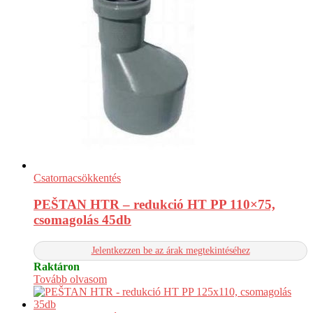
Csatornacsökkentés
PEŠTAN HTR – redukció HT PP 110×75,
csomagolás 45db
Jelentkezzen be az árak megtekintéséhez
Raktáron
Tovább olvasom