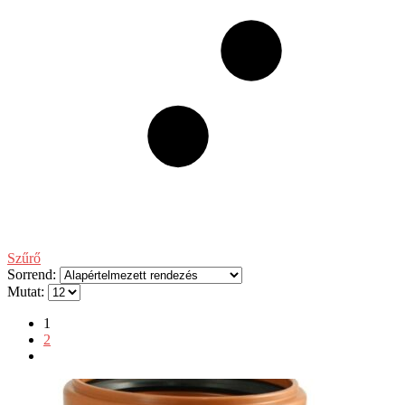
Szűrő
Sorrend:
Mutat:
1
2