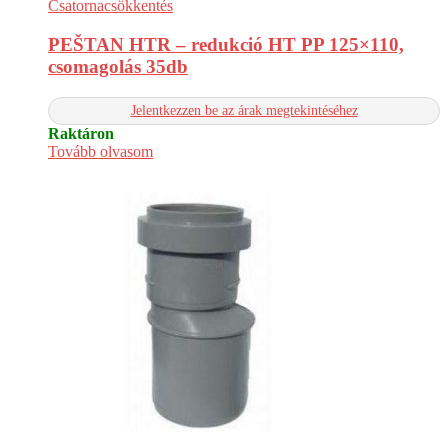
Csatornacsökkentés
PEŠTAN HTR – redukció HT PP 125×110,
csomagolás 35db
Jelentkezzen be az árak megtekintéséhez
Raktáron
Tovább olvasom