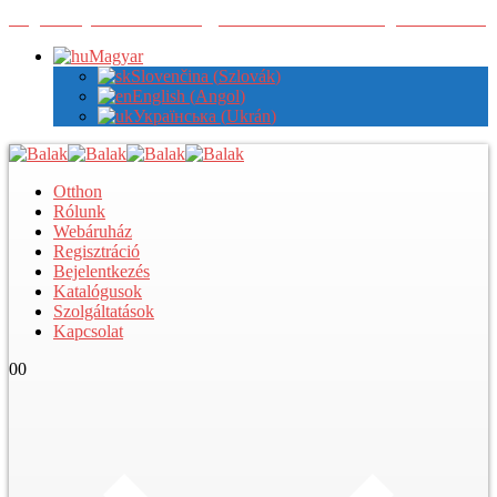
Regisztráljon nálunk a nagykereskedelmi árak megtekintéséhez
Magyar
Slovenčina
(
Szlovák
)
English
(
Angol
)
Українська
(
Ukrán
)
Otthon
Rólunk
Webáruház
Regisztráció
Bejelentkezés
Katalógusok
Szolgáltatások
Kapcsolat
0
0