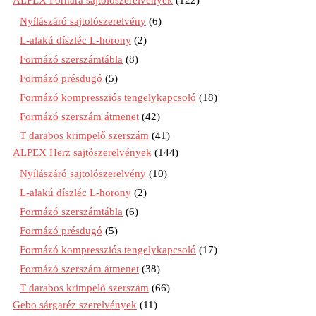
ALPEX Fornara sajtolószerelvények
(122)
Nyílászáró sajtolószerelvény
(6)
L-alakú díszléc L-horony
(2)
Formázó szerszámtábla
(8)
Formázó présdugó
(5)
Formázó kompressziós tengelykapcsoló
(18)
Formázó szerszám átmenet
(42)
T darabos krimpelő szerszám
(41)
ALPEX Herz sajtószerelvények
(144)
Nyílászáró sajtolószerelvény
(10)
L-alakú díszléc L-horony
(2)
Formázó szerszámtábla
(6)
Formázó présdugó
(5)
Formázó kompressziós tengelykapcsoló
(17)
Formázó szerszám átmenet
(38)
T darabos krimpelő szerszám
(66)
Gebo sárgaréz szerelvények
(11)