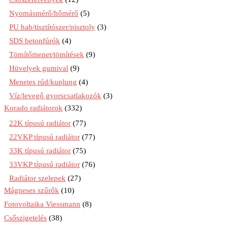
Nyomásmérő/hőmérő
(5)
PU hab/tisztítószer/pisztoly
(3)
SDS betonfúrók
(4)
Tömítőmenet/tömítések
(9)
Hüvelyek gumival
(9)
Menetes rúd/kuplung
(4)
Víz/levegő gyorscsatlakozók
(3)
Korado radiátorok
(332)
22K típusú radiátor
(77)
22VKP típusú radiátor
(77)
33K típusú radiátor
(75)
33VKP típusú radiátor
(76)
Radiátor szelepek
(27)
Mágneses szűrők
(10)
Fotovoltaika Viessmann
(8)
Csőszigetelés
(38)