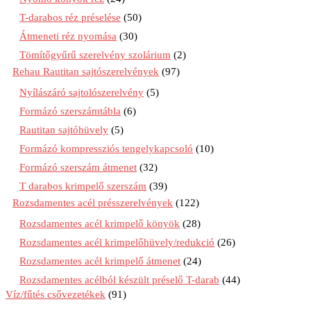
T-darabos réz préselése
(50)
Átmeneti réz nyomása
(30)
Tömítőgyűrű szerelvény szolárium
(2)
Rehau Rautitan sajtószerelvények
(97)
Nyílászáró sajtolószerelvény
(5)
Formázó szerszámtábla
(6)
Rautitan sajtóhüvely
(5)
Formázó kompressziós tengelykapcsoló
(10)
Formázó szerszám átmenet
(32)
T darabos krimpelő szerszám
(39)
Rozsdamentes acél présszerelvények
(122)
Rozsdamentes acél krimpelő könyök
(28)
Rozsdamentes acél krimpelőhüvely/redukció
(26)
Rozsdamentes acél krimpelő átmenet
(24)
Rozsdamentes acélból készült préselő T-darab
(44)
Víz/fűtés csővezetékek
(91)