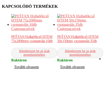
KAPCSOLÓDÓ TERMÉKEK
Csatornacsövek
Csatornacsövek
PEŠTAN Hulladékcső HTEM
PEŠTAN Hulladékcső HTEM
75x2000mm, csomagolás 10db
50x150mm, csomagolás 35db
Jelentkezzen be az árak
Jelentkezzen be az árak
megtekintéséhez
megtekintéséhez
Raktáron
Raktáron
C
Tovább olvasom
Tovább olvasom
P
5