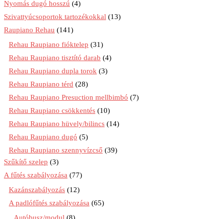
Nyomás dugó hosszú
(4)
Szivattyúcsoportok tartozékokkal
(13)
Raupiano Rehau
(141)
Rehau Raupiano fióktelep
(31)
Rehau Raupiano tisztító darab
(4)
Rehau Raupiano dupla torok
(3)
Rehau Raupiano térd
(28)
Rehau Raupiano Presuction mellbimbó
(7)
Rehau Raupiano csökkentés
(10)
Rehau Raupiano hüvely/bilincs
(14)
Rehau Raupiano dugó
(5)
Rehau Raupiano szennyvízcső
(39)
Szűkítő szelep
(3)
A fűtés szabályozása
(77)
Kazánszabályozás
(12)
A padlófűtés szabályozása
(65)
Autóbusz/modul
(8)