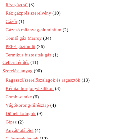
Réz gázcső
(3)
Réz gázprés szerelvény
(10)
Gázőr
(1)
Gázcső műanyag-alumínium
(2)
Tömlő gáz Marroy
(34)
PEPE gáztömlő
(36)
Termikus biztosíték gáz
(1)
Geberit építés
(11)
Szerelési anyag
(90)
Ragasztó/szerelőszalagok és ragasztók
(13)
Kémiai horgony/szilikon
(3)
Combi-címke
(6)
Vágókorong/fűrészlap
(4)
Dübelek/dugók
(9)
Gipsz
(2)
Anyát/ alátétet
(4)
Csőszerelvények
(12)