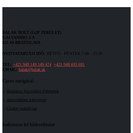
BALAK BOLT (G2P TERÜLET)
GALVANIHO 2/A
821 04 BRATISLAVA
NYITVATARTÁSI IDŐ:
HÉTFŐ - PÉNTEK 7:00 - 15:30
TEL:
+421 949 149 149 474
;
+421 948 693 691
EMAIL:
balak@balak.sk
Gyors navigáció
Általános Szerződési Feltételek
Adatvédelmi irányelvek
Cookie-szabályzat
Iratkozzon fel hírlevelünkre