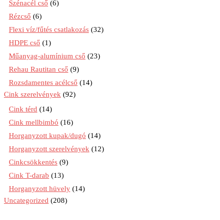
Szénacél cső
(6)
Rézcső
(6)
Flexi víz/fűtés csatlakozás
(32)
HDPE cső
(1)
Műanyag-alumínium cső
(23)
Rehau Rautitan cső
(9)
Rozsdamentes acélcső
(14)
Cink szerelvények
(92)
Cink térd
(14)
Cink mellbimbó
(16)
Horganyzott kupak/dugó
(14)
Horganyzott szerelvények
(12)
Cinkcsökkentés
(9)
Cink T-darab
(13)
Horganyzott hüvely
(14)
Uncategorized
(208)