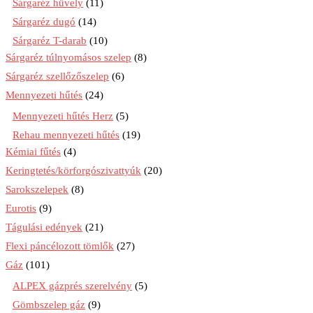
Sárgaréz hüvely
(11)
Sárgaréz dugó
(14)
Sárgaréz T-darab
(10)
Sárgaréz túlnyomásos szelep
(8)
Sárgaréz szellőzőszelep
(6)
Mennyezeti hűtés
(24)
Mennyezeti hűtés Herz
(5)
Rehau mennyezeti hűtés
(19)
Kémiai fűtés
(4)
Keringtetés/körforgószivattyúk
(20)
Sarokszelepek
(8)
Eurotis
(9)
Tágulási edények
(21)
Flexi páncélozott tömlők
(27)
Gáz
(101)
ALPEX gázprés szerelvény
(5)
Gömbszelep gáz
(9)