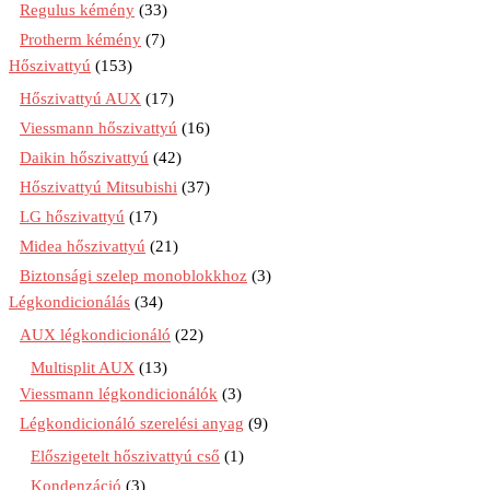
Regulus kémény
(33)
Protherm kémény
(7)
Hőszivattyú
(153)
Hőszivattyú AUX
(17)
Viessmann hőszivattyú
(16)
Daikin hőszivattyú
(42)
Hőszivattyú Mitsubishi
(37)
LG hőszivattyú
(17)
Midea hőszivattyú
(21)
Biztonsági szelep monoblokkhoz
(3)
Légkondicionálás
(34)
AUX légkondicionáló
(22)
Multisplit AUX
(13)
Viessmann légkondicionálók
(3)
Légkondicionáló szerelési anyag
(9)
Előszigetelt hőszivattyú cső
(1)
Kondenzáció
(3)