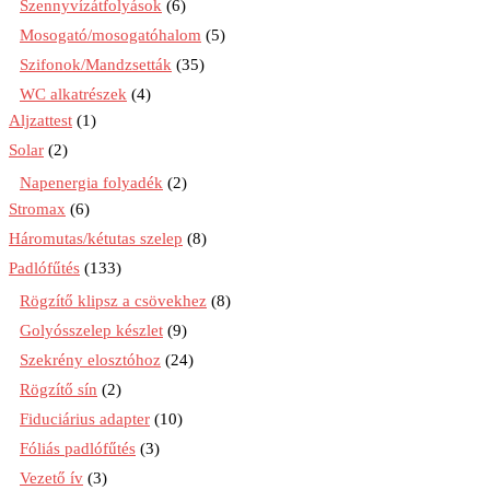
Szennyvízátfolyások
(6)
Mosogató/mosogatóhalom
(5)
Szifonok/Mandzsetták
(35)
WC alkatrészek
(4)
Aljzattest
(1)
Solar
(2)
Napenergia folyadék
(2)
Stromax
(6)
Háromutas/kétutas szelep
(8)
Padlófűtés
(133)
Rögzítő klipsz a csövekhez
(8)
Golyósszelep készlet
(9)
Szekrény elosztóhoz
(24)
Rögzítő sín
(2)
Fiduciárius adapter
(10)
Fóliás padlófűtés
(3)
Vezető ív
(3)