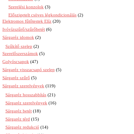
Szerelési konzolok
(3)
Előszigetelt csöves légkondicionálás
(2)
Elektromos fűtőtestek Elíz
(20)
Ivóvízszűrő/szűrőbetét
(6)
Sárgaréz idomok
(2)
Szűkítő szelep
(2)
Szerelőszerszámok
(5)
Golyóscsapok
(47)
Sárgaréz visszacsapó szelep
(5)
Sárgaréz szűrő
(5)
Sárgaréz szerelvények
(119)
Sárgaréz hosszabbítás
(21)
Sárgaréz szerelvények
(16)
Sárgaréz betét
(18)
Sárgaréz térd
(15)
Sárgaréz redukció
(14)