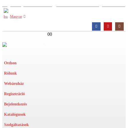
Regisztráljon nálunk a nagykereskedelmi árak megtekintéséhez
Magyar
0
0
Otthon
Rólunk
Webáruház
Regisztráció
Bejelentkezés
Katalógusok
Szolgáltatások