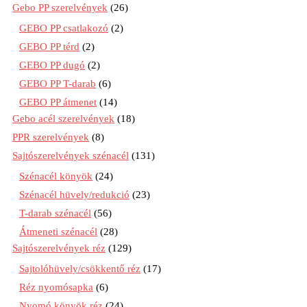
Gebo PP szerelvények
(26)
GEBO PP csatlakozó
(2)
GEBO PP térd
(2)
GEBO PP dugó
(2)
GEBO PP T-darab
(6)
GEBO PP átmenet
(14)
Gebo acél szerelvények
(18)
PPR szerelvények
(8)
Sajtószerelvények szénacél
(131)
Szénacél könyök
(24)
Szénacél hüvely/redukció
(23)
T-darab szénacél
(56)
Átmeneti szénacél
(28)
Sajtószerelvények réz
(129)
Sajtolóhüvely/csökkentő réz
(17)
Réz nyomósapka
(6)
Nyomó könyök réz
(24)