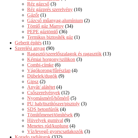
Réz gázcső
(3)
Réz gázprés szerelvény
(10)
Gázőr
(1)
Gázcső műanyag-alumínium
(2)
Tömlő gáz Marroy
(34)
PEPE gáztömlő
(36)
Termikus biztosíték gáz
(1)
Geberit építés
(11)
Szerelési anyag
(90)
Ragasztó/szerelőszalagok és ragasztók
(13)
Kémiai horgony/szilikon
(3)
Combi-címke
(6)
Vágókorong/fűrészlap
(4)
Dübelek/dugók
(9)
Gipsz
(2)
Anyát/ alátétet
(4)
Csőszerelvények
(12)
Nyomásmérő/hőmérő
(5)
PU hab/tisztítószer/pisztoly
(3)
SDS betonfúrók
(4)
Tömítőmenet/tömítések
(9)
Hüvelyek gumival
(9)
Menetes rúd/kuplung
(4)
Víz/levegő gyorscsatlakozók
(3)
Korado radiátorok
(332)