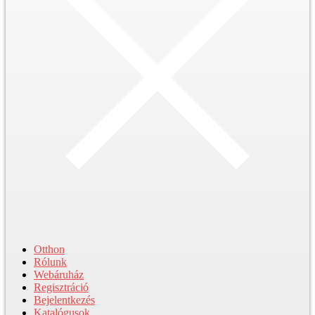
Otthon
Rólunk
Webáruház
Regisztráció
Bejelentkezés
Katalógusok