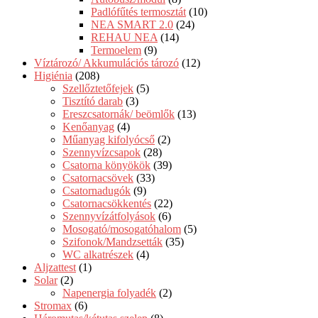
Padlófűtés termosztát
(10)
NEA SMART 2.0
(24)
REHAU NEA
(14)
Termoelem
(9)
Víztározó/ Akkumulációs tározó
(12)
Higiénia
(208)
Szellőztetőfejek
(5)
Tisztító darab
(3)
Ereszcsatornák/ beömlők
(13)
Kenőanyag
(4)
Műanyag kifolyócső
(2)
Szennyvízcsapok
(28)
Csatorna könyökök
(39)
Csatornacsövek
(33)
Csatornadugók
(9)
Csatornacsökkentés
(22)
Szennyvízátfolyások
(6)
Mosogató/mosogatóhalom
(5)
Szifonok/Mandzsetták
(35)
WC alkatrészek
(4)
Aljzattest
(1)
Solar
(2)
Napenergia folyadék
(2)
Stromax
(6)