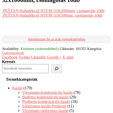
PEŠTAN Hulladékcső HTEM 110x2000mm, csomagolás 10db
PEŠTAN Hulladékcső HTEM 110x500mm, csomagolás 10db
Jelentkezzen be az árak megtekintéséhez
Availability:
Készleten (utánrendelhető)
Cikkszám:
101355
Kategória:
Csatornacsövek
Facebook
Twitter
LinkedIn
Google +
E-mail
Keresés
Termékkategóriák
Kazán
(179)
Viessmann kondenzációs kazán
(78)
Buderus kondenzációs kazán
(29)
Protherm kondenzációs kazán
(18)
Elektromos kazán Protherm
(11)
Viessmann elektromos kazán
(5)