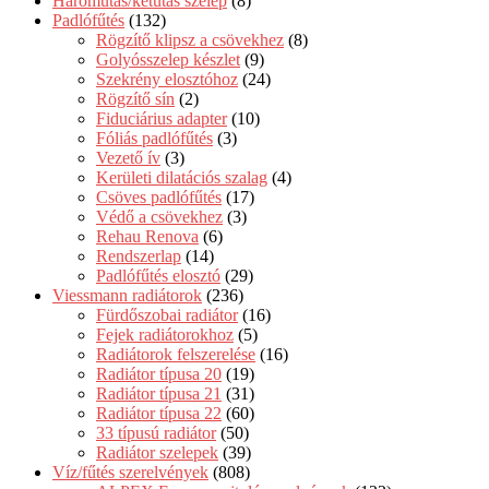
Háromutas/kétutas szelep
(8)
Padlófűtés
(132)
Rögzítő klipsz a csövekhez
(8)
Golyósszelep készlet
(9)
Szekrény elosztóhoz
(24)
Rögzítő sín
(2)
Fiduciárius adapter
(10)
Fóliás padlófűtés
(3)
Vezető ív
(3)
Kerületi dilatációs szalag
(4)
Csöves padlófűtés
(17)
Védő a csövekhez
(3)
Rehau Renova
(6)
Rendszerlap
(14)
Padlófűtés elosztó
(29)
Viessmann radiátorok
(236)
Fürdőszobai radiátor
(16)
Fejek radiátorokhoz
(5)
Radiátorok felszerelése
(16)
Radiátor típusa 20
(19)
Radiátor típusa 21
(31)
Radiátor típusa 22
(60)
33 típusú radiátor
(50)
Radiátor szelepek
(39)
Víz/fűtés szerelvények
(808)