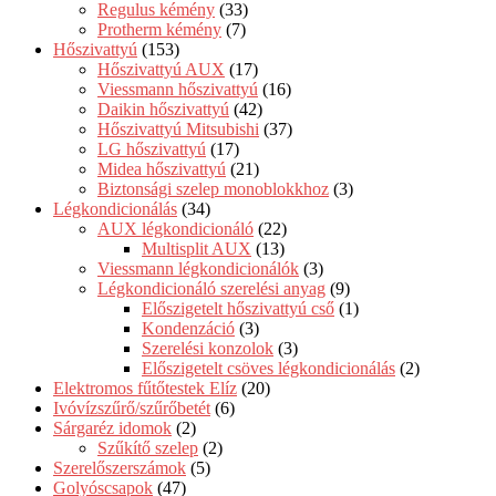
Regulus kémény
(33)
Protherm kémény
(7)
Hőszivattyú
(153)
Hőszivattyú AUX
(17)
Viessmann hőszivattyú
(16)
Daikin hőszivattyú
(42)
Hőszivattyú Mitsubishi
(37)
LG hőszivattyú
(17)
Midea hőszivattyú
(21)
Biztonsági szelep monoblokkhoz
(3)
Légkondicionálás
(34)
AUX légkondicionáló
(22)
Multisplit AUX
(13)
Viessmann légkondicionálók
(3)
Légkondicionáló szerelési anyag
(9)
Előszigetelt hőszivattyú cső
(1)
Kondenzáció
(3)
Szerelési konzolok
(3)
Előszigetelt csöves légkondicionálás
(2)
Elektromos fűtőtestek Elíz
(20)
Ivóvízszűrő/szűrőbetét
(6)
Sárgaréz idomok
(2)
Szűkítő szelep
(2)
Szerelőszerszámok
(5)
Golyóscsapok
(47)