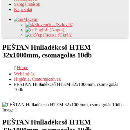
Szolgáltatások
Kapcsolat
Magyar
Slovenčina
(
Szlovák
)
English
(
Angol
)
Українська
(
Ukrán
)
PEŠTAN Hulladékcső HTEM
32x1000mm, csomagolás 10db
Home
Webáruház
Higiénia
,
Csatornacsövek
PEŠTAN Hulladékcső HTEM 32x1000mm, csomagolás
10db
PEŠTAN Hulladékcső HTEM
32x1000mm, csomagolás 10db