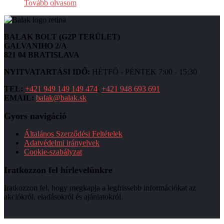
Tovább olvasom
BALAK BOLT (G2P TERÜLET)
GALVANIHO 2/A
821 04 BRATISLAVA
NYITVATARTÁSI IDŐ:
HÉTFŐ - PÉNTEK 7:00 - 15:30
TEL:
+421 949 149 149 474
;
+421 948 693 691
EMAIL:
balak@balak.sk
Gyors navigáció
Általános Szerződési Feltételek
Adatvédelmi irányelvek
Cookie-szabályzat
Iratkozzon fel hírlevelünkre
Iratkozzon fel, hogy megkapja a legfrissebb információkat az
akciókról, eladásokról és ajánlatokról.