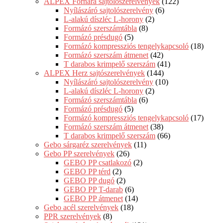
ALPEX Fornara sajtolószerelvények
(122)
Nyílászáró sajtolószerelvény
(6)
L-alakú díszléc L-horony
(2)
Formázó szerszámtábla
(8)
Formázó présdugó
(5)
Formázó kompressziós tengelykapcsoló
(18)
Formázó szerszám átmenet
(42)
T darabos krimpelő szerszám
(41)
ALPEX Herz sajtószerelvények
(144)
Nyílászáró sajtolószerelvény
(10)
L-alakú díszléc L-horony
(2)
Formázó szerszámtábla
(6)
Formázó présdugó
(5)
Formázó kompressziós tengelykapcsoló
(17)
Formázó szerszám átmenet
(38)
T darabos krimpelő szerszám
(66)
Gebo sárgaréz szerelvények
(11)
Gebo PP szerelvények
(26)
GEBO PP csatlakozó
(2)
GEBO PP térd
(2)
GEBO PP dugó
(2)
GEBO PP T-darab
(6)
GEBO PP átmenet
(14)
Gebo acél szerelvények
(18)
PPR szerelvények
(8)