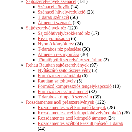
Sajtószerelvények szénacél
(131)
Szénacél könyök
(24)
Szénacél hüvely/redukció
(23)
T-darab szénacél
(56)
Átmeneti szénacél
(28)
Sajtószerelvények réz
(129)
Sajtolóhüvely/csökkentő réz
(17)
Réz nyomósapka
(6)
Nyomó könyök réz
(24)
T-darabos réz préselése
(50)
Átmeneti réz nyomása
(30)
Tömítőgyűrű szerelvény szolárium
(2)
Rehau Rautitan sajtószerelvények
(97)
Nyílászáró sajtolószerelvény
(5)
Formázó szerszámtábla
(6)
Rautitan sajtóhüvely
(5)
Formázó kompressziós tengelykapcsoló
(10)
Formázó szerszám átmenet
(32)
T darabos krimpelő szerszám
(39)
Rozsdamentes acél présszerelvények
(122)
Rozsdamentes acél krimpelő könyök
(28)
Rozsdamentes acél krimpelőhüvely/redukció
(26)
Rozsdamentes acél krimpelő átmenet
(24)
Rozsdamentes acélból készült préselő T-darab
(44)