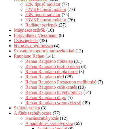
22K típusú radiátor
(77)
22VKP típusú radiátor
(77)
33K típusú radiátor
(75)
33VKP típusú radiátor
(76)
Radiátor szelepek
(27)
Mágneses szűrők
(10)
Fotovoltaika Viessmann
(8)
Csőszigetelés
(38)
Nyomás dugó hosszú
(4)
Szivattyúcsoportok tartozékokkal
(13)
Raupiano Rehau
(141)
Rehau Raupiano fióktelep
(31)
Rehau Raupiano tisztító darab
(4)
Rehau Raupiano dupla torok
(3)
Rehau Raupiano térd
(28)
Rehau Raupiano Presuction mellbimbó
(7)
Rehau Raupiano csökkentés
(10)
Rehau Raupiano hüvely/bilincs
(14)
Rehau Raupiano dugó
(5)
Rehau Raupiano szennyvízcső
(39)
Szűkítő szelep
(3)
A fűtés szabályozása
(77)
Kazánszabályozás
(12)
A padlófűtés szabályozása
(65)
Autóbusz/modul
(8)