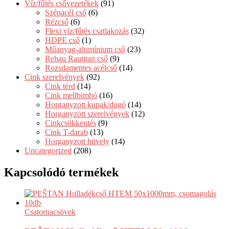
Víz/fűtés csővezetékek
(91)
Szénacél cső
(6)
Rézcső
(6)
Flexi víz/fűtés csatlakozás
(32)
HDPE cső
(1)
Műanyag-alumínium cső
(23)
Rehau Rautitan cső
(9)
Rozsdamentes acélcső
(14)
Cink szerelvények
(92)
Cink térd
(14)
Cink mellbimbó
(16)
Horganyzott kupak/dugó
(14)
Horganyzott szerelvények
(12)
Cinkcsökkentés
(9)
Cink T-darab
(13)
Horganyzott hüvely
(14)
Uncategorized
(208)
Kapcsolódó termékek
Csatornacsövek