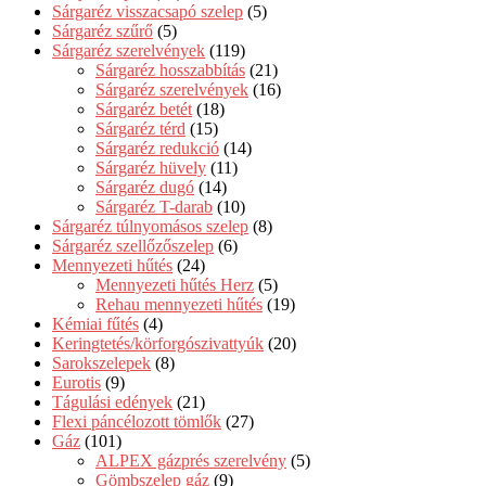
Sárgaréz visszacsapó szelep
(5)
Sárgaréz szűrő
(5)
Sárgaréz szerelvények
(119)
Sárgaréz hosszabbítás
(21)
Sárgaréz szerelvények
(16)
Sárgaréz betét
(18)
Sárgaréz térd
(15)
Sárgaréz redukció
(14)
Sárgaréz hüvely
(11)
Sárgaréz dugó
(14)
Sárgaréz T-darab
(10)
Sárgaréz túlnyomásos szelep
(8)
Sárgaréz szellőzőszelep
(6)
Mennyezeti hűtés
(24)
Mennyezeti hűtés Herz
(5)
Rehau mennyezeti hűtés
(19)
Kémiai fűtés
(4)
Keringtetés/körforgószivattyúk
(20)
Sarokszelepek
(8)
Eurotis
(9)
Tágulási edények
(21)
Flexi páncélozott tömlők
(27)
Gáz
(101)
ALPEX gázprés szerelvény
(5)
Gömbszelep gáz
(9)