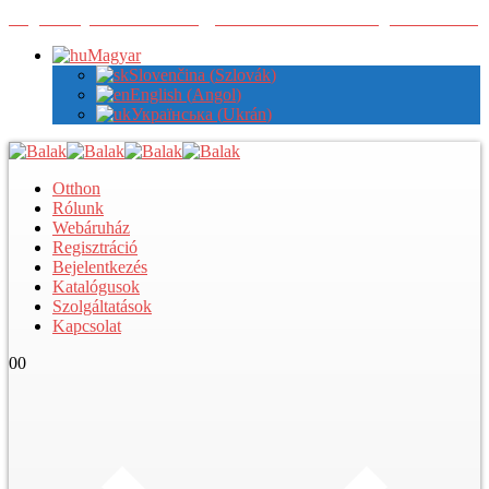
Regisztráljon nálunk a nagykereskedelmi árak megtekintéséhez
Magyar
Slovenčina
(
Szlovák
)
English
(
Angol
)
Українська
(
Ukrán
)
Otthon
Rólunk
Webáruház
Regisztráció
Bejelentkezés
Katalógusok
Szolgáltatások
Kapcsolat
0
0