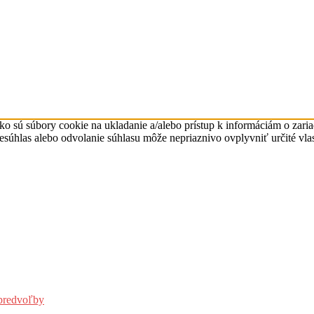
ko sú súbory cookie na ukladanie a/alebo prístup k informáciám o zari
Nesúhlas alebo odvolanie súhlasu môže nepriaznivo ovplyvniť určité vlas
predvoľby