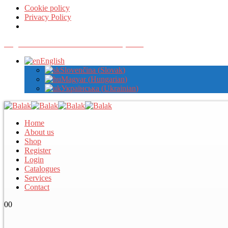
Cookie policy
Privacy Policy
Register with us to view wholesale prices
English
Slovenčina
(
Slovak
)
Magyar
(
Hungarian
)
Українська
(
Ukrainian
)
Home
About us
Shop
Register
Login
Catalogues
Services
Contact
0
0