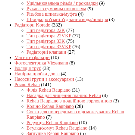
Ущільнювальна різьба / прокладки
(9)
Рукава з гумовим покриттям
(9)
Різьбова шпилька/муфта
(4)
Швидкороз'ємні з'єднання вода/повітря
(3)
Радіатори Korado
(332)
Тип радіатора 22K
(77)
Тип радіатора 22VKP
(77)
Тип радіатора 33K
(75)
Тип радіатора 33VKP
(76)
Радіаторні клапани
(27)
Магнітні фільтри
(10)
Фотоелектрика Viessmann
(8)
Ізоляція труб
(38)
Напірна пробка довга
(4)
Насосні групи з аксесуарами
(13)
Рояль Rehau
(141)
Філія Rehau Raupiano
(31)
Насадка для чищення піаніно Rehau
(4)
Rehau Raupiano з подвійною горловиною
(3)
Коліно Rehau Raupiano
(28)
Соска для попереднього відсмоктування Rehau
Raupiano
(7)
Редукція Rehau Raupiano
(10)
Втулка/хомут Rehau Raupiano
(14)
Заглушка Rehau Raupiano
(5)