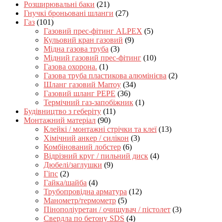
Розширювальні баки
(21)
Гнучкі броньовані шланги
(27)
Газ
(101)
Газовий прес-фітинг ALPEX
(5)
Кульовий кран газовий
(9)
Мідна газова труба
(3)
Мідний газовий прес-фітинг
(10)
Газова охорона.
(1)
Газова труба пластикова алюмінієва
(2)
Шланг газовий Marroy
(34)
Газовий шланг PEPE
(36)
Термічний газ-запобіжник
(1)
Будівництво з геберіту
(11)
Монтажний матеріал
(90)
Клейкі / монтажні стрічки та клеї
(13)
Хімічний анкер / силікон
(3)
Комбінований лобстер
(6)
Відрізний круг / пильний диск
(4)
Дюбелі/заглушки
(9)
Гіпс
(2)
Гайка/шайба
(4)
Трубопровідна арматура
(12)
Манометр/термометр
(5)
Пінополіуретан / очищувач / пістолет
(3)
Свердла по бетону SDS
(4)