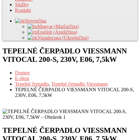
Služby
Kontakt
Slovenčina
Magyar
(
Maďarčina
)
English
(
Angličtina
)
Українська
(
Ukrajinčina
)
TEPELNÉ ČERPADLO VIESSMANN
VITOCAL 200-S, 230V, E06, 7,5kW
Domov
E-shop
Tepelné čerpadlo
,
Tepelné čerpadlo Viessmann
TEPELNÉ ČERPADLO VIESSMANN VITOCAL 200-S,
230V, E06, 7,5kW
TEPELNÉ ČERPADLO VIESSMANN
VITOCAL 200-S, 230V, E06, 7,5kW