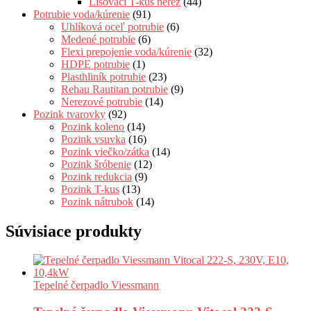
Lisovací T-kus nerez
(44)
Potrubie voda/kúrenie
(91)
Uhlíková oceľ potrubie
(6)
Medené potrubie
(6)
Flexi prepojenie voda/kúrenie
(32)
HDPE potrubie
(1)
Plasthliník potrubie
(23)
Rehau Rautitan potrubie
(9)
Nerezové potrubie
(14)
Pozink tvarovky
(92)
Pozink koleno
(14)
Pozink vsuvka
(16)
Pozink viečko/zátka
(14)
Pozink šróbenie
(12)
Pozink redukcia
(9)
Pozink T-kus
(13)
Pozink nátrubok
(14)
Súvisiace produkty
Tepelné čerpadlo Viessmann