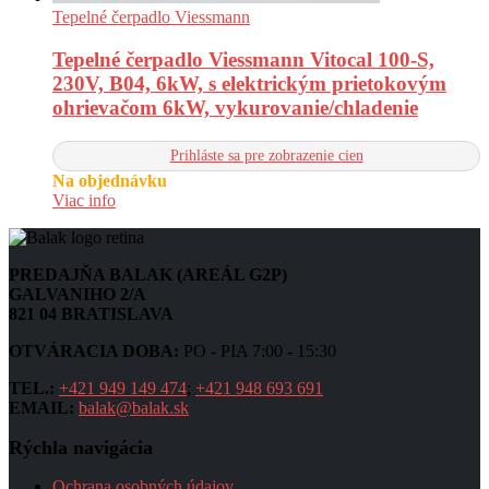
Tepelné čerpadlo Viessmann
Tepelné čerpadlo Viessmann Vitocal 100-S,
230V, B04, 6kW, s elektrickým prietokovým
ohrievačom 6kW, vykurovanie/chladenie
Prihláste sa pre zobrazenie cien
Na objednávku
Viac info
PREDAJŇA BALAK (AREÁL G2P)
GALVANIHO 2/A
821 04 BRATISLAVA
OTVÁRACIA DOBA:
PO - PIA 7:00 - 15:30
TEL.:
+421 949 149 474
;
+421 948 693 691
EMAIL:
balak@balak.sk
Rýchla navigácia
Ochrana osobných údajov