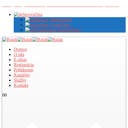
Zaregistrujte sa u nás pre zobrazenie veľkoobchodných cien
Slovenčina
Magyar
(
Maďarčina
)
English
(
Angličtina
)
Українська
(
Ukrajinčina
)
Domov
O nás
E-shop
Registrácia
Prihlásenie
Katalógy
Služby
Kontakt
0
0