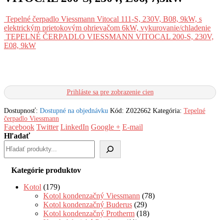
Tepelné čerpadlo Viessmann Vitocal 111-S, 230V, B08, 9kW, s
elektrickým prietokovým ohrievačom 6kW, vykurovanie/chladenie
TEPELNÉ ČERPADLO VIESSMANN VITOCAL 200-S, 230V,
E08, 9kW
Prihláste sa pre zobrazenie cien
Dostupnosť:
Dostupné na objednávku
Kód:
Z022662
Kategória:
Tepelné
čerpadlo Viessmann
Facebook
Twitter
LinkedIn
Google +
E-mail
Hľadať
Kategórie produktov
Kotol
(179)
Kotol kondenzačný Viessmann
(78)
Kotol kondenzačný Buderus
(29)
Kotol kondenzačný Protherm
(18)