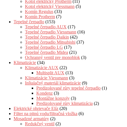
Kotol elektrický Protherm
(11)
Kotol elektrický Viessmann
(5)
Komín Regulus
(33)
Komín Protherm
(7)
Tepelné čerpadlo
(153)
Tepelné čerpadlo AUX
(17)
Tepelné čerpadlo Viessmann
(16)
Tepelné čerpadlo Daikin
(42)
Tepelné čerpadlo Mitsubishi
(37)
Tepelné čerpadlo LG
(17)
Tepelné čerpadlo Midea
(21)
Ochranný ventil pre monoblok
(3)
Klimatizácie
(34)
Klimatizácie AUX
(22)
Multisplit AUX
(13)
Klimatizácie Viessmann
(3)
Inštalačný materiál klimatizácie
(9)
Predizolované rúry tepelné čerpadlo
(1)
Kondenz
(3)
Montážne konzoly
(3)
Predizolované rúry klimatizácia
(2)
Elektrické ohrievače Elíz
(20)
Filter na pitnú vodu/filtračná vložka
(6)
Mosadzné armatúry
(2)
Redukčný ventil
(2)