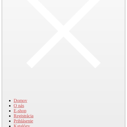
Domov
O nás
E-shop
Registrácia
Prihlásenie
Katalógy