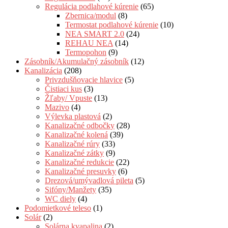
Regulácia podlahové kúrenie
(65)
Zbernica/modul
(8)
Termostat podlahové kúrenie
(10)
NEA SMART 2.0
(24)
REHAU NEA
(14)
Termopohon
(9)
Zásobník/Akumulačný zásobník
(12)
Kanalizácia
(208)
Privzdušňovacie hlavice
(5)
Čistiaci kus
(3)
Žľaby/ Vpuste
(13)
Mazivo
(4)
Výlevka plastová
(2)
Kanalizačné odbočky
(28)
Kanalizačné kolená
(39)
Kanalizačné rúry
(33)
Kanalizačné zátky
(9)
Kanalizačné redukcie
(22)
Kanalizačné presuvky
(6)
Drezová/umývadlová pileta
(5)
Sifóny/Manžety
(35)
WC diely
(4)
Podomietkové teleso
(1)
Solár
(2)
Solárna kvapalina
(2)