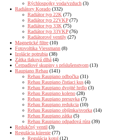
Rýchlospojky voda/vzduch
(3)
Radiátory Korado
(332)
Radiátor typ 22K
(77)
Radiátor typ 22VKP
(77)
Radiátor typ 33K
(75)
Radiátor typ 33VKP
(76)
Radiátorové ventily
(27)
Magnetické filtre
(10)
Fotovoltika Viessmann
(8)
Izolácie potrubia
(38)
Zátka tlaková dlhá
(4)
Čerpadlové skupiny s príslušenstvom
(13)
Raupiano Rehau
(141)
Rehau Raupiano odbočka
(31)
Rehau Raupiano čistiaci kus
(4)
Rehau Raupiano dvojité hrdlo
(3)
Rehau Raupiano koleno
(28)
Rehau Raupiano presuvka
(7)
Rehau Raupiano redukcia
(10)
Rehau Raupiano objímka/svorka
(14)
Rehau Raupiano zátka
(5)
Rehau Raupiano odpadová rúra
(39)
Redukčný ventil
(3)
Regulácia kúrenie
(77)
Regulácia kotol
(12)