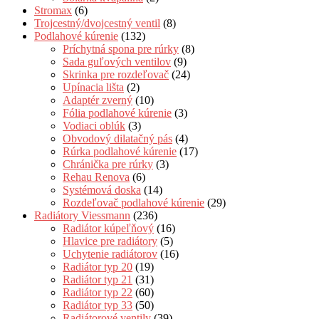
Stromax
(6)
Trojcestný/dvojcestný ventil
(8)
Podlahové kúrenie
(132)
Príchytná spona pre rúrky
(8)
Sada guľových ventilov
(9)
Skrinka pre rozdeľovač
(24)
Upínacia lišta
(2)
Adaptér zverný
(10)
Fólia podlahové kúrenie
(3)
Vodiaci oblúk
(3)
Obvodový dilatačný pás
(4)
Rúrka podlahové kúrenie
(17)
Chránička pre rúrky
(3)
Rehau Renova
(6)
Systémová doska
(14)
Rozdeľovač podlahové kúrenie
(29)
Radiátory Viessmann
(236)
Radiátor kúpeľňový
(16)
Hlavice pre radiátory
(5)
Uchytenie radiátorov
(16)
Radiátor typ 20
(19)
Radiátor typ 21
(31)
Radiátor typ 22
(60)
Radiátor typ 33
(50)
Radiátorové ventily
(39)