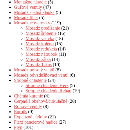
Montážne náradie
(5)
Guľové ventily
(47)
Mosadz spätná klapka
(5)
Mosadz filter
(5)
Mosadzné tvarovky
(119)
Mosadz predĺženie
(21)
Mosadz šróbenie
(16)
Mosadz vsuvka
(18)
Mosadz koleno
(15)
Mosadz redukcia
(14)
Mosadz nátrubok
(11)
Mosadz zátka
(14)
Mosadz T-kus
(10)
Mosadz poistný ventil
(8)
Mosadz odvzdušňovací ventil
(6)
Stropné chladenie
(24)
Stropné chladenie Herz
(5)
Stropné chladenie Rehau
(19)
Chémia kúrenie
(4)
Čerpadlá obehové/cirkulačné
(20)
Rohové ventily
(8)
Eurotis
(9)
Expanzné nádoby
(21)
Flexi pancierové hadice
(27)
Plyn
(101)