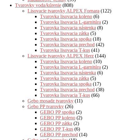
Tvarovky voda/kúrenie
(808)
Lisovacie tvarovky ALPEX Fornara
(122)
Tvarovka lisovacia koleno
(6)
Tvarovka lisovacia L-garnitúra
(2)
Tvarovka lisovacia nástenka
(8)
Tvarovka lisovacia zátka
(5)
Tvarovka lisovacia spojka
(18)
Tvarovka lisovacia prechod
(42)
Tvarovka lisovacia T-kus
(41)
Lisovacie tvarovky ALPEX Herz
(144)
Tvarovka lisovacia koleno
(10)
Tvarovka lisovacia L-garnitúra
(2)
Tvarovka lisovacia nástenka
(6)
Tvarovka lisovacia zátka
(5)
Tvarovka lisovacia spojka
(17)
Tvarovka lisovacia prechod
(38)
Tvarovka lisovacia T-kus
(66)
Gebo mosadz tvarovky
(11)
Gebo PP tvarovky
(26)
GEBO PP spojka
(2)
GEBO PP koleno
(2)
GEBO PP zátka
(2)
GEBO PP T-kus
(6)
GEBO PP prechod
(14)