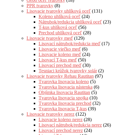
Gebo oceľ tvarovky
(18)
PPR tvarovky
(8)
Lisovacie tvarovky uhlíková oceľ
(131)
Koleno uhlíková oceľ
(24)
Nátrubok/redukcia uhlíková oceľ
(23)
T-kus uhlíková oceľ
(56)
Prechod uhlíková oceľ
(28)
Lisovacie tvarovky meď
(129)
Lisovací nátrubok/redukcia meď
(17)
Lisovacie viečko meď
(6)
Lisovacie koleno meď
(24)
Lisovací T-kus meď
(50)
Lisovací prechod meď
(30)
Tesniaci krúžok tvarovky solár
(2)
Lisovacie tvarovky Rehau Rautitan
(97)
Tvarovka lisovacia koleno
(5)
Tvarovka lisovacia nástenka
(6)
Objímka lisovacia Rautitan
(5)
Tvarovka lisovacia spojka
(10)
Tvarovka lisovacia prechod
(32)
Tvarovka lisovacia T-kus
(39)
Lisovacie tvarovky nerez
(122)
Lisovacie koleno nerez
(28)
Lisovací nátrubok/redukcia nerez
(26)
Lisovací prechod nerez
(24)