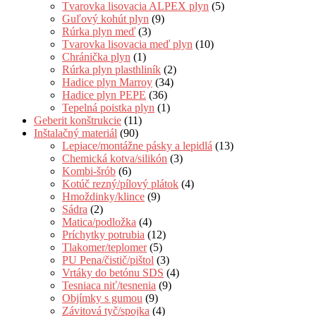
Tvarovka lisovacia ALPEX plyn
(5)
Guľový kohút plyn
(9)
Rúrka plyn meď
(3)
Tvarovka lisovacia meď plyn
(10)
Chránička plyn
(1)
Rúrka plyn plasthliník
(2)
Hadice plyn Marroy
(34)
Hadice plyn PEPE
(36)
Tepelná poistka plyn
(1)
Geberit konštrukcie
(11)
Inštalačný materiál
(90)
Lepiace/montážne pásky a lepidlá
(13)
Chemická kotva/silikón
(3)
Kombi-šrób
(6)
Kotúč rezný/pílový plátok
(4)
Hmoždinky/klince
(9)
Sádra
(2)
Matica/podložka
(4)
Príchytky potrubia
(12)
Tlakomer/teplomer
(5)
PU Pena/čistič/pištol
(3)
Vrtáky do betónu SDS
(4)
Tesniaca niť/tesnenia
(9)
Objímky s gumou
(9)
Závitová tyč/spojka
(4)