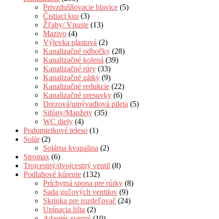
Privzdušňovacie hlavice
(5)
Čistiaci kus
(3)
Žľaby/ Vpuste
(13)
Mazivo
(4)
Výlevka plastová
(2)
Kanalizačné odbočky
(28)
Kanalizačné kolená
(39)
Kanalizačné rúry
(33)
Kanalizačné zátky
(9)
Kanalizačné redukcie
(22)
Kanalizačné presuvky
(6)
Drezová/umývadlová pileta
(5)
Sifóny/Manžety
(35)
WC diely
(4)
Podomietkové teleso
(1)
Solár
(2)
Solárna kvapalina
(2)
Stromax
(6)
Trojcestný/dvojcestný ventil
(8)
Podlahové kúrenie
(132)
Príchytná spona pre rúrky
(8)
Sada guľových ventilov
(9)
Skrinka pre rozdeľovač
(24)
Upínacia lišta
(2)
Adaptér zverný
(10)