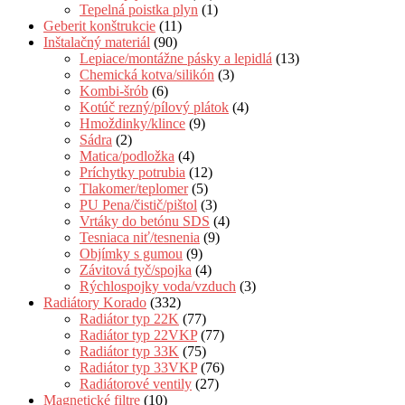
Tepelná poistka plyn
(1)
Geberit konštrukcie
(11)
Inštalačný materiál
(90)
Lepiace/montážne pásky a lepidlá
(13)
Chemická kotva/silikón
(3)
Kombi-šrób
(6)
Kotúč rezný/pílový plátok
(4)
Hmoždinky/klince
(9)
Sádra
(2)
Matica/podložka
(4)
Príchytky potrubia
(12)
Tlakomer/teplomer
(5)
PU Pena/čistič/pištol
(3)
Vrtáky do betónu SDS
(4)
Tesniaca niť/tesnenia
(9)
Objímky s gumou
(9)
Závitová tyč/spojka
(4)
Rýchlospojky voda/vzduch
(3)
Radiátory Korado
(332)
Radiátor typ 22K
(77)
Radiátor typ 22VKP
(77)
Radiátor typ 33K
(75)
Radiátor typ 33VKP
(76)
Radiátorové ventily
(27)
Magnetické filtre
(10)