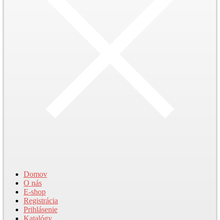
Domov
O nás
E-shop
Registrácia
Prihlásenie
Katalógy