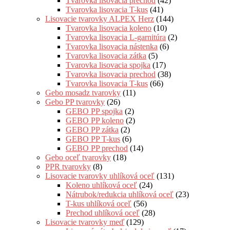
Tvarovka lisovacia prechod
(42)
Tvarovka lisovacia T-kus
(41)
Lisovacie tvarovky ALPEX Herz
(144)
Tvarovka lisovacia koleno
(10)
Tvarovka lisovacia L-garnitúra
(2)
Tvarovka lisovacia nástenka
(6)
Tvarovka lisovacia zátka
(5)
Tvarovka lisovacia spojka
(17)
Tvarovka lisovacia prechod
(38)
Tvarovka lisovacia T-kus
(66)
Gebo mosadz tvarovky
(11)
Gebo PP tvarovky
(26)
GEBO PP spojka
(2)
GEBO PP koleno
(2)
GEBO PP zátka
(2)
GEBO PP T-kus
(6)
GEBO PP prechod
(14)
Gebo oceľ tvarovky
(18)
PPR tvarovky
(8)
Lisovacie tvarovky uhlíková oceľ
(131)
Koleno uhlíková oceľ
(24)
Nátrubok/redukcia uhlíková oceľ
(23)
T-kus uhlíková oceľ
(56)
Prechod uhlíková oceľ
(28)
Lisovacie tvarovky meď
(129)