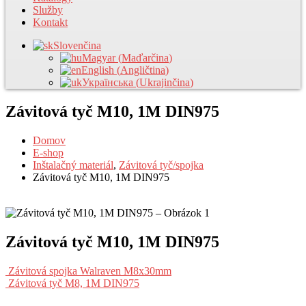
Služby
Kontakt
Slovenčina
Magyar
(
Maďarčina
)
English
(
Angličtina
)
Українська
(
Ukrajinčina
)
Závitová tyč M10, 1M DIN975
Domov
E-shop
Inštalačný materiál
,
Závitová tyč/spojka
Závitová tyč M10, 1M DIN975
Závitová tyč M10, 1M DIN975
Závitová spojka Walraven M8x30mm
Závitová tyč M8, 1M DIN975