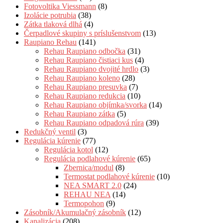
Fotovoltika Viessmann
(8)
Izolácie potrubia
(38)
Zátka tlaková dlhá
(4)
Čerpadlové skupiny s príslušenstvom
(13)
Raupiano Rehau
(141)
Rehau Raupiano odbočka
(31)
Rehau Raupiano čistiaci kus
(4)
Rehau Raupiano dvojité hrdlo
(3)
Rehau Raupiano koleno
(28)
Rehau Raupiano presuvka
(7)
Rehau Raupiano redukcia
(10)
Rehau Raupiano objímka/svorka
(14)
Rehau Raupiano zátka
(5)
Rehau Raupiano odpadová rúra
(39)
Redukčný ventil
(3)
Regulácia kúrenie
(77)
Regulácia kotol
(12)
Regulácia podlahové kúrenie
(65)
Zbernica/modul
(8)
Termostat podlahové kúrenie
(10)
NEA SMART 2.0
(24)
REHAU NEA
(14)
Termopohon
(9)
Zásobník/Akumulačný zásobník
(12)
Kanalizácia
(208)