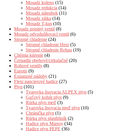
Mosadz koleno
(15)
Mosadz redukcia
(14)
Mosadz nátrubok
(11)
Mosadz zátka
(14)
Mosadz T-kus
(10)
Mosadz poistný ventil
(8)
Mosadz odvzdušňovací ventil
(6)
Stropné chladenie
(24)
Stropné chladenie Herz
(5)
Stropné chladenie Rehau
(19)
Chémia kúrenie
(4)
Čerpadlá obehové/cirkulačné
(20)
Rohové ventily
(8)
Eurotis
(9)
Expanzné nádoby
(21)
Flexi pancierové hadice
(27)
Plyn
(101)
Tvarovka lisovacia ALPEX plyn
(5)
Guľový kohút plyn
(9)
Rúrka plyn meď
(3)
Tvarovka lisovacia meď plyn
(10)
Chránička plyn
(1)
Rúrka plyn plasthliník
(2)
Hadice plyn Marroy
(34)
Hadice plyn PEPE
(36)