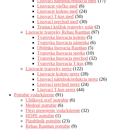
Lisovací nátrubok/redukcia meď
(17)
Lisovacie viečko meď
(6)
Lisovacie koleno meď
(24)
Lisovací T-kus meď
(50)
Lisovací prechod meď
(30)
Tesniaci krúžok tvarovky solár
(2)
Lisovacie tvarovky Rehau Rautitan
(97)
Tvarovka lisovacia koleno
(5)
Tvarovka lisovacia nástenka
(6)
Objímka lisovacia Rautitan
(5)
Tvarovka lisovacia spojka
(10)
Tvarovka lisovacia prechod
(32)
Tvarovka lisovacia T-kus
(39)
Lisovacie tvarovky nerez
(122)
Lisovacie koleno nerez
(28)
Lisovací nátrubok/redukcia nerez
(26)
Lisovací prechod nerez
(24)
Lisovací T-kus nerez
(44)
Potrubie voda/kúrenie
(91)
Uhlíková oceľ potrubie
(6)
Medené potrubie
(6)
Flexi prepojenie voda/kúrenie
(32)
HDPE potrubie
(1)
Plasthliník potrubie
(23)
Rehau Rautitan potrubie
(9)