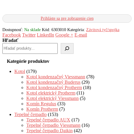
Prihláste sa pre zobrazenie cien
Dostupnosť:
Na sklade
Kód:
6303010
Kategória:
Závitová tyč/spojka
Facebook
Twitter
LinkedIn
Google +
E-mail
Hľadať
Kategórie produktov
Kotol
(179)
Kotol kondenzačný Viessmann
(78)
Kotol kondenzačný Buderus
(29)
Kotol kondenzačný Protherm
(18)
Kotol elektrický Protherm
(11)
Kotol elektrický Viessmann
(5)
Komín Regulus
(33)
Komín Protherm
(7)
Tepelné čerpadlo
(153)
Tepelné čerpadlo AUX
(17)
Tepelné čerpadlo Viessmann
(16)
Tepelné čerpadlo Daikin
(42)