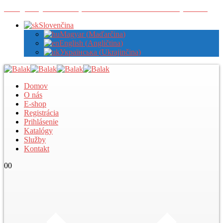
Zaregistrujte sa u nás pre zobrazenie veľkoobchodných cien
Slovenčina
Magyar
(
Maďarčina
)
English
(
Angličtina
)
Українська
(
Ukrajinčina
)
Domov
O nás
E-shop
Registrácia
Prihlásenie
Katalógy
Služby
Kontakt
0
0