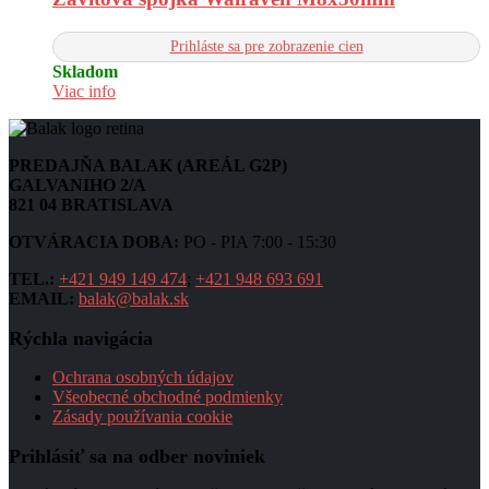
Prihláste sa pre zobrazenie cien
Skladom
Viac info
PREDAJŇA BALAK (AREÁL G2P)
GALVANIHO 2/A
821 04 BRATISLAVA
OTVÁRACIA DOBA:
PO - PIA 7:00 - 15:30
TEL.:
+421 949 149 474
;
+421 948 693 691
EMAIL:
balak@balak.sk
Rýchla navigácia
Ochrana osobných údajov
Všeobecné obchodné podmienky
Zásady používania cookie
Prihlásiť sa na odber noviniek