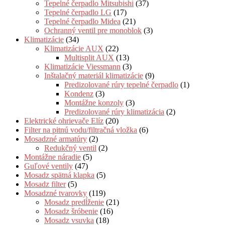
Tepelné čerpadlo Mitsubishi
(37)
Tepelné čerpadlo LG
(17)
Tepelné čerpadlo Midea
(21)
Ochranný ventil pre monoblok
(3)
Klimatizácie
(34)
Klimatizácie AUX
(22)
Multisplit AUX
(13)
Klimatizácie Viessmann
(3)
Inštalačný materiál klimatizácie
(9)
Predizolované rúry tepelné čerpadlo
(1)
Kondenz
(3)
Montážne konzoly
(3)
Predizolované rúry klimatizácia
(2)
Elektrické ohrievače Elíz
(20)
Filter na pitnú vodu/filtračná vložka
(6)
Mosadzné armatúry
(2)
Redukčný ventil
(2)
Montážne náradie
(5)
Guľové ventily
(47)
Mosadz spätná klapka
(5)
Mosadz filter
(5)
Mosadzné tvarovky
(119)
Mosadz predĺženie
(21)
Mosadz šróbenie
(16)
Mosadz vsuvka
(18)