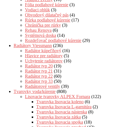
Fólia podlahové kúrenie
(3)
Vodiaci oblúk
(3)
Obvodový dilatačný pás
(4)
Rúrka podlahové kúrenie
(17)
Chránička pre rúrky
(3)
Rehau Renova
(6)
Systémová doska
(14)
Rozdeľovač podlahové kúrenie
(29)
Radiátory Viessmann
(236)
Radiátor kúpeľňový
(16)
Hlavice pre radiátory
(5)
Uchytenie radiátorov
(16)
Radiátor typ 20
(19)
Radiátor typ 21
(31)
Radiátor typ 22
(60)
Radiátor typ 33
(50)
Radiátorové ventily
(39)
Tvarovky voda/kúrenie
(808)
Lisovacie tvarovky ALPEX Fornara
(122)
Tvarovka lisovacia koleno
(6)
Tvarovka lisovacia L-garnitúra
(2)
Tvarovka lisovacia nástenka
(8)
Tvarovka lisovacia zátka
(5)
Tvarovka lisovacia spojka
(18)