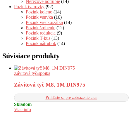
Nerezové potrubie
(14)
Pozink tvarovky
(92)
Pozink koleno
(14)
Pozink vsuvka
(16)
Pozink viečko/zátka
(14)
Pozink šróbenie
(12)
Pozink redukcia
(9)
Pozink T-kus
(13)
Pozink nátrubok
(14)
Súvisiace produkty
Závitová tyč/spojka
Závitová tyč M8, 1M DIN975
Prihláste sa pre zobrazenie cien
Skladom
Viac info