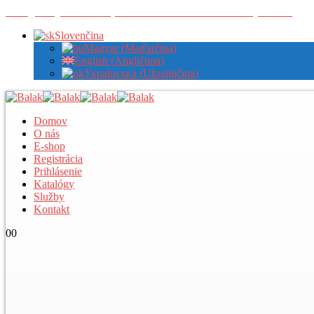
Zaregistrujte sa u nás pre zobrazenie veľkoobchodných cien
Slovenčina
Magyar
(
Maďarčina
)
English
(
Angličtina
)
Українська
(
Ukrajinčina
)
Domov
O nás
E-shop
Registrácia
Prihlásenie
Katalógy
Služby
Kontakt
0
0