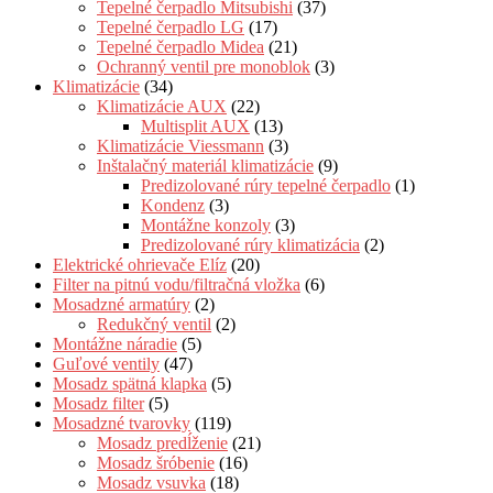
Tepelné čerpadlo Mitsubishi
(37)
Tepelné čerpadlo LG
(17)
Tepelné čerpadlo Midea
(21)
Ochranný ventil pre monoblok
(3)
Klimatizácie
(34)
Klimatizácie AUX
(22)
Multisplit AUX
(13)
Klimatizácie Viessmann
(3)
Inštalačný materiál klimatizácie
(9)
Predizolované rúry tepelné čerpadlo
(1)
Kondenz
(3)
Montážne konzoly
(3)
Predizolované rúry klimatizácia
(2)
Elektrické ohrievače Elíz
(20)
Filter na pitnú vodu/filtračná vložka
(6)
Mosadzné armatúry
(2)
Redukčný ventil
(2)
Montážne náradie
(5)
Guľové ventily
(47)
Mosadz spätná klapka
(5)
Mosadz filter
(5)
Mosadzné tvarovky
(119)
Mosadz predĺženie
(21)
Mosadz šróbenie
(16)
Mosadz vsuvka
(18)