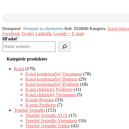
Dostupnosť:
Dostupné na objednávku
Kód:
Z020840
Kategória:
Kotol elektr
Facebook
Twitter
LinkedIn
Google +
E-mail
Hľadať
Kategórie produktov
Kotol
(179)
Kotol kondenzačný Viessmann
(78)
Kotol kondenzačný Buderus
(29)
Kotol kondenzačný Protherm
(18)
Kotol elektrický Protherm
(11)
Kotol elektrický Viessmann
(5)
Komín Regulus
(33)
Komín Protherm
(7)
Tepelné čerpadlo
(153)
Tepelné čerpadlo AUX
(17)
Tepelné čerpadlo Viessmann
(16)
Tepelné čerpadlo Daikin
(42)