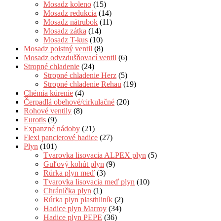
Mosadz koleno
(15)
Mosadz redukcia
(14)
Mosadz nátrubok
(11)
Mosadz zátka
(14)
Mosadz T-kus
(10)
Mosadz poistný ventil
(8)
Mosadz odvzdušňovací ventil
(6)
Stropné chladenie
(24)
Stropné chladenie Herz
(5)
Stropné chladenie Rehau
(19)
Chémia kúrenie
(4)
Čerpadlá obehové/cirkulačné
(20)
Rohové ventily
(8)
Eurotis
(9)
Expanzné nádoby
(21)
Flexi pancierové hadice
(27)
Plyn
(101)
Tvarovka lisovacia ALPEX plyn
(5)
Guľový kohút plyn
(9)
Rúrka plyn meď
(3)
Tvarovka lisovacia meď plyn
(10)
Chránička plyn
(1)
Rúrka plyn plasthliník
(2)
Hadice plyn Marroy
(34)
Hadice plyn PEPE
(36)