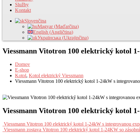
Služby
Kontakt
Slovenčina
Magyar
(
Maďarčina
)
English
(
Angličtina
)
Українська
(
Ukrajinčina
)
Viessmann Vitotron 100 elektrický kotol 
Domov
E-shop
Kotol
,
Kotol elektrický Viessmann
Viessmann Vitotron 100 elektrický kotol 1-24kW s integrova
Viessmann Vitotron 100 elektrický kotol 
Viessmann Vitotron 100 elektrický kotol 1-24kW s integrovanou e
Viessmann zostava Vitotron 100 elektrický kotol 1-24KW so zásob