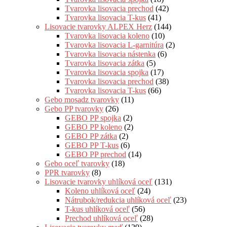
Tvarovka lisovacia prechod
(42)
Tvarovka lisovacia T-kus
(41)
Lisovacie tvarovky ALPEX Herz
(144)
Tvarovka lisovacia koleno
(10)
Tvarovka lisovacia L-garnitúra
(2)
Tvarovka lisovacia nástenka
(6)
Tvarovka lisovacia zátka
(5)
Tvarovka lisovacia spojka
(17)
Tvarovka lisovacia prechod
(38)
Tvarovka lisovacia T-kus
(66)
Gebo mosadz tvarovky
(11)
Gebo PP tvarovky
(26)
GEBO PP spojka
(2)
GEBO PP koleno
(2)
GEBO PP zátka
(2)
GEBO PP T-kus
(6)
GEBO PP prechod
(14)
Gebo oceľ tvarovky
(18)
PPR tvarovky
(8)
Lisovacie tvarovky uhlíková oceľ
(131)
Koleno uhlíková oceľ
(24)
Nátrubok/redukcia uhlíková oceľ
(23)
T-kus uhlíková oceľ
(56)
Prechod uhlíková oceľ
(28)