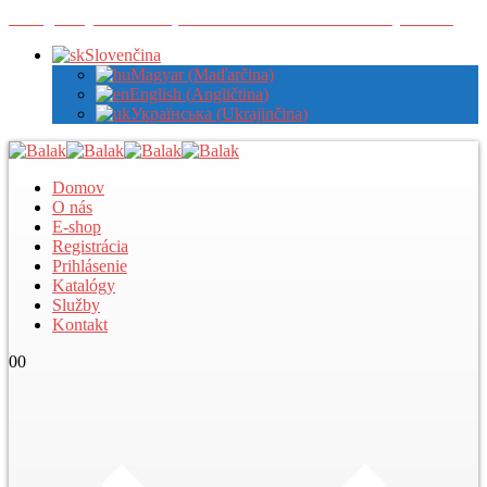
Zaregistrujte sa u nás pre zobrazenie veľkoobchodných cien
Slovenčina
Magyar
(
Maďarčina
)
English
(
Angličtina
)
Українська
(
Ukrajinčina
)
Domov
O nás
E-shop
Registrácia
Prihlásenie
Katalógy
Služby
Kontakt
0
0