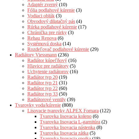
Adaptér zverný
(10)
Fólia podlahové kúrenie
(3)
Vodiaci oblúk
(3)
Obvodový dilatačný pás
(4)
Rúrka podlahové kúrenie
(17)
Chránička pre rúrky
(3)
Rehau Renova
(6)
Systémová doska
(14)
Rozdeľovač podlahové kúrenie
(29)
Radiátory Viessmann
(236)
Radiátor kúpeľňový
(16)
Hlavice pre radiátory
(5)
Uchytenie radiátorov
(16)
Radiátor typ 20
(19)
Radiátor typ 21
(31)
Radiátor typ 22
(60)
Radiátor typ 33
(50)
Radiátorové ventily
(39)
Tvarovky voda/kúrenie
(808)
Lisovacie tvarovky ALPEX Fornara
(122)
Tvarovka lisovacia koleno
(6)
Tvarovka lisovacia L-garnitúra
(2)
Tvarovka lisovacia nástenka
(8)
Tvarovka lisovacia zátka
(5)
Tvarovka lisovacia spojka
(18)