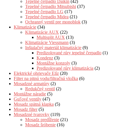
Tepelné čerpadlo Daikin
(42)
Tepelné čerpadlo Mitsubishi
(37)
Tepelné čerpadlo LG
(17)
Tepelné čerpadlo Midea
(21)
Ochranný ventil pre monoblok
(3)
Klimatizácie
(34)
Klimatizácie AUX
(22)
Multisplit AUX
(13)
Klimatizácie Viessmann
(3)
Inštalačný materiál klimatizácie
(9)
Predizolované rúry tepelné čerpadlo
(1)
Kondenz
(3)
Montážne konzoly
(3)
Predizolované rúry klimatizácia
(2)
Elektrické ohrievače Elíz
(20)
Filter na pitnú vodu/filtračná vložka
(6)
Mosadzné armatúry
(2)
Redukčný ventil
(2)
Montážne náradie
(5)
Guľové ventily
(47)
Mosadz spätná klapka
(5)
Mosadz filter
(5)
Mosadzné tvarovky
(119)
Mosadz predĺženie
(21)
Mosadz šróbenie
(16)