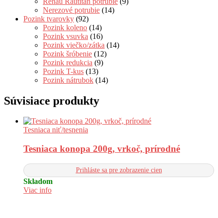
Rehau Rautitan potrubie
(9)
Nerezové potrubie
(14)
Pozink tvarovky
(92)
Pozink koleno
(14)
Pozink vsuvka
(16)
Pozink viečko/zátka
(14)
Pozink šróbenie
(12)
Pozink redukcia
(9)
Pozink T-kus
(13)
Pozink nátrubok
(14)
Súvisiace produkty
Tesniaca niť/tesnenia
Tesniaca konopa 200g, vrkoč, prírodné
Prihláste sa pre zobrazenie cien
Skladom
Viac info