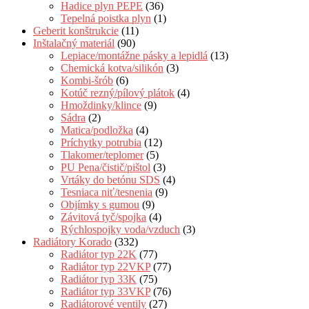
Hadice plyn PEPE
(36)
Tepelná poistka plyn
(1)
Geberit konštrukcie
(11)
Inštalačný materiál
(90)
Lepiace/montážne pásky a lepidlá
(13)
Chemická kotva/silikón
(3)
Kombi-šrób
(6)
Kotúč rezný/pílový plátok
(4)
Hmoždinky/klince
(9)
Sádra
(2)
Matica/podložka
(4)
Príchytky potrubia
(12)
Tlakomer/teplomer
(5)
PU Pena/čistič/pištol
(3)
Vrtáky do betónu SDS
(4)
Tesniaca niť/tesnenia
(9)
Objímky s gumou
(9)
Závitová tyč/spojka
(4)
Rýchlospojky voda/vzduch
(3)
Radiátory Korado
(332)
Radiátor typ 22K
(77)
Radiátor typ 22VKP
(77)
Radiátor typ 33K
(75)
Radiátor typ 33VKP
(76)
Radiátorové ventily
(27)