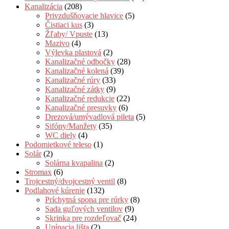
Kanalizácia
(208)
Privzdušňovacie hlavice
(5)
Čistiaci kus
(3)
Žľaby/ Vpuste
(13)
Mazivo
(4)
Výlevka plastová
(2)
Kanalizačné odbočky
(28)
Kanalizačné kolená
(39)
Kanalizačné rúry
(33)
Kanalizačné zátky
(9)
Kanalizačné redukcie
(22)
Kanalizačné presuvky
(6)
Drezová/umývadlová pileta
(5)
Sifóny/Manžety
(35)
WC diely
(4)
Podomietkové teleso
(1)
Solár
(2)
Solárna kvapalina
(2)
Stromax
(6)
Trojcestný/dvojcestný ventil
(8)
Podlahové kúrenie
(132)
Príchytná spona pre rúrky
(8)
Sada guľových ventilov
(9)
Skrinka pre rozdeľovač
(24)
Upínacia lišta
(2)