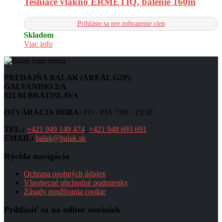
Tesniace vlákno ERMETIQ, balenie 160m
Prihláste sa pre zobrazenie cien
Skladom
Viac info
PREDAJŇA BALAK (AREÁL G2P)
GALVANIHO 2/A
821 04 BRATISLAVA
OTVÁRACIA DOBA:
PO - PIA 7:00 - 15:30
TEL.:
+421 949 149 474
;
+421 948 693 691
EMAIL:
balak@balak.sk
Rýchla navigácia
Ochrana osobných údajov
Všeobecné obchodné podmienky
Zásady používania cookie
Prihlásiť sa na odber noviniek