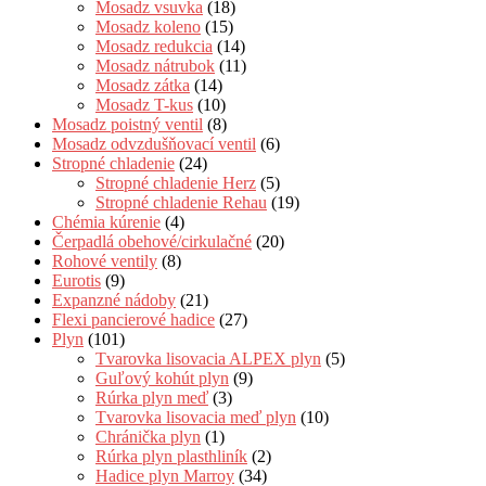
Mosadz vsuvka
(18)
Mosadz koleno
(15)
Mosadz redukcia
(14)
Mosadz nátrubok
(11)
Mosadz zátka
(14)
Mosadz T-kus
(10)
Mosadz poistný ventil
(8)
Mosadz odvzdušňovací ventil
(6)
Stropné chladenie
(24)
Stropné chladenie Herz
(5)
Stropné chladenie Rehau
(19)
Chémia kúrenie
(4)
Čerpadlá obehové/cirkulačné
(20)
Rohové ventily
(8)
Eurotis
(9)
Expanzné nádoby
(21)
Flexi pancierové hadice
(27)
Plyn
(101)
Tvarovka lisovacia ALPEX plyn
(5)
Guľový kohút plyn
(9)
Rúrka plyn meď
(3)
Tvarovka lisovacia meď plyn
(10)
Chránička plyn
(1)
Rúrka plyn plasthliník
(2)
Hadice plyn Marroy
(34)