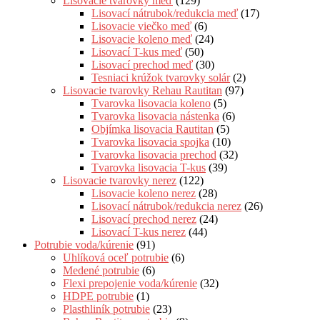
Lisovacie tvarovky meď
(129)
Lisovací nátrubok/redukcia meď
(17)
Lisovacie viečko meď
(6)
Lisovacie koleno meď
(24)
Lisovací T-kus meď
(50)
Lisovací prechod meď
(30)
Tesniaci krúžok tvarovky solár
(2)
Lisovacie tvarovky Rehau Rautitan
(97)
Tvarovka lisovacia koleno
(5)
Tvarovka lisovacia nástenka
(6)
Objímka lisovacia Rautitan
(5)
Tvarovka lisovacia spojka
(10)
Tvarovka lisovacia prechod
(32)
Tvarovka lisovacia T-kus
(39)
Lisovacie tvarovky nerez
(122)
Lisovacie koleno nerez
(28)
Lisovací nátrubok/redukcia nerez
(26)
Lisovací prechod nerez
(24)
Lisovací T-kus nerez
(44)
Potrubie voda/kúrenie
(91)
Uhlíková oceľ potrubie
(6)
Medené potrubie
(6)
Flexi prepojenie voda/kúrenie
(32)
HDPE potrubie
(1)
Plasthliník potrubie
(23)