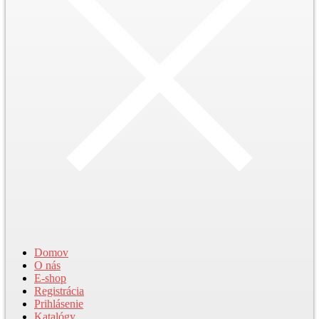
Domov
O nás
E-shop
Registrácia
Prihlásenie
Katalógy