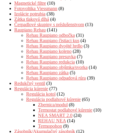
Magnetické filtre
(10)
Fotovoltika Viessmann
(8)
Izolácie potrubia
(38)
Zátka tlaková dlhá
(4)
Čerpadlové skupiny s príslušenstvom
(13)
Raupiano Rehau
(141)
Rehau Raupiano odbočka
(31)
Rehau Raupiano čistiaci kus
(4)
Rehau Raupiano dvojité hrdlo
(3)
Rehau Raupiano koleno
(28)
Rehau Raupiano presuvka
(7)
Rehau Raupiano redukcia
(10)
Rehau Raupiano objímka/svorka
(14)
Rehau Raupiano zátka
(5)
Rehau Raupiano odpadová rúra
(39)
Redukčný ventil
(3)
Regulácia kúrenie
(77)
Regulácia kotol
(12)
Regulácia podlahové kúrenie
(65)
Zbernica/modul
(8)
Termostat podlahové kúrenie
(10)
NEA SMART 2.0
(24)
REHAU NEA
(14)
Termopohon
(9)
Zásobník/Akumulačný zásobník
(12)