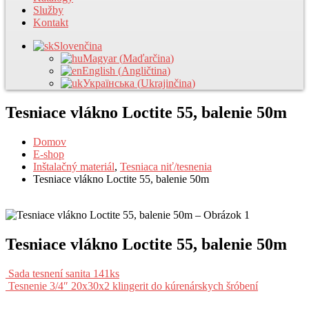
Služby
Kontakt
Slovenčina
Magyar
(
Maďarčina
)
English
(
Angličtina
)
Українська
(
Ukrajinčina
)
Tesniace vlákno Loctite 55, balenie 50m
Domov
E-shop
Inštalačný materiál
,
Tesniaca niť/tesnenia
Tesniace vlákno Loctite 55, balenie 50m
Tesniace vlákno Loctite 55, balenie 50m
Sada tesnení sanita 141ks
Tesnenie 3/4″ 20x30x2 klingerit do kúrenárskych šróbení