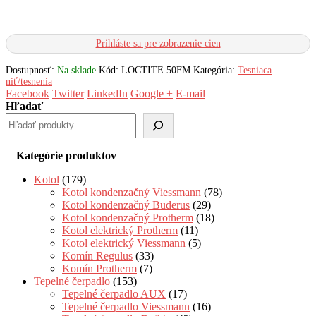
Prihláste sa pre zobrazenie cien
Dostupnosť:
Na sklade
Kód:
LOCTITE 50FM
Kategória:
Tesniaca
niť/tesnenia
Facebook
Twitter
LinkedIn
Google +
E-mail
Hľadať
Kategórie produktov
Kotol
(179)
Kotol kondenzačný Viessmann
(78)
Kotol kondenzačný Buderus
(29)
Kotol kondenzačný Protherm
(18)
Kotol elektrický Protherm
(11)
Kotol elektrický Viessmann
(5)
Komín Regulus
(33)
Komín Protherm
(7)
Tepelné čerpadlo
(153)
Tepelné čerpadlo AUX
(17)
Tepelné čerpadlo Viessmann
(16)