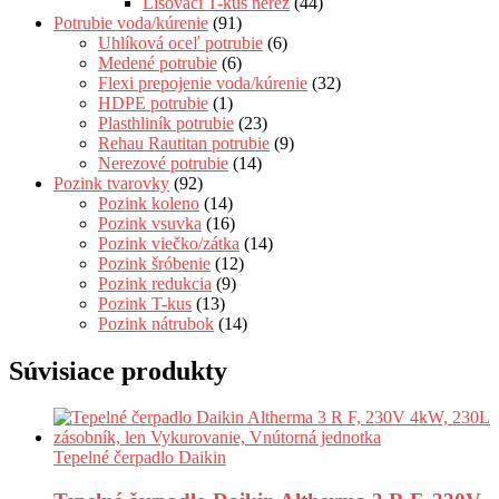
Lisovací T-kus nerez
(44)
Potrubie voda/kúrenie
(91)
Uhlíková oceľ potrubie
(6)
Medené potrubie
(6)
Flexi prepojenie voda/kúrenie
(32)
HDPE potrubie
(1)
Plasthliník potrubie
(23)
Rehau Rautitan potrubie
(9)
Nerezové potrubie
(14)
Pozink tvarovky
(92)
Pozink koleno
(14)
Pozink vsuvka
(16)
Pozink viečko/zátka
(14)
Pozink šróbenie
(12)
Pozink redukcia
(9)
Pozink T-kus
(13)
Pozink nátrubok
(14)
Súvisiace produkty
Tepelné čerpadlo Daikin