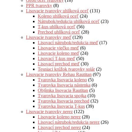
Gebo oceľ tvarovky
(18)
PPR tvarovky
(8)
Lisovacie tvarovky uhlíková oceľ
(131)
Koleno uhlíková oceľ
(24)
Nátrubok/redukcia uhlíková oceľ
(23)
T-kus uhlíková oceľ
(56)
Prechod uhlíková oceľ
(28)
Lisovacie tvarovky meď
(129)
Lisovací nátrubok/redukcia meď
(17)
Lisovacie viečko meď
(6)
Lisovacie koleno meď
(24)
Lisovací T-kus meď
(50)
Lisovací prechod meď
(30)
Tesniaci krúžok tvarovky solár
(2)
Lisovacie tvarovky Rehau Rautitan
(97)
Tvarovka lisovacia koleno
(5)
Tvarovka lisovacia nástenka
(6)
Objímka lisovacia Rautitan
(5)
Tvarovka lisovacia spojka
(10)
Tvarovka lisovacia prechod
(32)
Tvarovka lisovacia T-kus
(39)
Lisovacie tvarovky nerez
(122)
Lisovacie koleno nerez
(28)
Lisovací nátrubok/redukcia nerez
(26)
Lisovací prechod nerez
(24)