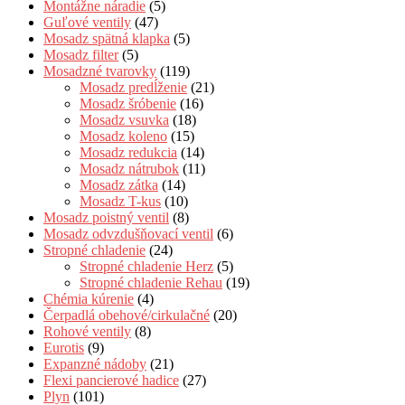
Montážne náradie
(5)
Guľové ventily
(47)
Mosadz spätná klapka
(5)
Mosadz filter
(5)
Mosadzné tvarovky
(119)
Mosadz predĺženie
(21)
Mosadz šróbenie
(16)
Mosadz vsuvka
(18)
Mosadz koleno
(15)
Mosadz redukcia
(14)
Mosadz nátrubok
(11)
Mosadz zátka
(14)
Mosadz T-kus
(10)
Mosadz poistný ventil
(8)
Mosadz odvzdušňovací ventil
(6)
Stropné chladenie
(24)
Stropné chladenie Herz
(5)
Stropné chladenie Rehau
(19)
Chémia kúrenie
(4)
Čerpadlá obehové/cirkulačné
(20)
Rohové ventily
(8)
Eurotis
(9)
Expanzné nádoby
(21)
Flexi pancierové hadice
(27)
Plyn
(101)