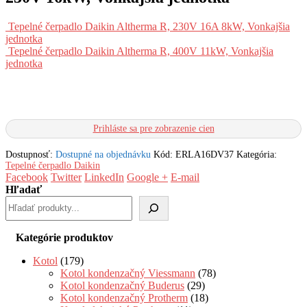
Tepelné čerpadlo Daikin Altherma R, 230V 16A 8kW, Vonkajšia
jednotka
Tepelné čerpadlo Daikin Altherma R, 400V 11kW, Vonkajšia
jednotka
Prihláste sa pre zobrazenie cien
Dostupnosť:
Dostupné na objednávku
Kód:
ERLA16DV37
Kategória:
Tepelné čerpadlo Daikin
Facebook
Twitter
LinkedIn
Google +
E-mail
Hľadať
Kategórie produktov
Kotol
(179)
Kotol kondenzačný Viessmann
(78)
Kotol kondenzačný Buderus
(29)
Kotol kondenzačný Protherm
(18)