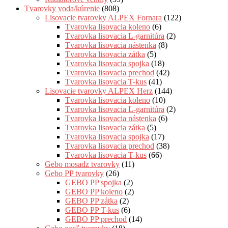
Tvarovky voda/kúrenie
(808)
Lisovacie tvarovky ALPEX Fornara
(122)
Tvarovka lisovacia koleno
(6)
Tvarovka lisovacia L-garnitúra
(2)
Tvarovka lisovacia nástenka
(8)
Tvarovka lisovacia zátka
(5)
Tvarovka lisovacia spojka
(18)
Tvarovka lisovacia prechod
(42)
Tvarovka lisovacia T-kus
(41)
Lisovacie tvarovky ALPEX Herz
(144)
Tvarovka lisovacia koleno
(10)
Tvarovka lisovacia L-garnitúra
(2)
Tvarovka lisovacia nástenka
(6)
Tvarovka lisovacia zátka
(5)
Tvarovka lisovacia spojka
(17)
Tvarovka lisovacia prechod
(38)
Tvarovka lisovacia T-kus
(66)
Gebo mosadz tvarovky
(11)
Gebo PP tvarovky
(26)
GEBO PP spojka
(2)
GEBO PP koleno
(2)
GEBO PP zátka
(2)
GEBO PP T-kus
(6)
GEBO PP prechod
(14)