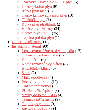
Tvarovka lisovacia ALPEX plyn
(5)
Guľový kohút plyn
(9)
Rúrka plyn meď
(3)
Tvarovka lisovacia meď plyn
(10)
Chránička plyn
(1)
Rúrka plyn plasthliník
(2)
Hadice plyn Marroy
(34)
Hadice plyn PEPE
(36)
Tepelná poistka plyn
(1)
Geberit konštrukcie
(11)
Inštalačný materiál
(90)
Lepiace/montážne pásky a lepidlá
(13)
Chemická kotva/silikón
(3)
Kombi-šrób
(6)
Kotúč rezný/pílový plátok
(4)
Hmoždinky/klince
(9)
Sádra
(2)
Matica/podložka
(4)
Príchytky potrubia
(12)
Tlakomer/teplomer
(5)
PU Pena/čistič/pištol
(3)
Vrtáky do betónu SDS
(4)
Tesniaca niť/tesnenia
(9)
Objímky s gumou
(9)
Závitová tyč/spojka
(4)