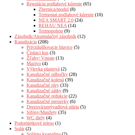
Regulácia podlahové kúrenie
(65)
Zbernica/modul
(8)
Termostat podlahové kúrenie
(10)
NEA SMART 2.0
(24)
REHAU NEA
(14)
Termopohon
(9)
Zásobník/Akumulačný zásobník
(12)
Kanalizácia
(208)
Privzdušňovacie hlavice
(5)
Čistiaci kus
(3)
Žľaby/ Vpuste
(13)
Mazivo
(4)
Výlevka plastová
(2)
Kanalizačné odbočky
(28)
Kanalizačné kolená
(39)
Kanalizačné rúry
(33)
Kanalizačné zátky
(9)
Kanalizačné redukcie
(22)
Kanalizačné presuvky
(6)
Drezová/umývadlová pileta
(5)
Sifóny/Manžety
(35)
WC diely
(4)
Podomietkové teleso
(1)
Solár
(2)
Solárna kvapalina
(2)