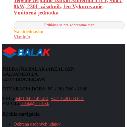
Tepelné čerpadlo Daikin Altherma 3 R F, 400V
8kW, 230L zásobník, len Vykurovanie,
Vnútorná jednotka
Prihláste sa pre zobrazenie cien
Na objednávku
Viac info
PREDAJŇA BALAK (AREÁL G2P)
GALVANIHO 2/A
821 04 BRATISLAVA
OTVÁRACIA DOBA:
PO - PIA 7:00 - 15:30
TEL.:
+421 949 149 474
;
+421 948 693 691
EMAIL:
balak@balak.sk
Rýchla navigácia
Ochrana osobných údajov