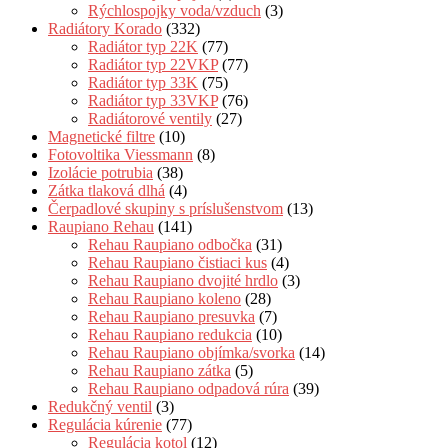
Rýchlospojky voda/vzduch
(3)
Radiátory Korado
(332)
Radiátor typ 22K
(77)
Radiátor typ 22VKP
(77)
Radiátor typ 33K
(75)
Radiátor typ 33VKP
(76)
Radiátorové ventily
(27)
Magnetické filtre
(10)
Fotovoltika Viessmann
(8)
Izolácie potrubia
(38)
Zátka tlaková dlhá
(4)
Čerpadlové skupiny s príslušenstvom
(13)
Raupiano Rehau
(141)
Rehau Raupiano odbočka
(31)
Rehau Raupiano čistiaci kus
(4)
Rehau Raupiano dvojité hrdlo
(3)
Rehau Raupiano koleno
(28)
Rehau Raupiano presuvka
(7)
Rehau Raupiano redukcia
(10)
Rehau Raupiano objímka/svorka
(14)
Rehau Raupiano zátka
(5)
Rehau Raupiano odpadová rúra
(39)
Redukčný ventil
(3)
Regulácia kúrenie
(77)
Regulácia kotol
(12)