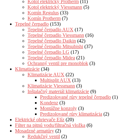
Kotol elektrický Protherm
(11)
Kotol elektrický Viessmann
(5)
Komín Regulus
(33)
Komín Protherm
(7)
Tepelné čerpadlo
(153)
Tepelné čerpadlo AUX
(17)
Tepelné čerpadlo Viessmann
(16)
Tepelné čerpadlo Daikin
(42)
Tepelné čerpadlo Mitsubishi
(37)
Tepelné čerpadlo LG
(17)
Tepelné čerpadlo Midea
(21)
Ochranný ventil pre monoblok
(3)
Klimatizácie
(34)
Klimatizácie AUX
(22)
Multisplit AUX
(13)
Klimatizácie Viessmann
(3)
Inštalačný materiál klimatizácie
(9)
Predizolované rúry tepelné čerpadlo
(1)
Kondenz
(3)
Montážne konzoly
(3)
Predizolované rúry klimatizácia
(2)
Elektrické ohrievače Elíz
(20)
Filter na pitnú vodu/filtračná vložka
(6)
Mosadzné armatúry
(2)
Redukčný ventil
(2)