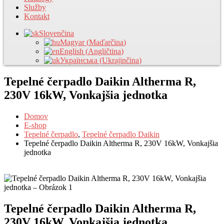
Služby
Kontakt
Slovenčina
Magyar
(
Maďarčina
)
English
(
Angličtina
)
Українська
(
Ukrajinčina
)
Tepelné čerpadlo Daikin Altherma R,
230V 16kW, Vonkajšia jednotka
Domov
E-shop
Tepelné čerpadlo
,
Tepelné čerpadlo Daikin
Tepelné čerpadlo Daikin Altherma R, 230V 16kW, Vonkajšia
jednotka
Tepelné čerpadlo Daikin Altherma R,
230V 16kW, Vonkajšia jednotka