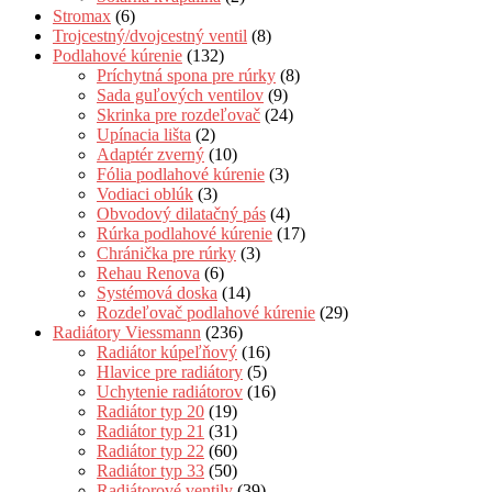
Stromax
(6)
Trojcestný/dvojcestný ventil
(8)
Podlahové kúrenie
(132)
Príchytná spona pre rúrky
(8)
Sada guľových ventilov
(9)
Skrinka pre rozdeľovač
(24)
Upínacia lišta
(2)
Adaptér zverný
(10)
Fólia podlahové kúrenie
(3)
Vodiaci oblúk
(3)
Obvodový dilatačný pás
(4)
Rúrka podlahové kúrenie
(17)
Chránička pre rúrky
(3)
Rehau Renova
(6)
Systémová doska
(14)
Rozdeľovač podlahové kúrenie
(29)
Radiátory Viessmann
(236)
Radiátor kúpeľňový
(16)
Hlavice pre radiátory
(5)
Uchytenie radiátorov
(16)
Radiátor typ 20
(19)
Radiátor typ 21
(31)
Radiátor typ 22
(60)
Radiátor typ 33
(50)
Radiátorové ventily
(39)