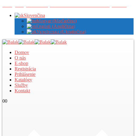
Zaregistrujte sa u nás pre zobrazenie veľkoobchodných cien
Slovenčina
Magyar
(
Maďarčina
)
English
(
Angličtina
)
Українська
(
Ukrajinčina
)
Domov
O nás
E-shop
Registrácia
Prihlásenie
Katalógy
Služby
Kontakt
0
0