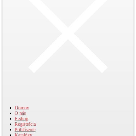
Domov
O nás
E-shop
Registrácia
Prihlásenie
Katalógy