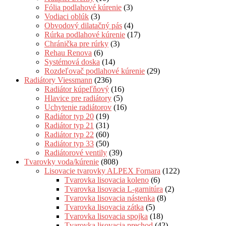
Fólia podlahové kúrenie
(3)
Vodiaci oblúk
(3)
Obvodový dilatačný pás
(4)
Rúrka podlahové kúrenie
(17)
Chránička pre rúrky
(3)
Rehau Renova
(6)
Systémová doska
(14)
Rozdeľovač podlahové kúrenie
(29)
Radiátory Viessmann
(236)
Radiátor kúpeľňový
(16)
Hlavice pre radiátory
(5)
Uchytenie radiátorov
(16)
Radiátor typ 20
(19)
Radiátor typ 21
(31)
Radiátor typ 22
(60)
Radiátor typ 33
(50)
Radiátorové ventily
(39)
Tvarovky voda/kúrenie
(808)
Lisovacie tvarovky ALPEX Fornara
(122)
Tvarovka lisovacia koleno
(6)
Tvarovka lisovacia L-garnitúra
(2)
Tvarovka lisovacia nástenka
(8)
Tvarovka lisovacia zátka
(5)
Tvarovka lisovacia spojka
(18)
Tvarovka lisovacia prechod
(42)