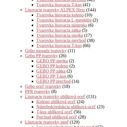
Tvarovka lisovacia T-kus
(41)
Lisovacie tvarovky ALPEX Herz
(144)
Tvarovka lisovacia koleno
(10)
Tvarovka lisovacia L-garnitúra
(2)
Tvarovka lisovacia nástenka
(6)
Tvarovka lisovacia zátka
(5)
Tvarovka lisovacia spojka
(17)
Tvarovka lisovacia prechod
(38)
Tvarovka lisovacia T-kus
(66)
Gebo mosadz tvarovky
(11)
Gebo PP tvarovky
(26)
GEBO PP spojka
(2)
GEBO PP koleno
(2)
GEBO PP zátka
(2)
GEBO PP T-kus
(6)
GEBO PP prechod
(14)
Gebo oceľ tvarovky
(18)
PPR tvarovky
(8)
Lisovacie tvarovky uhlíková oceľ
(131)
Koleno uhlíková oceľ
(24)
Nátrubok/redukcia uhlíková oceľ
(23)
T-kus uhlíková oceľ
(56)
Prechod uhlíková oceľ
(28)
Lisovacie tvarovky meď
(129)