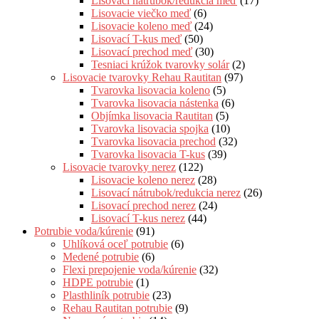
Lisovací nátrubok/redukcia meď
(17)
Lisovacie viečko meď
(6)
Lisovacie koleno meď
(24)
Lisovací T-kus meď
(50)
Lisovací prechod meď
(30)
Tesniaci krúžok tvarovky solár
(2)
Lisovacie tvarovky Rehau Rautitan
(97)
Tvarovka lisovacia koleno
(5)
Tvarovka lisovacia nástenka
(6)
Objímka lisovacia Rautitan
(5)
Tvarovka lisovacia spojka
(10)
Tvarovka lisovacia prechod
(32)
Tvarovka lisovacia T-kus
(39)
Lisovacie tvarovky nerez
(122)
Lisovacie koleno nerez
(28)
Lisovací nátrubok/redukcia nerez
(26)
Lisovací prechod nerez
(24)
Lisovací T-kus nerez
(44)
Potrubie voda/kúrenie
(91)
Uhlíková oceľ potrubie
(6)
Medené potrubie
(6)
Flexi prepojenie voda/kúrenie
(32)
HDPE potrubie
(1)
Plasthliník potrubie
(23)
Rehau Rautitan potrubie
(9)