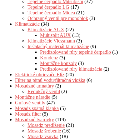
Tepelné čerpadlo Mitsubishi
(37)
Tepelné čerpadlo LG
(17)
Tepelné čerpadlo Midea
(21)
Ochranný ventil pre monoblok
(3)
Klimatizácie
(34)
Klimatizácie AUX
(22)
Multisplit AUX
(13)
Klimatizácie Viessmann
(3)
Inštalačný materiál klimatizácie
(9)
Predizolované rúry tepelné čerpadlo
(1)
Kondenz
(3)
Montážne konzoly
(3)
Predizolované rúry klimatizácia
(2)
Elektrické ohrievače Elíz
(20)
Filter na pitnú vodu/filtračná vložka
(6)
Mosadzné armatúry
(2)
Redukčný ventil
(2)
Montážne náradie
(5)
Guľové ventily
(47)
Mosadz spätná klapka
(5)
Mosadz filter
(5)
Mosadzné tvarovky
(119)
Mosadz predĺženie
(21)
Mosadz šróbenie
(16)
Mosadz vsuvka
(18)