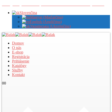
Zaregistrujte sa u nás pre zobrazenie veľkoobchodných cien
Slovenčina
Magyar
(
Maďarčina
)
English
(
Angličtina
)
Українська
(
Ukrajinčina
)
Domov
O nás
E-shop
Registrácia
Prihlásenie
Katalógy
Služby
Kontakt
0
0