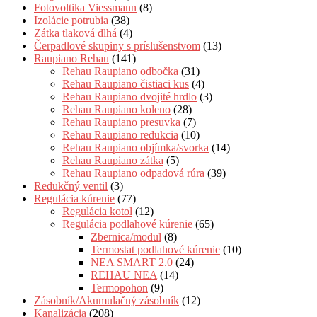
Fotovoltika Viessmann
(8)
Izolácie potrubia
(38)
Zátka tlaková dlhá
(4)
Čerpadlové skupiny s príslušenstvom
(13)
Raupiano Rehau
(141)
Rehau Raupiano odbočka
(31)
Rehau Raupiano čistiaci kus
(4)
Rehau Raupiano dvojité hrdlo
(3)
Rehau Raupiano koleno
(28)
Rehau Raupiano presuvka
(7)
Rehau Raupiano redukcia
(10)
Rehau Raupiano objímka/svorka
(14)
Rehau Raupiano zátka
(5)
Rehau Raupiano odpadová rúra
(39)
Redukčný ventil
(3)
Regulácia kúrenie
(77)
Regulácia kotol
(12)
Regulácia podlahové kúrenie
(65)
Zbernica/modul
(8)
Termostat podlahové kúrenie
(10)
NEA SMART 2.0
(24)
REHAU NEA
(14)
Termopohon
(9)
Zásobník/Akumulačný zásobník
(12)
Kanalizácia
(208)