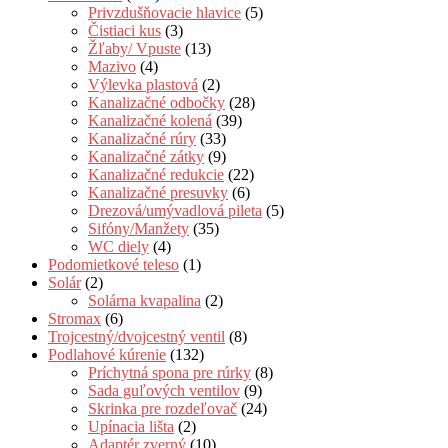
Privzdušňovacie hlavice
(5)
Čistiaci kus
(3)
Žľaby/ Vpuste
(13)
Mazivo
(4)
Výlevka plastová
(2)
Kanalizačné odbočky
(28)
Kanalizačné kolená
(39)
Kanalizačné rúry
(33)
Kanalizačné zátky
(9)
Kanalizačné redukcie
(22)
Kanalizačné presuvky
(6)
Drezová/umývadlová pileta
(5)
Sifóny/Manžety
(35)
WC diely
(4)
Podomietkové teleso
(1)
Solár
(2)
Solárna kvapalina
(2)
Stromax
(6)
Trojcestný/dvojcestný ventil
(8)
Podlahové kúrenie
(132)
Príchytná spona pre rúrky
(8)
Sada guľových ventilov
(9)
Skrinka pre rozdeľovač
(24)
Upínacia lišta
(2)
Adaptér zverný
(10)