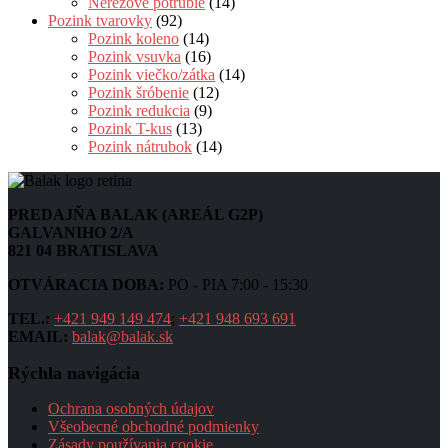
Nerezové potrubie
(14)
Pozink tvarovky
(92)
Pozink koleno
(14)
Pozink vsuvka
(16)
Pozink viečko/zátka
(14)
Pozink šróbenie
(12)
Pozink redukcia
(9)
Pozink T-kus
(13)
Pozink nátrubok
(14)
PREDAJŇA BALAK (AREÁL G2P)
GALVANIHO 2/A
821 04 BRATISLAVA
OTVÁRACIA DOBA:
PO - PIA 7:00 - 15:30
TEL.:
+421 949 149 474
;
+421 948 693 691
EMAIL:
balak@balak.sk
Rýchla navigácia
Ochrana osobných údajov
Všeobecné obchodné podmienky
Zásady používania cookie