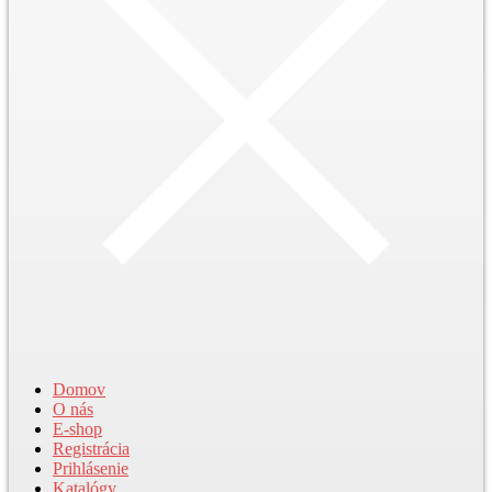
Domov
O nás
E-shop
Registrácia
Prihlásenie
Katalógy