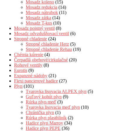
Mosadz koleno
(15)
Mosadz redukcia
(14)
Mosadz nátrubok
(11)
Mosadz zátka
(14)
Mosadz T-kus
(10)
Mosadz poistný ventil
(8)
Mosadz odvzdušňovací ventil
(6)
Stropné chladenie
(24)
Stropné chladenie Herz
(5)
Stropné chladenie Rehau
(19)
Chémia kúrenie
(4)
Čerpadlá obehové/cirkulačné
(20)
Rohové ventily
(8)
Eurotis
(9)
Expanzné nádoby
(21)
Flexi pancierové hadice
(27)
Plyn
(101)
Tvarovka lisovacia ALPEX plyn
(5)
Guľový kohút plyn
(9)
Rúrka plyn meď
(3)
Tvarovka lisovacia meď plyn
(10)
Chránička plyn
(1)
Rúrka plyn plasthliník
(2)
Hadice plyn Marroy
(34)
Hadice plyn PEPE
(36)