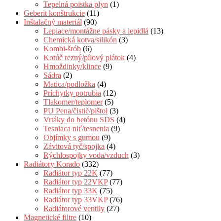
Tepelná poistka plyn
(1)
Geberit konštrukcie
(11)
Inštalačný materiál
(90)
Lepiace/montážne pásky a lepidlá
(13)
Chemická kotva/silikón
(3)
Kombi-šrób
(6)
Kotúč rezný/pílový plátok
(4)
Hmoždinky/klince
(9)
Sádra
(2)
Matica/podložka
(4)
Príchytky potrubia
(12)
Tlakomer/teplomer
(5)
PU Pena/čistič/pištol
(3)
Vrtáky do betónu SDS
(4)
Tesniaca niť/tesnenia
(9)
Objímky s gumou
(9)
Závitová tyč/spojka
(4)
Rýchlospojky voda/vzduch
(3)
Radiátory Korado
(332)
Radiátor typ 22K
(77)
Radiátor typ 22VKP
(77)
Radiátor typ 33K
(75)
Radiátor typ 33VKP
(76)
Radiátorové ventily
(27)
Magnetické filtre
(10)