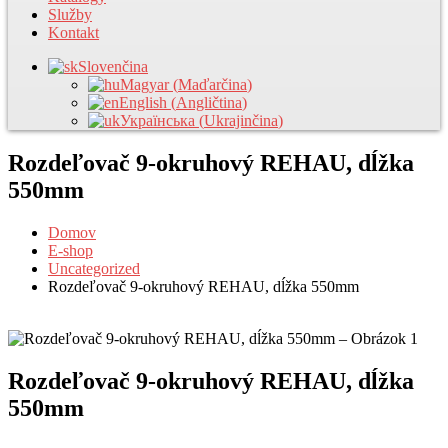
Služby
Kontakt
Slovenčina
Magyar
(
Maďarčina
)
English
(
Angličtina
)
Українська
(
Ukrajinčina
)
Rozdeľovač 9-okruhový REHAU, dĺžka
550mm
Domov
E-shop
Uncategorized
Rozdeľovač 9-okruhový REHAU, dĺžka 550mm
Rozdeľovač 9-okruhový REHAU, dĺžka
550mm