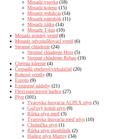
Mosadz vsuvka
(18)
Mosadz koleno
(15)
Mosadz redukcia
(14)
Mosadz nátrubok
(11)
Mosadz zátka
(14)
Mosadz T-kus
(10)
Mosadz poistný ventil
(8)
Mosadz odvzdušňovací ventil
(6)
Stropné chladenie
(24)
Stropné chladenie Herz
(5)
Stropné chladenie Rehau
(19)
Chémia kúrenie
(4)
Čerpadlá obehové/cirkulačné
(20)
Rohové ventily
(8)
Eurotis
(9)
Expanzné nádoby
(21)
Flexi pancierové hadice
(27)
Plyn
(101)
Tvarovka lisovacia ALPEX plyn
(5)
Guľový kohút plyn
(9)
Rúrka plyn meď
(3)
Tvarovka lisovacia meď plyn
(10)
Chránička plyn
(1)
Rúrka plyn plasthliník
(2)
Hadice plyn Marroy
(34)