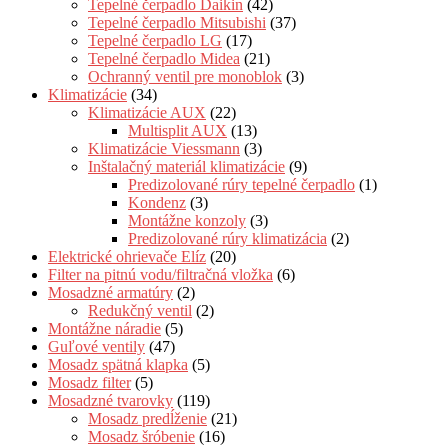
Tepelné čerpadlo Daikin
(42)
Tepelné čerpadlo Mitsubishi
(37)
Tepelné čerpadlo LG
(17)
Tepelné čerpadlo Midea
(21)
Ochranný ventil pre monoblok
(3)
Klimatizácie
(34)
Klimatizácie AUX
(22)
Multisplit AUX
(13)
Klimatizácie Viessmann
(3)
Inštalačný materiál klimatizácie
(9)
Predizolované rúry tepelné čerpadlo
(1)
Kondenz
(3)
Montážne konzoly
(3)
Predizolované rúry klimatizácia
(2)
Elektrické ohrievače Elíz
(20)
Filter na pitnú vodu/filtračná vložka
(6)
Mosadzné armatúry
(2)
Redukčný ventil
(2)
Montážne náradie
(5)
Guľové ventily
(47)
Mosadz spätná klapka
(5)
Mosadz filter
(5)
Mosadzné tvarovky
(119)
Mosadz predĺženie
(21)
Mosadz šróbenie
(16)