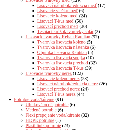
Lisovacie tvarovky meď
(129)
Lisovací nátrubok/redukcia meď
(17)
Lisovacie viečko meď
(6)
Lisovacie koleno meď
(24)
Lisovací T-kus meď
(50)
Lisovací prechod meď
(30)
Tesniaci krúžok tvarovky solár
(2)
Lisovacie tvarovky Rehau Rautitan
(97)
Tvarovka lisovacia koleno
(5)
Tvarovka lisovacia nástenka
(6)
Objímka lisovacia Rautitan
(5)
Tvarovka lisovacia spojka
(10)
Tvarovka lisovacia prechod
(32)
Tvarovka lisovacia T-kus
(39)
Lisovacie tvarovky nerez
(122)
Lisovacie koleno nerez
(28)
Lisovací nátrubok/redukcia nerez
(26)
Lisovací prechod nerez
(24)
Lisovací T-kus nerez
(44)
Potrubie voda/kúrenie
(91)
Uhlíková oceľ potrubie
(6)
Medené potrubie
(6)
Flexi prepojenie voda/kúrenie
(32)
HDPE potrubie
(1)
Plasthliník potrubie
(23)