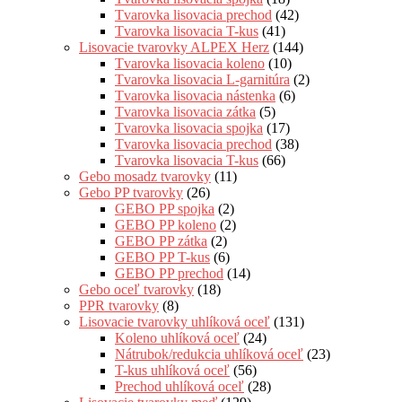
Tvarovka lisovacia prechod
(42)
Tvarovka lisovacia T-kus
(41)
Lisovacie tvarovky ALPEX Herz
(144)
Tvarovka lisovacia koleno
(10)
Tvarovka lisovacia L-garnitúra
(2)
Tvarovka lisovacia nástenka
(6)
Tvarovka lisovacia zátka
(5)
Tvarovka lisovacia spojka
(17)
Tvarovka lisovacia prechod
(38)
Tvarovka lisovacia T-kus
(66)
Gebo mosadz tvarovky
(11)
Gebo PP tvarovky
(26)
GEBO PP spojka
(2)
GEBO PP koleno
(2)
GEBO PP zátka
(2)
GEBO PP T-kus
(6)
GEBO PP prechod
(14)
Gebo oceľ tvarovky
(18)
PPR tvarovky
(8)
Lisovacie tvarovky uhlíková oceľ
(131)
Koleno uhlíková oceľ
(24)
Nátrubok/redukcia uhlíková oceľ
(23)
T-kus uhlíková oceľ
(56)
Prechod uhlíková oceľ
(28)