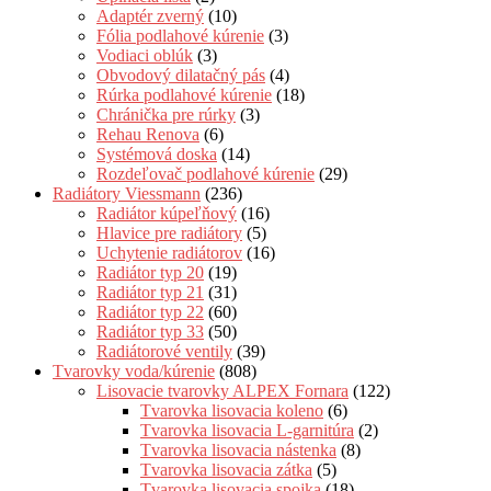
Adaptér zverný
(10)
Fólia podlahové kúrenie
(3)
Vodiaci oblúk
(3)
Obvodový dilatačný pás
(4)
Rúrka podlahové kúrenie
(18)
Chránička pre rúrky
(3)
Rehau Renova
(6)
Systémová doska
(14)
Rozdeľovač podlahové kúrenie
(29)
Radiátory Viessmann
(236)
Radiátor kúpeľňový
(16)
Hlavice pre radiátory
(5)
Uchytenie radiátorov
(16)
Radiátor typ 20
(19)
Radiátor typ 21
(31)
Radiátor typ 22
(60)
Radiátor typ 33
(50)
Radiátorové ventily
(39)
Tvarovky voda/kúrenie
(808)
Lisovacie tvarovky ALPEX Fornara
(122)
Tvarovka lisovacia koleno
(6)
Tvarovka lisovacia L-garnitúra
(2)
Tvarovka lisovacia nástenka
(8)
Tvarovka lisovacia zátka
(5)
Tvarovka lisovacia spojka
(18)