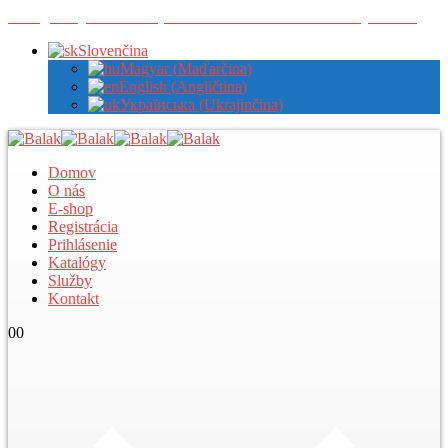
Zaregistrujte sa u nás pre zobrazenie veľkoobchodných cien
Slovenčina
Magyar
(
Maďarčina
)
English
(
Angličtina
)
Українська
(
Ukrajinčina
)
Domov
O nás
E-shop
Registrácia
Prihlásenie
Katalógy
Služby
Kontakt
0
0