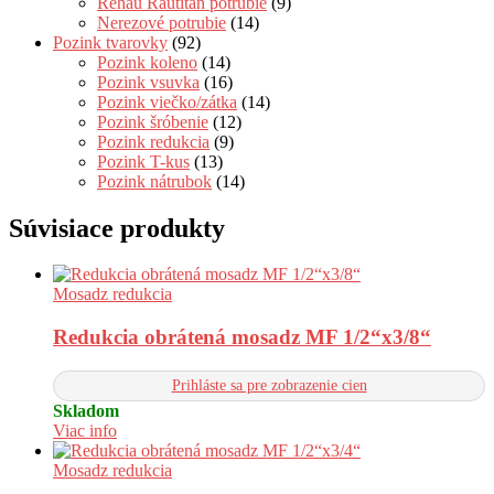
Rehau Rautitan potrubie
(9)
Nerezové potrubie
(14)
Pozink tvarovky
(92)
Pozink koleno
(14)
Pozink vsuvka
(16)
Pozink viečko/zátka
(14)
Pozink šróbenie
(12)
Pozink redukcia
(9)
Pozink T-kus
(13)
Pozink nátrubok
(14)
Súvisiace produkty
Mosadz redukcia
Redukcia obrátená mosadz MF 1/2“x3/8“
Prihláste sa pre zobrazenie cien
Skladom
Viac info
Mosadz redukcia