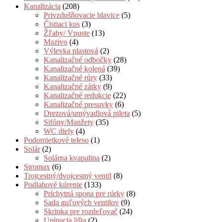
Kanalizácia
(208)
Privzdušňovacie hlavice
(5)
Čistiaci kus
(3)
Žľaby/ Vpuste
(13)
Mazivo
(4)
Výlevka plastová
(2)
Kanalizačné odbočky
(28)
Kanalizačné kolená
(39)
Kanalizačné rúry
(33)
Kanalizačné zátky
(9)
Kanalizačné redukcie
(22)
Kanalizačné presuvky
(6)
Drezová/umývadlová pileta
(5)
Sifóny/Manžety
(35)
WC diely
(4)
Podomietkové teleso
(1)
Solár
(2)
Solárna kvapalina
(2)
Stromax
(6)
Trojcestný/dvojcestný ventil
(8)
Podlahové kúrenie
(133)
Príchytná spona pre rúrky
(8)
Sada guľových ventilov
(9)
Skrinka pre rozdeľovač
(24)
Upínacia lišta
(2)