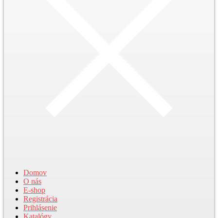
Domov
O nás
E-shop
Registrácia
Prihlásenie
Katalógy