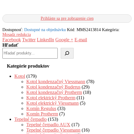
Prihláste sa pre zobrazenie cien
Dostupnosť:
Dostupné na objednávku
Kód:
MMS2413814
Kategória:
Mosadz redukcia
Facebook
Twitter
LinkedIn
Google +
E-mail
Hľadať
Kategórie produktov
Kotol
(179)
Kotol kondenzačný Viessmann
(78)
Kotol kondenzačný Buderus
(29)
Kotol kondenzačný Protherm
(18)
Kotol elektrický Protherm
(11)
Kotol elektrický Viessmann
(5)
Komín Regulus
(33)
Komín Protherm
(7)
Tepelné čerpadlo
(153)
Tepelné čerpadlo AUX
(17)
Tepelné čerpadlo Viessmann
(16)