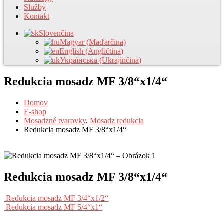
Služby
Kontakt
Slovenčina
Magyar
(
Maďarčina
)
English
(
Angličtina
)
Українська
(
Ukrajinčina
)
Redukcia mosadz MF 3/8“x1/4“
Domov
E-shop
Mosadzné tvarovky
,
Mosadz redukcia
Redukcia mosadz MF 3/8“x1/4“
Redukcia mosadz MF 3/8“x1/4“
Redukcia mosadz MF 3/4“x1/2“
Redukcia mosadz MF 5/4“x1“