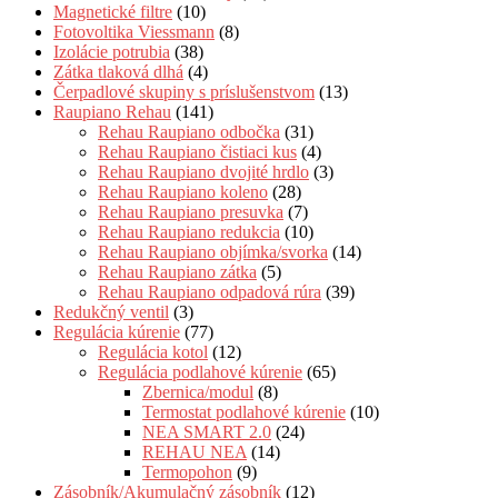
Magnetické filtre
(10)
Fotovoltika Viessmann
(8)
Izolácie potrubia
(38)
Zátka tlaková dlhá
(4)
Čerpadlové skupiny s príslušenstvom
(13)
Raupiano Rehau
(141)
Rehau Raupiano odbočka
(31)
Rehau Raupiano čistiaci kus
(4)
Rehau Raupiano dvojité hrdlo
(3)
Rehau Raupiano koleno
(28)
Rehau Raupiano presuvka
(7)
Rehau Raupiano redukcia
(10)
Rehau Raupiano objímka/svorka
(14)
Rehau Raupiano zátka
(5)
Rehau Raupiano odpadová rúra
(39)
Redukčný ventil
(3)
Regulácia kúrenie
(77)
Regulácia kotol
(12)
Regulácia podlahové kúrenie
(65)
Zbernica/modul
(8)
Termostat podlahové kúrenie
(10)
NEA SMART 2.0
(24)
REHAU NEA
(14)
Termopohon
(9)
Zásobník/Akumulačný zásobník
(12)