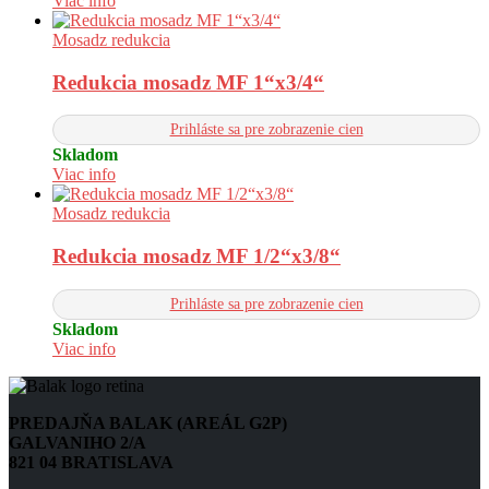
Viac info
Mosadz redukcia
Redukcia mosadz MF 1“x3/4“
Prihláste sa pre zobrazenie cien
Skladom
Viac info
Mosadz redukcia
Redukcia mosadz MF 1/2“x3/8“
Prihláste sa pre zobrazenie cien
Skladom
Viac info
PREDAJŇA BALAK (AREÁL G2P)
GALVANIHO 2/A
821 04 BRATISLAVA