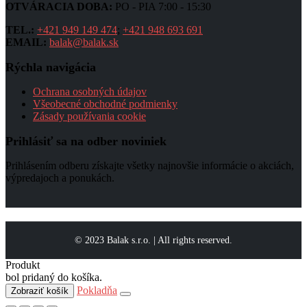
OTVÁRACIA DOBA:
PO - PIA 7:00 - 15:30
TEL.:
+421 949 149 474
;
+421 948 693 691
EMAIL:
balak@balak.sk
Rýchla navigácia
Ochrana osobných údajov
Všeobecné obchodné podmienky
Zásady používania cookie
Prihlásiť sa na odber noviniek
Prihlásením odberu získajte všetky najnovšie informácie o akciách,
výpredajoch a ponukách.
© 2023 Balak s.r.o. | All rights reserved.
Produkt
bol pridaný do košíka.
Pokladňa
Zobraziť košík