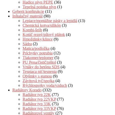
Hadice plyn PEPE
(36)
Tepelná poistka plyn
(1)
Geberit konštrukcie
(11)
Inštalačný materiál
(90)
Lepiace/montážne pásky a lepidlá
(13)
Chemická kotva/silikón
(3)
Kombi-šrób
(6)
Kotúč rezný/pílový plátok
(4)
Hmoždinky/klince
(9)
Sádra
(2)
Matica/podložka
(4)
Príchytky potrubia
(12)
Tlakomer/teplomer
(5)
PU Pena/čistič/pištol
(3)
Vrtáky do betónu SDS
(4)
Tesniaca niť/tesnenia
(9)
Objímky s gumou
(9)
Závitová tyč/spojka
(4)
Rýchlospojky voda/vzduch
(3)
Radiátory Korado
(332)
Radiátor typ 22K
(77)
Radiátor typ 22VKP
(77)
Radiátor typ 33K
(75)
Radiátor typ 33VKP
(76)
Radiátorové ventily
(27)