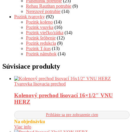
Plasthliník potrubie
(23)
Rehau Rautitan potrubie
(9)
Nerezové potrubie
(14)
Pozink tvarovky
(92)
Pozink koleno
(14)
Pozink vsuvka
(16)
Pozink viečko/zátka
(14)
Pozink šróbenie
(12)
Pozink redukcia
(9)
Pozink T-kus
(13)
Pozink nátrubok
(14)
Súvisiace produkty
Tvarovka lisovacia prechod
Kolenový prechod lisovací 16×1/2″ VNU
HERZ
Prihláste sa pre zobrazenie cien
Na objednávku
Viac info