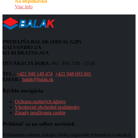
Na objednávku
Viac info
PREDAJŇA BALAK (AREÁL G2P)
GALVANIHO 2/A
821 04 BRATISLAVA
OTVÁRACIA DOBA:
PO - PIA 7:00 - 15:30
TEL.:
+421 949 149 474
;
+421 948 693 691
EMAIL:
balak@balak.sk
Rýchla navigácia
Ochrana osobných údajov
Všeobecné obchodné podmienky
Zásady používania cookie
Prihlásiť sa na odber noviniek
Prihlásením odberu získajte všetky najnovšie informácie o akciách,