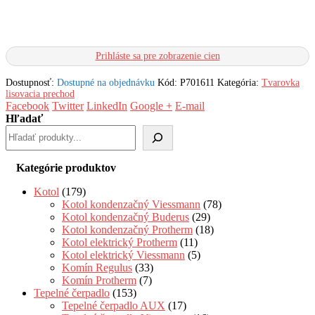
Prihláste sa pre zobrazenie cien
Dostupnosť:
Dostupné na objednávku
Kód:
P701611
Kategória:
Tvarovka
lisovacia prechod
Facebook
Twitter
LinkedIn
Google +
E-mail
Hľadať
Kategórie produktov
Kotol
(179)
Kotol kondenzačný Viessmann
(78)
Kotol kondenzačný Buderus
(29)
Kotol kondenzačný Protherm
(18)
Kotol elektrický Protherm
(11)
Kotol elektrický Viessmann
(5)
Komín Regulus
(33)
Komín Protherm
(7)
Tepelné čerpadlo
(153)
Tepelné čerpadlo AUX
(17)