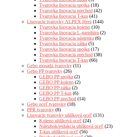
Tvarovka lisovacia spojka
(18)
Tvarovka lisovacia prechod
(42)
Tvarovka lisovacia T-kus
(41)
Lisovacie tvarovky ALPEX Herz
(144)
Tvarovka lisovacia koleno
(10)
Tvarovka lisovacia L-garnitúra
(2)
Tvarovka lisovacia nástenka
(6)
Tvarovka lisovacia zátka
(5)
Tvarovka lisovacia spojka
(17)
Tvarovka lisovacia prechod
(38)
Tvarovka lisovacia T-kus
(66)
Gebo mosadz tvarovky
(11)
Gebo PP tvarovky
(26)
GEBO PP spojka
(2)
GEBO PP koleno
(2)
GEBO PP zátka
(2)
GEBO PP T-kus
(6)
GEBO PP prechod
(14)
Gebo oceľ tvarovky
(18)
PPR tvarovky
(8)
Lisovacie tvarovky uhlíková oceľ
(131)
Koleno uhlíková oceľ
(24)
Nátrubok/redukcia uhlíková oceľ
(23)
T-kus uhlíková oceľ
(56)