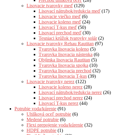
Prechod uhlíková oceľ
(28)
Lisovacie tvarovky meď
(129)
Lisovací nátrubok/redukcia meď
(17)
Lisovacie viečko meď
(6)
Lisovacie koleno meď
(24)
Lisovací T-kus meď
(50)
Lisovací prechod meď
(30)
Tesniaci krúžok tvarovky solár
(2)
Lisovacie tvarovky Rehau Rautitan
(97)
Tvarovka lisovacia koleno
(5)
Tvarovka lisovacia nástenka
(6)
Objímka lisovacia Rautitan
(5)
Tvarovka lisovacia spojka
(10)
Tvarovka lisovacia prechod
(32)
Tvarovka lisovacia T-kus
(39)
Lisovacie tvarovky nerez
(122)
Lisovacie koleno nerez
(28)
Lisovací nátrubok/redukcia nerez
(26)
Lisovací prechod nerez
(24)
Lisovací T-kus nerez
(44)
Potrubie voda/kúrenie
(91)
Uhlíková oceľ potrubie
(6)
Medené potrubie
(6)
Flexi prepojenie voda/kúrenie
(32)
HDPE potrubie
(1)