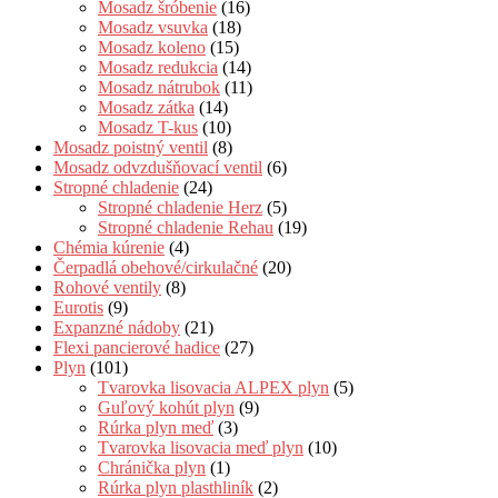
Mosadz šróbenie
(16)
Mosadz vsuvka
(18)
Mosadz koleno
(15)
Mosadz redukcia
(14)
Mosadz nátrubok
(11)
Mosadz zátka
(14)
Mosadz T-kus
(10)
Mosadz poistný ventil
(8)
Mosadz odvzdušňovací ventil
(6)
Stropné chladenie
(24)
Stropné chladenie Herz
(5)
Stropné chladenie Rehau
(19)
Chémia kúrenie
(4)
Čerpadlá obehové/cirkulačné
(20)
Rohové ventily
(8)
Eurotis
(9)
Expanzné nádoby
(21)
Flexi pancierové hadice
(27)
Plyn
(101)
Tvarovka lisovacia ALPEX plyn
(5)
Guľový kohút plyn
(9)
Rúrka plyn meď
(3)
Tvarovka lisovacia meď plyn
(10)
Chránička plyn
(1)
Rúrka plyn plasthliník
(2)