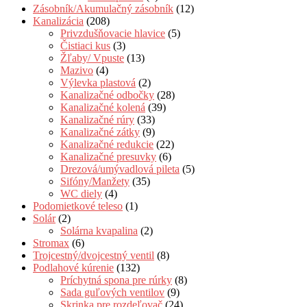
Zásobník/Akumulačný zásobník
(12)
Kanalizácia
(208)
Privzdušňovacie hlavice
(5)
Čistiaci kus
(3)
Žľaby/ Vpuste
(13)
Mazivo
(4)
Výlevka plastová
(2)
Kanalizačné odbočky
(28)
Kanalizačné kolená
(39)
Kanalizačné rúry
(33)
Kanalizačné zátky
(9)
Kanalizačné redukcie
(22)
Kanalizačné presuvky
(6)
Drezová/umývadlová pileta
(5)
Sifóny/Manžety
(35)
WC diely
(4)
Podomietkové teleso
(1)
Solár
(2)
Solárna kvapalina
(2)
Stromax
(6)
Trojcestný/dvojcestný ventil
(8)
Podlahové kúrenie
(132)
Príchytná spona pre rúrky
(8)
Sada guľových ventilov
(9)
Skrinka pre rozdeľovač
(24)