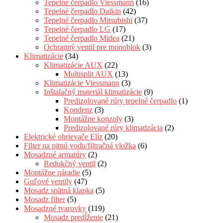
Tepelné čerpadlo Viessmann
(16)
Tepelné čerpadlo Daikin
(42)
Tepelné čerpadlo Mitsubishi
(37)
Tepelné čerpadlo LG
(17)
Tepelné čerpadlo Midea
(21)
Ochranný ventil pre monoblok
(3)
Klimatizácie
(34)
Klimatizácie AUX
(22)
Multisplit AUX
(13)
Klimatizácie Viessmann
(3)
Inštalačný materiál klimatizácie
(9)
Predizolované rúry tepelné čerpadlo
(1)
Kondenz
(3)
Montážne konzoly
(3)
Predizolované rúry klimatizácia
(2)
Elektrické ohrievače Elíz
(20)
Filter na pitnú vodu/filtračná vložka
(6)
Mosadzné armatúry
(2)
Redukčný ventil
(2)
Montážne náradie
(5)
Guľové ventily
(47)
Mosadz spätná klapka
(5)
Mosadz filter
(5)
Mosadzné tvarovky
(119)
Mosadz predĺženie
(21)