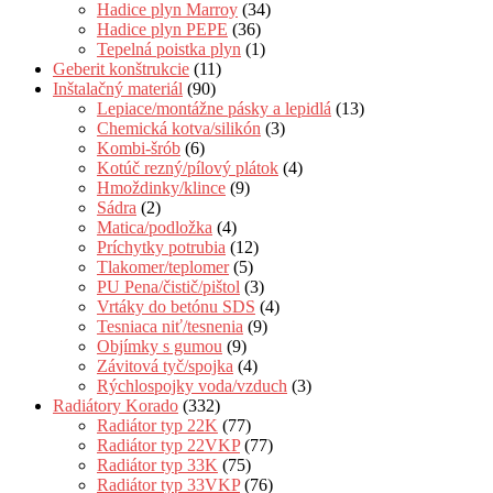
Hadice plyn Marroy
(34)
Hadice plyn PEPE
(36)
Tepelná poistka plyn
(1)
Geberit konštrukcie
(11)
Inštalačný materiál
(90)
Lepiace/montážne pásky a lepidlá
(13)
Chemická kotva/silikón
(3)
Kombi-šrób
(6)
Kotúč rezný/pílový plátok
(4)
Hmoždinky/klince
(9)
Sádra
(2)
Matica/podložka
(4)
Príchytky potrubia
(12)
Tlakomer/teplomer
(5)
PU Pena/čistič/pištol
(3)
Vrtáky do betónu SDS
(4)
Tesniaca niť/tesnenia
(9)
Objímky s gumou
(9)
Závitová tyč/spojka
(4)
Rýchlospojky voda/vzduch
(3)
Radiátory Korado
(332)
Radiátor typ 22K
(77)
Radiátor typ 22VKP
(77)
Radiátor typ 33K
(75)
Radiátor typ 33VKP
(76)