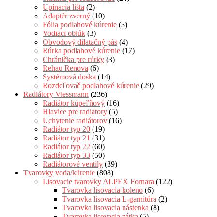
Upínacia lišta
(2)
Adaptér zverný
(10)
Fólia podlahové kúrenie
(3)
Vodiaci oblúk
(3)
Obvodový dilatačný pás
(4)
Rúrka podlahové kúrenie
(17)
Chránička pre rúrky
(3)
Rehau Renova
(6)
Systémová doska
(14)
Rozdeľovač podlahové kúrenie
(29)
Radiátory Viessmann
(236)
Radiátor kúpeľňový
(16)
Hlavice pre radiátory
(5)
Uchytenie radiátorov
(16)
Radiátor typ 20
(19)
Radiátor typ 21
(31)
Radiátor typ 22
(60)
Radiátor typ 33
(50)
Radiátorové ventily
(39)
Tvarovky voda/kúrenie
(808)
Lisovacie tvarovky ALPEX Fornara
(122)
Tvarovka lisovacia koleno
(6)
Tvarovka lisovacia L-garnitúra
(2)
Tvarovka lisovacia nástenka
(8)
Tvarovka lisovacia zátka
(5)