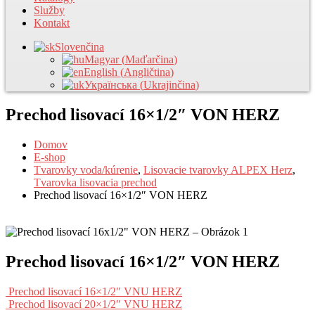
Služby
Kontakt
Slovenčina
Magyar
(
Maďarčina
)
English
(
Angličtina
)
Українська
(
Ukrajinčina
)
Prechod lisovací 16×1/2″ VON HERZ
Domov
E-shop
Tvarovky voda/kúrenie
,
Lisovacie tvarovky ALPEX Herz
,
Tvarovka lisovacia prechod
Prechod lisovací 16×1/2″ VON HERZ
Prechod lisovací 16×1/2″ VON HERZ
Prechod lisovací 16×1/2″ VNU HERZ
Prechod lisovací 20×1/2″ VNU HERZ