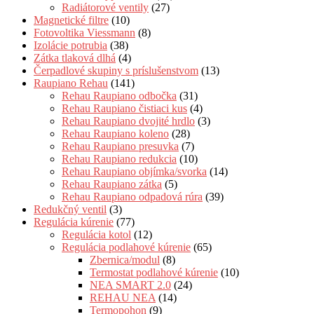
Radiátorové ventily
(27)
Magnetické filtre
(10)
Fotovoltika Viessmann
(8)
Izolácie potrubia
(38)
Zátka tlaková dlhá
(4)
Čerpadlové skupiny s príslušenstvom
(13)
Raupiano Rehau
(141)
Rehau Raupiano odbočka
(31)
Rehau Raupiano čistiaci kus
(4)
Rehau Raupiano dvojité hrdlo
(3)
Rehau Raupiano koleno
(28)
Rehau Raupiano presuvka
(7)
Rehau Raupiano redukcia
(10)
Rehau Raupiano objímka/svorka
(14)
Rehau Raupiano zátka
(5)
Rehau Raupiano odpadová rúra
(39)
Redukčný ventil
(3)
Regulácia kúrenie
(77)
Regulácia kotol
(12)
Regulácia podlahové kúrenie
(65)
Zbernica/modul
(8)
Termostat podlahové kúrenie
(10)
NEA SMART 2.0
(24)
REHAU NEA
(14)
Termopohon
(9)