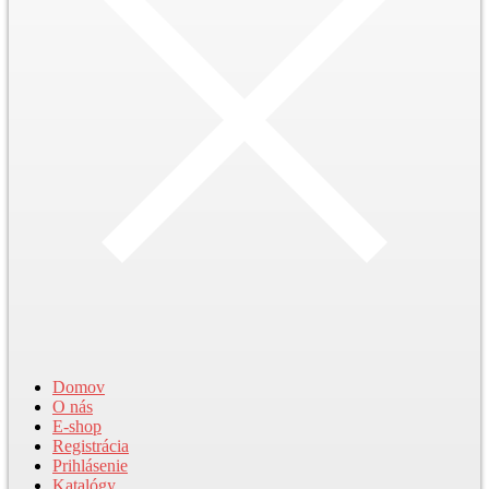
Domov
O nás
E-shop
Registrácia
Prihlásenie
Katalógy