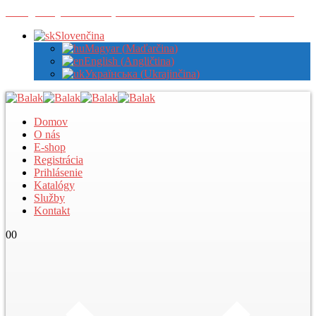
Zaregistrujte sa u nás pre zobrazenie veľkoobchodných cien
Slovenčina
Magyar
(
Maďarčina
)
English
(
Angličtina
)
Українська
(
Ukrajinčina
)
Domov
O nás
E-shop
Registrácia
Prihlásenie
Katalógy
Služby
Kontakt
0
0