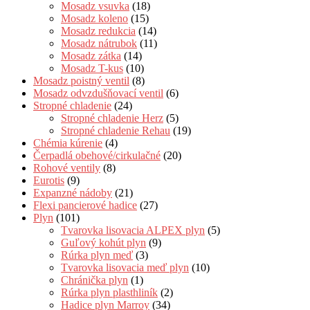
Mosadz vsuvka
(18)
Mosadz koleno
(15)
Mosadz redukcia
(14)
Mosadz nátrubok
(11)
Mosadz zátka
(14)
Mosadz T-kus
(10)
Mosadz poistný ventil
(8)
Mosadz odvzdušňovací ventil
(6)
Stropné chladenie
(24)
Stropné chladenie Herz
(5)
Stropné chladenie Rehau
(19)
Chémia kúrenie
(4)
Čerpadlá obehové/cirkulačné
(20)
Rohové ventily
(8)
Eurotis
(9)
Expanzné nádoby
(21)
Flexi pancierové hadice
(27)
Plyn
(101)
Tvarovka lisovacia ALPEX plyn
(5)
Guľový kohút plyn
(9)
Rúrka plyn meď
(3)
Tvarovka lisovacia meď plyn
(10)
Chránička plyn
(1)
Rúrka plyn plasthliník
(2)
Hadice plyn Marroy
(34)