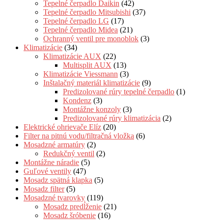
Tepelné čerpadlo Daikin
(42)
Tepelné čerpadlo Mitsubishi
(37)
Tepelné čerpadlo LG
(17)
Tepelné čerpadlo Midea
(21)
Ochranný ventil pre monoblok
(3)
Klimatizácie
(34)
Klimatizácie AUX
(22)
Multisplit AUX
(13)
Klimatizácie Viessmann
(3)
Inštalačný materiál klimatizácie
(9)
Predizolované rúry tepelné čerpadlo
(1)
Kondenz
(3)
Montážne konzoly
(3)
Predizolované rúry klimatizácia
(2)
Elektrické ohrievače Elíz
(20)
Filter na pitnú vodu/filtračná vložka
(6)
Mosadzné armatúry
(2)
Redukčný ventil
(2)
Montážne náradie
(5)
Guľové ventily
(47)
Mosadz spätná klapka
(5)
Mosadz filter
(5)
Mosadzné tvarovky
(119)
Mosadz predĺženie
(21)
Mosadz šróbenie
(16)