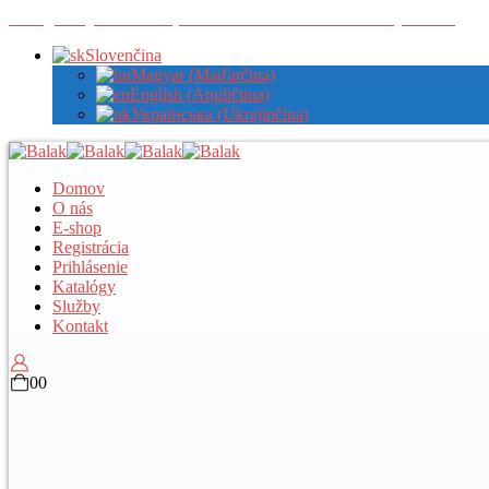
Zaregistrujte sa u nás pre zobrazenie veľkoobchodných cien
Slovenčina
Magyar
(
Maďarčina
)
English
(
Angličtina
)
Українська
(
Ukrajinčina
)
Domov
O nás
E-shop
Registrácia
Prihlásenie
Katalógy
Služby
Kontakt
0
0