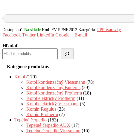
Dostupnosť:
Na sklade
Kód:
FV PPNK2012
Kategória:
PPR tvarovky
Facebook
Twitter
LinkedIn
Google +
E-mail
Hľadať
Kategórie produktov
Kotol
(179)
Kotol kondenzačný Viessmann
(78)
Kotol kondenzačný Buderus
(29)
Kotol kondenzačný Protherm
(18)
Kotol elektrický Protherm
(11)
Kotol elektrický Viessmann
(5)
Komín Regulus
(33)
Komín Protherm
(7)
Tepelné čerpadlo
(153)
Tepelné čerpadlo AUX
(17)
Tepelné čerpadlo Viessmann
(16)