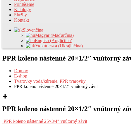
Prihlásenie
Katalógy
Služby
Kontakt
Slovenčina
Magyar
(
Maďarčina
)
English
(
Angličtina
)
Українська
(
Ukrajinčina
)
PPR koleno nástenné 20×1/2″ vnútorný záv
Domov
E-shop
Tvarovky voda/kúrenie
,
PPR tvarovky
PPR koleno nástenné 20×1/2″ vnútorný závit
PPR koleno nástenné 20×1/2″ vnútorný záv
PPR koleno nástenné 25×3/4″ vnútorný závit