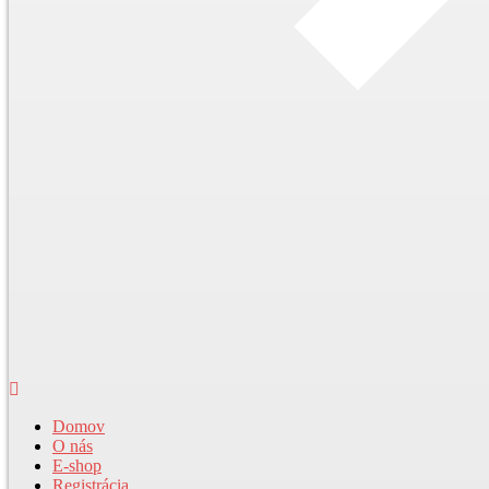
Domov
O nás
E-shop
Registrácia