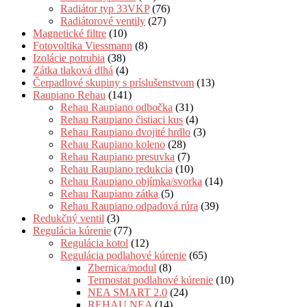
Radiátor typ 33VKP
(76)
Radiátorové ventily
(27)
Magnetické filtre
(10)
Fotovoltika Viessmann
(8)
Izolácie potrubia
(38)
Zátka tlaková dlhá
(4)
Čerpadlové skupiny s príslušenstvom
(13)
Raupiano Rehau
(141)
Rehau Raupiano odbočka
(31)
Rehau Raupiano čistiaci kus
(4)
Rehau Raupiano dvojité hrdlo
(3)
Rehau Raupiano koleno
(28)
Rehau Raupiano presuvka
(7)
Rehau Raupiano redukcia
(10)
Rehau Raupiano objímka/svorka
(14)
Rehau Raupiano zátka
(5)
Rehau Raupiano odpadová rúra
(39)
Redukčný ventil
(3)
Regulácia kúrenie
(77)
Regulácia kotol
(12)
Regulácia podlahové kúrenie
(65)
Zbernica/modul
(8)
Termostat podlahové kúrenie
(10)
NEA SMART 2.0
(24)
REHAU NEA
(14)