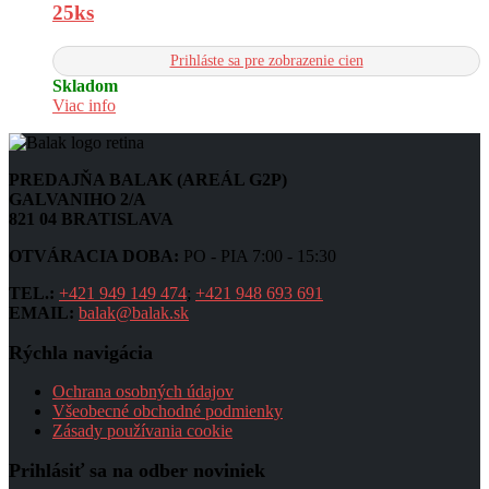
25ks
Prihláste sa pre zobrazenie cien
Skladom
Viac info
PREDAJŇA BALAK (AREÁL G2P)
GALVANIHO 2/A
821 04 BRATISLAVA
OTVÁRACIA DOBA:
PO - PIA 7:00 - 15:30
TEL.:
+421 949 149 474
;
+421 948 693 691
EMAIL:
balak@balak.sk
Rýchla navigácia
Ochrana osobných údajov
Všeobecné obchodné podmienky
Zásady používania cookie
Prihlásiť sa na odber noviniek