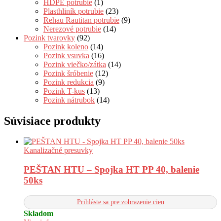
HDPE potrubie
(1)
Plasthliník potrubie
(23)
Rehau Rautitan potrubie
(9)
Nerezové potrubie
(14)
Pozink tvarovky
(92)
Pozink koleno
(14)
Pozink vsuvka
(16)
Pozink viečko/zátka
(14)
Pozink šróbenie
(12)
Pozink redukcia
(9)
Pozink T-kus
(13)
Pozink nátrubok
(14)
Súvisiace produkty
Kanalizačné presuvky
PEŠTAN HTU – Spojka HT PP 40, balenie
50ks
Prihláste sa pre zobrazenie cien
Skladom