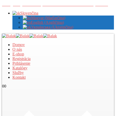
Zaregistrujte sa u nás pre zobrazenie veľkoobchodných cien
Slovenčina
Magyar
(
Maďarčina
)
English
(
Angličtina
)
Українська
(
Ukrajinčina
)
Domov
O nás
E-shop
Registrácia
Prihlásenie
Katalógy
Služby
Kontakt
0
0