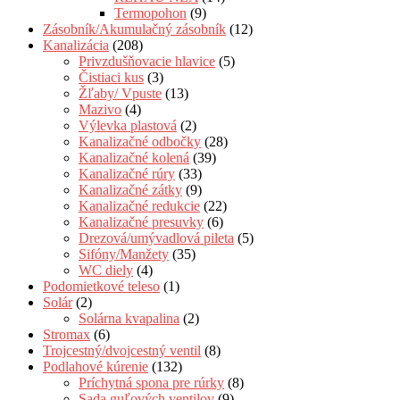
Termopohon
(9)
Zásobník/Akumulačný zásobník
(12)
Kanalizácia
(208)
Privzdušňovacie hlavice
(5)
Čistiaci kus
(3)
Žľaby/ Vpuste
(13)
Mazivo
(4)
Výlevka plastová
(2)
Kanalizačné odbočky
(28)
Kanalizačné kolená
(39)
Kanalizačné rúry
(33)
Kanalizačné zátky
(9)
Kanalizačné redukcie
(22)
Kanalizačné presuvky
(6)
Drezová/umývadlová pileta
(5)
Sifóny/Manžety
(35)
WC diely
(4)
Podomietkové teleso
(1)
Solár
(2)
Solárna kvapalina
(2)
Stromax
(6)
Trojcestný/dvojcestný ventil
(8)
Podlahové kúrenie
(132)
Príchytná spona pre rúrky
(8)
Sada guľových ventilov
(9)