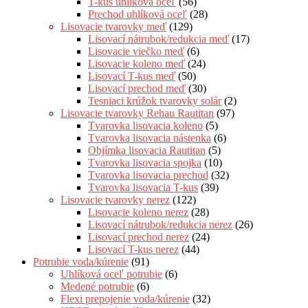
T-kus uhlíková oceľ
(56)
Prechod uhlíková oceľ
(28)
Lisovacie tvarovky meď
(129)
Lisovací nátrubok/redukcia meď
(17)
Lisovacie viečko meď
(6)
Lisovacie koleno meď
(24)
Lisovací T-kus meď
(50)
Lisovací prechod meď
(30)
Tesniaci krúžok tvarovky solár
(2)
Lisovacie tvarovky Rehau Rautitan
(97)
Tvarovka lisovacia koleno
(5)
Tvarovka lisovacia nástenka
(6)
Objímka lisovacia Rautitan
(5)
Tvarovka lisovacia spojka
(10)
Tvarovka lisovacia prechod
(32)
Tvarovka lisovacia T-kus
(39)
Lisovacie tvarovky nerez
(122)
Lisovacie koleno nerez
(28)
Lisovací nátrubok/redukcia nerez
(26)
Lisovací prechod nerez
(24)
Lisovací T-kus nerez
(44)
Potrubie voda/kúrenie
(91)
Uhlíková oceľ potrubie
(6)
Medené potrubie
(6)
Flexi prepojenie voda/kúrenie
(32)