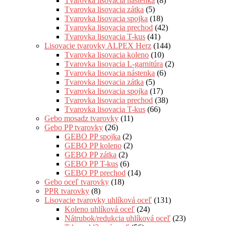
Tvarovka lisovacia nástenka
(8)
Tvarovka lisovacia zátka
(5)
Tvarovka lisovacia spojka
(18)
Tvarovka lisovacia prechod
(42)
Tvarovka lisovacia T-kus
(41)
Lisovacie tvarovky ALPEX Herz
(144)
Tvarovka lisovacia koleno
(10)
Tvarovka lisovacia L-garnitúra
(2)
Tvarovka lisovacia nástenka
(6)
Tvarovka lisovacia zátka
(5)
Tvarovka lisovacia spojka
(17)
Tvarovka lisovacia prechod
(38)
Tvarovka lisovacia T-kus
(66)
Gebo mosadz tvarovky
(11)
Gebo PP tvarovky
(26)
GEBO PP spojka
(2)
GEBO PP koleno
(2)
GEBO PP zátka
(2)
GEBO PP T-kus
(6)
GEBO PP prechod
(14)
Gebo oceľ tvarovky
(18)
PPR tvarovky
(8)
Lisovacie tvarovky uhlíková oceľ
(131)
Koleno uhlíková oceľ
(24)
Nátrubok/redukcia uhlíková oceľ
(23)