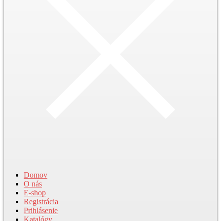
Domov
O nás
E-shop
Registrácia
Prihlásenie
Katalógy