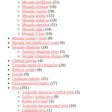
Mosadz predĺženie
(21)
Mosadz šróbenie
(16)
Mosadz vsuvka
(18)
Mosadz koleno
(15)
Mosadz redukcia
(14)
Mosadz nátrubok
(11)
Mosadz zátka
(14)
Mosadz T-kus
(10)
Mosadz poistný ventil
(8)
Mosadz odvzdušňovací ventil
(6)
Stropné chladenie
(24)
Stropné chladenie Herz
(5)
Stropné chladenie Rehau
(19)
Chémia kúrenie
(4)
Čerpadlá obehové/cirkulačné
(20)
Rohové ventily
(8)
Eurotis
(9)
Expanzné nádoby
(21)
Flexi pancierové hadice
(27)
Plyn
(101)
Tvarovka lisovacia ALPEX plyn
(5)
Guľový kohút plyn
(9)
Rúrka plyn meď
(3)
Tvarovka lisovacia meď plyn
(10)
Chránička plyn
(1)