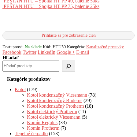
PEŠTAN HTU – Spojka HT PP 40, balenie 50ks
PEŠTAN HTU – Spojka HT PP 75, balenie 25ks
Prihláste sa pre zobrazenie cien
Dostupnosť:
Na sklade
Kód:
HTU50
Kategória:
Kanalizačné presuvky
Facebook
Twitter
LinkedIn
Google +
E-mail
Hľadať
Kategórie produktov
Kotol
(179)
Kotol kondenzačný Viessmann
(78)
Kotol kondenzačný Buderus
(29)
Kotol kondenzačný Protherm
(18)
Kotol elektrický Protherm
(11)
Kotol elektrický Viessmann
(5)
Komín Regulus
(33)
Komín Protherm
(7)
Tepelné čerpadlo
(153)