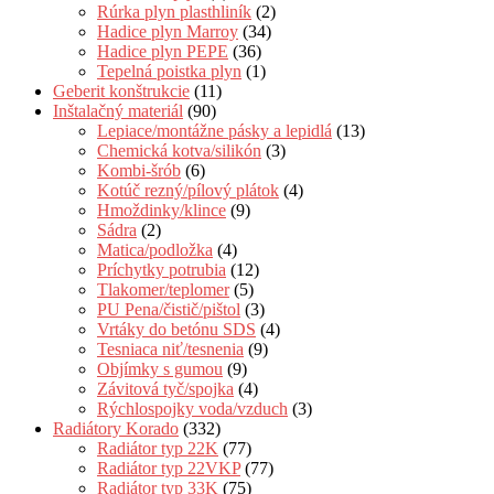
Rúrka plyn plasthliník
(2)
Hadice plyn Marroy
(34)
Hadice plyn PEPE
(36)
Tepelná poistka plyn
(1)
Geberit konštrukcie
(11)
Inštalačný materiál
(90)
Lepiace/montážne pásky a lepidlá
(13)
Chemická kotva/silikón
(3)
Kombi-šrób
(6)
Kotúč rezný/pílový plátok
(4)
Hmoždinky/klince
(9)
Sádra
(2)
Matica/podložka
(4)
Príchytky potrubia
(12)
Tlakomer/teplomer
(5)
PU Pena/čistič/pištol
(3)
Vrtáky do betónu SDS
(4)
Tesniaca niť/tesnenia
(9)
Objímky s gumou
(9)
Závitová tyč/spojka
(4)
Rýchlospojky voda/vzduch
(3)
Radiátory Korado
(332)
Radiátor typ 22K
(77)
Radiátor typ 22VKP
(77)
Radiátor typ 33K
(75)