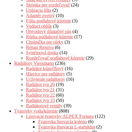
Skrinka pre rozdeľovač
(24)
Upínacia lišta
(2)
Adaptér zverný
(10)
Fólia podlahové kúrenie
(3)
Vodiaci oblúk
(3)
Obvodový dilatačný pás
(4)
Rúrka podlahové kúrenie
(17)
Chránička pre rúrky
(3)
Rehau Renova
(6)
Systémová doska
(14)
Rozdeľovač podlahové kúrenie
(29)
Radiátory Viessmann
(236)
Radiátor kúpeľňový
(16)
Hlavice pre radiátory
(5)
Uchytenie radiátorov
(16)
Radiátor typ 20
(19)
Radiátor typ 21
(31)
Radiátor typ 22
(60)
Radiátor typ 33
(50)
Radiátorové ventily
(39)
Tvarovky voda/kúrenie
(808)
Lisovacie tvarovky ALPEX Fornara
(122)
Tvarovka lisovacia koleno
(6)
Tvarovka lisovacia L-garnitúra
(2)