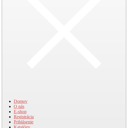
Domov
O nás
E-shop
Registrácia
Prihlásenie
Katalógy