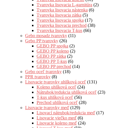
Tvarovka lisovacia L-garnitúra
(2)
Tvarovka lisovacia nástenka
(6)
Tvarovka lisovacia zátka
(5)
Tvarovka lisovacia spojka
(17)
Tvarovka lisovacia prechod
(38)
Tvarovka lisovacia T-kus
(66)
Gebo mosadz tvarovky
(11)
Gebo PP tvarovky
(26)
GEBO PP spojka
(2)
GEBO PP koleno
(2)
GEBO PP zátka
(2)
GEBO PP T-kus
(6)
GEBO PP prechod
(14)
Gebo oceľ tvarovky
(18)
PPR tvarovky
(8)
Lisovacie tvarovky uhlíková oceľ
(131)
Koleno uhlíková oceľ
(24)
Nátrubok/redukcia uhlíková oceľ
(23)
T-kus uhlíková oceľ
(56)
Prechod uhlíková oceľ
(28)
Lisovacie tvarovky meď
(129)
Lisovací nátrubok/redukcia meď
(17)
Lisovacie viečko meď
(6)
Lisovacie koleno meď
(24)