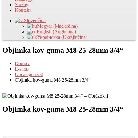
Služby
Kontakt
Slovenčina
Magyar
(
Maďarčina
)
English
(
Angličtina
)
Українська
(
Ukrajinčina
)
Objímka kov-guma M8 25-28mm 3/4“
Domov
E-shop
Uncategorized
Objímka kov-guma M8 25-28mm 3/4“
Objímka kov-guma M8 25-28mm 3/4“