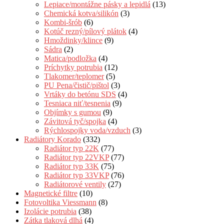
Lepiace/montážne pásky a lepidlá
(13)
Chemická kotva/silikón
(3)
Kombi-šrób
(6)
Kotúč rezný/pílový plátok
(4)
Hmoždinky/klince
(9)
Sádra
(2)
Matica/podložka
(4)
Príchytky potrubia
(12)
Tlakomer/teplomer
(5)
PU Pena/čistič/pištol
(3)
Vrtáky do betónu SDS
(4)
Tesniaca niť/tesnenia
(9)
Objímky s gumou
(9)
Závitová tyč/spojka
(4)
Rýchlospojky voda/vzduch
(3)
Radiátory Korado
(332)
Radiátor typ 22K
(77)
Radiátor typ 22VKP
(77)
Radiátor typ 33K
(75)
Radiátor typ 33VKP
(76)
Radiátorové ventily
(27)
Magnetické filtre
(10)
Fotovoltika Viessmann
(8)
Izolácie potrubia
(38)
Zátka tlaková dlhá
(4)