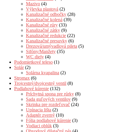
Mazivo
(4)
Výlevka plastová
(2)
Kanalizačné odbočky
(28)
Kanalizačné kolená
(39)
Kanalizačné rúry
(33)
Kanalizačné zátky
(9)
Kanalizačné redukcie
(22)
Kanalizačné presuvky
(6)
Drezová/umývadlová pileta
(5)
Sifóny/Manžety
(35)
WC diely
(4)
Podomietkové teleso
(1)
Solár
(2)
Solárna kvapalina
(2)
Stromax
(6)
Trojcestný/dvojcestný ventil
(8)
Podlahové kúrenie
(132)
Príchytná spona pre rúrky
(8)
Sada guľových ventilov
(9)
Skrinka pre rozdeľovač
(24)
Upínacia lišta
(2)
Adaptér zverný
(10)
Fólia podlahové kúrenie
(3)
Vodiaci oblúk
(3)
Obvodový dilatačný pás
(4)