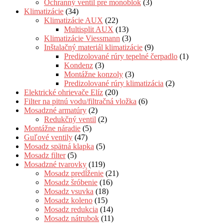
Ochranný ventil pre monoblok
(3)
Klimatizácie
(34)
Klimatizácie AUX
(22)
Multisplit AUX
(13)
Klimatizácie Viessmann
(3)
Inštalačný materiál klimatizácie
(9)
Predizolované rúry tepelné čerpadlo
(1)
Kondenz
(3)
Montážne konzoly
(3)
Predizolované rúry klimatizácia
(2)
Elektrické ohrievače Elíz
(20)
Filter na pitnú vodu/filtračná vložka
(6)
Mosadzné armatúry
(2)
Redukčný ventil
(2)
Montážne náradie
(5)
Guľové ventily
(47)
Mosadz spätná klapka
(5)
Mosadz filter
(5)
Mosadzné tvarovky
(119)
Mosadz predĺženie
(21)
Mosadz šróbenie
(16)
Mosadz vsuvka
(18)
Mosadz koleno
(15)
Mosadz redukcia
(14)
Mosadz nátrubok
(11)