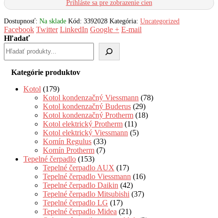
Prihláste sa pre zobrazenie cien
Dostupnosť:
Na sklade
Kód:
3392028
Kategória:
Uncategorized
Facebook
Twitter
LinkedIn
Google +
E-mail
Hľadať
Kategórie produktov
Kotol
(179)
Kotol kondenzačný Viessmann
(78)
Kotol kondenzačný Buderus
(29)
Kotol kondenzačný Protherm
(18)
Kotol elektrický Protherm
(11)
Kotol elektrický Viessmann
(5)
Komín Regulus
(33)
Komín Protherm
(7)
Tepelné čerpadlo
(153)
Tepelné čerpadlo AUX
(17)
Tepelné čerpadlo Viessmann
(16)
Tepelné čerpadlo Daikin
(42)
Tepelné čerpadlo Mitsubishi
(37)
Tepelné čerpadlo LG
(17)
Tepelné čerpadlo Midea
(21)