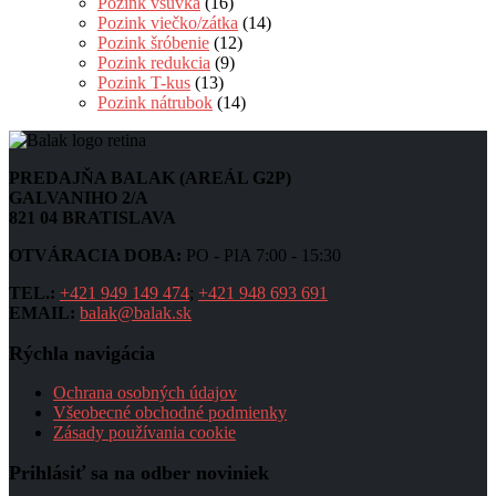
Pozink vsuvka
(16)
Pozink viečko/zátka
(14)
Pozink šróbenie
(12)
Pozink redukcia
(9)
Pozink T-kus
(13)
Pozink nátrubok
(14)
PREDAJŇA BALAK (AREÁL G2P)
GALVANIHO 2/A
821 04 BRATISLAVA
OTVÁRACIA DOBA:
PO - PIA 7:00 - 15:30
TEL.:
+421 949 149 474
;
+421 948 693 691
EMAIL:
balak@balak.sk
Rýchla navigácia
Ochrana osobných údajov
Všeobecné obchodné podmienky
Zásady používania cookie
Prihlásiť sa na odber noviniek