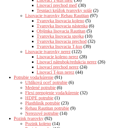
Lisovací T-kus meď
(50)
Lisovací prechod meď
(30)
Tesniaci krúžok tvarovky solár
(2)
Lisovacie tvarovky Rehau Rautitan
(97)
Tvarovka lisovacia koleno
(5)
Tvarovka lisovacia nástenka
(6)
Objímka lisovacia Rautitan
(5)
Tvarovka lisovacia spojka
(10)
Tvarovka lisovacia prechod
(32)
Tvarovka lisovacia T-kus
(39)
Lisovacie tvarovky nerez
(122)
Lisovacie koleno nerez
(28)
Lisovací nátrubok/redukcia nerez
(26)
Lisovací prechod nerez
(24)
Lisovací T-kus nerez
(44)
Potrubie voda/kúrenie
(91)
Uhlíková oceľ potrubie
(6)
Medené potrubie
(6)
Flexi prepojenie voda/kúrenie
(32)
HDPE potrubie
(1)
Plasthliník potrubie
(23)
Rehau Rautitan potrubie
(9)
Nerezové potrubie
(14)
Pozink tvarovky
(92)
Pozink koleno
(14)