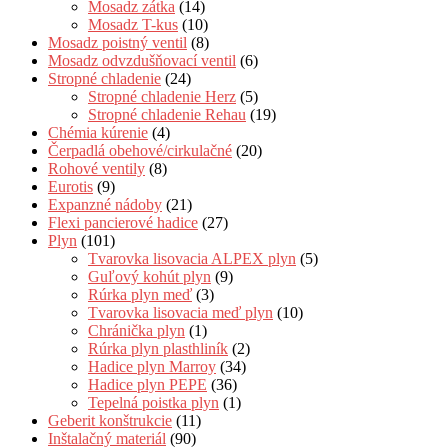
Mosadz zátka
(14)
Mosadz T-kus
(10)
Mosadz poistný ventil
(8)
Mosadz odvzdušňovací ventil
(6)
Stropné chladenie
(24)
Stropné chladenie Herz
(5)
Stropné chladenie Rehau
(19)
Chémia kúrenie
(4)
Čerpadlá obehové/cirkulačné
(20)
Rohové ventily
(8)
Eurotis
(9)
Expanzné nádoby
(21)
Flexi pancierové hadice
(27)
Plyn
(101)
Tvarovka lisovacia ALPEX plyn
(5)
Guľový kohút plyn
(9)
Rúrka plyn meď
(3)
Tvarovka lisovacia meď plyn
(10)
Chránička plyn
(1)
Rúrka plyn plasthliník
(2)
Hadice plyn Marroy
(34)
Hadice plyn PEPE
(36)
Tepelná poistka plyn
(1)
Geberit konštrukcie
(11)
Inštalačný materiál
(90)