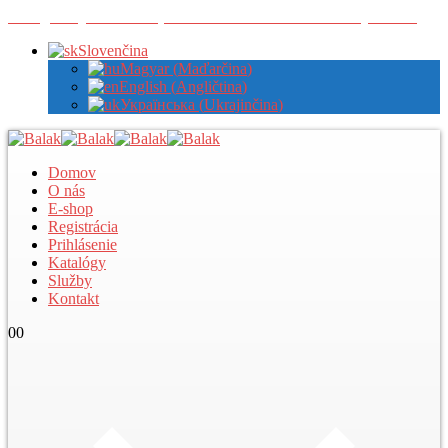
Zaregistrujte sa u nás pre zobrazenie veľkoobchodných cien
Slovenčina
Magyar
(
Maďarčina
)
English
(
Angličtina
)
Українська
(
Ukrajinčina
)
Domov
O nás
E-shop
Registrácia
Prihlásenie
Katalógy
Služby
Kontakt
0
0