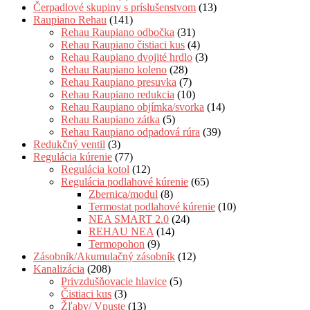
Čerpadlové skupiny s príslušenstvom
(13)
Raupiano Rehau
(141)
Rehau Raupiano odbočka
(31)
Rehau Raupiano čistiaci kus
(4)
Rehau Raupiano dvojité hrdlo
(3)
Rehau Raupiano koleno
(28)
Rehau Raupiano presuvka
(7)
Rehau Raupiano redukcia
(10)
Rehau Raupiano objímka/svorka
(14)
Rehau Raupiano zátka
(5)
Rehau Raupiano odpadová rúra
(39)
Redukčný ventil
(3)
Regulácia kúrenie
(77)
Regulácia kotol
(12)
Regulácia podlahové kúrenie
(65)
Zbernica/modul
(8)
Termostat podlahové kúrenie
(10)
NEA SMART 2.0
(24)
REHAU NEA
(14)
Termopohon
(9)
Zásobník/Akumulačný zásobník
(12)
Kanalizácia
(208)
Privzdušňovacie hlavice
(5)
Čistiaci kus
(3)
Žľaby/ Vpuste
(13)