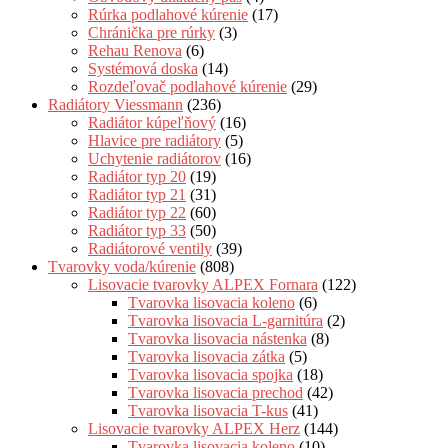
Rúrka podlahové kúrenie
(17)
Chránička pre rúrky
(3)
Rehau Renova
(6)
Systémová doska
(14)
Rozdeľovač podlahové kúrenie
(29)
Radiátory Viessmann
(236)
Radiátor kúpeľňový
(16)
Hlavice pre radiátory
(5)
Uchytenie radiátorov
(16)
Radiátor typ 20
(19)
Radiátor typ 21
(31)
Radiátor typ 22
(60)
Radiátor typ 33
(50)
Radiátorové ventily
(39)
Tvarovky voda/kúrenie
(808)
Lisovacie tvarovky ALPEX Fornara
(122)
Tvarovka lisovacia koleno
(6)
Tvarovka lisovacia L-garnitúra
(2)
Tvarovka lisovacia nástenka
(8)
Tvarovka lisovacia zátka
(5)
Tvarovka lisovacia spojka
(18)
Tvarovka lisovacia prechod
(42)
Tvarovka lisovacia T-kus
(41)
Lisovacie tvarovky ALPEX Herz
(144)
Tvarovka lisovacia koleno
(10)