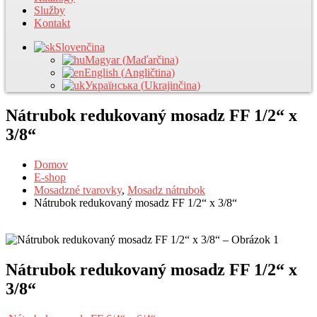
Služby
Kontakt
Slovenčina
Magyar
(
Maďarčina
)
English
(
Angličtina
)
Українська
(
Ukrajinčina
)
Nátrubok redukovaný mosadz FF 1/2“ x
3/8“
Domov
E-shop
Mosadzné tvarovky
,
Mosadz nátrubok
Nátrubok redukovaný mosadz FF 1/2“ x 3/8“
Nátrubok redukovaný mosadz FF 1/2“ x
3/8“