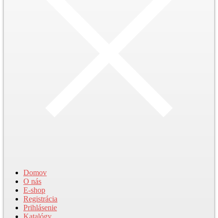
Domov
O nás
E-shop
Registrácia
Prihlásenie
Katalógy