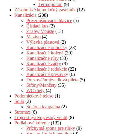
Termopohon
(9)
Zásobník/Akumulačný zásobník
(12)
Kanalizácia
(208)
Privzdušňovacie hlavice
(5)
Čistiaci kus
(3)
Žľaby/ Vpuste
(13)
Mazivo
(4)
Výlevka plastová
(2)
Kanalizačné odbočky
(28)
Kanalizačné kolená
(39)
Kanalizačné rúry
(33)
Kanalizačné zátky
(9)
Kanalizačné redukcie
(22)
Kanalizačné presuvky
(6)
Drezová/umývadlová pileta
(5)
Sifóny/Manžety
(35)
WC diely
(4)
Podomietkové teleso
(1)
Solár
(2)
Solárna kvapalina
(2)
Stromax
(6)
Trojcestný/dvojcestný ventil
(8)
Podlahové kúrenie
(132)
Príchytná spona pre rúrky
(8)
Sada guľových ventilov
(9)