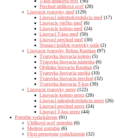
T-kus uhlíková oceľ
(56)
Prechod uhlíková oceľ
(28)
Lisovacie tvarovky meď
(129)
Lisovací nátrubok/redukcia meď
(17)
Lisovacie viečko meď
(6)
Lisovacie koleno meď
(24)
Lisovací T-kus meď
(50)
Lisovací prechod meď
(30)
Tesniaci krúžok tvarovky solár
(2)
Lisovacie tvarovky Rehau Rautitan
(97)
Tvarovka lisovacia koleno
(5)
Tvarovka lisovacia nástenka
(6)
Objímka lisovacia Rautitan
(5)
Tvarovka lisovacia spojka
(10)
Tvarovka lisovacia prechod
(32)
Tvarovka lisovacia T-kus
(39)
Lisovacie tvarovky nerez
(122)
Lisovacie koleno nerez
(28)
Lisovací nátrubok/redukcia nerez
(26)
Lisovací prechod nerez
(24)
Lisovací T-kus nerez
(44)
Potrubie voda/kúrenie
(91)
Uhlíková oceľ potrubie
(6)
Medené potrubie
(6)
Flexi prepojenie voda/kúrenie
(32)