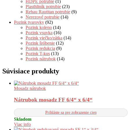
HDPE potrubie
(1)
Plasthliník potrubie
(23)
Rehau Rautitan potrubie
(9)
Nerezové potrubie
(14)
Pozink tvarovky
(92)
Pozink koleno
(14)
Pozink vsuvka
(16)
Pozink viečko/zátka
(14)
Pozink šróbenie
(12)
Pozink redukcia
(9)
Pozink T-kus
(13)
Pozink nátrubok
(14)
Súvisiace produkty
Mosadz nátrubok
Nátrubok mosadz FF 6/4“ x 6/4“
Prihláste sa pre zobrazenie cien
Skladom
Viac info