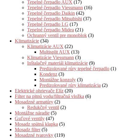
Tepelné čerpadlo AUX
(17)
Tepelné čerpadlo Viessmann
(16)
Tepelné čerpadlo Daikin
(42)
Tepelné čerpadlo Mitsubishi
(37)
Tepelné čerpadlo LG
(17)
Tepelné čerpadlo Midea
(21)
Ochranný ventil pre monoblok
(3)
Klimatizácie
(34)
Klimatizácie AUX
(22)
Multisplit AUX
(13)
Klimatizácie Viessmann
(3)
Inštalačný materiál klimatizácie
(9)
Predizolované rúry tepelné čerpadlo
(1)
Kondenz
(3)
Montážne konzoly
(3)
Predizolované rúry klimatizácia
(2)
Elektrické ohrievače Elíz
(20)
Filter na pitnú vodu/filtračná vložka
(6)
Mosadzné armatúry
(2)
Redukčný ventil
(2)
Montážne náradie
(5)
Guľové ventily
(47)
Mosadz spätná klapka
(5)
Mosadz filter
(5)
Mosadzné tvarovky
(119)