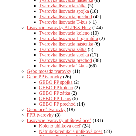
Tvarovka lisovacia nástenka
(8)
Tvarovka lisovacia zátka
(5)
Tvarovka lisovacia spojka
(18)
Tvarovka lisovacia prechod
(42)
Tvarovka lisovacia T-kus
(41)
Lisovacie tvarovky ALPEX Herz
(144)
Tvarovka lisovacia koleno
(10)
Tvarovka lisovacia L-garnitúra
(2)
Tvarovka lisovacia nástenka
(6)
Tvarovka lisovacia zátka
(5)
Tvarovka lisovacia spojka
(17)
Tvarovka lisovacia prechod
(38)
Tvarovka lisovacia T-kus
(66)
Gebo mosadz tvarovky
(11)
Gebo PP tvarovky
(26)
GEBO PP spojka
(2)
GEBO PP koleno
(2)
GEBO PP zátka
(2)
GEBO PP T-kus
(6)
GEBO PP prechod
(14)
Gebo oceľ tvarovky
(18)
PPR tvarovky
(8)
Lisovacie tvarovky uhlíková oceľ
(131)
Koleno uhlíková oceľ
(24)
Nátrubok/redukcia uhlíková oceľ
(23)