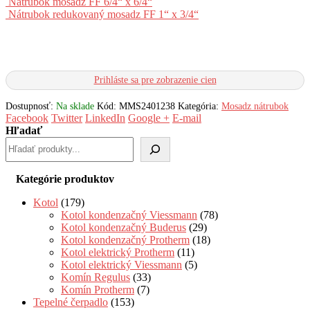
Nátrubok mosadz FF 6/4“ x 6/4“
Nátrubok redukovaný mosadz FF 1“ x 3/4“
Prihláste sa pre zobrazenie cien
Dostupnosť:
Na sklade
Kód:
MMS2401238
Kategória:
Mosadz nátrubok
Facebook
Twitter
LinkedIn
Google +
E-mail
Hľadať
Kategórie produktov
Kotol
(179)
Kotol kondenzačný Viessmann
(78)
Kotol kondenzačný Buderus
(29)
Kotol kondenzačný Protherm
(18)
Kotol elektrický Protherm
(11)
Kotol elektrický Viessmann
(5)
Komín Regulus
(33)
Komín Protherm
(7)
Tepelné čerpadlo
(153)