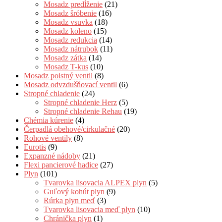
Mosadz predĺženie
(21)
Mosadz šróbenie
(16)
Mosadz vsuvka
(18)
Mosadz koleno
(15)
Mosadz redukcia
(14)
Mosadz nátrubok
(11)
Mosadz zátka
(14)
Mosadz T-kus
(10)
Mosadz poistný ventil
(8)
Mosadz odvzdušňovací ventil
(6)
Stropné chladenie
(24)
Stropné chladenie Herz
(5)
Stropné chladenie Rehau
(19)
Chémia kúrenie
(4)
Čerpadlá obehové/cirkulačné
(20)
Rohové ventily
(8)
Eurotis
(9)
Expanzné nádoby
(21)
Flexi pancierové hadice
(27)
Plyn
(101)
Tvarovka lisovacia ALPEX plyn
(5)
Guľový kohút plyn
(9)
Rúrka plyn meď
(3)
Tvarovka lisovacia meď plyn
(10)
Chránička plyn
(1)