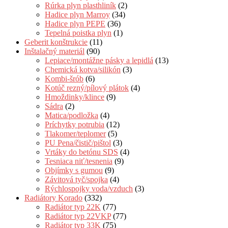
Rúrka plyn plasthliník
(2)
Hadice plyn Marroy
(34)
Hadice plyn PEPE
(36)
Tepelná poistka plyn
(1)
Geberit konštrukcie
(11)
Inštalačný materiál
(90)
Lepiace/montážne pásky a lepidlá
(13)
Chemická kotva/silikón
(3)
Kombi-šrób
(6)
Kotúč rezný/pílový plátok
(4)
Hmoždinky/klince
(9)
Sádra
(2)
Matica/podložka
(4)
Príchytky potrubia
(12)
Tlakomer/teplomer
(5)
PU Pena/čistič/pištol
(3)
Vrtáky do betónu SDS
(4)
Tesniaca niť/tesnenia
(9)
Objímky s gumou
(9)
Závitová tyč/spojka
(4)
Rýchlospojky voda/vzduch
(3)
Radiátory Korado
(332)
Radiátor typ 22K
(77)
Radiátor typ 22VKP
(77)
Radiátor typ 33K
(75)