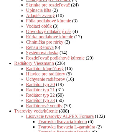
Skrinka pre rozdeľovač
(24)
Upínacia lišta
(2)
Adaptér zverný
(10)
Fólia podlahové kúrenie
(3)
Vodiaci oblúk
(3)
Obvodový dilatačný pás
(4)
Rúrka podlahové kúrenie
(17)
Chránička pre rúrky
(3)
Rehau Renova
(6)
Systémová doska
(14)
Rozdeľovač podlahové kúrenie
(29)
Radiátory Viessmann
(236)
Radiátor kúpeľňový
(16)
Hlavice pre radiátory
(5)
Uchytenie radiátorov
(16)
Radiátor typ 20
(19)
Radiátor typ 21
(31)
Radiátor typ 22
(60)
Radiátor typ 33
(50)
Radiátorové ventily
(39)
Tvarovky voda/kúrenie
(808)
Lisovacie tvarovky ALPEX Fornara
(122)
Tvarovka lisovacia koleno
(6)
Tvarovka lisovacia L-garnitúra
(2)