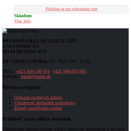
Prihláste sa pre zobrazenie cien
Skladom
Viac info
PREDAJŇA BALAK (AREÁL G2P)
GALVANIHO 2/A
821 04 BRATISLAVA
OTVÁRACIA DOBA:
PO - PIA 7:00 - 15:30
TEL.:
+421 949 149 474
;
+421 948 693 691
EMAIL:
balak@balak.sk
Rýchla navigácia
Ochrana osobných údajov
Všeobecné obchodné podmienky
Zásady používania cookie
Prihlásiť sa na odber noviniek
Prihlásením odberu získajte všetky najnovšie informácie o akciách,