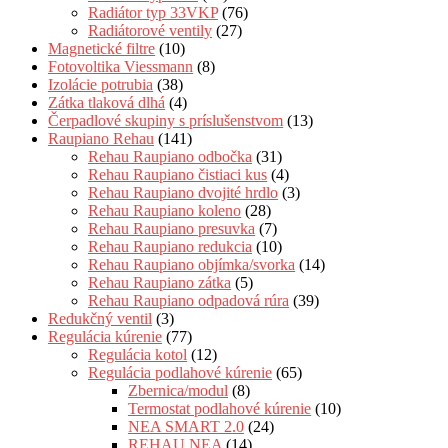
Radiátor typ 33VKP
(76)
Radiátorové ventily
(27)
Magnetické filtre
(10)
Fotovoltika Viessmann
(8)
Izolácie potrubia
(38)
Zátka tlaková dlhá
(4)
Čerpadlové skupiny s príslušenstvom
(13)
Raupiano Rehau
(141)
Rehau Raupiano odbočka
(31)
Rehau Raupiano čistiaci kus
(4)
Rehau Raupiano dvojité hrdlo
(3)
Rehau Raupiano koleno
(28)
Rehau Raupiano presuvka
(7)
Rehau Raupiano redukcia
(10)
Rehau Raupiano objímka/svorka
(14)
Rehau Raupiano zátka
(5)
Rehau Raupiano odpadová rúra
(39)
Redukčný ventil
(3)
Regulácia kúrenie
(77)
Regulácia kotol
(12)
Regulácia podlahové kúrenie
(65)
Zbernica/modul
(8)
Termostat podlahové kúrenie
(10)
NEA SMART 2.0
(24)
REHAU NEA
(14)