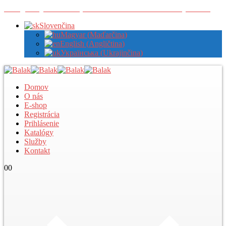
Zaregistrujte sa u nás pre zobrazenie veľkoobchodných cien
Slovenčina
Magyar
(
Maďarčina
)
English
(
Angličtina
)
Українська
(
Ukrajinčina
)
Domov
O nás
E-shop
Registrácia
Prihlásenie
Katalógy
Služby
Kontakt
0
0