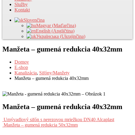
Služby
Kontakt
Slovenčina
Magyar
(
Maďarčina
)
English
(
Angličtina
)
Українська
(
Ukrajinčina
)
Manžeta – gumená redukcia 40x32mm
Domov
E-shop
Kanalizácia
,
Sifóny/Manžety
Manžeta – gumená redukcia 40x32mm
Manžeta – gumená redukcia 40x32mm
Umývadlový sifón s nerezovou mriežkou DN40 Alcaplast
Manžeta – gumená redukcia 50x32mm