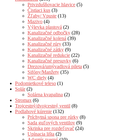
Privzdušňovacie hlavice
(5)
Čistiaci kus
(3)
Žľaby/ Vpuste
(13)
Mazivo
(4)
Výlevka plastová
(2)
Kanalizačné odbočky
(28)
Kanalizačné kolená
(39)
Kanalizačné rúry
(33)
Kanalizačné zátky
(9)
Kanalizačné redukcie
(22)
Kanalizačné presuvky
(6)
Drezová/umývadlová pileta
(5)
Sifóny/Manžety
(35)
WC diely
(4)
Podomietkové teleso
(1)
Solár
(2)
Solárna kvapalina
(2)
Stromax
(6)
Trojcestný/dvojcestný ventil
(8)
Podlahové kúrenie
(132)
Príchytná spona pre rúrky
(8)
Sada guľových ventilov
(9)
Skrinka pre rozdeľovač
(24)
Upínacia lišta
(2)
Adaptér zverný
(10)