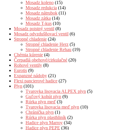
Mosadz koleno
(15)
Mosadz redukcia
(14)
Mosadz nátrubok
(11)
Mosadz zátka
(14)
Mosadz T-kus
(10)
Mosadz poistný ventil
(8)
Mosadz odvzdušňovací ventil
(6)
Stropné chladenie
(24)
Stropné chladenie Herz
(5)
Stropné chladenie Rehau
(19)
Chémia kúrenie
(4)
Čerpadlá obehové/cirkulačné
(20)
Rohové ventily
(8)
Eurotis
(9)
Expanzné nádoby
(21)
Flexi pancierové hadice
(27)
Plyn
(101)
Tvarovka lisovacia ALPEX plyn
(5)
Guľový kohút plyn
(9)
Rúrka plyn meď
(3)
Tvarovka lisovacia meď plyn
(10)
Chránička plyn
(1)
Rúrka plyn plasthliník
(2)
Hadice plyn Marroy
(34)
Hadice plyn PEPE
(36)