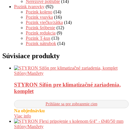
Nerezové potrubie
(14)
Pozink tvarovky
(92)
Pozink koleno
(14)
Pozink vsuvka
(16)
Pozink viečko/zátka
(14)
Pozink šróbenie
(12)
Pozink redukcia
(9)
Pozink T-kus
(13)
Pozink nátrubok
(14)
Súvisiace produkty
Sifóny/Manžety
STYRON Sifón pre klimatizačné zariadenia,
komplet
Prihláste sa pre zobrazenie cien
Na objednávku
Viac info
Sifóny/Manžety