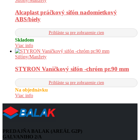
Sifóny/Manžety
Alcaplast práčkový sifón nadomietkový
ABS/biely
Prihláste sa pre zobrazenie cien
Skladom
Viac info
Sifóny/Manžety
STYRON Vaničkový sifón -chróm pr.90 mm
Prihláste sa pre zobrazenie cien
Na objednávku
Viac info
PREDAJŇA BALAK (AREÁL G2P)
GALVANIHO 2/A