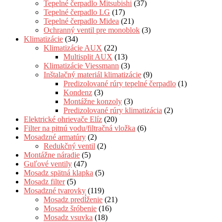
Tepelné čerpadlo Mitsubishi
(37)
Tepelné čerpadlo LG
(17)
Tepelné čerpadlo Midea
(21)
Ochranný ventil pre monoblok
(3)
Klimatizácie
(34)
Klimatizácie AUX
(22)
Multisplit AUX
(13)
Klimatizácie Viessmann
(3)
Inštalačný materiál klimatizácie
(9)
Predizolované rúry tepelné čerpadlo
(1)
Kondenz
(3)
Montážne konzoly
(3)
Predizolované rúry klimatizácia
(2)
Elektrické ohrievače Elíz
(20)
Filter na pitnú vodu/filtračná vložka
(6)
Mosadzné armatúry
(2)
Redukčný ventil
(2)
Montážne náradie
(5)
Guľové ventily
(47)
Mosadz spätná klapka
(5)
Mosadz filter
(5)
Mosadzné tvarovky
(119)
Mosadz predĺženie
(21)
Mosadz šróbenie
(16)
Mosadz vsuvka
(18)