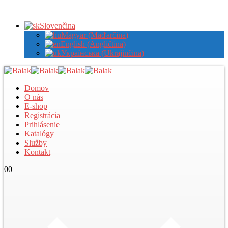
Zaregistrujte sa u nás pre zobrazenie veľkoobchodných cien
Slovenčina
Magyar
(
Maďarčina
)
English
(
Angličtina
)
Українська
(
Ukrajinčina
)
Domov
O nás
E-shop
Registrácia
Prihlásenie
Katalógy
Služby
Kontakt
0
0