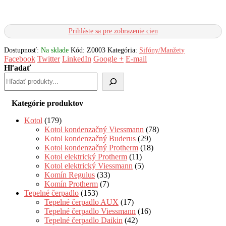
Prihláste sa pre zobrazenie cien
Dostupnosť:
Na sklade
Kód:
Z0003
Kategória:
Sifóny/Manžety
Facebook
Twitter
LinkedIn
Google +
E-mail
Hľadať
Kategórie produktov
Kotol
(179)
Kotol kondenzačný Viessmann
(78)
Kotol kondenzačný Buderus
(29)
Kotol kondenzačný Protherm
(18)
Kotol elektrický Protherm
(11)
Kotol elektrický Viessmann
(5)
Komín Regulus
(33)
Komín Protherm
(7)
Tepelné čerpadlo
(153)
Tepelné čerpadlo AUX
(17)
Tepelné čerpadlo Viessmann
(16)
Tepelné čerpadlo Daikin
(42)