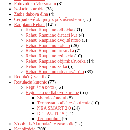
Fotovoltika Viessmann
(8)
Izolácie potrubia
(38)
Zátka tlaková dlhá
(4)
Čerpadlové skupiny s príslušenstvom
(13)
Raupiano Rehau
(141)
Rehau Raupiano odbočka
(31)
Rehau Raupiano čistiaci kus
(4)
Rehau Raupiano dvojité hrdlo
(3)
Rehau Raupiano koleno
(28)
Rehau Raupiano presuvka
(7)
Rehau Raupiano redukcia
(10)
Rehau Raupiano objímka/svorka
(14)
Rehau Raupiano zátka
(5)
Rehau Raupiano odpadová rúra
(39)
Redukčný ventil
(3)
Regulácia kúrenie
(77)
Regulácia kotol
(12)
Regulácia podlahové kúrenie
(65)
Zbernica/modul
(8)
Termostat podlahové kúrenie
(10)
NEA SMART 2.0
(24)
REHAU NEA
(14)
Termopohon
(9)
Zásobník/Akumulačný zásobník
(12)
Kanalizácia
(208)