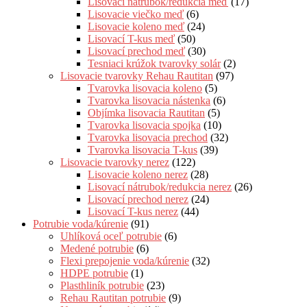
Lisovací nátrubok/redukcia meď
(17)
Lisovacie viečko meď
(6)
Lisovacie koleno meď
(24)
Lisovací T-kus meď
(50)
Lisovací prechod meď
(30)
Tesniaci krúžok tvarovky solár
(2)
Lisovacie tvarovky Rehau Rautitan
(97)
Tvarovka lisovacia koleno
(5)
Tvarovka lisovacia nástenka
(6)
Objímka lisovacia Rautitan
(5)
Tvarovka lisovacia spojka
(10)
Tvarovka lisovacia prechod
(32)
Tvarovka lisovacia T-kus
(39)
Lisovacie tvarovky nerez
(122)
Lisovacie koleno nerez
(28)
Lisovací nátrubok/redukcia nerez
(26)
Lisovací prechod nerez
(24)
Lisovací T-kus nerez
(44)
Potrubie voda/kúrenie
(91)
Uhlíková oceľ potrubie
(6)
Medené potrubie
(6)
Flexi prepojenie voda/kúrenie
(32)
HDPE potrubie
(1)
Plasthliník potrubie
(23)
Rehau Rautitan potrubie
(9)