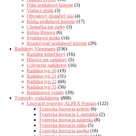
Fólia podlahové kúrenie
(3)
Vodiaci oblúk
(3)
Obvodový dilatačný pás
(4)
Rúrka podlahové kúrenie
(17)
Chránička pre rúrky
(3)
Rehau Renova
(6)
Systémová doska
(14)
Rozdeľovač podlahové kúrenie
(29)
Radiátory Viessmann
(236)
Radiátor kúpeľňový
(16)
Hlavice pre radiátory
(5)
Uchytenie radiátorov
(16)
Radiátor typ 20
(19)
Radiátor typ 21
(31)
Radiátor typ 22
(60)
Radiátor typ 33
(50)
Radiátorové ventily
(39)
Tvarovky voda/kúrenie
(808)
Lisovacie tvarovky ALPEX Fornara
(122)
Tvarovka lisovacia koleno
(6)
Tvarovka lisovacia L-garnitúra
(2)
Tvarovka lisovacia nástenka
(8)
Tvarovka lisovacia zátka
(5)
Tvarovka lisovacia spojka
(18)