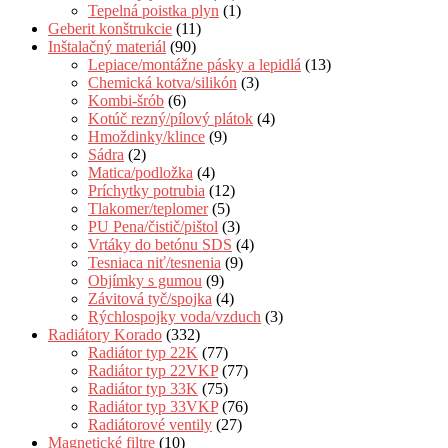
Tepelná poistka plyn
(1)
Geberit konštrukcie
(11)
Inštalačný materiál
(90)
Lepiace/montážne pásky a lepidlá
(13)
Chemická kotva/silikón
(3)
Kombi-šrób
(6)
Kotúč rezný/pílový plátok
(4)
Hmoždinky/klince
(9)
Sádra
(2)
Matica/podložka
(4)
Príchytky potrubia
(12)
Tlakomer/teplomer
(5)
PU Pena/čistič/pištol
(3)
Vrtáky do betónu SDS
(4)
Tesniaca niť/tesnenia
(9)
Objímky s gumou
(9)
Závitová tyč/spojka
(4)
Rýchlospojky voda/vzduch
(3)
Radiátory Korado
(332)
Radiátor typ 22K
(77)
Radiátor typ 22VKP
(77)
Radiátor typ 33K
(75)
Radiátor typ 33VKP
(76)
Radiátorové ventily
(27)
Magnetické filtre
(10)