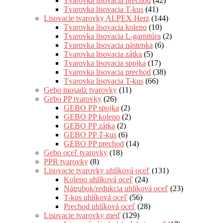
Tvarovka lisovacia prechod
(42)
Tvarovka lisovacia T-kus
(41)
Lisovacie tvarovky ALPEX Herz
(144)
Tvarovka lisovacia koleno
(10)
Tvarovka lisovacia L-garnitúra
(2)
Tvarovka lisovacia nástenka
(6)
Tvarovka lisovacia zátka
(5)
Tvarovka lisovacia spojka
(17)
Tvarovka lisovacia prechod
(38)
Tvarovka lisovacia T-kus
(66)
Gebo mosadz tvarovky
(11)
Gebo PP tvarovky
(26)
GEBO PP spojka
(2)
GEBO PP koleno
(2)
GEBO PP zátka
(2)
GEBO PP T-kus
(6)
GEBO PP prechod
(14)
Gebo oceľ tvarovky
(18)
PPR tvarovky
(8)
Lisovacie tvarovky uhlíková oceľ
(131)
Koleno uhlíková oceľ
(24)
Nátrubok/redukcia uhlíková oceľ
(23)
T-kus uhlíková oceľ
(56)
Prechod uhlíková oceľ
(28)
Lisovacie tvarovky meď
(129)