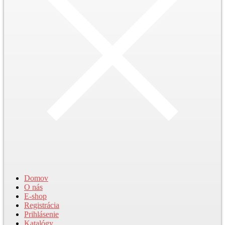
Domov
O nás
E-shop
Registrácia
Prihlásenie
Katalógy