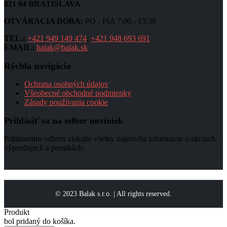
821 04 BRATISLAVA
OTVÁRACIA DOBA:
PO - PIA 7:00 - 15:30
TEL.:
+421 949 149 474
;
+421 948 693 691
EMAIL:
balak@balak.sk
Rýchla navigácia
Ochrana osobných údajov
Všeobecné obchodné podmienky
Zásady používania cookie
Prihlásiť sa na odber noviniek
Prihlásením odberu získajte všetky najnovšie informácie o akciách,
výpredajoch a ponukách.
© 2023 Balak s.r.o. | All rights reserved.
Produkt
bol pridaný do košíka.