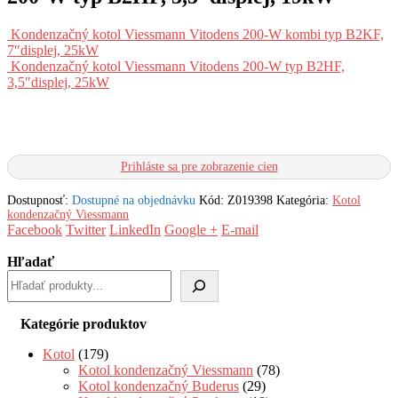
Kondenzačný kotol Viessmann Vitodens 200-W kombi typ B2KF,
7″displej, 25kW
Kondenzačný kotol Viessmann Vitodens 200-W typ B2HF,
3,5″displej, 25kW
Prihláste sa pre zobrazenie cien
Dostupnosť:
Dostupné na objednávku
Kód:
Z019398
Kategória:
Kotol
kondenzačný Viessmann
Facebook
Twitter
LinkedIn
Google +
E-mail
Hľadať
Kategórie produktov
Kotol
(179)
Kotol kondenzačný Viessmann
(78)
Kotol kondenzačný Buderus
(29)