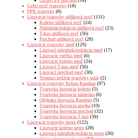
GEBO PP prechod
(14)
Gebo oceľ tvarovky
(18)
PPR tvarovky
(8)
Lisovacie tvarovky uhlíková oceľ
(131)
Koleno uhlíková oceľ
(24)
Nátrubok/redukcia uhlíková oceľ
(23)
T-kus uhlíková oceľ
(56)
Prechod uhlíková oceľ
(28)
Lisovacie tvarovky meď
(129)
Lisovací nátrubok/redukcia meď
(17)
Lisovacie viečko meď
(6)
Lisovacie koleno meď
(24)
Lisovací T-kus meď
(50)
Lisovací prechod meď
(30)
Tesniaci krúžok tvarovky solár
(2)
Lisovacie tvarovky Rehau Rautitan
(97)
Tvarovka lisovacia koleno
(5)
Tvarovka lisovacia nástenka
(6)
Objímka lisovacia Rautitan
(5)
Tvarovka lisovacia spojka
(10)
Tvarovka lisovacia prechod
(32)
Tvarovka lisovacia T-kus
(39)
Lisovacie tvarovky nerez
(122)
Lisovacie koleno nerez
(28)
Lisovací nátrubok/redukcia nerez
(26)