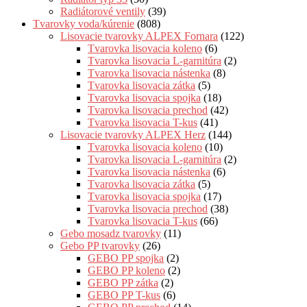
Radiátorové ventily
(39)
Tvarovky voda/kúrenie
(808)
Lisovacie tvarovky ALPEX Fornara
(122)
Tvarovka lisovacia koleno
(6)
Tvarovka lisovacia L-garnitúra
(2)
Tvarovka lisovacia nástenka
(8)
Tvarovka lisovacia zátka
(5)
Tvarovka lisovacia spojka
(18)
Tvarovka lisovacia prechod
(42)
Tvarovka lisovacia T-kus
(41)
Lisovacie tvarovky ALPEX Herz
(144)
Tvarovka lisovacia koleno
(10)
Tvarovka lisovacia L-garnitúra
(2)
Tvarovka lisovacia nástenka
(6)
Tvarovka lisovacia zátka
(5)
Tvarovka lisovacia spojka
(17)
Tvarovka lisovacia prechod
(38)
Tvarovka lisovacia T-kus
(66)
Gebo mosadz tvarovky
(11)
Gebo PP tvarovky
(26)
GEBO PP spojka
(2)
GEBO PP koleno
(2)
GEBO PP zátka
(2)
GEBO PP T-kus
(6)