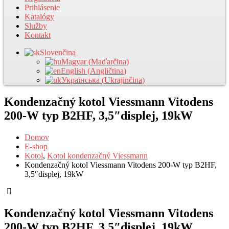
Prihlásenie
Katalógy
Služby
Kontakt
Slovenčina
Magyar
(
Maďarčina
)
English
(
Angličtina
)
Українська
(
Ukrajinčina
)
Kondenzačný kotol Viessmann Vitodens
200-W typ B2HF, 3,5″displej, 19kW
Domov
E-shop
Kotol
,
Kotol kondenzačný Viessmann
Kondenzačný kotol Viessmann Vitodens 200-W typ B2HF,
3,5″displej, 19kW
Kondenzačný kotol Viessmann Vitodens
200-W typ B2HF, 3,5″displej, 19kW