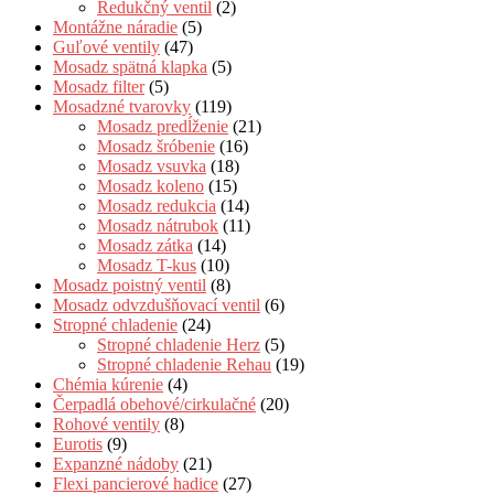
Redukčný ventil
(2)
Montážne náradie
(5)
Guľové ventily
(47)
Mosadz spätná klapka
(5)
Mosadz filter
(5)
Mosadzné tvarovky
(119)
Mosadz predĺženie
(21)
Mosadz šróbenie
(16)
Mosadz vsuvka
(18)
Mosadz koleno
(15)
Mosadz redukcia
(14)
Mosadz nátrubok
(11)
Mosadz zátka
(14)
Mosadz T-kus
(10)
Mosadz poistný ventil
(8)
Mosadz odvzdušňovací ventil
(6)
Stropné chladenie
(24)
Stropné chladenie Herz
(5)
Stropné chladenie Rehau
(19)
Chémia kúrenie
(4)
Čerpadlá obehové/cirkulačné
(20)
Rohové ventily
(8)
Eurotis
(9)
Expanzné nádoby
(21)
Flexi pancierové hadice
(27)