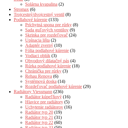
Solárna kvapalina
(2)
Stromax
(6)
Trojcestný/dvojcestný ventil
(8)
Podlahové kúrenie
(133)
Príchytná spona pre rúrky
(8)
Sada guľových ventilov
(9)
Skrinka pre rozdeľovač
(24)
Upínacia lišta
(2)
Adaptér zverný
(10)
Fólia podlahové kúrenie
(3)
Vodiaci oblúk
(3)
Obvodový dilatačný pás
(4)
Rúrka podlahové kúrenie
(18)
Chránička pre rúrky
(3)
Rehau Renova
(6)
Systémová doska
(14)
Rozdeľovač podlahové kúrenie
(29)
Radiátory Viessmann
(236)
Radiátor kúpeľňový
(16)
Hlavice pre radiátory
(5)
Uchytenie radiátorov
(16)
Radiátor typ 20
(19)
Radiátor typ 21
(31)
Radiátor typ 22
(60)
Radiátor typ 33
(50)