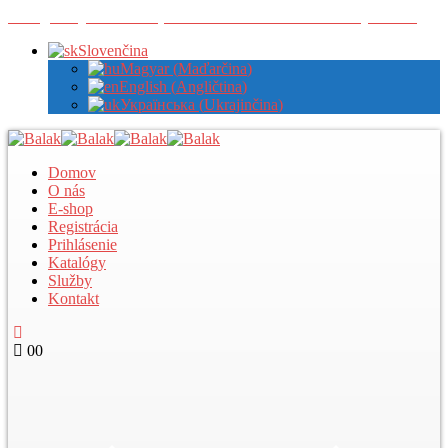
Zaregistrujte sa u nás pre zobrazenie veľkoobchodných cien
Slovenčina
Magyar
(
Maďarčina
)
English
(
Angličtina
)
Українська
(
Ukrajinčina
)
Domov
O nás
E-shop
Registrácia
Prihlásenie
Katalógy
Služby
Kontakt
0
0