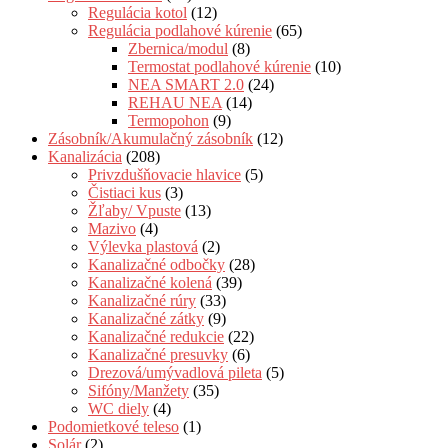
Regulácia kotol
(12)
Regulácia podlahové kúrenie
(65)
Zbernica/modul
(8)
Termostat podlahové kúrenie
(10)
NEA SMART 2.0
(24)
REHAU NEA
(14)
Termopohon
(9)
Zásobník/Akumulačný zásobník
(12)
Kanalizácia
(208)
Privzdušňovacie hlavice
(5)
Čistiaci kus
(3)
Žľaby/ Vpuste
(13)
Mazivo
(4)
Výlevka plastová
(2)
Kanalizačné odbočky
(28)
Kanalizačné kolená
(39)
Kanalizačné rúry
(33)
Kanalizačné zátky
(9)
Kanalizačné redukcie
(22)
Kanalizačné presuvky
(6)
Drezová/umývadlová pileta
(5)
Sifóny/Manžety
(35)
WC diely
(4)
Podomietkové teleso
(1)
Solár
(2)