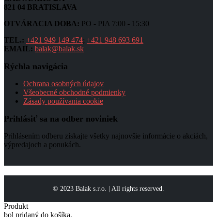
821 04 BRATISLAVA
OTVÁRACIA DOBA:
PO - PIA 7:00 - 15:30
TEL.:
+421 949 149 474
;
+421 948 693 691
EMAIL:
balak@balak.sk
Rýchla navigácia
Ochrana osobných údajov
Všeobecné obchodné podmienky
Zásady používania cookie
Prihlásiť sa na odber noviniek
Prihlásením odberu získajte všetky najnovšie informácie o akciách,
výpredajoch a ponukách.
© 2023 Balak s.r.o. | All rights reserved.
Produkt
bol pridaný do košíka.