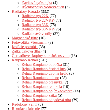
Závitová tyč/spojka
(4)
Rýchlospojky voda/vzduch
(3)
Radiátory Korado
(332)
Radiátor typ 22K
(77)
Radiátor typ 22VKP
(77)
Radiátor typ 33K
(75)
Radiátor typ 33VKP
(76)
Radiátorové ventily
(27)
Magnetické filtre
(10)
Fotovoltika Viessmann
(8)
Izolácie potrubia
(38)
Zátka tlaková dlhá
(4)
Čerpadlové skupiny s príslušenstvom
(13)
Raupiano Rehau
(141)
Rehau Raupiano odbočka
(31)
Rehau Raupiano čistiaci kus
(4)
Rehau Raupiano dvojité hrdlo
(3)
Rehau Raupiano koleno
(28)
Rehau Raupiano presuvka
(7)
Rehau Raupiano redukcia
(10)
Rehau Raupiano objímka/svorka
(14)
Rehau Raupiano zátka
(5)
Rehau Raupiano odpadová rúra
(39)
Redukčný ventil
(3)
Regulácia kúrenie
(77)