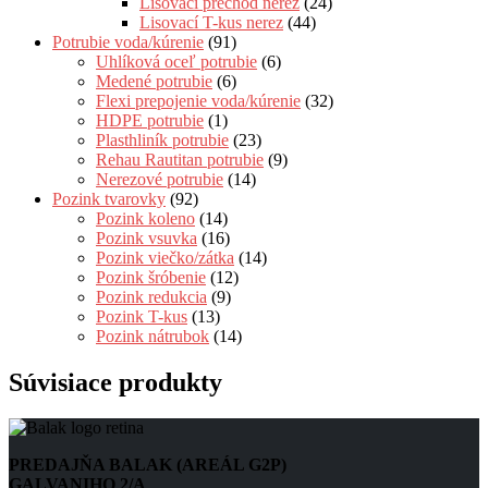
Lisovací prechod nerez
(24)
Lisovací T-kus nerez
(44)
Potrubie voda/kúrenie
(91)
Uhlíková oceľ potrubie
(6)
Medené potrubie
(6)
Flexi prepojenie voda/kúrenie
(32)
HDPE potrubie
(1)
Plasthliník potrubie
(23)
Rehau Rautitan potrubie
(9)
Nerezové potrubie
(14)
Pozink tvarovky
(92)
Pozink koleno
(14)
Pozink vsuvka
(16)
Pozink viečko/zátka
(14)
Pozink šróbenie
(12)
Pozink redukcia
(9)
Pozink T-kus
(13)
Pozink nátrubok
(14)
Súvisiace produkty
PREDAJŇA BALAK (AREÁL G2P)
GALVANIHO 2/A