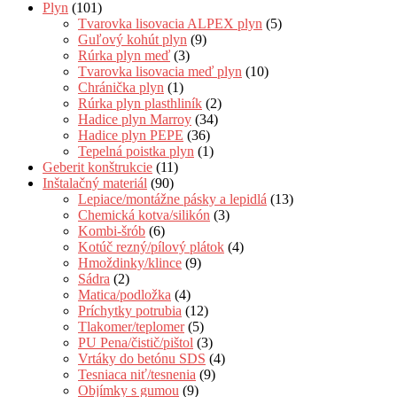
Plyn
(101)
Tvarovka lisovacia ALPEX plyn
(5)
Guľový kohút plyn
(9)
Rúrka plyn meď
(3)
Tvarovka lisovacia meď plyn
(10)
Chránička plyn
(1)
Rúrka plyn plasthliník
(2)
Hadice plyn Marroy
(34)
Hadice plyn PEPE
(36)
Tepelná poistka plyn
(1)
Geberit konštrukcie
(11)
Inštalačný materiál
(90)
Lepiace/montážne pásky a lepidlá
(13)
Chemická kotva/silikón
(3)
Kombi-šrób
(6)
Kotúč rezný/pílový plátok
(4)
Hmoždinky/klince
(9)
Sádra
(2)
Matica/podložka
(4)
Príchytky potrubia
(12)
Tlakomer/teplomer
(5)
PU Pena/čistič/pištol
(3)
Vrtáky do betónu SDS
(4)
Tesniaca niť/tesnenia
(9)
Objímky s gumou
(9)