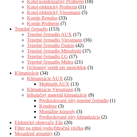
Kotol kondenzačný Protherm
(18)
Kotol elektrický Protherm
(11)
Kotol elektrický Viessmann
(5)
Komín Regulus
(33)
Komín Protherm
(7)
Tepelné čerpadlo
(153)
Tepelné čerpadlo AUX
(17)
Tepelné čerpadlo Viessmann
(16)
Tepelné čerpadlo Daikin
(42)
Tepelné čerpadlo Mitsubishi
(37)
Tepelné čerpadlo LG
(17)
Tepelné čerpadlo Midea
(21)
Ochranný ventil pre monoblok
(3)
Klimatizácie
(34)
Klimatizácie AUX
(22)
Multisplit AUX
(13)
Klimatizácie Viessmann
(3)
Inštalačný materiál klimatizácie
(9)
Predizolované rúry tepelné čerpadlo
(1)
Kondenz
(3)
Montážne konzoly
(3)
Predizolované rúry klimatizácia
(2)
Elektrické ohrievače Elíz
(20)
Filter na pitnú vodu/filtračná vložka
(6)
Mosadzné armatúry
(2)