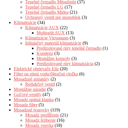
Tepelné čerpadlo Mitsubishi
(37)
Tepelné čerpadlo LG
(17)
Tepelné čerpadlo Midea
(21)
Ochranný ventil pre monoblok
(3)
Klimatizácie
(34)
Klimatizácie AUX
(22)
Multisplit AUX
(13)
Klimatizácie Viessmann
(3)
Inštalačný materiál klimatizácie
(9)
Predizolované rúry tepelné čerpadlo
(1)
Kondenz
(3)
Montážne konzoly
(3)
Predizolované rúry klimatizácia
(2)
Elektrické ohrievače Elíz
(20)
Filter na pitnú vodu/filtračná vložka
(6)
Mosadzné armatúry
(2)
Redukčný ventil
(2)
Montážne náradie
(5)
Guľové ventily
(47)
Mosadz spätná klapka
(5)
Mosadz filter
(5)
Mosadzné tvarovky
(119)
Mosadz predĺženie
(21)
Mosadz šróbenie
(16)
Mosadz vsuvka
(18)