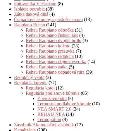
Fotovoltika Viessmann
(8)
Izolácie potrubia
(38)
Zátka tlaková dlhá
(4)
Čerpadlové skupiny s príslušenstvom
(13)
Raupiano Rehau
(141)
Rehau Raupiano odbočka
(31)
Rehau Raupiano čistiaci kus
(4)
Rehau Raupiano dvojité hrdlo
(3)
Rehau Raupiano koleno
(28)
Rehau Raupiano presuvka
(7)
Rehau Raupiano redukcia
(10)
Rehau Raupiano objímka/svorka
(14)
Rehau Raupiano zátka
(5)
Rehau Raupiano odpadová rúra
(39)
Redukčný ventil
(3)
Regulácia kúrenie
(77)
Regulácia kotol
(12)
Regulácia podlahové kúrenie
(65)
Zbernica/modul
(8)
Termostat podlahové kúrenie
(10)
NEA SMART 2.0
(24)
REHAU NEA
(14)
Termopohon
(9)
Zásobník/Akumulačný zásobník
(12)
Kanalizácia
(208)