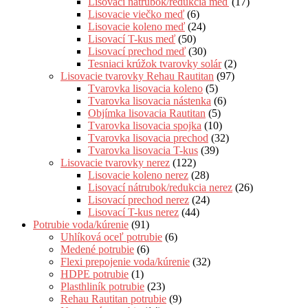
Lisovací nátrubok/redukcia meď
(17)
Lisovacie viečko meď
(6)
Lisovacie koleno meď
(24)
Lisovací T-kus meď
(50)
Lisovací prechod meď
(30)
Tesniaci krúžok tvarovky solár
(2)
Lisovacie tvarovky Rehau Rautitan
(97)
Tvarovka lisovacia koleno
(5)
Tvarovka lisovacia nástenka
(6)
Objímka lisovacia Rautitan
(5)
Tvarovka lisovacia spojka
(10)
Tvarovka lisovacia prechod
(32)
Tvarovka lisovacia T-kus
(39)
Lisovacie tvarovky nerez
(122)
Lisovacie koleno nerez
(28)
Lisovací nátrubok/redukcia nerez
(26)
Lisovací prechod nerez
(24)
Lisovací T-kus nerez
(44)
Potrubie voda/kúrenie
(91)
Uhlíková oceľ potrubie
(6)
Medené potrubie
(6)
Flexi prepojenie voda/kúrenie
(32)
HDPE potrubie
(1)
Plasthliník potrubie
(23)
Rehau Rautitan potrubie
(9)