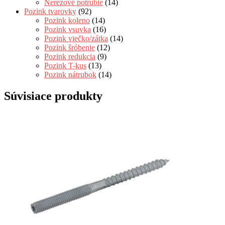
Nerezové potrubie
(14)
Pozink tvarovky
(92)
Pozink koleno
(14)
Pozink vsuvka
(16)
Pozink viečko/zátka
(14)
Pozink šróbenie
(12)
Pozink redukcia
(9)
Pozink T-kus
(13)
Pozink nátrubok
(14)
Súvisiace produkty