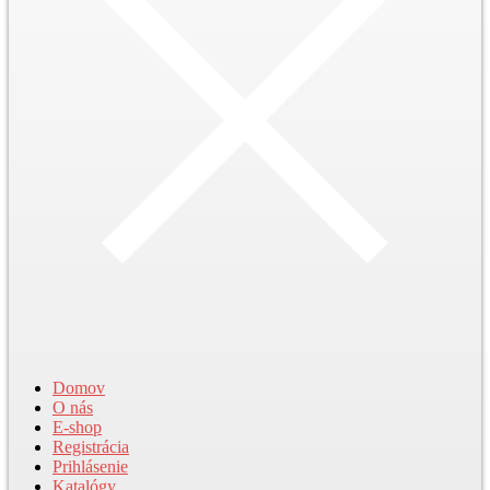
Domov
O nás
E-shop
Registrácia
Prihlásenie
Katalógy