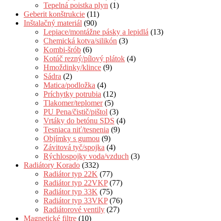
Tepelná poistka plyn
(1)
Geberit konštrukcie
(11)
Inštalačný materiál
(90)
Lepiace/montážne pásky a lepidlá
(13)
Chemická kotva/silikón
(3)
Kombi-šrób
(6)
Kotúč rezný/pílový plátok
(4)
Hmoždinky/klince
(9)
Sádra
(2)
Matica/podložka
(4)
Príchytky potrubia
(12)
Tlakomer/teplomer
(5)
PU Pena/čistič/pištol
(3)
Vrtáky do betónu SDS
(4)
Tesniaca niť/tesnenia
(9)
Objímky s gumou
(9)
Závitová tyč/spojka
(4)
Rýchlospojky voda/vzduch
(3)
Radiátory Korado
(332)
Radiátor typ 22K
(77)
Radiátor typ 22VKP
(77)
Radiátor typ 33K
(75)
Radiátor typ 33VKP
(76)
Radiátorové ventily
(27)
Magnetické filtre
(10)