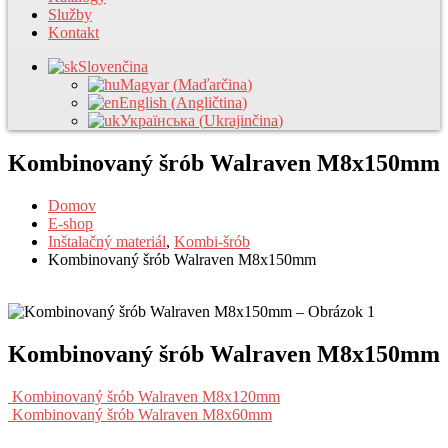
Služby
Kontakt
Slovenčina
Magyar
(
Maďarčina
)
English
(
Angličtina
)
Українська
(
Ukrajinčina
)
Kombinovaný šrób Walraven M8x150mm
Domov
E-shop
Inštalačný materiál
,
Kombi-šrób
Kombinovaný šrób Walraven M8x150mm
Kombinovaný šrób Walraven M8x150mm
Kombinovaný šrób Walraven M8x120mm
Kombinovaný šrób Walraven M8x60mm