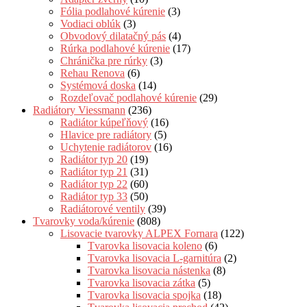
Fólia podlahové kúrenie
(3)
Vodiaci oblúk
(3)
Obvodový dilatačný pás
(4)
Rúrka podlahové kúrenie
(17)
Chránička pre rúrky
(3)
Rehau Renova
(6)
Systémová doska
(14)
Rozdeľovač podlahové kúrenie
(29)
Radiátory Viessmann
(236)
Radiátor kúpeľňový
(16)
Hlavice pre radiátory
(5)
Uchytenie radiátorov
(16)
Radiátor typ 20
(19)
Radiátor typ 21
(31)
Radiátor typ 22
(60)
Radiátor typ 33
(50)
Radiátorové ventily
(39)
Tvarovky voda/kúrenie
(808)
Lisovacie tvarovky ALPEX Fornara
(122)
Tvarovka lisovacia koleno
(6)
Tvarovka lisovacia L-garnitúra
(2)
Tvarovka lisovacia nástenka
(8)
Tvarovka lisovacia zátka
(5)
Tvarovka lisovacia spojka
(18)