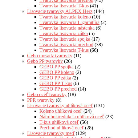
Tvarovka lisovacia prechod
(42)
Tvarovka lisovacia T-kus
(41)
Lisovacie tvarovky ALPEX Herz
(144)
Tvarovka lisovacia koleno
(10)
Tvarovka lisovacia L-garnitúra
(2)
Tvarovka lisovacia nástenka
(6)
Tvarovka lisovacia zátka
(5)
Tvarovka lisovacia spojka
(17)
Tvarovka lisovacia prechod
(38)
Tvarovka lisovacia T-kus
(66)
Gebo mosadz tvarovky
(11)
Gebo PP tvarovky
(26)
GEBO PP spojka
(2)
GEBO PP koleno
(2)
GEBO PP zátka
(2)
GEBO PP T-kus
(6)
GEBO PP prechod
(14)
Gebo oceľ tvarovky
(18)
PPR tvarovky
(8)
Lisovacie tvarovky uhlíková oceľ
(131)
Koleno uhlíková oceľ
(24)
Nátrubok/redukcia uhlíková oceľ
(23)
T-kus uhlíková oceľ
(56)
Prechod uhlíková oceľ
(28)
Lisovacie tvarovky meď
(129)