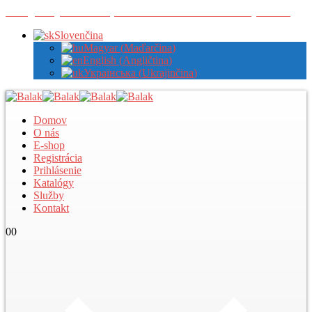
Zaregistrujte sa u nás pre zobrazenie veľkoobchodných cien
Slovenčina
Magyar
(
Maďarčina
)
English
(
Angličtina
)
Українська
(
Ukrajinčina
)
Domov
O nás
E-shop
Registrácia
Prihlásenie
Katalógy
Služby
Kontakt
0
0