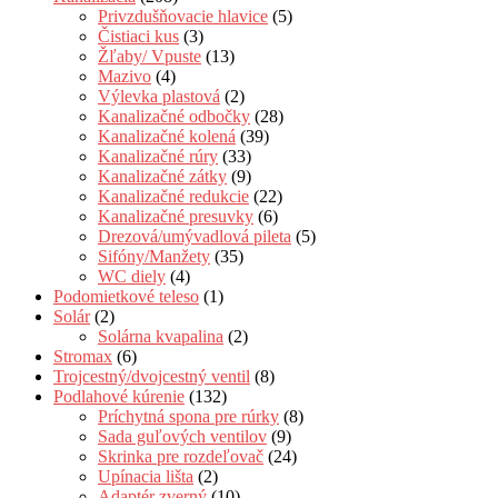
Privzdušňovacie hlavice
(5)
Čistiaci kus
(3)
Žľaby/ Vpuste
(13)
Mazivo
(4)
Výlevka plastová
(2)
Kanalizačné odbočky
(28)
Kanalizačné kolená
(39)
Kanalizačné rúry
(33)
Kanalizačné zátky
(9)
Kanalizačné redukcie
(22)
Kanalizačné presuvky
(6)
Drezová/umývadlová pileta
(5)
Sifóny/Manžety
(35)
WC diely
(4)
Podomietkové teleso
(1)
Solár
(2)
Solárna kvapalina
(2)
Stromax
(6)
Trojcestný/dvojcestný ventil
(8)
Podlahové kúrenie
(132)
Príchytná spona pre rúrky
(8)
Sada guľových ventilov
(9)
Skrinka pre rozdeľovač
(24)
Upínacia lišta
(2)
Adaptér zverný
(10)