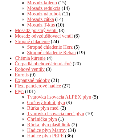
Mosadz koleno
(15)
Mosadz redukcia
(14)
Mosadz nátrubok
(11)
Mosadz zátka
(14)
Mosadz T-kus
(10)
Mosadz poistný ventil
(8)
Mosadz odvzdušňovací ventil
(6)
Stropné chladenie
(24)
Stropné chladenie Herz
(5)
Stropné chladenie Rehau
(19)
Chémia kúrenie
(4)
Čerpadlá obehové/cirkulačné
(20)
Rohové ventily
(8)
Eurotis
(9)
Expanzné nádoby
(21)
Flexi pancierové hadice
(27)
Plyn
(101)
Tvarovka lisovacia ALPEX plyn
(5)
Guľový kohút plyn
(9)
Rúrka plyn meď
(3)
Tvarovka lisovacia meď plyn
(10)
Chránička plyn
(1)
Rúrka plyn plasthliník
(2)
Hadice plyn Marroy
(34)
Hadice plyn PEPE
(36)