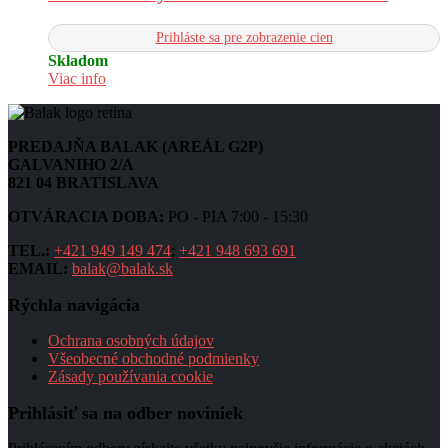
Prihláste sa pre zobrazenie cien
Skladom
Viac info
PREDAJŇA BALAK (AREÁL G2P)
GALVANIHO 2/A
821 04 BRATISLAVA
OTVÁRACIA DOBA:
PO - PIA 7:00 - 15:30
TEL.:
+421 949 149 474
;
+421 948 693 691
EMAIL:
balak@balak.sk
Rýchla navigácia
Ochrana osobných údajov
Všeobecné obchodné podmienky
Zásady používania cookie
Prihlásiť sa na odber noviniek