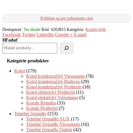
Prihláste sa pre zobrazenie cien
Dostupnosť:
Na sklade
Kód:
6263815
Kategória:
Kombi-šrób
Facebook
Twitter
LinkedIn
Google +
E-mail
Hľadať
Kategórie produktov
Kotol
(179)
Kotol kondenzačný Viessmann
(78)
Kotol kondenzačný Buderus
(29)
Kotol kondenzačný Protherm
(18)
Kotol elektrický Protherm
(11)
Kotol elektrický Viessmann
(5)
Komín Regulus
(33)
Komín Protherm
(7)
Tepelné čerpadlo
(153)
Tepelné čerpadlo AUX
(17)
Tepelné čerpadlo Viessmann
(16)
Tepelné čerpadlo Daikin
(42)