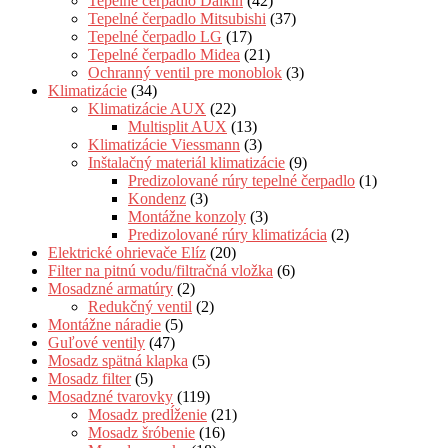
Tepelné čerpadlo Daikin
(42)
Tepelné čerpadlo Mitsubishi
(37)
Tepelné čerpadlo LG
(17)
Tepelné čerpadlo Midea
(21)
Ochranný ventil pre monoblok
(3)
Klimatizácie
(34)
Klimatizácie AUX
(22)
Multisplit AUX
(13)
Klimatizácie Viessmann
(3)
Inštalačný materiál klimatizácie
(9)
Predizolované rúry tepelné čerpadlo
(1)
Kondenz
(3)
Montážne konzoly
(3)
Predizolované rúry klimatizácia
(2)
Elektrické ohrievače Elíz
(20)
Filter na pitnú vodu/filtračná vložka
(6)
Mosadzné armatúry
(2)
Redukčný ventil
(2)
Montážne náradie
(5)
Guľové ventily
(47)
Mosadz spätná klapka
(5)
Mosadz filter
(5)
Mosadzné tvarovky
(119)
Mosadz predĺženie
(21)
Mosadz šróbenie
(16)