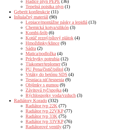
Hadice plyn PEPE
(36)
Tepelná poistka plyn
(1)
Geberit konštrukcie
(11)
Inštalačný materiál
(90)
Lepiace/montážne pásky a lepidlá
(13)
Chemická kotva/silikón
(3)
Kombi-šrób
(6)
Kotúč rezný/pílový plátok
(4)
Hmoždinky/klince
(9)
Sádra
(2)
Matica/podložka
(4)
Príchytky potrubia
(12)
Tlakomer/teplomer
(5)
PU Pena/čistič/pištol
(3)
Vrtáky do betónu SDS
(4)
Tesniaca niť/tesnenia
(9)
Objímky s gumou
(9)
Závitová tyč/spojka
(4)
Rýchlospojky voda/vzduch
(3)
Radiátory Korado
(332)
Radiátor typ 22K
(77)
Radiátor typ 22VKP
(77)
Radiátor typ 33K
(75)
Radiátor typ 33VKP
(76)
Radiátorové ventily
(27)