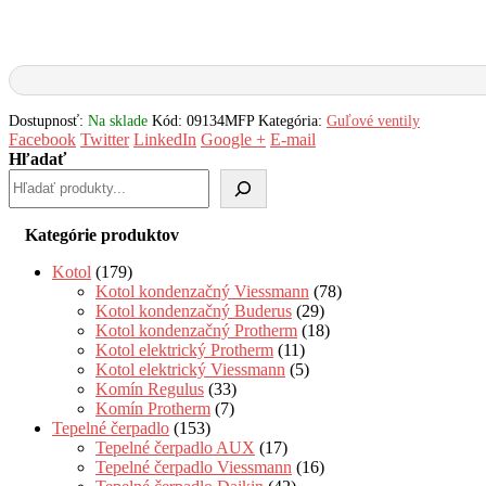
Dostupnosť:
Na sklade
Kód:
09134MFP
Kategória:
Guľové ventily
Facebook
Twitter
LinkedIn
Google +
E-mail
Hľadať
Kategórie produktov
Kotol
(179)
Kotol kondenzačný Viessmann
(78)
Kotol kondenzačný Buderus
(29)
Kotol kondenzačný Protherm
(18)
Kotol elektrický Protherm
(11)
Kotol elektrický Viessmann
(5)
Komín Regulus
(33)
Komín Protherm
(7)
Tepelné čerpadlo
(153)
Tepelné čerpadlo AUX
(17)
Tepelné čerpadlo Viessmann
(16)