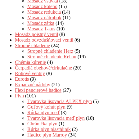
Mosadz vsuvka
(18)
Mosadz koleno
(15)
Mosadz redukcia
(14)
Mosadz nátrubok
(11)
Mosadz zátka
(14)
Mosadz T-kus
(10)
Mosadz poistný ventil
(8)
Mosadz odvzdušňovací ventil
(6)
Stropné chladenie
(24)
Stropné chladenie Herz
(5)
Stropné chladenie Rehau
(19)
Chémia kúrenie
(4)
Čerpadlá obehové/cirkulačné
(20)
Rohové ventily
(8)
Eurotis
(9)
Expanzné nádoby
(21)
Flexi pancierové hadice
(27)
Plyn
(101)
Tvarovka lisovacia ALPEX plyn
(5)
Guľový kohút plyn
(9)
Rúrka plyn meď
(3)
Tvarovka lisovacia meď plyn
(10)
Chránička plyn
(1)
Rúrka plyn plasthliník
(2)
Hadice plyn Marroy
(34)