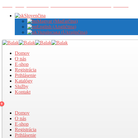
Zaregistrujte sa u nás pre zobrazenie veľkoobchodných cien
Slovenčina
Magyar
(
Maďarčina
)
English
(
Angličtina
)
Українська
(
Ukrajinčina
)
Domov
O nás
E-shop
Registrácia
Prihlásenie
Katalógy
Služby
Kontakt
0
Domov
O nás
E-shop
Registrácia
Prihlásenie