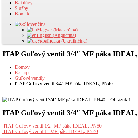
Katalógy
Služby
Kontakt
Slovenčina
Magyar
(
Maďarčina
)
English
(
Angličtina
)
Українська
(
Ukrajinčina
)
ITAP Guľový ventil 3/4″ MF páka IDEAL
Domov
E-shop
Guľové ventily
ITAP Guľový ventil 3/4″ MF páka IDEAL, PN40
ITAP Guľový ventil 3/4″ MF páka IDEAL
ITAP Guľový ventil 1/2″ MF páka IDEAL, PN50
ITAP Guľový ventil 1″ MF páka IDEAL, PN40