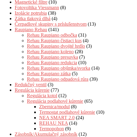
Magnetické filtre
(10)
Fotovoltika Viessmann
(8)
Izolácie potrubia
(38)
Zátka tlaková dlhá
(4)
Čerpadlové skupiny s príslušenstvom
(13)
Raupiano Rehau
(141)
Rehau Raupiano odbočka
(31)
Rehau Raupiano čistiaci kus
(4)
Rehau Raupiano dvojité hrdlo
(3)
Rehau Raupiano koleno
(28)
Rehau Raupiano presuvka
(7)
Rehau Raupiano redukcia
(10)
Rehau Raupiano objímka/svorka
(14)
Rehau Raupiano zátka
(5)
Rehau Raupiano odpadová rúra
(39)
Redukčný ventil
(3)
Regulácia kúrenie
(77)
Regulácia kotol
(12)
Regulácia podlahové kúrenie
(65)
Zbernica/modul
(8)
Termostat podlahové kúrenie
(10)
NEA SMART 2.0
(24)
REHAU NEA
(14)
Termopohon
(9)
Zásobník/Akumulačný zásobník
(12)