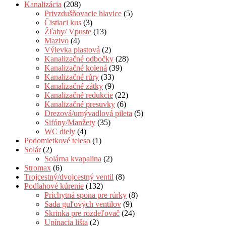
Kanalizácia
(208)
Privzdušňovacie hlavice
(5)
Čistiaci kus
(3)
Žľaby/ Vpuste
(13)
Mazivo
(4)
Výlevka plastová
(2)
Kanalizačné odbočky
(28)
Kanalizačné kolená
(39)
Kanalizačné rúry
(33)
Kanalizačné zátky
(9)
Kanalizačné redukcie
(22)
Kanalizačné presuvky
(6)
Drezová/umývadlová pileta
(5)
Sifóny/Manžety
(35)
WC diely
(4)
Podomietkové teleso
(1)
Solár
(2)
Solárna kvapalina
(2)
Stromax
(6)
Trojcestný/dvojcestný ventil
(8)
Podlahové kúrenie
(132)
Príchytná spona pre rúrky
(8)
Sada guľových ventilov
(9)
Skrinka pre rozdeľovač
(24)
Upínacia lišta
(2)