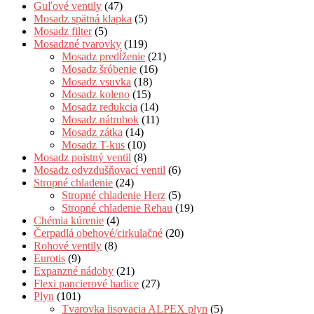
Guľové ventily
(47)
Mosadz spätná klapka
(5)
Mosadz filter
(5)
Mosadzné tvarovky
(119)
Mosadz predĺženie
(21)
Mosadz šróbenie
(16)
Mosadz vsuvka
(18)
Mosadz koleno
(15)
Mosadz redukcia
(14)
Mosadz nátrubok
(11)
Mosadz zátka
(14)
Mosadz T-kus
(10)
Mosadz poistný ventil
(8)
Mosadz odvzdušňovací ventil
(6)
Stropné chladenie
(24)
Stropné chladenie Herz
(5)
Stropné chladenie Rehau
(19)
Chémia kúrenie
(4)
Čerpadlá obehové/cirkulačné
(20)
Rohové ventily
(8)
Eurotis
(9)
Expanzné nádoby
(21)
Flexi pancierové hadice
(27)
Plyn
(101)
Tvarovka lisovacia ALPEX plyn
(5)