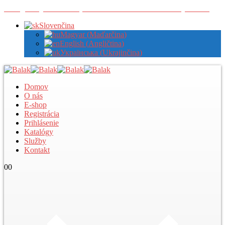
Zaregistrujte sa u nás pre zobrazenie veľkoobchodných cien
Slovenčina
Magyar
(
Maďarčina
)
English
(
Angličtina
)
Українська
(
Ukrajinčina
)
Domov
O nás
E-shop
Registrácia
Prihlásenie
Katalógy
Služby
Kontakt
0
0