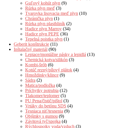
Guľový kohút plyn
(9)
Rúrka plyn meď
(3)
Tvarovka lisovacia meď plyn
(10)
Chránička plyn
(1)
Rúrka plyn plasthliník
(2)
Hadice plyn Marroy
(34)
Hadice plyn PEPE
(36)
Tepelná poistka plyn
(1)
Geberit konštrukcie
(11)
Inštalačný materiál
(90)
Lepiace/montážne pásky a lepidlá
(13)
Chemická kotva/silikón
(3)
Kombi-šrób
(6)
Kotúč rezný/pílový plátok
(4)
Hmoždinky/klince
(9)
Sádra
(2)
Matica/podložka
(4)
Príchytky potrubia
(12)
Tlakomer/teplomer
(5)
PU Pena/čistič/pištol
(3)
Vrtáky do betónu SDS
(4)
Tesniaca niť/tesnenia
(9)
Objímky s gumou
(9)
Závitová tyč/spojka
(4)
Rýchlospojky voda/vzduch
(3)