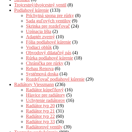
Trojcestný/dvojcestný ventil
(8)
Podlahové kúrenie
(133)
Príchytná spona pre rúrky
(8)
Sada guľových ventilov
(9)
Skrinka pre rozdeľovač
(24)
Upínacia lišta
(2)
Adaptér zverný
(10)
Fólia podlahové kúrenie
(3)
Vodiaci oblúk
(3)
Obvodový dilatačný pás
(4)
Rúrka podlahové kúrenie
(18)
Chránička pre rúrky
(3)
Rehau Renova
(6)
Systémová doska
(14)
Rozdeľovač podlahové kúrenie
(29)
Radiátory Viessmann
(236)
Radiátor kúpeľňový
(16)
Hlavice pre radiátory
(5)
Uchytenie radiátorov
(16)
Radiátor typ 20
(19)
Radiátor typ 21
(31)
Radiátor typ 22
(60)
Radiátor typ 33
(50)
Radiátorové ventily
(39)