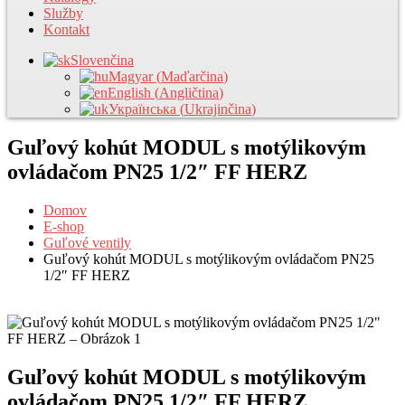
Služby
Kontakt
Slovenčina
Magyar
(
Maďarčina
)
English
(
Angličtina
)
Українська
(
Ukrajinčina
)
Guľový kohút MODUL s motýlikovým
ovládačom PN25 1/2″ FF HERZ
Domov
E-shop
Guľové ventily
Guľový kohút MODUL s motýlikovým ovládačom PN25
1/2″ FF HERZ
Guľový kohút MODUL s motýlikovým
ovládačom PN25 1/2″ FF HERZ