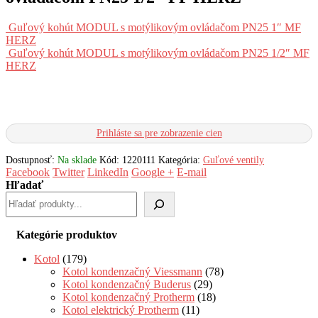
Guľový kohút MODUL s motýlikovým ovládačom PN25 1″ MF
HERZ
Guľový kohút MODUL s motýlikovým ovládačom PN25 1/2″ MF
HERZ
Prihláste sa pre zobrazenie cien
Dostupnosť:
Na sklade
Kód:
1220111
Kategória:
Guľové ventily
Facebook
Twitter
LinkedIn
Google +
E-mail
Hľadať
Kategórie produktov
Kotol
(179)
Kotol kondenzačný Viessmann
(78)
Kotol kondenzačný Buderus
(29)
Kotol kondenzačný Protherm
(18)
Kotol elektrický Protherm
(11)