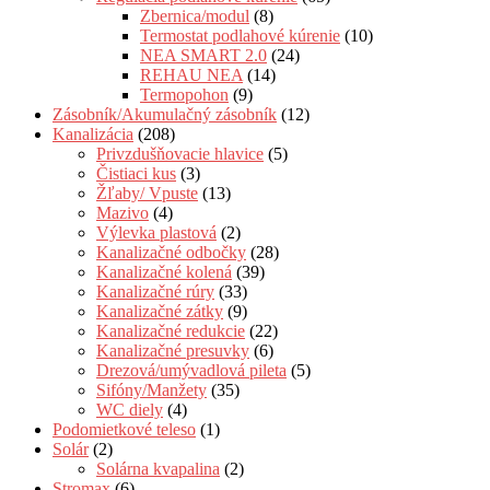
Zbernica/modul
(8)
Termostat podlahové kúrenie
(10)
NEA SMART 2.0
(24)
REHAU NEA
(14)
Termopohon
(9)
Zásobník/Akumulačný zásobník
(12)
Kanalizácia
(208)
Privzdušňovacie hlavice
(5)
Čistiaci kus
(3)
Žľaby/ Vpuste
(13)
Mazivo
(4)
Výlevka plastová
(2)
Kanalizačné odbočky
(28)
Kanalizačné kolená
(39)
Kanalizačné rúry
(33)
Kanalizačné zátky
(9)
Kanalizačné redukcie
(22)
Kanalizačné presuvky
(6)
Drezová/umývadlová pileta
(5)
Sifóny/Manžety
(35)
WC diely
(4)
Podomietkové teleso
(1)
Solár
(2)
Solárna kvapalina
(2)
Stromax
(6)