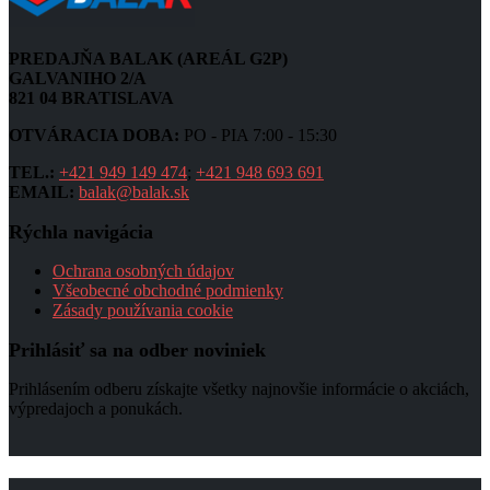
PREDAJŇA BALAK (AREÁL G2P)
GALVANIHO 2/A
821 04 BRATISLAVA
OTVÁRACIA DOBA:
PO - PIA 7:00 - 15:30
TEL.:
+421 949 149 474
;
+421 948 693 691
EMAIL:
balak@balak.sk
Rýchla navigácia
Ochrana osobných údajov
Všeobecné obchodné podmienky
Zásady používania cookie
Prihlásiť sa na odber noviniek
Prihlásením odberu získajte všetky najnovšie informácie o akciách,
výpredajoch a ponukách.