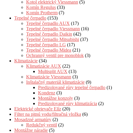
Kotol elektrický Viessmann
(5)
Komín Regulus
(33)
Komín Protherm
(7)
Tepelné čerpadlo
(153)
Tepelné čerpadlo AUX
(17)
Tepelné čerpadlo Viessmann
(16)
Tepelné čerpadlo Daikin
(42)
Tepelné čerpadlo Mitsubishi
(37)
Tepelné čerpadlo LG
(17)
Tepelné čerpadlo Midea
(21)
Ochranný ventil pre monoblok
(3)
Klimatizácie
(34)
Klimatizácie AUX
(22)
Multisplit AUX
(13)
Klimatizácie Viessmann
(3)
Inštalačný materiál klimatizácie
(9)
Predizolované rúry tepelné čerpadlo
(1)
Kondenz
(3)
Montážne konzoly
(3)
Predizolované rúry klimatizácia
(2)
Elektrické ohrievače Elíz
(20)
Filter na pitnú vodu/filtračná vložka
(6)
Mosadzné armatúry
(2)
Redukčný ventil
(2)
Montážne náradie
(5)