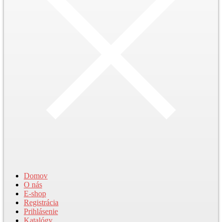
Domov
O nás
E-shop
Registrácia
Prihlásenie
Katalógy