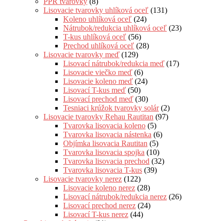
PPR tvarovky
(8)
Lisovacie tvarovky uhlíková oceľ
(131)
Koleno uhlíková oceľ
(24)
Nátrubok/redukcia uhlíková oceľ
(23)
T-kus uhlíková oceľ
(56)
Prechod uhlíková oceľ
(28)
Lisovacie tvarovky meď
(129)
Lisovací nátrubok/redukcia meď
(17)
Lisovacie viečko meď
(6)
Lisovacie koleno meď
(24)
Lisovací T-kus meď
(50)
Lisovací prechod meď
(30)
Tesniaci krúžok tvarovky solár
(2)
Lisovacie tvarovky Rehau Rautitan
(97)
Tvarovka lisovacia koleno
(5)
Tvarovka lisovacia nástenka
(6)
Objímka lisovacia Rautitan
(5)
Tvarovka lisovacia spojka
(10)
Tvarovka lisovacia prechod
(32)
Tvarovka lisovacia T-kus
(39)
Lisovacie tvarovky nerez
(122)
Lisovacie koleno nerez
(28)
Lisovací nátrubok/redukcia nerez
(26)
Lisovací prechod nerez
(24)
Lisovací T-kus nerez
(44)