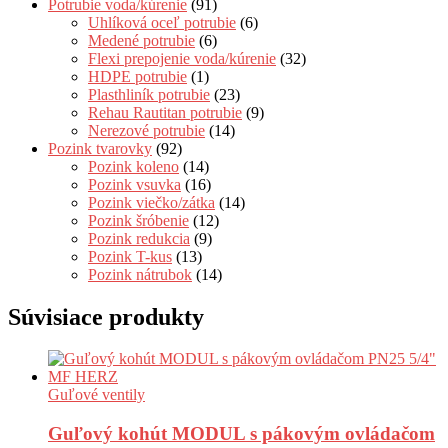
Potrubie voda/kúrenie
(91)
Uhlíková oceľ potrubie
(6)
Medené potrubie
(6)
Flexi prepojenie voda/kúrenie
(32)
HDPE potrubie
(1)
Plasthliník potrubie
(23)
Rehau Rautitan potrubie
(9)
Nerezové potrubie
(14)
Pozink tvarovky
(92)
Pozink koleno
(14)
Pozink vsuvka
(16)
Pozink viečko/zátka
(14)
Pozink šróbenie
(12)
Pozink redukcia
(9)
Pozink T-kus
(13)
Pozink nátrubok
(14)
Súvisiace produkty
Guľové ventily
Guľový kohút MODUL s pákovým ovládačom