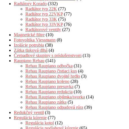
Radiátory Korado
(332)
Radiátor typ 22K
(77)
Radiátor typ 22VKP
(77)
Radiátor typ 33K
(75)
Radiátor typ 33VKP
(76)
Radiátorové ventily
(27)
Magnetické filtre
(10)
Fotovoltika Viessmann
(8)
Izolácie potrubia
(38)
Zátka tlaková dlhá
(4)
Čerpadlové skupiny s príslušenstvom
(13)
Raupiano Rehau
(141)
Rehau Raupiano odbočka
(31)
Rehau Raupiano čistiaci kus
(4)
Rehau Raupiano dvojité hrdlo
(3)
Rehau Raupiano koleno
(28)
Rehau Raupiano presuvka
(7)
Rehau Raupiano redukcia
(10)
Rehau Raupiano objímka/svorka
(14)
Rehau Raupiano zátka
(5)
Rehau Raupiano odpadová rúra
(39)
Redukčný ventil
(3)
Regulácia kúrenie
(77)
Regulácia kotol
(12)
Regulácia podlahové kúrenie
(65)