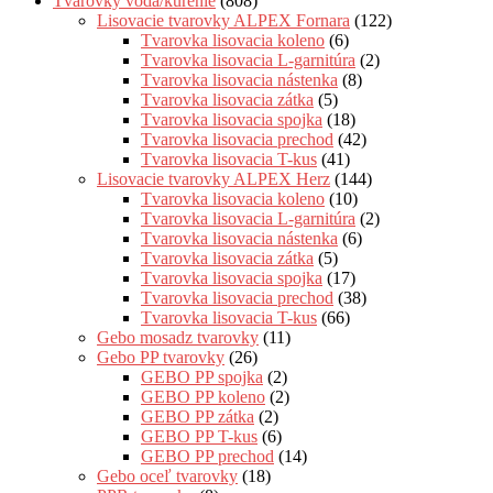
Tvarovky voda/kúrenie
(808)
Lisovacie tvarovky ALPEX Fornara
(122)
Tvarovka lisovacia koleno
(6)
Tvarovka lisovacia L-garnitúra
(2)
Tvarovka lisovacia nástenka
(8)
Tvarovka lisovacia zátka
(5)
Tvarovka lisovacia spojka
(18)
Tvarovka lisovacia prechod
(42)
Tvarovka lisovacia T-kus
(41)
Lisovacie tvarovky ALPEX Herz
(144)
Tvarovka lisovacia koleno
(10)
Tvarovka lisovacia L-garnitúra
(2)
Tvarovka lisovacia nástenka
(6)
Tvarovka lisovacia zátka
(5)
Tvarovka lisovacia spojka
(17)
Tvarovka lisovacia prechod
(38)
Tvarovka lisovacia T-kus
(66)
Gebo mosadz tvarovky
(11)
Gebo PP tvarovky
(26)
GEBO PP spojka
(2)
GEBO PP koleno
(2)
GEBO PP zátka
(2)
GEBO PP T-kus
(6)
GEBO PP prechod
(14)
Gebo oceľ tvarovky
(18)