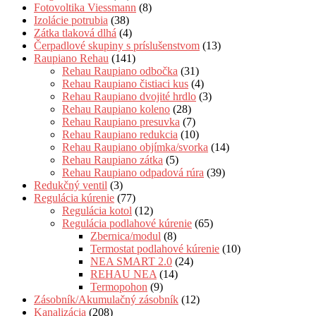
Fotovoltika Viessmann
(8)
Izolácie potrubia
(38)
Zátka tlaková dlhá
(4)
Čerpadlové skupiny s príslušenstvom
(13)
Raupiano Rehau
(141)
Rehau Raupiano odbočka
(31)
Rehau Raupiano čistiaci kus
(4)
Rehau Raupiano dvojité hrdlo
(3)
Rehau Raupiano koleno
(28)
Rehau Raupiano presuvka
(7)
Rehau Raupiano redukcia
(10)
Rehau Raupiano objímka/svorka
(14)
Rehau Raupiano zátka
(5)
Rehau Raupiano odpadová rúra
(39)
Redukčný ventil
(3)
Regulácia kúrenie
(77)
Regulácia kotol
(12)
Regulácia podlahové kúrenie
(65)
Zbernica/modul
(8)
Termostat podlahové kúrenie
(10)
NEA SMART 2.0
(24)
REHAU NEA
(14)
Termopohon
(9)
Zásobník/Akumulačný zásobník
(12)
Kanalizácia
(208)