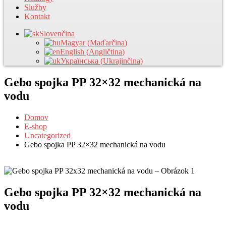
Služby
Kontakt
Slovenčina
Magyar
(
Maďarčina
)
English
(
Angličtina
)
Українська
(
Ukrajinčina
)
Gebo spojka PP 32×32 mechanická na
vodu
Domov
E-shop
Uncategorized
Gebo spojka PP 32×32 mechanická na vodu
Gebo spojka PP 32×32 mechanická na
vodu