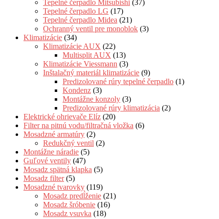
Tepelné čerpadlo Mitsubishi
(37)
Tepelné čerpadlo LG
(17)
Tepelné čerpadlo Midea
(21)
Ochranný ventil pre monoblok
(3)
Klimatizácie
(34)
Klimatizácie AUX
(22)
Multisplit AUX
(13)
Klimatizácie Viessmann
(3)
Inštalačný materiál klimatizácie
(9)
Predizolované rúry tepelné čerpadlo
(1)
Kondenz
(3)
Montážne konzoly
(3)
Predizolované rúry klimatizácia
(2)
Elektrické ohrievače Elíz
(20)
Filter na pitnú vodu/filtračná vložka
(6)
Mosadzné armatúry
(2)
Redukčný ventil
(2)
Montážne náradie
(5)
Guľové ventily
(47)
Mosadz spätná klapka
(5)
Mosadz filter
(5)
Mosadzné tvarovky
(119)
Mosadz predĺženie
(21)
Mosadz šróbenie
(16)
Mosadz vsuvka
(18)