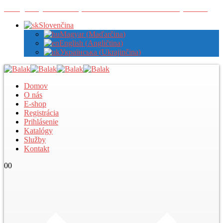
Zaregistrujte sa u nás pre zobrazenie veľkoobchodných cien
Slovenčina
Magyar
(
Maďarčina
)
English
(
Angličtina
)
Українська
(
Ukrajinčina
)
Domov
O nás
E-shop
Registrácia
Prihlásenie
Katalógy
Služby
Kontakt
0
0