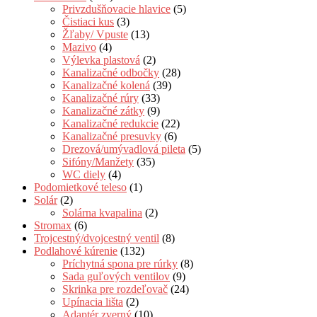
Privzdušňovacie hlavice
(5)
Čistiaci kus
(3)
Žľaby/ Vpuste
(13)
Mazivo
(4)
Výlevka plastová
(2)
Kanalizačné odbočky
(28)
Kanalizačné kolená
(39)
Kanalizačné rúry
(33)
Kanalizačné zátky
(9)
Kanalizačné redukcie
(22)
Kanalizačné presuvky
(6)
Drezová/umývadlová pileta
(5)
Sifóny/Manžety
(35)
WC diely
(4)
Podomietkové teleso
(1)
Solár
(2)
Solárna kvapalina
(2)
Stromax
(6)
Trojcestný/dvojcestný ventil
(8)
Podlahové kúrenie
(132)
Príchytná spona pre rúrky
(8)
Sada guľových ventilov
(9)
Skrinka pre rozdeľovač
(24)
Upínacia lišta
(2)
Adaptér zverný
(10)