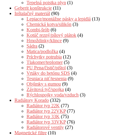
Tepelná poistka plyn
(1)
Geberit konštrukcie
(11)
Inštalačný materiál
(90)
Lepiace/montážne pásky a lepidlá
(13)
Chemická kotva/silikón
(3)
Kombi-šrób
(6)
Kotúč rezný/pílový plátok
(4)
Hmoždinky/klince
(9)
Sádra
(2)
Matica/podložka
(4)
Príchytky potrubia
(12)
Tlakomer/teplomer
(5)
PU Pena/čistič/pištol
(3)
Vrtáky do betónu SDS
(4)
Tesniaca niť/tesnenia
(9)
Objímky s gumou
(9)
Závitová tyč/spojka
(4)
Rýchlospojky voda/vzduch
(3)
Radiátory Korado
(332)
Radiátor typ 22K
(77)
Radiátor typ 22VKP
(77)
Radiátor typ 33K
(75)
Radiátor typ 33VKP
(76)
Radiátorové ventily
(27)
Magnetické filtre
(10)