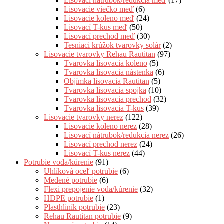
Lisovací nátrubok/redukcia meď
(17)
Lisovacie viečko meď
(6)
Lisovacie koleno meď
(24)
Lisovací T-kus meď
(50)
Lisovací prechod meď
(30)
Tesniaci krúžok tvarovky solár
(2)
Lisovacie tvarovky Rehau Rautitan
(97)
Tvarovka lisovacia koleno
(5)
Tvarovka lisovacia nástenka
(6)
Objímka lisovacia Rautitan
(5)
Tvarovka lisovacia spojka
(10)
Tvarovka lisovacia prechod
(32)
Tvarovka lisovacia T-kus
(39)
Lisovacie tvarovky nerez
(122)
Lisovacie koleno nerez
(28)
Lisovací nátrubok/redukcia nerez
(26)
Lisovací prechod nerez
(24)
Lisovací T-kus nerez
(44)
Potrubie voda/kúrenie
(91)
Uhlíková oceľ potrubie
(6)
Medené potrubie
(6)
Flexi prepojenie voda/kúrenie
(32)
HDPE potrubie
(1)
Plasthliník potrubie
(23)
Rehau Rautitan potrubie
(9)