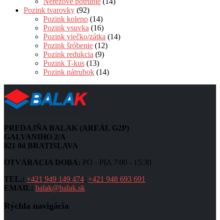
Nerezové potrubie
(14)
Pozink tvarovky
(92)
Pozink koleno
(14)
Pozink vsuvka
(16)
Pozink viečko/zátka
(14)
Pozink šróbenie
(12)
Pozink redukcia
(9)
Pozink T-kus
(13)
Pozink nátrubok
(14)
PREDAJŇA BALAK (AREÁL G2P)
GALVANIHO 2/A
821 04 BRATISLAVA
OTVÁRACIA DOBA:
PO - PIA 7:00 - 15:30
TEL.:
+421 949 149 474
;
+421 948 693 691
EMAIL:
balak@balak.sk
Rýchla navigácia