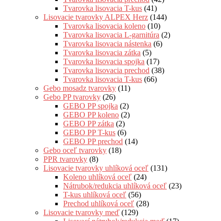
Tvarovka lisovacia T-kus
(41)
Lisovacie tvarovky ALPEX Herz
(144)
Tvarovka lisovacia koleno
(10)
Tvarovka lisovacia L-garnitúra
(2)
Tvarovka lisovacia nástenka
(6)
Tvarovka lisovacia zátka
(5)
Tvarovka lisovacia spojka
(17)
Tvarovka lisovacia prechod
(38)
Tvarovka lisovacia T-kus
(66)
Gebo mosadz tvarovky
(11)
Gebo PP tvarovky
(26)
GEBO PP spojka
(2)
GEBO PP koleno
(2)
GEBO PP zátka
(2)
GEBO PP T-kus
(6)
GEBO PP prechod
(14)
Gebo oceľ tvarovky
(18)
PPR tvarovky
(8)
Lisovacie tvarovky uhlíková oceľ
(131)
Koleno uhlíková oceľ
(24)
Nátrubok/redukcia uhlíková oceľ
(23)
T-kus uhlíková oceľ
(56)
Prechod uhlíková oceľ
(28)
Lisovacie tvarovky meď
(129)