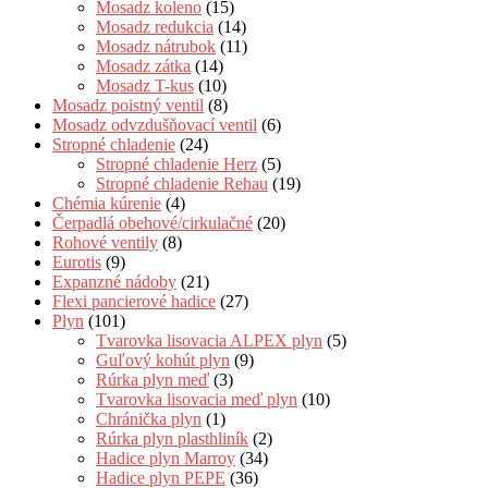
Mosadz koleno
(15)
Mosadz redukcia
(14)
Mosadz nátrubok
(11)
Mosadz zátka
(14)
Mosadz T-kus
(10)
Mosadz poistný ventil
(8)
Mosadz odvzdušňovací ventil
(6)
Stropné chladenie
(24)
Stropné chladenie Herz
(5)
Stropné chladenie Rehau
(19)
Chémia kúrenie
(4)
Čerpadlá obehové/cirkulačné
(20)
Rohové ventily
(8)
Eurotis
(9)
Expanzné nádoby
(21)
Flexi pancierové hadice
(27)
Plyn
(101)
Tvarovka lisovacia ALPEX plyn
(5)
Guľový kohút plyn
(9)
Rúrka plyn meď
(3)
Tvarovka lisovacia meď plyn
(10)
Chránička plyn
(1)
Rúrka plyn plasthliník
(2)
Hadice plyn Marroy
(34)
Hadice plyn PEPE
(36)