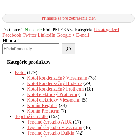
Prihláste sa pre zobrazenie cien
Dostupnosť:
Na sklade
Kód:
PKPEKA32
Kategória:
Uncategorized
Facebook
Twitter
LinkedIn
Google +
E-mail
Hľadať
Kategórie produktov
Kotol
(179)
Kotol kondenzačný Viessmann
(78)
Kotol kondenzačný Buderus
(29)
Kotol kondenzačný Protherm
(18)
Kotol elektrický Protherm
(11)
Kotol elektrický Viessmann
(5)
Komín Regulus
(33)
Komín Protherm
(7)
Tepelné čerpadlo
(153)
Tepelné čerpadlo AUX
(17)
Tepelné čerpadlo Viessmann
(16)
Tepelné čerpadlo Daikin
(42)