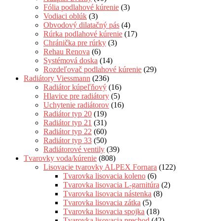
Fólia podlahové kúrenie
(3)
Vodiaci oblúk
(3)
Obvodový dilatačný pás
(4)
Rúrka podlahové kúrenie
(17)
Chránička pre rúrky
(3)
Rehau Renova
(6)
Systémová doska
(14)
Rozdeľovač podlahové kúrenie
(29)
Radiátory Viessmann
(236)
Radiátor kúpeľňový
(16)
Hlavice pre radiátory
(5)
Uchytenie radiátorov
(16)
Radiátor typ 20
(19)
Radiátor typ 21
(31)
Radiátor typ 22
(60)
Radiátor typ 33
(50)
Radiátorové ventily
(39)
Tvarovky voda/kúrenie
(808)
Lisovacie tvarovky ALPEX Fornara
(122)
Tvarovka lisovacia koleno
(6)
Tvarovka lisovacia L-garnitúra
(2)
Tvarovka lisovacia nástenka
(8)
Tvarovka lisovacia zátka
(5)
Tvarovka lisovacia spojka
(18)
Tvarovka lisovacia prechod
(42)