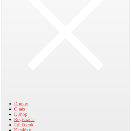
Domov
O nás
E-shop
Registrácia
Prihlásenie
Katalógy