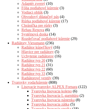
Adaptér zverný
(10)
Fólia podlahové kúrenie
(3)
Vodiaci oblúk
(3)
Obvodový dilatačný pás
(4)
Rúrka podlahové kúrenie
(17)
Chránička pre rúrky
(3)
Rehau Renova
(6)
Systémová doska
(14)
Rozdeľovač podlahové kúrenie
(29)
Radiátory Viessmann
(236)
Radiátor kúpeľňový
(16)
Hlavice pre radiátory
(5)
Uchytenie radiátorov
(16)
Radiátor typ 20
(19)
Radiátor typ 21
(31)
Radiátor typ 22
(60)
Radiátor typ 33
(50)
Radiátorové ventily
(39)
Tvarovky voda/kúrenie
(808)
Lisovacie tvarovky ALPEX Fornara
(122)
Tvarovka lisovacia koleno
(6)
Tvarovka lisovacia L-garnitúra
(2)
Tvarovka lisovacia nástenka
(8)
Tvarovka lisovacia zátka
(5)
Tvarovka lisovacia spojka
(18)