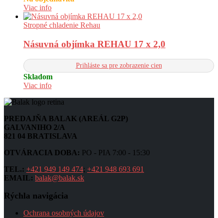
Viac info
Stropné chladenie Rehau
Násuvná objímka REHAU 17 x 2,0
Prihláste sa pre zobrazenie cien
Skladom
Viac info
PREDAJŇA BALAK (AREÁL G2P)
GALVANIHO 2/A
821 04 BRATISLAVA
OTVÁRACIA DOBA:
PO - PIA 7:00 - 15:30
TEL.:
+421 949 149 474
;
+421 948 693 691
EMAIL:
balak@balak.sk
Rýchla navigácia
Ochrana osobných údajov