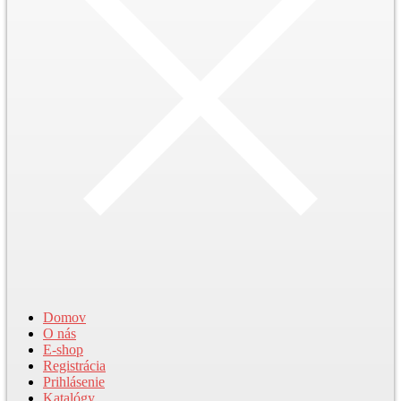
Domov
O nás
E-shop
Registrácia
Prihlásenie
Katalógy