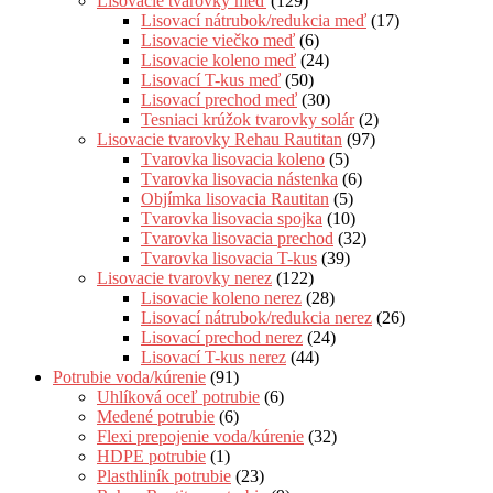
Lisovacie tvarovky meď
(129)
Lisovací nátrubok/redukcia meď
(17)
Lisovacie viečko meď
(6)
Lisovacie koleno meď
(24)
Lisovací T-kus meď
(50)
Lisovací prechod meď
(30)
Tesniaci krúžok tvarovky solár
(2)
Lisovacie tvarovky Rehau Rautitan
(97)
Tvarovka lisovacia koleno
(5)
Tvarovka lisovacia nástenka
(6)
Objímka lisovacia Rautitan
(5)
Tvarovka lisovacia spojka
(10)
Tvarovka lisovacia prechod
(32)
Tvarovka lisovacia T-kus
(39)
Lisovacie tvarovky nerez
(122)
Lisovacie koleno nerez
(28)
Lisovací nátrubok/redukcia nerez
(26)
Lisovací prechod nerez
(24)
Lisovací T-kus nerez
(44)
Potrubie voda/kúrenie
(91)
Uhlíková oceľ potrubie
(6)
Medené potrubie
(6)
Flexi prepojenie voda/kúrenie
(32)
HDPE potrubie
(1)
Plasthliník potrubie
(23)