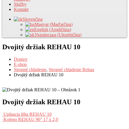
Služby
Kontakt
Slovenčina
Magyar
(
Maďarčina
)
English
(
Angličtina
)
Українська
(
Ukrajinčina
)
Dvojitý držiak REHAU 10
Domov
E-shop
Stropné chladenie
,
Stropné chladenie Rehau
Dvojitý držiak REHAU 10
Dvojitý držiak REHAU 10
Upínacia lišta REHAU 10
Koleno REHAU 90° 17 x 2,0