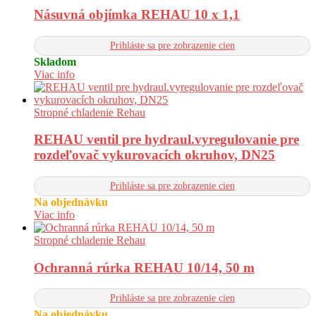
Násuvná objímka REHAU 10 x 1,1
Prihláste sa pre zobrazenie cien
Skladom
Viac info
Stropné chladenie Rehau
REHAU ventil pre hydraul.vyregulovanie pre
rozdeľovač vykurovacích okruhov, DN25
Prihláste sa pre zobrazenie cien
Na objednávku
Viac info
Stropné chladenie Rehau
Ochranná rúrka REHAU 10/14, 50 m
Prihláste sa pre zobrazenie cien
Na objednávku