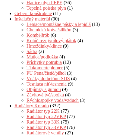
Hadice plyn PEPE
(36)
Tepelná poistka plyn
(1)
Geberit konštrukcie
(11)
Inštalačný materiál
(90)
Lepiace/montážne pásky a lepidlá
(13)
Chemická kotva/silikón
(3)
Kombi-šrób
(6)
Kotúč rezný/pílový plátok
(4)
Hmoždinky/klince
(9)
Sádra
(2)
Matica/podložka
(4)
Príchytky potrubia
(12)
Tlakomer/teplomer
(5)
PU Pena/čistič/pištol
(3)
Vrtáky do betónu SDS
(4)
Tesniaca niť/tesnenia
(9)
Objímky s gumou
(9)
Závitová tyč/spojka
(4)
Rýchlospojky voda/vzduch
(3)
Radiátory Korado
(332)
Radiátor typ 22K
(77)
Radiátor typ 22VKP
(77)
Radiátor typ 33K
(75)
Radiátor typ 33VKP
(76)
Radiátorové ventily
(27)