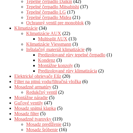
Tepelné čerpadlo Daikin
(42)
Tepelné čerpadlo Mitsubishi
(37)
Tepelné čerpadlo LG
(17)
Tepelné čerpadlo Midea
(21)
Ochranný ventil pre monoblok
(3)
Klimatizácie
(34)
Klimatizácie AUX
(22)
Multisplit AUX
(13)
Klimatizácie Viessmann
(3)
Inštalačný materiál klimatizácie
(9)
Predizolované rúry tepelné čerpadlo
(1)
Kondenz
(3)
Montážne konzoly
(3)
Predizolované rúry klimatizácia
(2)
Elektrické ohrievače Elíz
(20)
Filter na pitnú vodu/filtračná vložka
(6)
Mosadzné armatúry
(2)
Redukčný ventil
(2)
Montážne náradie
(5)
Guľové ventily
(47)
Mosadz spätná klapka
(5)
Mosadz filter
(5)
Mosadzné tvarovky
(119)
Mosadz predĺženie
(21)
Mosadz šróbenie
(16)