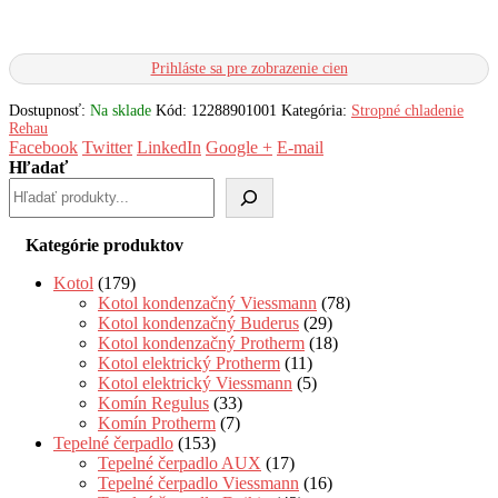
Prihláste sa pre zobrazenie cien
Dostupnosť:
Na sklade
Kód:
12288901001
Kategória:
Stropné chladenie
Rehau
Facebook
Twitter
LinkedIn
Google +
E-mail
Hľadať
Kategórie produktov
Kotol
(179)
Kotol kondenzačný Viessmann
(78)
Kotol kondenzačný Buderus
(29)
Kotol kondenzačný Protherm
(18)
Kotol elektrický Protherm
(11)
Kotol elektrický Viessmann
(5)
Komín Regulus
(33)
Komín Protherm
(7)
Tepelné čerpadlo
(153)
Tepelné čerpadlo AUX
(17)
Tepelné čerpadlo Viessmann
(16)