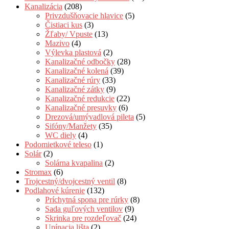
Kanalizácia
(208)
Privzdušňovacie hlavice
(5)
Čistiaci kus
(3)
Žľaby/ Vpuste
(13)
Mazivo
(4)
Výlevka plastová
(2)
Kanalizačné odbočky
(28)
Kanalizačné kolená
(39)
Kanalizačné rúry
(33)
Kanalizačné zátky
(9)
Kanalizačné redukcie
(22)
Kanalizačné presuvky
(6)
Drezová/umývadlová pileta
(5)
Sifóny/Manžety
(35)
WC diely
(4)
Podomietkové teleso
(1)
Solár
(2)
Solárna kvapalina
(2)
Stromax
(6)
Trojcestný/dvojcestný ventil
(8)
Podlahové kúrenie
(132)
Príchytná spona pre rúrky
(8)
Sada guľových ventilov
(9)
Skrinka pre rozdeľovač
(24)
Upínacia lišta
(2)