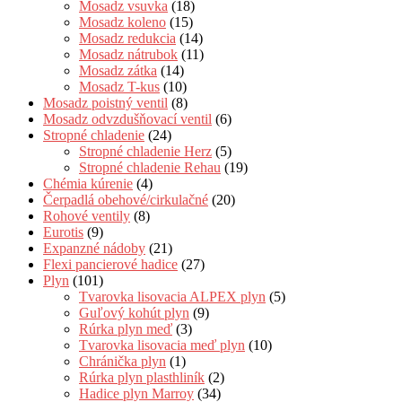
Mosadz vsuvka
(18)
Mosadz koleno
(15)
Mosadz redukcia
(14)
Mosadz nátrubok
(11)
Mosadz zátka
(14)
Mosadz T-kus
(10)
Mosadz poistný ventil
(8)
Mosadz odvzdušňovací ventil
(6)
Stropné chladenie
(24)
Stropné chladenie Herz
(5)
Stropné chladenie Rehau
(19)
Chémia kúrenie
(4)
Čerpadlá obehové/cirkulačné
(20)
Rohové ventily
(8)
Eurotis
(9)
Expanzné nádoby
(21)
Flexi pancierové hadice
(27)
Plyn
(101)
Tvarovka lisovacia ALPEX plyn
(5)
Guľový kohút plyn
(9)
Rúrka plyn meď
(3)
Tvarovka lisovacia meď plyn
(10)
Chránička plyn
(1)
Rúrka plyn plasthliník
(2)
Hadice plyn Marroy
(34)