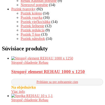
Rehau Rautitan potrubie
(9)
Nerezové potrubie
(14)
Pozink tvarovky
(92)
Pozink koleno
(14)
Pozink vsuvka
(16)
Pozink viečko/zátka
(14)
Pozink šróbenie
(12)
Pozink redukcia
(9)
Pozink T-kus
(13)
Pozink nátrubok
(14)
Súvisiace produkty
Stropné chladenie Rehau
Stropný element REHAU 1000 x 1250
Prihláste sa pre zobrazenie cien
Na objednávku
Viac info
Stropné chladenie Rehau