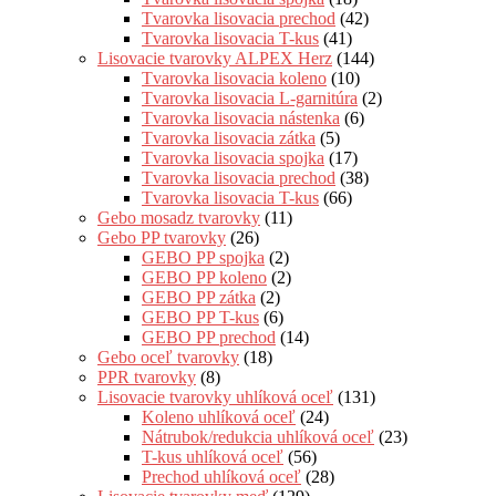
Tvarovka lisovacia prechod
(42)
Tvarovka lisovacia T-kus
(41)
Lisovacie tvarovky ALPEX Herz
(144)
Tvarovka lisovacia koleno
(10)
Tvarovka lisovacia L-garnitúra
(2)
Tvarovka lisovacia nástenka
(6)
Tvarovka lisovacia zátka
(5)
Tvarovka lisovacia spojka
(17)
Tvarovka lisovacia prechod
(38)
Tvarovka lisovacia T-kus
(66)
Gebo mosadz tvarovky
(11)
Gebo PP tvarovky
(26)
GEBO PP spojka
(2)
GEBO PP koleno
(2)
GEBO PP zátka
(2)
GEBO PP T-kus
(6)
GEBO PP prechod
(14)
Gebo oceľ tvarovky
(18)
PPR tvarovky
(8)
Lisovacie tvarovky uhlíková oceľ
(131)
Koleno uhlíková oceľ
(24)
Nátrubok/redukcia uhlíková oceľ
(23)
T-kus uhlíková oceľ
(56)
Prechod uhlíková oceľ
(28)