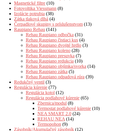
Magnetické filtre
(10)
Fotovoltika Viessmann
(8)
Izolácie potrubia
(38)
Zátka tlaková dlhá
(4)
Čerpadlové skupiny s príslušenstvom
(13)
Raupiano Rehau
(141)
Rehau Raupiano odbočka
(31)
Rehau Raupiano čistiaci kus
(4)
Rehau Raupiano dvojité hrdlo
(3)
Rehau Raupiano koleno
(28)
Rehau Raupiano presuvka
(7)
Rehau Raupiano redukcia
(10)
Rehau Raupiano objímka/svorka
(14)
Rehau Raupiano zátka
(5)
Rehau Raupiano odpadová rúra
(39)
Redukčný ventil
(3)
Regulácia kúrenie
(77)
Regulácia kotol
(12)
Regulácia podlahové kúrenie
(65)
Zbernica/modul
(8)
Termostat podlahové kúrenie
(10)
NEA SMART 2.0
(24)
REHAU NEA
(14)
Termopohon
(9)
Zásobník/Akumulačný zásobník
(12)