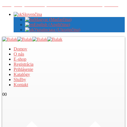
Zaregistrujte sa u nás pre zobrazenie veľkoobchodných cien
Slovenčina
Magyar
(
Maďarčina
)
English
(
Angličtina
)
Українська
(
Ukrajinčina
)
Domov
O nás
E-shop
Registrácia
Prihlásenie
Katalógy
Služby
Kontakt
0
0