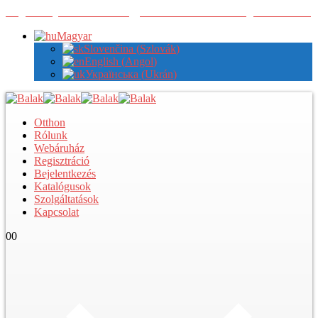
Regisztráljon nálunk a nagykereskedelmi árak megtekintéséhez
Magyar
Slovenčina
(
Szlovák
)
English
(
Angol
)
Українська
(
Ukrán
)
Otthon
Rólunk
Webáruház
Regisztráció
Bejelentkezés
Katalógusok
Szolgáltatások
Kapcsolat
0
0