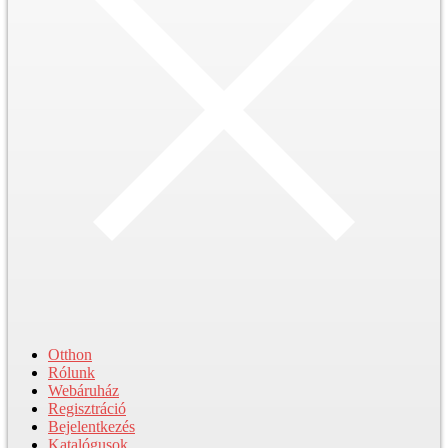
Otthon
Rólunk
Webáruház
Regisztráció
Bejelentkezés
Katalógusok