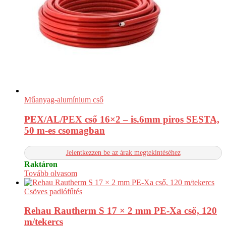
Műanyag-alumínium cső
PEX/AL/PEX cső 16×2 – is.6mm piros SESTA,
50 m-es csomagban
Jelentkezzen be az árak megtekintéséhez
Raktáron
Tovább olvasom
Csöves padlófűtés
Rehau Rautherm S 17 × 2 mm PE-Xa cső, 120
m/tekercs