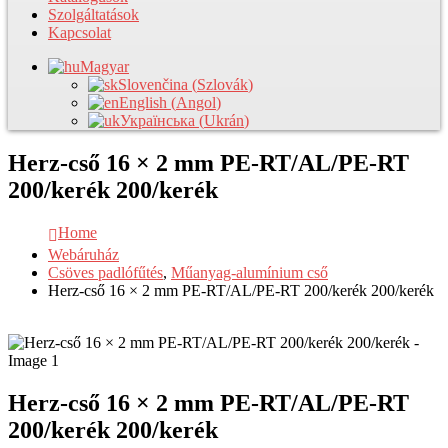
Szolgáltatások
Kapcsolat
Magyar
Slovenčina
(
Szlovák
)
English
(
Angol
)
Українська
(
Ukrán
)
Herz-cső 16 × 2 mm PE-RT/AL/PE-RT
200/kerék 200/kerék
Home
Webáruház
Csöves padlófűtés
,
Műanyag-alumínium cső
Herz-cső 16 × 2 mm PE-RT/AL/PE-RT 200/kerék 200/kerék
Herz-cső 16 × 2 mm PE-RT/AL/PE-RT
200/kerék 200/kerék