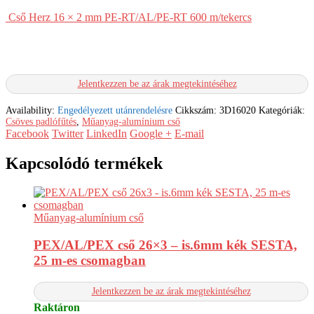
Cső Herz 16 × 2 mm PE-RT/AL/PE-RT 600 m/tekercs
Jelentkezzen be az árak megtekintéséhez
Availability:
Engedélyezett utánrendelésre
Cikkszám:
3D16020
Kategóriák:
Csöves padlófűtés
,
Műanyag-alumínium cső
Facebook
Twitter
LinkedIn
Google +
E-mail
Kapcsolódó termékek
Műanyag-alumínium cső
PEX/AL/PEX cső 26×3 – is.6mm kék SESTA,
25 m-es csomagban
Jelentkezzen be az árak megtekintéséhez
Raktáron