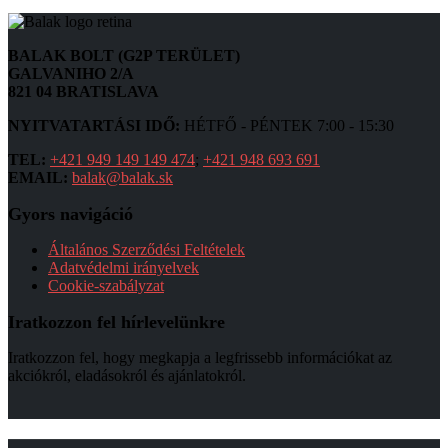
BALAK BOLT (G2P TERÜLET)
GALVANIHO 2/A
821 04 BRATISLAVA
NYITVATARTÁSI IDŐ:
HÉTFŐ - PÉNTEK 7:00 - 15:30
TEL:
+421 949 149 149 474
;
+421 948 693 691
EMAIL:
balak@balak.sk
Gyors navigáció
Általános Szerződési Feltételek
Adatvédelmi irányelvek
Cookie-szabályzat
Iratkozzon fel hírlevelünkre
Iratkozzon fel, hogy megkapja a legfrissebb információkat az
akciókról, eladásokról és ajánlatokról.