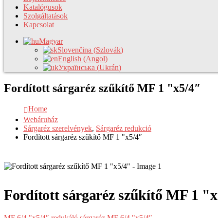
Katalógusok
Szolgáltatások
Kapcsolat
Magyar
Slovenčina
(
Szlovák
)
English
(
Angol
)
Українська
(
Ukrán
)
Fordított sárgaréz szűkítő MF 1 "x5/4″
Home
Webáruház
Sárgaréz szerelvények
,
Sárgaréz redukció
Fordított sárgaréz szűkítő MF 1 "x5/4″
Fordított sárgaréz szűkítő MF 1 "
MF 6/4 "x5/4″ redukáló sárgaréz MF 6/4 "x5/4″