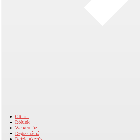
Otthon
Rólunk
Webáruház
Regisztráció
Bejelentkezés