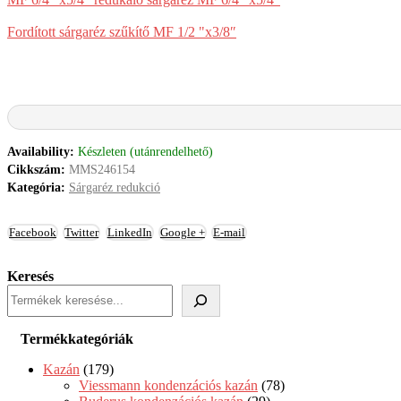
Fordított sárgaréz szűkítő MF 1/2 "x3/8″
Availability:
Készleten (utánrendelhető)
Cikkszám:
MMS246154
Kategória:
Sárgaréz redukció
Facebook
Twitter
LinkedIn
Google +
E-mail
Keresés
Termékkategóriák
Kazán
(179)
Viessmann kondenzációs kazán
(78)