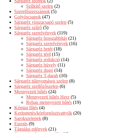
Sárgaréz idomok
(2)
Szűkítő szelep
(2)
Szerelőszerszámok
(5)
Golyóscsapok
(47)
Sárgaréz visszacsapó szelep
(5)
Sárgaréz szűrő
(5)
Sárgaréz szerelvények
(119)
Sárgaréz hosszabbítás
(21)
Sárgaréz szerelvények
(16)
Sárgaréz betét
(18)
Sárgaréz térd
(15)
Sárgaréz redukció
(14)
Sárgaréz hüvely
(11)
Sárgaréz dugó
(14)
Sárgaréz T-darab
(10)
Sárgaréz túlnyomásos szelep
(8)
Sárgaréz szellőzőszelep
(6)
Mennyezeti hűtés
(24)
Mennyezeti hűtés Herz
(5)
Rehau mennyezeti hűtés
(19)
Kémiai fűtés
(4)
Keringtetés/körforgószivattyúk
(20)
Sarokszelepek
(8)
Eurotis
(9)
Tágulási edények
(21)