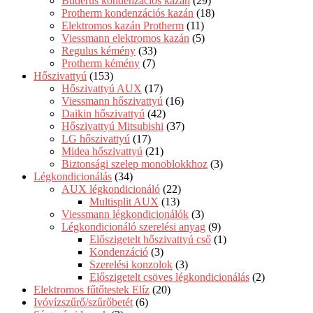
Buderus kondenzációs kazán
(29)
Protherm kondenzációs kazán
(18)
Elektromos kazán Protherm
(11)
Viessmann elektromos kazán
(5)
Regulus kémény
(33)
Protherm kémény
(7)
Hőszivattyú
(153)
Hőszivattyú AUX
(17)
Viessmann hőszivattyú
(16)
Daikin hőszivattyú
(42)
Hőszivattyú Mitsubishi
(37)
LG hőszivattyú
(17)
Midea hőszivattyú
(21)
Biztonsági szelep monoblokkhoz
(3)
Légkondicionálás
(34)
AUX légkondicionáló
(22)
Multisplit AUX
(13)
Viessmann légkondicionálók
(3)
Légkondicionáló szerelési anyag
(9)
Előszigetelt hőszivattyú cső
(1)
Kondenzáció
(3)
Szerelési konzolok
(3)
Előszigetelt csöves légkondicionálás
(2)
Elektromos fűtőtestek Elíz
(20)
Ivóvízszűrő/szűrőbetét
(6)