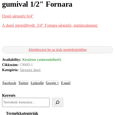
gumival 1/2″ Fornara
Dugó sárgaréz 6/4″
A dugó megsüllyedt. 3/4″ Fornara sárgaréz, gumiszalaggal.
Jelentkezzen be az árak megtekintéséhez
Availability:
Készleten (utánrendelhető)
Cikkszám:
C900D-I
Kategória:
Sárgaréz dugó
Facebook
Twitter
LinkedIn
Google +
E-mail
Keresés
Termékkategóriák