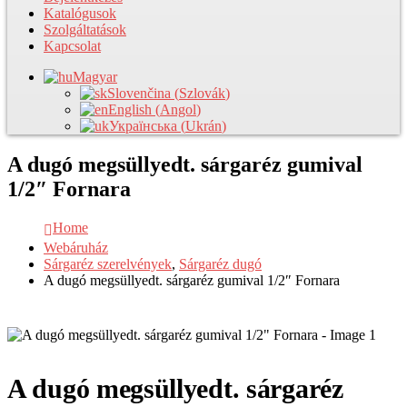
Katalógusok
Szolgáltatások
Kapcsolat
Magyar
Slovenčina
(
Szlovák
)
English
(
Angol
)
Українська
(
Ukrán
)
A dugó megsüllyedt. sárgaréz gumival
1/2″ Fornara
Home
Webáruház
Sárgaréz szerelvények
,
Sárgaréz dugó
A dugó megsüllyedt. sárgaréz gumival 1/2″ Fornara
A dugó megsüllyedt. sárgaréz