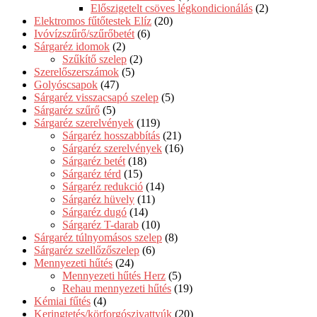
Előszigetelt csöves légkondicionálás
(2)
Elektromos fűtőtestek Elíz
(20)
Ivóvízszűrő/szűrőbetét
(6)
Sárgaréz idomok
(2)
Szűkítő szelep
(2)
Szerelőszerszámok
(5)
Golyóscsapok
(47)
Sárgaréz visszacsapó szelep
(5)
Sárgaréz szűrő
(5)
Sárgaréz szerelvények
(119)
Sárgaréz hosszabbítás
(21)
Sárgaréz szerelvények
(16)
Sárgaréz betét
(18)
Sárgaréz térd
(15)
Sárgaréz redukció
(14)
Sárgaréz hüvely
(11)
Sárgaréz dugó
(14)
Sárgaréz T-darab
(10)
Sárgaréz túlnyomásos szelep
(8)
Sárgaréz szellőzőszelep
(6)
Mennyezeti hűtés
(24)
Mennyezeti hűtés Herz
(5)
Rehau mennyezeti hűtés
(19)
Kémiai fűtés
(4)
Keringtetés/körforgószivattyúk
(20)