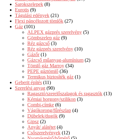
Sarokszelepek
(8)
Eurotis
(9)
Tágulási edények
(21)
Flexi páncélozott tömlők
(27)
Gáz
(101)
ALPEX gázprés szerelvény
(5)
Gömbszelep gáz
(9)
Réz gázcső
(3)
Réz gázprés szerelvény
(10)
Gázőr
(1)
Gázcső műanyag-alumínium
(2)
Tömlő gáz Marroy
(34)
PEPE gáztömlő
(36)
Termikus biztosíték gáz
(1)
Geberit építés
(11)
Szerelési anyag
(90)
Ragasztó/szerelőszalagok és ragasztók
(13)
Kémiai horgony/szilikon
(3)
Combi-címke
(6)
Vágókorong/fűrészlap
(4)
Dübelek/dugók
(9)
Gipsz
(2)
Anyát/ alátétet
(4)
Csőszerelvények
(12)
Nyomásmérő/hőmérő
(5)