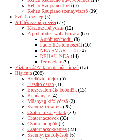
Rehau Raupiano dugó
(5)
Rehau Raupiano szennyvízcső
(39)
Szűkítő szelep
(3)
A fűtés szabályozása
(77)
Kazánszabályozás
(12)
A padlófűtés szabályozása
(65)
Autóbusz/modul
(8)
Padlófűtés termosztát
(10)
NEA SMART 2.0
(24)
REHAU NEA
(14)
Termoelem
(9)
Víztározó/ Akkumulációs tározó
(12)
Higiénia
(208)
Szellőztetőfejek
(5)
Tisztító darab
(3)
Ereszcsatornák/ beömlők
(13)
Kenőanyag
(4)
Műanyag kifolyócső
(2)
Szennyvízcsapok
(28)
Csatorna könyökök
(39)
Csatornacsövek
(33)
Csatornadugók
(9)
Csatornacsökkentés
(22)
Szennyvízátfolyások
(6)