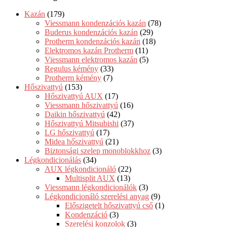
Kazán
(179)
Viessmann kondenzációs kazán
(78)
Buderus kondenzációs kazán
(29)
Protherm kondenzációs kazán
(18)
Elektromos kazán Protherm
(11)
Viessmann elektromos kazán
(5)
Regulus kémény
(33)
Protherm kémény
(7)
Hőszivattyú
(153)
Hőszivattyú AUX
(17)
Viessmann hőszivattyú
(16)
Daikin hőszivattyú
(42)
Hőszivattyú Mitsubishi
(37)
LG hőszivattyú
(17)
Midea hőszivattyú
(21)
Biztonsági szelep monoblokkhoz
(3)
Légkondicionálás
(34)
AUX légkondicionáló
(22)
Multisplit AUX
(13)
Viessmann légkondicionálók
(3)
Légkondicionáló szerelési anyag
(9)
Előszigetelt hőszivattyú cső
(1)
Kondenzáció
(3)
Szerelési konzolok
(3)