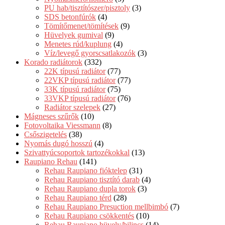
PU hab/tisztítószer/pisztoly
(3)
SDS betonfúrók
(4)
Tömítőmenet/tömítések
(9)
Hüvelyek gumival
(9)
Menetes rúd/kuplung
(4)
Víz/levegő gyorscsatlakozók
(3)
Korado radiátorok
(332)
22K típusú radiátor
(77)
22VKP típusú radiátor
(77)
33K típusú radiátor
(75)
33VKP típusú radiátor
(76)
Radiátor szelepek
(27)
Mágneses szűrők
(10)
Fotovoltaika Viessmann
(8)
Csőszigetelés
(38)
Nyomás dugó hosszú
(4)
Szivattyúcsoportok tartozékokkal
(13)
Raupiano Rehau
(141)
Rehau Raupiano fióktelep
(31)
Rehau Raupiano tisztító darab
(4)
Rehau Raupiano dupla torok
(3)
Rehau Raupiano térd
(28)
Rehau Raupiano Presuction mellbimbó
(7)
Rehau Raupiano csökkentés
(10)
Rehau Raupiano hüvely/bilincs
(14)