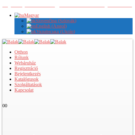
Regisztráljon nálunk a nagykereskedelmi árak megtekintéséhez
Magyar
Slovenčina
(
Szlovák
)
English
(
Angol
)
Українська
(
Ukrán
)
Otthon
Rólunk
Webáruház
Regisztráció
Bejelentkezés
Katalógusok
Szolgáltatások
Kapcsolat
0
0