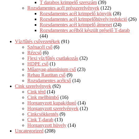
T darabos krimpelő szerszám
(39)
Rozsdamentes acél présszerelvények
(122)
Rozsdamentes acél krimpelő könyök
(28)
Rozsdamentes acél krimpelőhüvely/redukció
(26)
Rozsdamentes acél krimpelő átmenet
(24)
Rozsdamentes acélból készült préselő T-darab
(44)
Víz/fűtés csővezetékek
(91)
Szénacél cső
(6)
Rézcső
(6)
Flexi víz/fűtés csatlakozás
(32)
HDPE cső
(1)
Műanyag-alumínium cső
(23)
Rehau Rautitan cső
(9)
Rozsdamentes acélcső
(14)
Cink szerelvények
(92)
Cink térd
(14)
Cink mellbimbó
(16)
Horganyzott kupak/dugó
(14)
Horganyzott szerelvények
(12)
Cinkcsökkentés
(9)
Cink T-darab
(13)
Horganyzott hüvely
(14)
Uncategorized
(208)