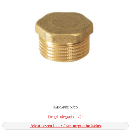
SÁRGARÉZ DUGÓ
Dugó sárgaréz 1/2″
Jelentkezzen be az árak megtekintéséhez