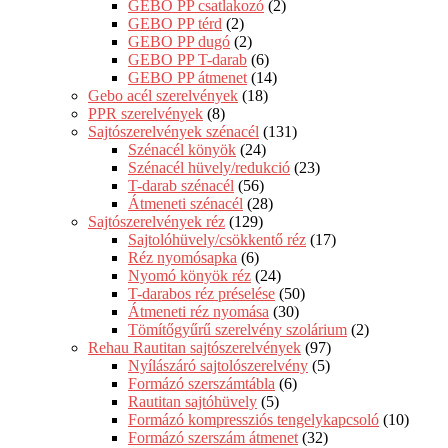
GEBO PP csatlakozó
(2)
GEBO PP térd
(2)
GEBO PP dugó
(2)
GEBO PP T-darab
(6)
GEBO PP átmenet
(14)
Gebo acél szerelvények
(18)
PPR szerelvények
(8)
Sajtószerelvények szénacél
(131)
Szénacél könyök
(24)
Szénacél hüvely/redukció
(23)
T-darab szénacél
(56)
Átmeneti szénacél
(28)
Sajtószerelvények réz
(129)
Sajtolóhüvely/csökkentő réz
(17)
Réz nyomósapka
(6)
Nyomó könyök réz
(24)
T-darabos réz préselése
(50)
Átmeneti réz nyomása
(30)
Tömítőgyűrű szerelvény szolárium
(2)
Rehau Rautitan sajtószerelvények
(97)
Nyílászáró sajtolószerelvény
(5)
Formázó szerszámtábla
(6)
Rautitan sajtóhüvely
(5)
Formázó kompressziós tengelykapcsoló
(10)
Formázó szerszám átmenet
(32)