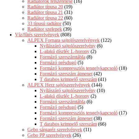
Radiátorok felszerelése
(16)
Radiátor típusa 20
(19)
Radiátor típusa 21
(31)
Radiátor típusa 22
(60)
33 típusú radiátor
(50)
Radiátor szelepek
(39)
Víz/fűtés szerelvények
(808)
ALPEX Fornara sajtolószerelvények
(122)
Nyílászáró sajtolószerelvény
(6)
L-alakú díszléc L-horony
(2)
Formázó szerszámtábla
(8)
Formázó présdugó
(5)
Formázó kompressziós tengelykapcsoló
(18)
Formázó szerszám átmenet
(42)
T darabos krimpelő szerszám
(41)
ALPEX Herz sajtószerelvények
(144)
Nyílászáró sajtolószerelvény
(10)
L-alakú díszléc L-horony
(2)
Formázó szerszámtábla
(6)
Formázó présdugó
(5)
Formázó kompressziós tengelykapcsoló
(17)
Formázó szerszám átmenet
(38)
T darabos krimpelő szerszám
(66)
Gebo sárgaréz szerelvények
(11)
Gebo PP szerelvények
(26)