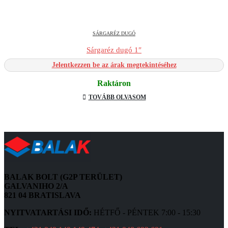
SÁRGARÉZ DUGÓ
Sárgaréz dugó 1″
Jelentkezzen be az árak megtekintéséhez
Raktáron
TOVÁBB OLVASOM
BALAK BOLT (G2P TERÜLET)
GALVANIHO 2/A
821 04 BRATISLAVA
NYITVATARTÁSI IDŐ:
HÉTFŐ - PÉNTEK 7:00 - 15:30