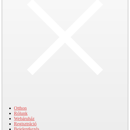
Otthon
Rólunk
Webáruház
Regisztráció
Bejelentkezés