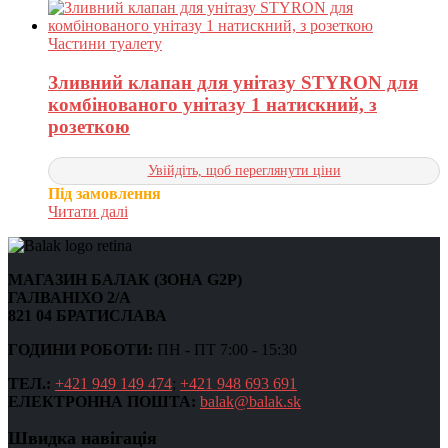
Частини туалету
Зливний клапан для унітазу STYRON для
комбінованого унітазу 1 натискний, з
розеткою
Увійдіть, щоб переглянути ціни
Під замовлення
Читати далі
МАГАЗИН БАЛАК (ЗОНА G2P)
ГАЛВАНІХО 2/А
821 04 БРАТИСЛАВА
ГОДИНИ РОБОТИ:
ПН - ПТ 7:00 - 15:30
ТЕЛ.:
+421 949 149 474
;
+421 948 693 691
ЕЛЕКТРОННА ПОШТА:
balak@balak.sk
Швидка навігація