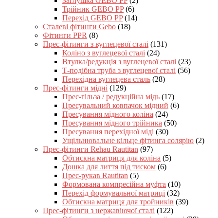
Заглушка GEBO PP
(2)
Трійник GEBO PP
(6)
Перехід GEBO PP
(14)
Сталеві фітинги Gebo
(18)
Фітинги PPR
(8)
Прес-фітинги з вуглецевої сталі
(131)
Коліно з вуглецевої сталі
(24)
Втулка/редукція з вуглецевої сталі
(23)
Т-подібна труба з вуглецевої сталі
(56)
Перехідна вуглецева сталь
(28)
Прес-фітинги мідні
(129)
Прес-гільза / редукційна мідь
(17)
Пресувальний ковпачок мідний
(6)
Пресування мідного коліна
(24)
Пресування мідного трійника
(50)
Пресування перехідної міді
(30)
Ущільнювальне кільце фітинга солярію
(2)
Прес-фітинги Rehau Rautitan
(97)
Обтискна матриця для коліна
(5)
Дошка для лиття під тиском
(6)
Прес-рукав Rautitan
(5)
Формована компресійна муфта
(10)
Перехід формувальної матриці
(32)
Обтискна матриця для тройників
(39)
Прес-фітинги з нержавіючої сталі
(122)