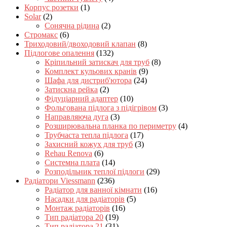
Корпус розетки
(1)
Solar
(2)
Сонячна рідина
(2)
Стромакс
(6)
Триходовий/двоходовий клапан
(8)
Підлогове опалення
(132)
Кріпильний затискач для труб
(8)
Комплект кульових кранів
(9)
Шафа для дистриб'ютора
(24)
Затискна рейка
(2)
Фідуціарний адаптер
(10)
Фольгована підлога з підігрівом
(3)
Направляюча дуга
(3)
Розширювальна планка по периметру
(4)
Трубчаста тепла підлога
(17)
Захисний кожух для труб
(3)
Rehau Renova
(6)
Системна плата
(14)
Розподільник теплої підлоги
(29)
Радіатори Viessmann
(236)
Радіатор для ванної кімнати
(16)
Насадки для радіаторів
(5)
Монтаж радіаторів
(16)
Тип радіатора 20
(19)
Тип радіатора 21
(31)