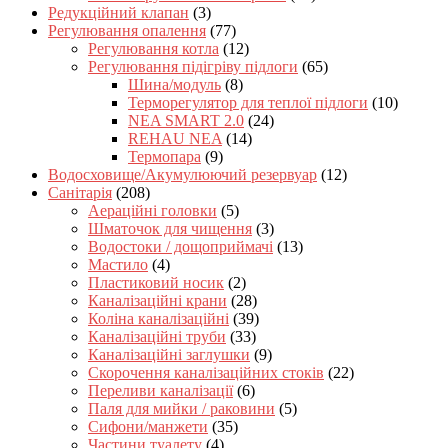
Редукційний клапан
(3)
Регулювання опалення
(77)
Регулювання котла
(12)
Регулювання підігріву підлоги
(65)
Шина/модуль
(8)
Терморегулятор для теплої підлоги
(10)
NEA SMART 2.0
(24)
REHAU NEA
(14)
Термопара
(9)
Водосховище/Акумулюючий резервуар
(12)
Санітарія
(208)
Аераційні головки
(5)
Шматочок для чищення
(3)
Водостоки / дощоприймачі
(13)
Мастило
(4)
Пластиковий носик
(2)
Каналізаційні крани
(28)
Коліна каналізаційні
(39)
Каналізаційні труби
(33)
Каналізаційні заглушки
(9)
Скорочення каналізаційних стоків
(22)
Переливи каналізації
(6)
Паля для мийки / раковини
(5)
Сифони/манжети
(35)
Частини туалету
(4)