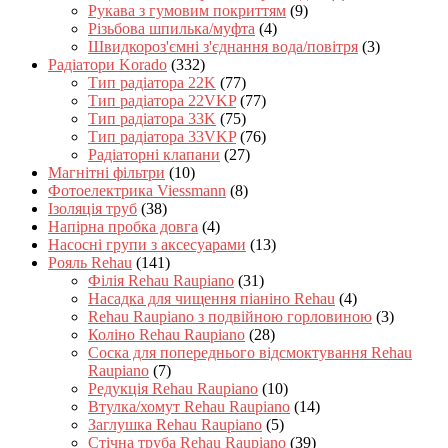
Рукава з гумовим покриттям
(9)
Різьбова шпилька/муфта
(4)
Швидкороз'ємні з'єднання вода/повітря
(3)
Радіатори Korado
(332)
Тип радіатора 22K
(77)
Тип радіатора 22VKP
(77)
Тип радіатора 33K
(75)
Тип радіатора 33VKP
(76)
Радіаторні клапани
(27)
Магнітні фільтри
(10)
Фотоелектрика Viessmann
(8)
Ізоляція труб
(38)
Напірна пробка довга
(4)
Насосні групи з аксесуарами
(13)
Рояль Rehau
(141)
Філія Rehau Raupiano
(31)
Насадка для чищення піаніно Rehau
(4)
Rehau Raupiano з подвійною горловиною
(3)
Коліно Rehau Raupiano
(28)
Соска для попереднього відсмоктування Rehau
Raupiano
(7)
Редукція Rehau Raupiano
(10)
Втулка/хомут Rehau Raupiano
(14)
Заглушка Rehau Raupiano
(5)
Стічна труба Rehau Raupiano
(39)