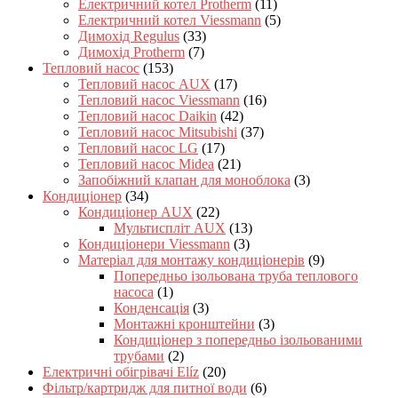
Електричний котел Protherm
(11)
Електричний котел Viessmann
(5)
Димохід Regulus
(33)
Димохід Protherm
(7)
Тепловий насос
(153)
Тепловий насос AUX
(17)
Тепловий насос Viessmann
(16)
Тепловий насос Daikin
(42)
Тепловий насос Mitsubishi
(37)
Тепловий насос LG
(17)
Тепловий насос Midea
(21)
Запобіжний клапан для моноблока
(3)
Кондиціонер
(34)
Кондиціонер AUX
(22)
Мультиспліт AUX
(13)
Кондиціонери Viessmann
(3)
Матеріал для монтажу кондиціонерів
(9)
Попередньо ізольована труба теплового
насоса
(1)
Конденсація
(3)
Монтажні кронштейни
(3)
Кондиціонер з попередньо ізольованими
трубами
(2)
Електричні обігрівачі Elíz
(20)
Фільтр/картридж для питної води
(6)