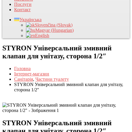
Послуги
Контакт
Українська
Slovenčina
(
Slovak
)
Magyar
(
Hungarian
)
English
STYRON Універсальний змивний
клапан для унітазу, сторона 1/2″
Головна
Інтернет-магазин
Санітарія
,
Частини туалету
STYRON Універсальний змивний клапан для унітазу,
сторона 1/2″
STYRON Універсальний змивний
клапан для унітазу, сторона 1/2″