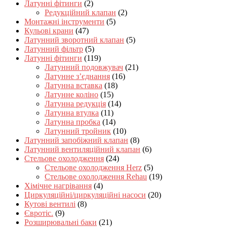
Латунні фітинги
(2)
Редукційний клапан
(2)
Монтажні інструменти
(5)
Кульові крани
(47)
Латунний зворотний клапан
(5)
Латунний фільтр
(5)
Латунні фітинги
(119)
Латунний подовжувач
(21)
Латунне з’єднання
(16)
Латунна вставка
(18)
Латунне коліно
(15)
Латунна редукція
(14)
Латунна втулка
(11)
Латунна пробка
(14)
Латунний тройник
(10)
Латунний запобіжний клапан
(8)
Латунний вентиляційний клапан
(6)
Стельове охолодження
(24)
Стельове охолодження Herz
(5)
Стельове охолодження Rehau
(19)
Хімічне нагрівання
(4)
Циркуляційні/циркуляційні насоси
(20)
Кутові вентилі
(8)
Євротіс.
(9)
Розширювальні баки
(21)