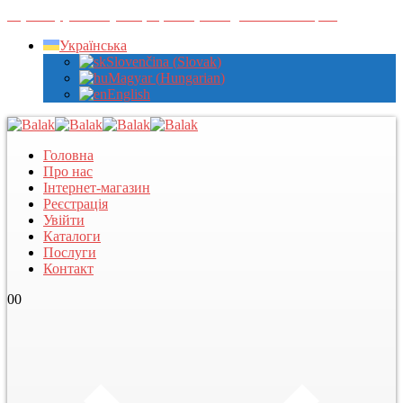
Зареєструйтеся у нас, щоб переглядати оптові ціни
Українська
Slovenčina
(
Slovak
)
Magyar
(
Hungarian
)
English
Головна
Про нас
Інтернет-магазин
Реєстрація
Увійти
Каталоги
Послуги
Контакт
0
0