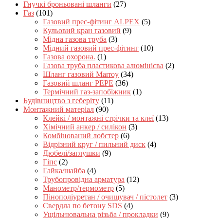
Гнучкі броньовані шланги
(27)
Газ
(101)
Газовий прес-фітинг ALPEX
(5)
Кульовий кран газовий
(9)
Мідна газова труба
(3)
Мідний газовий прес-фітинг
(10)
Газова охорона.
(1)
Газова труба пластикова алюмінієва
(2)
Шланг газовий Marroy
(34)
Газовий шланг PEPE
(36)
Термічний газ-запобіжник
(1)
Будівництво з геберіту
(11)
Монтажний матеріал
(90)
Клейкі / монтажні стрічки та клеї
(13)
Хімічний анкер / силікон
(3)
Комбінований лобстер
(6)
Відрізний круг / пильний диск
(4)
Дюбелі/заглушки
(9)
Гіпс
(2)
Гайка/шайба
(4)
Трубопровідна арматура
(12)
Манометр/термометр
(5)
Пінополіуретан / очищувач / пістолет
(3)
Свердла по бетону SDS
(4)
Ущільнювальна різьба / прокладки
(9)