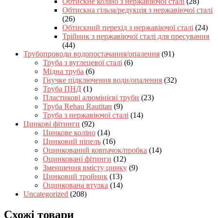
Обтискне коліно з нержавіючої сталі
(28)
Обтискна гільза/редукція з нержавіючої сталі
(26)
Обтискний перехід з нержавіючої сталі
(24)
Трійник з нержавіючої сталі для пресування
(44)
Трубопроводи водопостачання/опалення
(91)
Труба з вуглецевої сталі
(6)
Мідна труба
(6)
Гнучке підключення води/опалення
(32)
Труба ПНД
(1)
Пластикові алюмінієві труби
(23)
Труба Rehau Rautitan
(9)
Труба з нержавіючої сталі
(14)
Цинкові фітинги
(92)
Цинкове коліно
(14)
Цинковий ніпель
(16)
Оцинкований ковпачок/пробка
(14)
Оцинковані фітинги
(12)
Зменшення вмісту цинку
(9)
Цинковий тройник
(13)
Оцинкована втулка
(14)
Uncategorized
(208)
Схожі товари