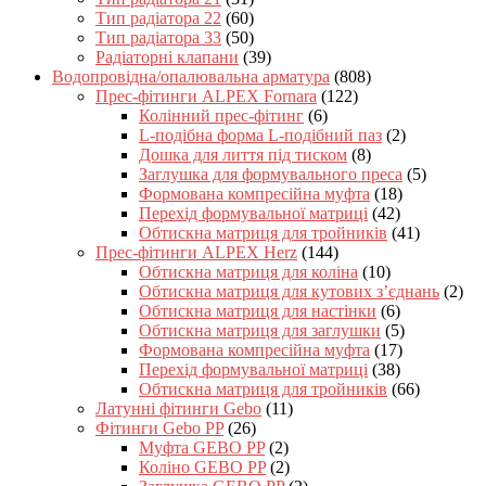
Тип радіатора 22
(60)
Тип радіатора 33
(50)
Радіаторні клапани
(39)
Водопровідна/опалювальна арматура
(808)
Прес-фітинги ALPEX Fornara
(122)
Колінний прес-фітинг
(6)
L-подібна форма L-подібний паз
(2)
Дошка для лиття під тиском
(8)
Заглушка для формувального преса
(5)
Формована компресійна муфта
(18)
Перехід формувальної матриці
(42)
Обтискна матриця для тройників
(41)
Прес-фітинги ALPEX Herz
(144)
Обтискна матриця для коліна
(10)
Обтискна матриця для кутових з’єднань
(2)
Обтискна матриця для настінки
(6)
Обтискна матриця для заглушки
(5)
Формована компресійна муфта
(17)
Перехід формувальної матриці
(38)
Обтискна матриця для тройників
(66)
Латунні фітинги Gebo
(11)
Фітинги Gebo PP
(26)
Муфта GEBO PP
(2)
Коліно GEBO PP
(2)