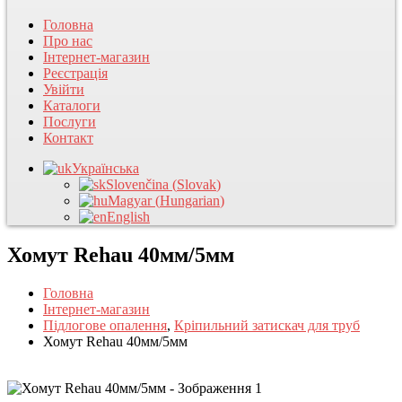
Головна
Про нас
Інтернет-магазин
Реєстрація
Увійти
Каталоги
Послуги
Контакт
Українська
Slovenčina
(
Slovak
)
Magyar
(
Hungarian
)
English
Хомут Rehau 40мм/5мм
Головна
Інтернет-магазин
Підлогове опалення
,
Кріпильний затискач для труб
Хомут Rehau 40мм/5мм