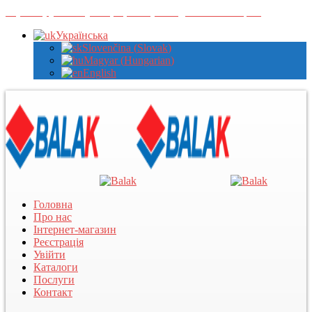
Зареєструйтеся у нас, щоб переглядати оптові ціни
Українська
Slovenčina
(
Slovak
)
Magyar
(
Hungarian
)
English
Головна
Про нас
Інтернет-магазин
Реєстрація
Увійти
Каталоги
Послуги
Контакт