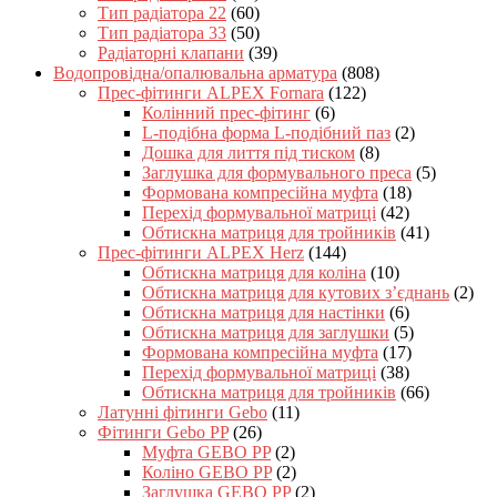
Тип радіатора 22
(60)
Тип радіатора 33
(50)
Радіаторні клапани
(39)
Водопровідна/опалювальна арматура
(808)
Прес-фітинги ALPEX Fornara
(122)
Колінний прес-фітинг
(6)
L-подібна форма L-подібний паз
(2)
Дошка для лиття під тиском
(8)
Заглушка для формувального преса
(5)
Формована компресійна муфта
(18)
Перехід формувальної матриці
(42)
Обтискна матриця для тройників
(41)
Прес-фітинги ALPEX Herz
(144)
Обтискна матриця для коліна
(10)
Обтискна матриця для кутових з’єднань
(2)
Обтискна матриця для настінки
(6)
Обтискна матриця для заглушки
(5)
Формована компресійна муфта
(17)
Перехід формувальної матриці
(38)
Обтискна матриця для тройників
(66)
Латунні фітинги Gebo
(11)
Фітинги Gebo PP
(26)
Муфта GEBO PP
(2)
Коліно GEBO PP
(2)
Заглушка GEBO PP
(2)