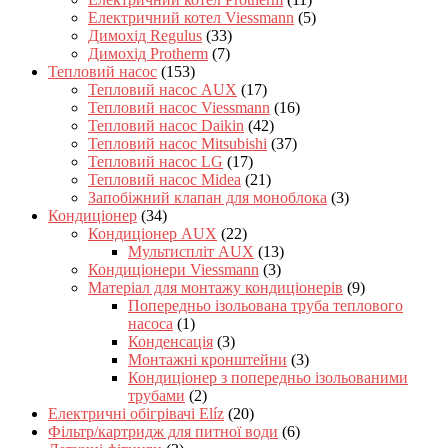
Електричний котел Viessmann
(5)
Димохід Regulus
(33)
Димохід Protherm
(7)
Тепловий насос
(153)
Тепловий насос AUX
(17)
Тепловий насос Viessmann
(16)
Тепловий насос Daikin
(42)
Тепловий насос Mitsubishi
(37)
Тепловий насос LG
(17)
Тепловий насос Midea
(21)
Запобіжний клапан для моноблока
(3)
Кондиціонер
(34)
Кондиціонер AUX
(22)
Мультиспліт AUX
(13)
Кондиціонери Viessmann
(3)
Матеріал для монтажу кондиціонерів
(9)
Попередньо ізольована труба теплового
насоса
(1)
Конденсація
(3)
Монтажні кронштейни
(3)
Кондиціонер з попередньо ізольованими
трубами
(2)
Електричні обігрівачі Elíz
(20)
Фільтр/картридж для питної води
(6)