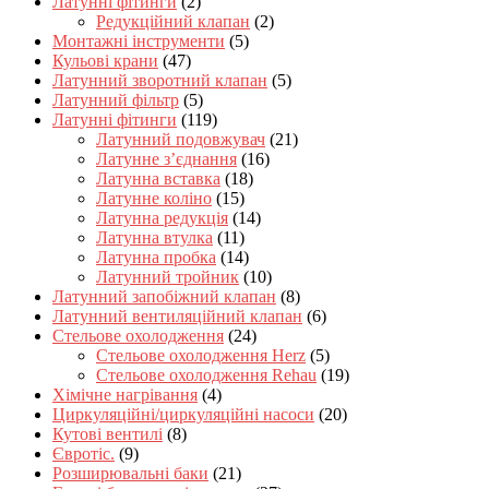
Латунні фітинги
(2)
Редукційний клапан
(2)
Монтажні інструменти
(5)
Кульові крани
(47)
Латунний зворотний клапан
(5)
Латунний фільтр
(5)
Латунні фітинги
(119)
Латунний подовжувач
(21)
Латунне з’єднання
(16)
Латунна вставка
(18)
Латунне коліно
(15)
Латунна редукція
(14)
Латунна втулка
(11)
Латунна пробка
(14)
Латунний тройник
(10)
Латунний запобіжний клапан
(8)
Латунний вентиляційний клапан
(6)
Стельове охолодження
(24)
Стельове охолодження Herz
(5)
Стельове охолодження Rehau
(19)
Хімічне нагрівання
(4)
Циркуляційні/циркуляційні насоси
(20)
Кутові вентилі
(8)
Євротіс.
(9)
Розширювальні баки
(21)