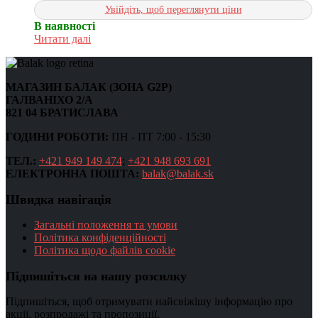
Увійдіть, щоб переглянути ціни
В наявності
Читати далі
МАГАЗИН БАЛАК (ЗОНА G2P)
ГАЛВАНІХО 2/А
821 04 БРАТИСЛАВА
ГОДИНИ РОБОТИ:
ПН - ПТ 7:00 - 15:30
ТЕЛ.:
+421 949 149 474
;
+421 948 693 691
ЕЛЕКТРОННА ПОШТА:
balak@balak.sk
Швидка навігація
Загальні положення та умови
Політика конфіденційності
Політика щодо файлів cookie
Підпишіться на нашу розсилку
Підпишіться, щоб отримувати найсвіжішу інформацію про
акції, розпродажі та пропозиції.