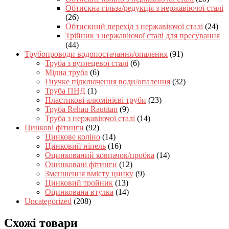
Обтискна гільза/редукція з нержавіючої сталі
(26)
Обтискний перехід з нержавіючої сталі
(24)
Трійник з нержавіючої сталі для пресування
(44)
Трубопроводи водопостачання/опалення
(91)
Труба з вуглецевої сталі
(6)
Мідна труба
(6)
Гнучке підключення води/опалення
(32)
Труба ПНД
(1)
Пластикові алюмінієві труби
(23)
Труба Rehau Rautitan
(9)
Труба з нержавіючої сталі
(14)
Цинкові фітинги
(92)
Цинкове коліно
(14)
Цинковий ніпель
(16)
Оцинкований ковпачок/пробка
(14)
Оцинковані фітинги
(12)
Зменшення вмісту цинку
(9)
Цинковий тройник
(13)
Оцинкована втулка
(14)
Uncategorized
(208)
Схожі товари