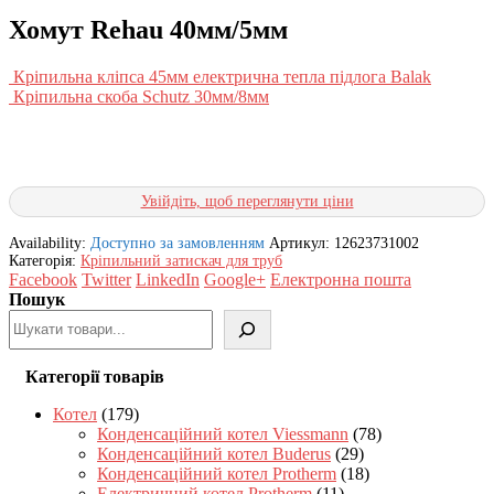
Хомут Rehau 40мм/5мм
Кріпильна кліпса 45мм електрична тепла підлога Balak
Кріпильна скоба Schutz 30мм/8мм
Увійдіть, щоб переглянути ціни
Availability:
Доступно за замовленням
Артикул:
12623731002
Категорія:
Кріпильний затискач для труб
Facebook
Twitter
LinkedIn
Google+
Електронна пошта
Пошук
Категорії товарів
Котел
(179)
Конденсаційний котел Viessmann
(78)
Конденсаційний котел Buderus
(29)
Конденсаційний котел Protherm
(18)
Електричний котел Protherm
(11)