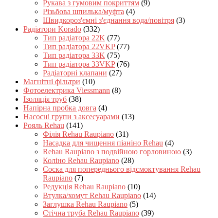
Рукава з гумовим покриттям
(9)
Різьбова шпилька/муфта
(4)
Швидкороз'ємні з'єднання вода/повітря
(3)
Радіатори Korado
(332)
Тип радіатора 22K
(77)
Тип радіатора 22VKP
(77)
Тип радіатора 33K
(75)
Тип радіатора 33VKP
(76)
Радіаторні клапани
(27)
Магнітні фільтри
(10)
Фотоелектрика Viessmann
(8)
Ізоляція труб
(38)
Напірна пробка довга
(4)
Насосні групи з аксесуарами
(13)
Рояль Rehau
(141)
Філія Rehau Raupiano
(31)
Насадка для чищення піаніно Rehau
(4)
Rehau Raupiano з подвійною горловиною
(3)
Коліно Rehau Raupiano
(28)
Соска для попереднього відсмоктування Rehau
Raupiano
(7)
Редукція Rehau Raupiano
(10)
Втулка/хомут Rehau Raupiano
(14)
Заглушка Rehau Raupiano
(5)
Стічна труба Rehau Raupiano
(39)