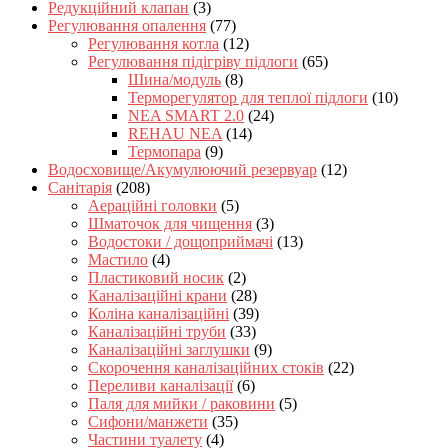
Редукційний клапан
(3)
Регулювання опалення
(77)
Регулювання котла
(12)
Регулювання підігріву підлоги
(65)
Шина/модуль
(8)
Терморегулятор для теплої підлоги
(10)
NEA SMART 2.0
(24)
REHAU NEA
(14)
Термопара
(9)
Водосховище/Акумулюючий резервуар
(12)
Санітарія
(208)
Аераційні головки
(5)
Шматочок для чищення
(3)
Водостоки / дощоприймачі
(13)
Мастило
(4)
Пластиковий носик
(2)
Каналізаційні крани
(28)
Коліна каналізаційні
(39)
Каналізаційні труби
(33)
Каналізаційні заглушки
(9)
Скорочення каналізаційних стоків
(22)
Переливи каналізації
(6)
Паля для мийки / раковини
(5)
Сифони/манжети
(35)
Частини туалету
(4)