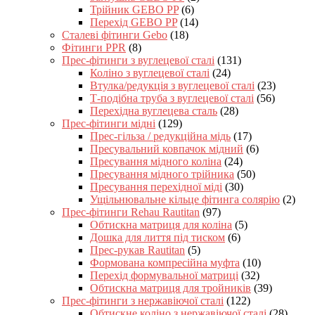
Трійник GEBO PP
(6)
Перехід GEBO PP
(14)
Сталеві фітинги Gebo
(18)
Фітинги PPR
(8)
Прес-фітинги з вуглецевої сталі
(131)
Коліно з вуглецевої сталі
(24)
Втулка/редукція з вуглецевої сталі
(23)
Т-подібна труба з вуглецевої сталі
(56)
Перехідна вуглецева сталь
(28)
Прес-фітинги мідні
(129)
Прес-гільза / редукційна мідь
(17)
Пресувальний ковпачок мідний
(6)
Пресування мідного коліна
(24)
Пресування мідного трійника
(50)
Пресування перехідної міді
(30)
Ущільнювальне кільце фітинга солярію
(2)
Прес-фітинги Rehau Rautitan
(97)
Обтискна матриця для коліна
(5)
Дошка для лиття під тиском
(6)
Прес-рукав Rautitan
(5)
Формована компресійна муфта
(10)
Перехід формувальної матриці
(32)
Обтискна матриця для тройників
(39)
Прес-фітинги з нержавіючої сталі
(122)
Обтискне коліно з нержавіючої сталі
(28)