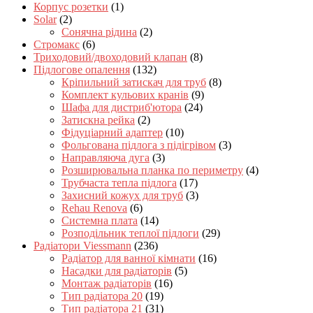
Корпус розетки
(1)
Solar
(2)
Сонячна рідина
(2)
Стромакс
(6)
Триходовий/двоходовий клапан
(8)
Підлогове опалення
(132)
Кріпильний затискач для труб
(8)
Комплект кульових кранів
(9)
Шафа для дистриб'ютора
(24)
Затискна рейка
(2)
Фідуціарний адаптер
(10)
Фольгована підлога з підігрівом
(3)
Направляюча дуга
(3)
Розширювальна планка по периметру
(4)
Трубчаста тепла підлога
(17)
Захисний кожух для труб
(3)
Rehau Renova
(6)
Системна плата
(14)
Розподільник теплої підлоги
(29)
Радіатори Viessmann
(236)
Радіатор для ванної кімнати
(16)
Насадки для радіаторів
(5)
Монтаж радіаторів
(16)
Тип радіатора 20
(19)
Тип радіатора 21
(31)