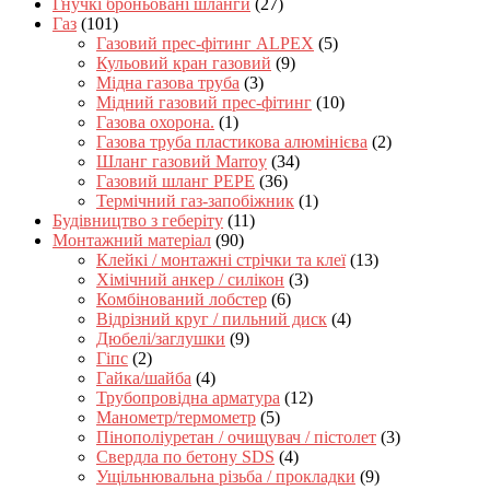
Гнучкі броньовані шланги
(27)
Газ
(101)
Газовий прес-фітинг ALPEX
(5)
Кульовий кран газовий
(9)
Мідна газова труба
(3)
Мідний газовий прес-фітинг
(10)
Газова охорона.
(1)
Газова труба пластикова алюмінієва
(2)
Шланг газовий Marroy
(34)
Газовий шланг PEPE
(36)
Термічний газ-запобіжник
(1)
Будівництво з геберіту
(11)
Монтажний матеріал
(90)
Клейкі / монтажні стрічки та клеї
(13)
Хімічний анкер / силікон
(3)
Комбінований лобстер
(6)
Відрізний круг / пильний диск
(4)
Дюбелі/заглушки
(9)
Гіпс
(2)
Гайка/шайба
(4)
Трубопровідна арматура
(12)
Манометр/термометр
(5)
Пінополіуретан / очищувач / пістолет
(3)
Свердла по бетону SDS
(4)
Ущільнювальна різьба / прокладки
(9)