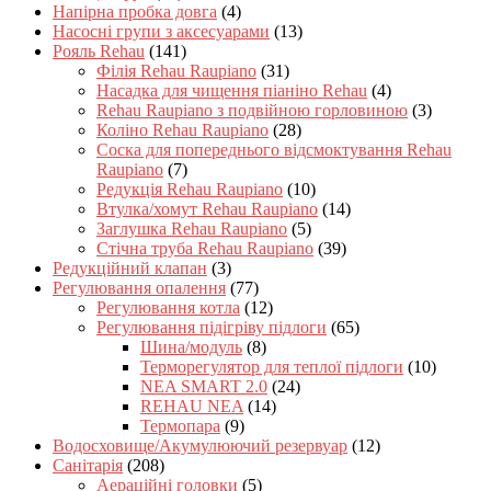
Напірна пробка довга
(4)
Насосні групи з аксесуарами
(13)
Рояль Rehau
(141)
Філія Rehau Raupiano
(31)
Насадка для чищення піаніно Rehau
(4)
Rehau Raupiano з подвійною горловиною
(3)
Коліно Rehau Raupiano
(28)
Соска для попереднього відсмоктування Rehau
Raupiano
(7)
Редукція Rehau Raupiano
(10)
Втулка/хомут Rehau Raupiano
(14)
Заглушка Rehau Raupiano
(5)
Стічна труба Rehau Raupiano
(39)
Редукційний клапан
(3)
Регулювання опалення
(77)
Регулювання котла
(12)
Регулювання підігріву підлоги
(65)
Шина/модуль
(8)
Терморегулятор для теплої підлоги
(10)
NEA SMART 2.0
(24)
REHAU NEA
(14)
Термопара
(9)
Водосховище/Акумулюючий резервуар
(12)
Санітарія
(208)
Аераційні головки
(5)