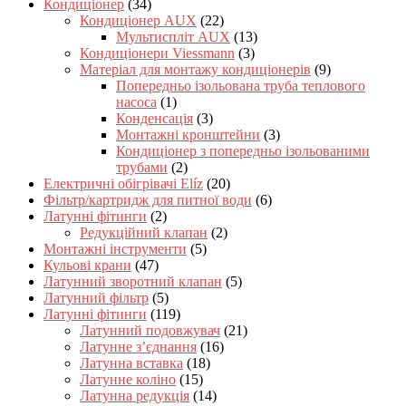
Кондиціонер
(34)
Кондиціонер AUX
(22)
Мультиспліт AUX
(13)
Кондиціонери Viessmann
(3)
Матеріал для монтажу кондиціонерів
(9)
Попередньо ізольована труба теплового
насоса
(1)
Конденсація
(3)
Монтажні кронштейни
(3)
Кондиціонер з попередньо ізольованими
трубами
(2)
Електричні обігрівачі Elíz
(20)
Фільтр/картридж для питної води
(6)
Латунні фітинги
(2)
Редукційний клапан
(2)
Монтажні інструменти
(5)
Кульові крани
(47)
Латунний зворотний клапан
(5)
Латунний фільтр
(5)
Латунні фітинги
(119)
Латунний подовжувач
(21)
Латунне з’єднання
(16)
Латунна вставка
(18)
Латунне коліно
(15)
Латунна редукція
(14)