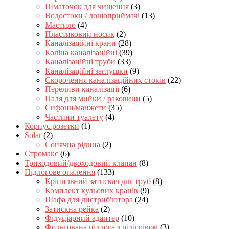
Шматочок для чищення
(3)
Водостоки / дощоприймачі
(13)
Мастило
(4)
Пластиковий носик
(2)
Каналізаційні крани
(28)
Коліна каналізаційні
(39)
Каналізаційні труби
(33)
Каналізаційні заглушки
(9)
Скорочення каналізаційних стоків
(22)
Переливи каналізації
(6)
Паля для мийки / раковини
(5)
Сифони/манжети
(35)
Частини туалету
(4)
Корпус розетки
(1)
Solar
(2)
Сонячна рідина
(2)
Стромакс
(6)
Триходовий/двоходовий клапан
(8)
Підлогове опалення
(133)
Кріпильний затискач для труб
(8)
Комплект кульових кранів
(9)
Шафа для дистриб'ютора
(24)
Затискна рейка
(2)
Фідуціарний адаптер
(10)
Фольгована підлога з підігрівом
(3)