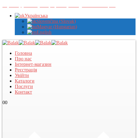
Зареєструйтеся у нас, щоб переглядати оптові ціни
Українська
Slovenčina
(
Slovak
)
Magyar
(
Hungarian
)
English
Головна
Про нас
Інтернет-магазин
Реєстрація
Увійти
Каталоги
Послуги
Контакт
0
0