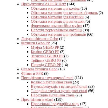
Прес-фітинги ALPEX Herz
(144)
Обтискна матриця для коліна
(10)
Обтискна матриця для кутових з’єднань
(2)
Обтискна матриця для настінки
(6)
Обтискна матриця для заглушки
(5)
Формована компресійна муфта
(17)
Перехід формувальної матриці
(38)
Обтискна матриця для тройників
(66)
Латунні фітинги Gebo
(11)
Фітинги Gebo PP
(26)
Муфта GEBO PP
(2)
Коліно GEBO PP
(2)
Заглушка GEBO PP
(2)
Трійник GEBO PP
(6)
Перехід GEBO PP
(14)
Сталеві фітинги Gebo
(18)
Фітинги PPR
(8)
Прес-фітинги з вуглецевої сталі
(131)
Коліно з вуглецевої сталі
(24)
Втулка/редукція з вуглецевої сталі
(23)
Т-подібна труба з вуглецевої сталі
(56)
Перехідна вуглецева сталь
(28)
Прес-фітинги мідні
(129)
Прес-гільза / редукційна мідь
(17)