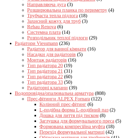
Направляюча дуга
(3)
Розширювальна планка по периметру
(4)
Трубчаста тепла підлога
(18)
Захисний кожух для труб
(3)
Rehau Renova
(6)
Системна плата
(14)
Розподільник теплої підлоги
(29)
Радіатори Viessmann
(236)
Радіатор для ванної кімнати
(16)
Насадки для радіаторів
(5)
Монтаж радіаторів
(16)
Тип радіатора 20
(19)
Тип радіатора 21
(31)
Тип радіатора 22
(60)
Тип радіатора 33
(50)
Радіаторні клапани
(39)
Водопровідна/опалювальна арматура
(808)
Прес-фітинги ALPEX Fornara
(122)
Колінний прес-фітинг
(6)
L-подібна форма L-подібний паз
(2)
Дошка для лиття під тиском
(8)
Заглушка для формувального преса
(5)
Формована компресійна муфта
(18)
Перехід формувальної матриці
(42)
Обтискна матриця для тройників
(41)