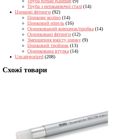
Труба Rehau Rautitan
(9)
Труба з нержавіючої сталі
(14)
Цинкові фітинги
(92)
Цинкове коліно
(14)
Цинковий ніпель
(16)
Оцинкований ковпачок/пробка
(14)
Оцинковані фітинги
(12)
Зменшення вмісту цинку
(9)
Цинковий тройник
(13)
Оцинкована втулка
(14)
Uncategorized
(208)
Схожі товари