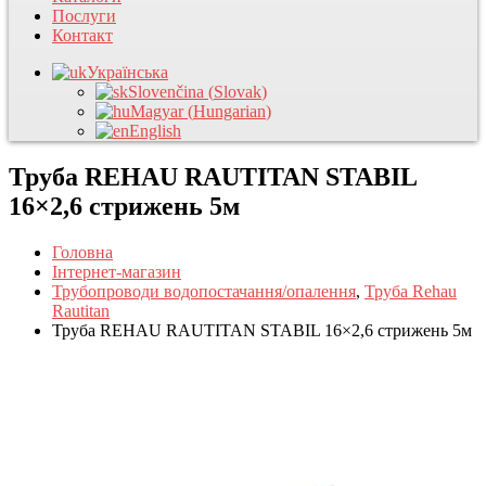
Послуги
Контакт
Українська
Slovenčina
(
Slovak
)
Magyar
(
Hungarian
)
English
Труба REHAU RAUTITAN STABIL
16×2,6 стрижень 5м
Головна
Інтернет-магазин
Трубопроводи водопостачання/опалення
,
Труба Rehau
Rautitan
Труба REHAU RAUTITAN STABIL 16×2,6 стрижень 5м