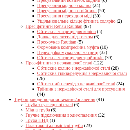
Пресувальний ковпачок мідний
(6)
Пресування мідного коліна
(24)
Пресування мідного трійника
(50)
Пресування перехідної міді
(30)
Ущільнювальне кільце фітинга солярію
(2)
Прес-фітинги Rehau Rautitan
(97)
Обтискна матриця для коліна
(5)
Дошка для лиття під тиском
(6)
Прес-рукав Rautitan
(5)
Формована компресійна муфта
(10)
Перехід формувальної матриці
(32)
Обтискна матриця для тройників
(39)
Прес-фітинги з нержавіючої сталі
(122)
Обтискне коліно з нержавіючої сталі
(28)
Обтискна гільза/редукція з нержавіючої сталі
(26)
Обтискний перехід з нержавіючої сталі
(24)
Трійник з нержавіючої сталі для пресування
(44)
Трубопроводи водопостачання/опалення
(91)
Труба з вуглецевої сталі
(6)
Мідна труба
(6)
Гнучке підключення води/опалення
(32)
Труба ПНД
(1)
Пластикові алюмінієві труби
(23)