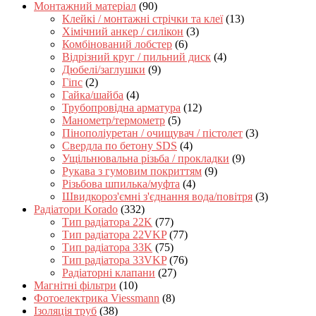
Монтажний матеріал
(90)
Клейкі / монтажні стрічки та клеї
(13)
Хімічний анкер / силікон
(3)
Комбінований лобстер
(6)
Відрізний круг / пильний диск
(4)
Дюбелі/заглушки
(9)
Гіпс
(2)
Гайка/шайба
(4)
Трубопровідна арматура
(12)
Манометр/термометр
(5)
Пінополіуретан / очищувач / пістолет
(3)
Свердла по бетону SDS
(4)
Ущільнювальна різьба / прокладки
(9)
Рукава з гумовим покриттям
(9)
Різьбова шпилька/муфта
(4)
Швидкороз'ємні з'єднання вода/повітря
(3)
Радіатори Korado
(332)
Тип радіатора 22K
(77)
Тип радіатора 22VKP
(77)
Тип радіатора 33K
(75)
Тип радіатора 33VKP
(76)
Радіаторні клапани
(27)
Магнітні фільтри
(10)
Фотоелектрика Viessmann
(8)
Ізоляція труб
(38)