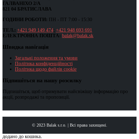
ГАЛВАНІХО 2/А
821 04 БРАТИСЛАВА
ГОДИНИ РОБОТИ:
ПН - ПТ 7:00 - 15:30
ТЕЛ.:
+421 949 149 474
;
+421 948 693 691
ЕЛЕКТРОННА ПОШТА:
balak@balak.sk
Швидка навігація
Загальні положення та умови
Політика конфіденційності
Політика щодо файлів cookie
Підпишіться на нашу розсилку
Підпишіться, щоб отримувати найсвіжішу інформацію про
акції, розпродажі та пропозиції.
© 2023 Balak s.r.o. | Всі права захищені.
додано до кошика.