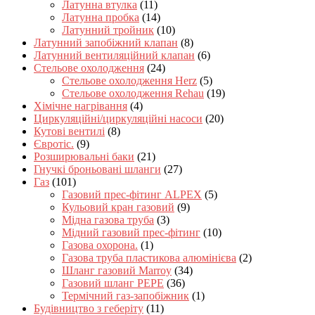
Латунна втулка
(11)
Латунна пробка
(14)
Латунний тройник
(10)
Латунний запобіжний клапан
(8)
Латунний вентиляційний клапан
(6)
Стельове охолодження
(24)
Стельове охолодження Herz
(5)
Стельове охолодження Rehau
(19)
Хімічне нагрівання
(4)
Циркуляційні/циркуляційні насоси
(20)
Кутові вентилі
(8)
Євротіс.
(9)
Розширювальні баки
(21)
Гнучкі броньовані шланги
(27)
Газ
(101)
Газовий прес-фітинг ALPEX
(5)
Кульовий кран газовий
(9)
Мідна газова труба
(3)
Мідний газовий прес-фітинг
(10)
Газова охорона.
(1)
Газова труба пластикова алюмінієва
(2)
Шланг газовий Marroy
(34)
Газовий шланг PEPE
(36)
Термічний газ-запобіжник
(1)
Будівництво з геберіту
(11)