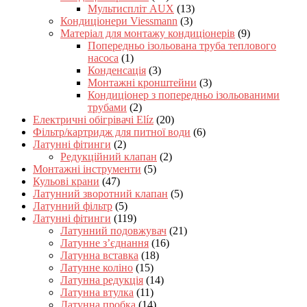
Мультиспліт AUX
(13)
Кондиціонери Viessmann
(3)
Матеріал для монтажу кондиціонерів
(9)
Попередньо ізольована труба теплового
насоса
(1)
Конденсація
(3)
Монтажні кронштейни
(3)
Кондиціонер з попередньо ізольованими
трубами
(2)
Електричні обігрівачі Elíz
(20)
Фільтр/картридж для питної води
(6)
Латунні фітинги
(2)
Редукційний клапан
(2)
Монтажні інструменти
(5)
Кульові крани
(47)
Латунний зворотний клапан
(5)
Латунний фільтр
(5)
Латунні фітинги
(119)
Латунний подовжувач
(21)
Латунне з’єднання
(16)
Латунна вставка
(18)
Латунне коліно
(15)
Латунна редукція
(14)
Латунна втулка
(11)
Латунна пробка
(14)