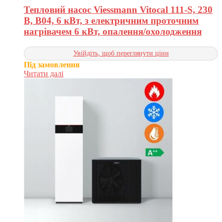
Тепловий насос Viessmann Vitocal 111-S, 230
В, B04, 6 кВт, з електричним проточним
нагрівачем 6 кВт, опалення/охолодження
Увійдіть, щоб переглянути ціни
Під замовлення
Читати далі