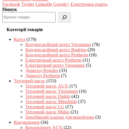
Facebook
Twitter
LinkedIn
Google+
Електронна пошта
Пошук
Категорії товарів
Котел
(179)
Конденсаційний котел Viessmann
(78)
Конденсаційний котел Buderus
(29)
Конденсаційний котел Protherm
(18)
Електричний котел Protherm
(11)
Електричний котел Viessmann
(5)
Димохід Regulus
(33)
Димохід Protherm
(7)
Тепловий насос
(153)
Тепловий насос AUX
(17)
Тепловий насос Viessmann
(16)
Тепловий насос Daikin
(42)
Тепловий насос Mitsubishi
(37)
Тепловий насос LG
(17)
Тепловий насос Midea
(21)
Запобіжний клапан для моноблока
(3)
Кондиціонер
(34)
Кондиціонер AUX
(22)