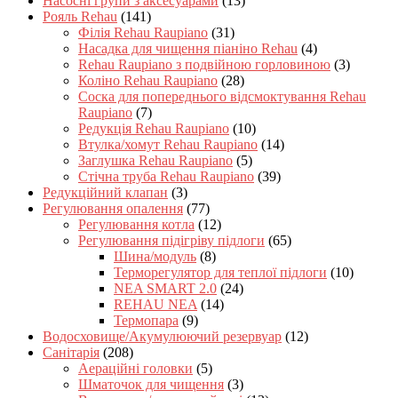
Насосні групи з аксесуарами
(13)
Рояль Rehau
(141)
Філія Rehau Raupiano
(31)
Насадка для чищення піаніно Rehau
(4)
Rehau Raupiano з подвійною горловиною
(3)
Коліно Rehau Raupiano
(28)
Соска для попереднього відсмоктування Rehau
Raupiano
(7)
Редукція Rehau Raupiano
(10)
Втулка/хомут Rehau Raupiano
(14)
Заглушка Rehau Raupiano
(5)
Стічна труба Rehau Raupiano
(39)
Редукційний клапан
(3)
Регулювання опалення
(77)
Регулювання котла
(12)
Регулювання підігріву підлоги
(65)
Шина/модуль
(8)
Терморегулятор для теплої підлоги
(10)
NEA SMART 2.0
(24)
REHAU NEA
(14)
Термопара
(9)
Водосховище/Акумулюючий резервуар
(12)
Санітарія
(208)
Аераційні головки
(5)
Шматочок для чищення
(3)