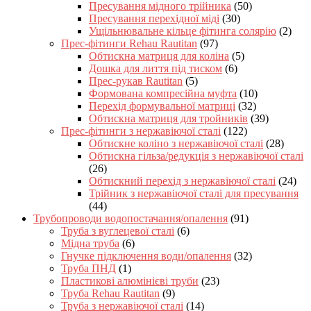
Пресування мідного трійника
(50)
Пресування перехідної міді
(30)
Ущільнювальне кільце фітинга солярію
(2)
Прес-фітинги Rehau Rautitan
(97)
Обтискна матриця для коліна
(5)
Дошка для лиття під тиском
(6)
Прес-рукав Rautitan
(5)
Формована компресійна муфта
(10)
Перехід формувальної матриці
(32)
Обтискна матриця для тройників
(39)
Прес-фітинги з нержавіючої сталі
(122)
Обтискне коліно з нержавіючої сталі
(28)
Обтискна гільза/редукція з нержавіючої сталі
(26)
Обтискний перехід з нержавіючої сталі
(24)
Трійник з нержавіючої сталі для пресування
(44)
Трубопроводи водопостачання/опалення
(91)
Труба з вуглецевої сталі
(6)
Мідна труба
(6)
Гнучке підключення води/опалення
(32)
Труба ПНД
(1)
Пластикові алюмінієві труби
(23)
Труба Rehau Rautitan
(9)
Труба з нержавіючої сталі
(14)