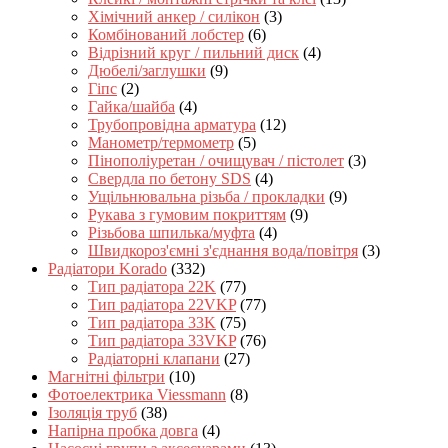
Хімічний анкер / силікон
(3)
Комбінований лобстер
(6)
Відрізний круг / пильний диск
(4)
Дюбелі/заглушки
(9)
Гіпс
(2)
Гайка/шайба
(4)
Трубопровідна арматура
(12)
Манометр/термометр
(5)
Пінополіуретан / очищувач / пістолет
(3)
Свердла по бетону SDS
(4)
Ущільнювальна різьба / прокладки
(9)
Рукава з гумовим покриттям
(9)
Різьбова шпилька/муфта
(4)
Швидкороз'ємні з'єднання вода/повітря
(3)
Радіатори Korado
(332)
Тип радіатора 22K
(77)
Тип радіатора 22VKP
(77)
Тип радіатора 33K
(75)
Тип радіатора 33VKP
(76)
Радіаторні клапани
(27)
Магнітні фільтри
(10)
Фотоелектрика Viessmann
(8)
Ізоляція труб
(38)
Напірна пробка довга
(4)