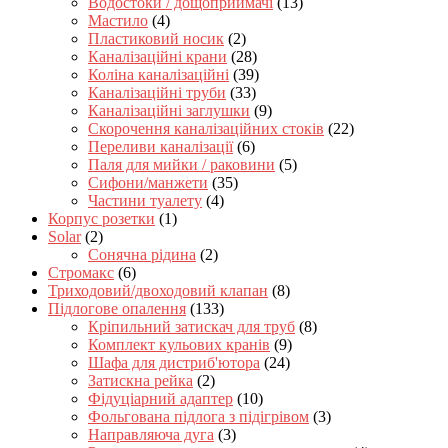
Водостоки / дощоприймачі
(13)
Мастило
(4)
Пластиковий носик
(2)
Каналізаційні крани
(28)
Коліна каналізаційні
(39)
Каналізаційні труби
(33)
Каналізаційні заглушки
(9)
Скорочення каналізаційних стоків
(22)
Переливи каналізації
(6)
Паля для мийки / раковини
(5)
Сифони/манжети
(35)
Частини туалету
(4)
Корпус розетки
(1)
Solar
(2)
Сонячна рідина
(2)
Стромакс
(6)
Триходовий/двоходовий клапан
(8)
Підлогове опалення
(133)
Кріпильний затискач для труб
(8)
Комплект кульових кранів
(9)
Шафа для дистриб'ютора
(24)
Затискна рейка
(2)
Фідуціарний адаптер
(10)
Фольгована підлога з підігрівом
(3)
Направляюча дуга
(3)