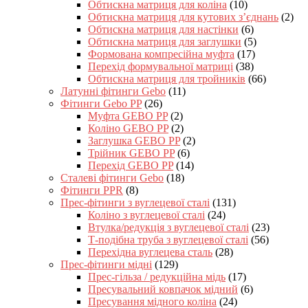
Обтискна матриця для коліна
(10)
Обтискна матриця для кутових з’єднань
(2)
Обтискна матриця для настінки
(6)
Обтискна матриця для заглушки
(5)
Формована компресійна муфта
(17)
Перехід формувальної матриці
(38)
Обтискна матриця для тройників
(66)
Латунні фітинги Gebo
(11)
Фітинги Gebo PP
(26)
Муфта GEBO PP
(2)
Коліно GEBO PP
(2)
Заглушка GEBO PP
(2)
Трійник GEBO PP
(6)
Перехід GEBO PP
(14)
Сталеві фітинги Gebo
(18)
Фітинги PPR
(8)
Прес-фітинги з вуглецевої сталі
(131)
Коліно з вуглецевої сталі
(24)
Втулка/редукція з вуглецевої сталі
(23)
Т-подібна труба з вуглецевої сталі
(56)
Перехідна вуглецева сталь
(28)
Прес-фітинги мідні
(129)
Прес-гільза / редукційна мідь
(17)
Пресувальний ковпачок мідний
(6)
Пресування мідного коліна
(24)