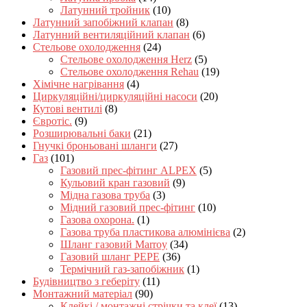
Латунний тройник
(10)
Латунний запобіжний клапан
(8)
Латунний вентиляційний клапан
(6)
Стельове охолодження
(24)
Стельове охолодження Herz
(5)
Стельове охолодження Rehau
(19)
Хімічне нагрівання
(4)
Циркуляційні/циркуляційні насоси
(20)
Кутові вентилі
(8)
Євротіс.
(9)
Розширювальні баки
(21)
Гнучкі броньовані шланги
(27)
Газ
(101)
Газовий прес-фітинг ALPEX
(5)
Кульовий кран газовий
(9)
Мідна газова труба
(3)
Мідний газовий прес-фітинг
(10)
Газова охорона.
(1)
Газова труба пластикова алюмінієва
(2)
Шланг газовий Marroy
(34)
Газовий шланг PEPE
(36)
Термічний газ-запобіжник
(1)
Будівництво з геберіту
(11)
Монтажний матеріал
(90)
Клейкі / монтажні стрічки та клеї
(13)