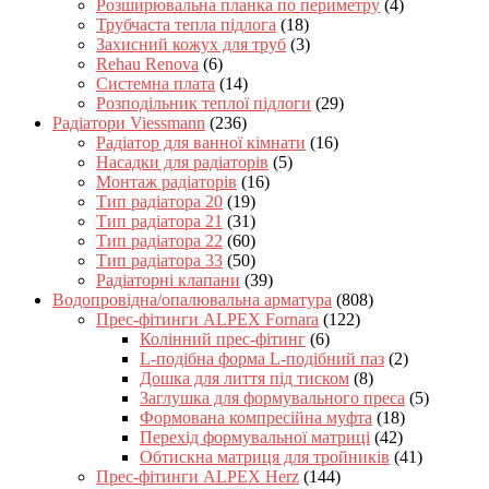
Розширювальна планка по периметру
(4)
Трубчаста тепла підлога
(18)
Захисний кожух для труб
(3)
Rehau Renova
(6)
Системна плата
(14)
Розподільник теплої підлоги
(29)
Радіатори Viessmann
(236)
Радіатор для ванної кімнати
(16)
Насадки для радіаторів
(5)
Монтаж радіаторів
(16)
Тип радіатора 20
(19)
Тип радіатора 21
(31)
Тип радіатора 22
(60)
Тип радіатора 33
(50)
Радіаторні клапани
(39)
Водопровідна/опалювальна арматура
(808)
Прес-фітинги ALPEX Fornara
(122)
Колінний прес-фітинг
(6)
L-подібна форма L-подібний паз
(2)
Дошка для лиття під тиском
(8)
Заглушка для формувального преса
(5)
Формована компресійна муфта
(18)
Перехід формувальної матриці
(42)
Обтискна матриця для тройників
(41)
Прес-фітинги ALPEX Herz
(144)