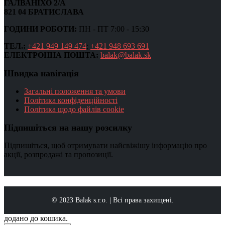
ГАЛВАНІХО 2/А
821 04 БРАТИСЛАВА
ГОДИНИ РОБОТИ:
ПН - ПТ 7:00 - 15:30
ТЕЛ.:
+421 949 149 474
;
+421 948 693 691
ЕЛЕКТРОННА ПОШТА:
balak@balak.sk
Швидка навігація
Загальні положення та умови
Політика конфіденційності
Політика щодо файлів cookie
Підпишіться на нашу розсилку
Підпишіться, щоб отримувати найсвіжішу інформацію про
акції, розпродажі та пропозиції.
© 2023 Balak s.r.o. | Всі права захищені.
додано до кошика.