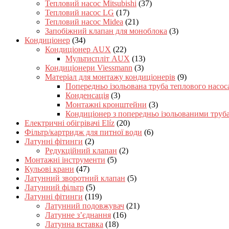
Тепловий насос Mitsubishi
(37)
Тепловий насос LG
(17)
Тепловий насос Midea
(21)
Запобіжний клапан для моноблока
(3)
Кондиціонер
(34)
Кондиціонер AUX
(22)
Мультиспліт AUX
(13)
Кондиціонери Viessmann
(3)
Матеріал для монтажу кондиціонерів
(9)
Попередньо ізольована труба теплового насос
Конденсація
(3)
Монтажні кронштейни
(3)
Кондиціонер з попередньо ізольованими труб
Електричні обігрівачі Elíz
(20)
Фільтр/картридж для питної води
(6)
Латунні фітинги
(2)
Редукційний клапан
(2)
Монтажні інструменти
(5)
Кульові крани
(47)
Латунний зворотний клапан
(5)
Латунний фільтр
(5)
Латунні фітинги
(119)
Латунний подовжувач
(21)
Латунне з’єднання
(16)
Латунна вставка
(18)