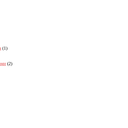
а
(1)
ами
(2)