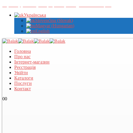
Зареєструйтеся у нас, щоб переглядати оптові ціни
Українська
Slovenčina
(
Slovak
)
Magyar
(
Hungarian
)
English
Головна
Про нас
Інтернет-магазин
Реєстрація
Увійти
Каталоги
Послуги
Контакт
0
0