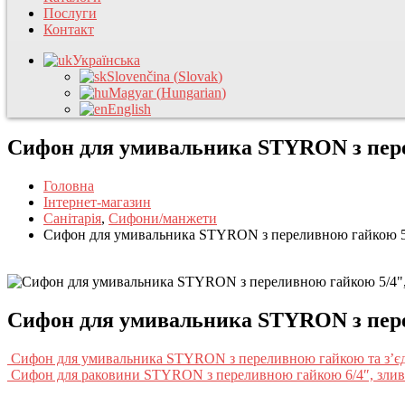
Послуги
Контакт
Українська
Slovenčina
(
Slovak
)
Magyar
(
Hungarian
)
English
Сифон для умивальника STYRON з пере
Головна
Інтернет-магазин
Санітарія
,
Сифони/манжети
Сифон для умивальника STYRON з переливною гайкою 5/
Сифон для умивальника STYRON з пере
Сифон для умивальника STYRON з переливною гайкою та з’єдн
Сифон для раковини STYRON з переливною гайкою 6/4″, зли