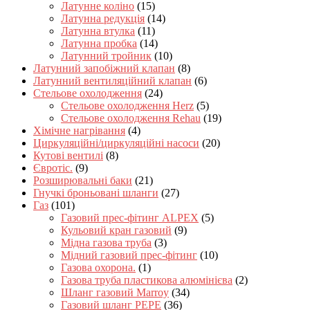
Латунне коліно
(15)
Латунна редукція
(14)
Латунна втулка
(11)
Латунна пробка
(14)
Латунний тройник
(10)
Латунний запобіжний клапан
(8)
Латунний вентиляційний клапан
(6)
Стельове охолодження
(24)
Стельове охолодження Herz
(5)
Стельове охолодження Rehau
(19)
Хімічне нагрівання
(4)
Циркуляційні/циркуляційні насоси
(20)
Кутові вентилі
(8)
Євротіс.
(9)
Розширювальні баки
(21)
Гнучкі броньовані шланги
(27)
Газ
(101)
Газовий прес-фітинг ALPEX
(5)
Кульовий кран газовий
(9)
Мідна газова труба
(3)
Мідний газовий прес-фітинг
(10)
Газова охорона.
(1)
Газова труба пластикова алюмінієва
(2)
Шланг газовий Marroy
(34)
Газовий шланг PEPE
(36)