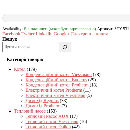
Availability:
Є в наявності (може бути зарезервовано)
Артикул:
STY-531
Facebook
Twitter
LinkedIn
Google+
Електронна пошта
Пошук
Категорії товарів
Котел
(179)
Конденсаційний котел Viessmann
(78)
Конденсаційний котел Buderus
(29)
Конденсаційний котел Protherm
(18)
Електричний котел Protherm
(11)
Електричний котел Viessmann
(5)
Димохід Regulus
(33)
Димохід Protherm
(7)
Тепловий насос
(153)
Тепловий насос AUX
(17)
Тепловий насос Viessmann
(16)
Тепловий насос Daikin
(42)