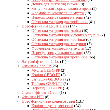
Дошка для лиття під тиском
(8)
Заглушка для формувального преса
(5)
Формована компресійна муфта
(18)
Перехід формувальної матриці
(42)
Обтискна матриця для тройників
(41)
Прес-фітинги ALPEX Herz
(144)
Обтискна матриця для коліна
(10)
Обтискна матриця для кутових з’єднань
(2)
Обтискна матриця для настінки
(6)
Обтискна матриця для заглушки
(5)
Формована компресійна муфта
(17)
Перехід формувальної матриці
(38)
Обтискна матриця для тройників
(66)
Латунні фітинги Gebo
(11)
Фітинги Gebo PP
(26)
Муфта GEBO PP
(2)
Коліно GEBO PP
(2)
Заглушка GEBO PP
(2)
Трійник GEBO PP
(6)
Перехід GEBO PP
(14)
Сталеві фітинги Gebo
(18)
Фітинги PPR
(8)
Прес-фітинги з вуглецевої сталі
(131)
Коліно з вуглецевої сталі
(24)