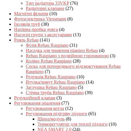
Тип радіатора 33VKP
(76)
Радіаторні клапани
(27)
Магнітні фільтри
(10)
Фотоелектрика Viessmann
(8)
Ізоляція труб
(38)
Напірна пробка довга
(4)
Насосні групи з аксесуарами
(13)
Рояль Rehau
(141)
Філія Rehau Raupiano
(31)
Насадка для чищення піаніно Rehau
(4)
Rehau Raupiano з подвійною горловиною
(3)
Коліно Rehau Raupiano
(28)
Соска для попереднього відсмоктування Rehau
Raupiano
(7)
Редукція Rehau Raupiano
(10)
Втулка/хомут Rehau Raupiano
(14)
Заглушка Rehau Raupiano
(5)
Стічна труба Rehau Raupiano
(39)
Редукційний клапан
(3)
Регулювання опалення
(77)
Регулювання котла
(12)
Регулювання підігріву підлоги
(65)
Шина/модуль
(8)
Терморегулятор для теплої підлоги
(10)
NEA SMART 2.0
(24)