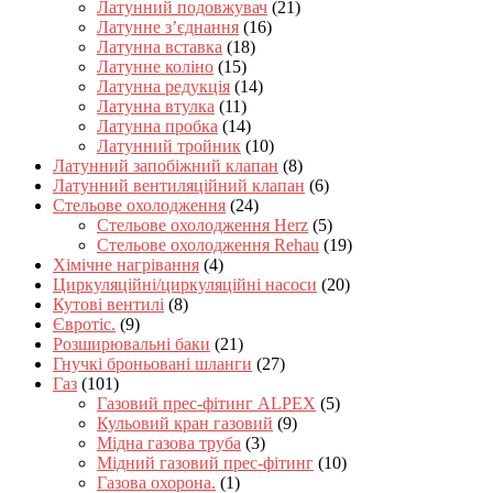
Латунний подовжувач
(21)
Латунне з’єднання
(16)
Латунна вставка
(18)
Латунне коліно
(15)
Латунна редукція
(14)
Латунна втулка
(11)
Латунна пробка
(14)
Латунний тройник
(10)
Латунний запобіжний клапан
(8)
Латунний вентиляційний клапан
(6)
Стельове охолодження
(24)
Стельове охолодження Herz
(5)
Стельове охолодження Rehau
(19)
Хімічне нагрівання
(4)
Циркуляційні/циркуляційні насоси
(20)
Кутові вентилі
(8)
Євротіс.
(9)
Розширювальні баки
(21)
Гнучкі броньовані шланги
(27)
Газ
(101)
Газовий прес-фітинг ALPEX
(5)
Кульовий кран газовий
(9)
Мідна газова труба
(3)
Мідний газовий прес-фітинг
(10)
Газова охорона.
(1)