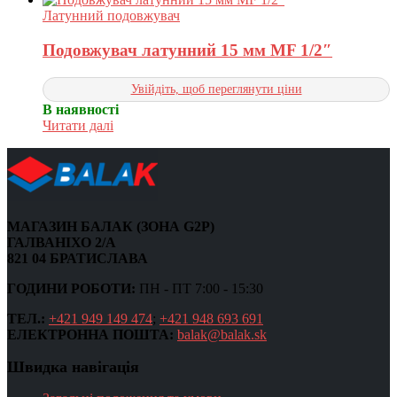
Латунний подовжувач
Подовжувач латунний 15 мм MF 1/2″
Увійдіть, щоб переглянути ціни
В наявності
Читати далі
МАГАЗИН БАЛАК (ЗОНА G2P)
ГАЛВАНІХО 2/А
821 04 БРАТИСЛАВА
ГОДИНИ РОБОТИ:
ПН - ПТ 7:00 - 15:30
ТЕЛ.:
+421 949 149 474
;
+421 948 693 691
ЕЛЕКТРОННА ПОШТА:
balak@balak.sk
Швидка навігація