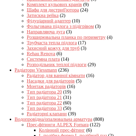
Комплект кульових кранів
(9)
Шафа для дистриб'ютора
(24)
Затискна рейка
(2)
Фідуціарний адаптер
(10)
Фольгована підлога з підігрівом
(3)
Направляюча дуга
(3)
Розширювальна планка по периметру
(4)
Трубчаста тепла підлога
(17)
Захисний кожух для труб
(3)
Rehau Renova
(6)
Системна плата
(14)
Розподільник теплої підлоги
(29)
Радіатори Viessmann
(236)
Радіатор для ванної кімнати
(16)
Насадки для радіаторів
(5)
Монтаж радіаторів
(16)
Тип радіатора 20
(19)
Тип радіатора 21
(31)
Тип радіатора 22
(60)
Тип радіатора 33
(50)
Радіаторні клапани
(39)
Водопровідна/опалювальна арматура
(808)
Прес-фітинги ALPEX Fornara
(122)
Колінний прес-фітинг
(6)
L-подібна форма L-подібний паз
(2)