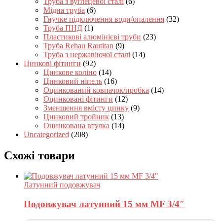
Труба з вуглецевої сталі
(6)
Мідна труба
(6)
Гнучке підключення води/опалення
(32)
Труба ПНД
(1)
Пластикові алюмінієві труби
(23)
Труба Rehau Rautitan
(9)
Труба з нержавіючої сталі
(14)
Цинкові фітинги
(92)
Цинкове коліно
(14)
Цинковий ніпель
(16)
Оцинкований ковпачок/пробка
(14)
Оцинковані фітинги
(12)
Зменшення вмісту цинку
(9)
Цинковий тройник
(13)
Оцинкована втулка
(14)
Uncategorized
(208)
Схожі товари
Латунний подовжувач
Подовжувач латунний 15 мм MF 3/4″