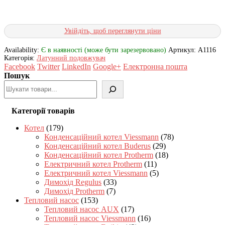
Увійдіть, щоб переглянути ціни
Availability:
Є в наявності (може бути зарезервовано)
Артикул:
A1116
Категорія:
Латунний подовжувач
Facebook
Twitter
LinkedIn
Google+
Електронна пошта
Пошук
Категорії товарів
Котел
(179)
Конденсаційний котел Viessmann
(78)
Конденсаційний котел Buderus
(29)
Конденсаційний котел Protherm
(18)
Електричний котел Protherm
(11)
Електричний котел Viessmann
(5)
Димохід Regulus
(33)
Димохід Protherm
(7)
Тепловий насос
(153)
Тепловий насос AUX
(17)
Тепловий насос Viessmann
(16)