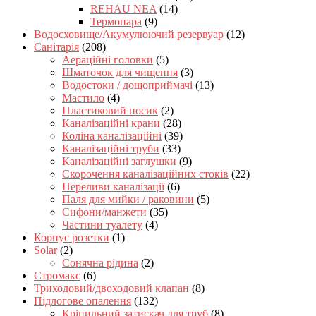
REHAU NEA
(14)
Термопара
(9)
Водосховище/Акумулюючий резервуар
(12)
Санітарія
(208)
Аераційні головки
(5)
Шматочок для чищення
(3)
Водостоки / дощоприймачі
(13)
Мастило
(4)
Пластиковий носик
(2)
Каналізаційні крани
(28)
Коліна каналізаційні
(39)
Каналізаційні труби
(33)
Каналізаційні заглушки
(9)
Скорочення каналізаційних стоків
(22)
Переливи каналізації
(6)
Паля для мийки / раковини
(5)
Сифони/манжети
(35)
Частини туалету
(4)
Корпус розетки
(1)
Solar
(2)
Сонячна рідина
(2)
Стромакс
(6)
Триходовий/двоходовий клапан
(8)
Підлогове опалення
(132)
Кріпильний затискач для труб
(8)