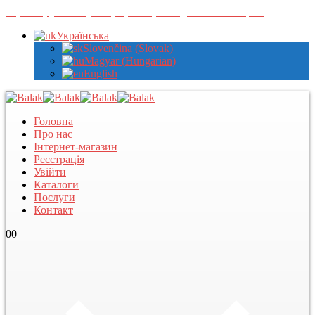
Зареєструйтеся у нас, щоб переглядати оптові ціни
Українська
Slovenčina
(
Slovak
)
Magyar
(
Hungarian
)
English
Головна
Про нас
Інтернет-магазин
Реєстрація
Увійти
Каталоги
Послуги
Контакт
0
0