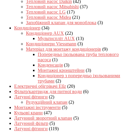
Тепловий насос Daikin
(42)
Тепловий насос Mitsubishi
(37)
Тепловий насос LG
(17)
Тепловий насос Midea
(21)
Запобіжний клапан для моноблока
(3)
Кондиціонер
(34)
Кондиціонер AUX
(22)
Мультиспліт AUX
(13)
Кондиціонери Viessmann
(3)
Матеріал для монтажу кондиціонерів
(9)
Попередньо ізольована труба теплового
насоса
(1)
Конденсація
(3)
Монтажні кронштейни
(3)
Кондиціонер з попередньо ізольованими
трубами
(2)
Електричні обігрівачі Elíz
(20)
Фільтр/картридж для питної води
(6)
Латунні фітинги
(2)
Редукційний клапан
(2)
Монтажні інструменти
(5)
Кульові крани
(47)
Латунний зворотний клапан
(5)
Латунний фільтр
(5)
Латунні фітинги
(119)