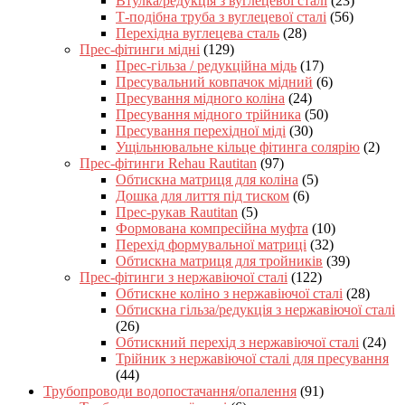
Втулка/редукція з вуглецевої сталі
(23)
Т-подібна труба з вуглецевої сталі
(56)
Перехідна вуглецева сталь
(28)
Прес-фітинги мідні
(129)
Прес-гільза / редукційна мідь
(17)
Пресувальний ковпачок мідний
(6)
Пресування мідного коліна
(24)
Пресування мідного трійника
(50)
Пресування перехідної міді
(30)
Ущільнювальне кільце фітинга солярію
(2)
Прес-фітинги Rehau Rautitan
(97)
Обтискна матриця для коліна
(5)
Дошка для лиття під тиском
(6)
Прес-рукав Rautitan
(5)
Формована компресійна муфта
(10)
Перехід формувальної матриці
(32)
Обтискна матриця для тройників
(39)
Прес-фітинги з нержавіючої сталі
(122)
Обтискне коліно з нержавіючої сталі
(28)
Обтискна гільза/редукція з нержавіючої сталі
(26)
Обтискний перехід з нержавіючої сталі
(24)
Трійник з нержавіючої сталі для пресування
(44)
Трубопроводи водопостачання/опалення
(91)