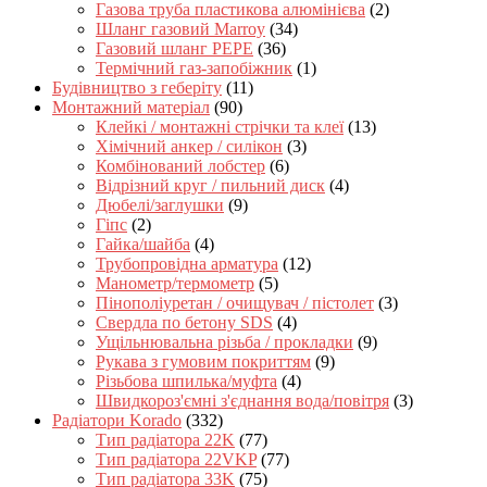
Газова труба пластикова алюмінієва
(2)
Шланг газовий Marroy
(34)
Газовий шланг PEPE
(36)
Термічний газ-запобіжник
(1)
Будівництво з геберіту
(11)
Монтажний матеріал
(90)
Клейкі / монтажні стрічки та клеї
(13)
Хімічний анкер / силікон
(3)
Комбінований лобстер
(6)
Відрізний круг / пильний диск
(4)
Дюбелі/заглушки
(9)
Гіпс
(2)
Гайка/шайба
(4)
Трубопровідна арматура
(12)
Манометр/термометр
(5)
Пінополіуретан / очищувач / пістолет
(3)
Свердла по бетону SDS
(4)
Ущільнювальна різьба / прокладки
(9)
Рукава з гумовим покриттям
(9)
Різьбова шпилька/муфта
(4)
Швидкороз'ємні з'єднання вода/повітря
(3)
Радіатори Korado
(332)
Тип радіатора 22K
(77)
Тип радіатора 22VKP
(77)
Тип радіатора 33K
(75)