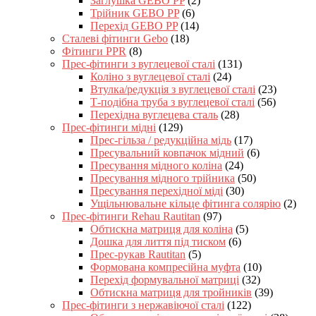
Заглушка GEBO PP
(2)
Трійник GEBO PP
(6)
Перехід GEBO PP
(14)
Сталеві фітинги Gebo
(18)
Фітинги PPR
(8)
Прес-фітинги з вуглецевої сталі
(131)
Коліно з вуглецевої сталі
(24)
Втулка/редукція з вуглецевої сталі
(23)
Т-подібна труба з вуглецевої сталі
(56)
Перехідна вуглецева сталь
(28)
Прес-фітинги мідні
(129)
Прес-гільза / редукційна мідь
(17)
Пресувальний ковпачок мідний
(6)
Пресування мідного коліна
(24)
Пресування мідного трійника
(50)
Пресування перехідної міді
(30)
Ущільнювальне кільце фітинга солярію
(2)
Прес-фітинги Rehau Rautitan
(97)
Обтискна матриця для коліна
(5)
Дошка для лиття під тиском
(6)
Прес-рукав Rautitan
(5)
Формована компресійна муфта
(10)
Перехід формувальної матриці
(32)
Обтискна матриця для тройників
(39)
Прес-фітинги з нержавіючої сталі
(122)