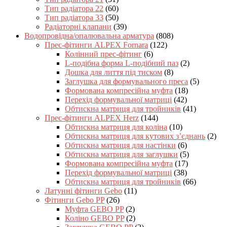
Тип радіатора 22
(60)
Тип радіатора 33
(50)
Радіаторні клапани
(39)
Водопровідна/опалювальна арматура
(808)
Прес-фітинги ALPEX Fornara
(122)
Колінний прес-фітинг
(6)
L-подібна форма L-подібний паз
(2)
Дошка для лиття під тиском
(8)
Заглушка для формувального преса
(5)
Формована компресійна муфта
(18)
Перехід формувальної матриці
(42)
Обтискна матриця для тройників
(41)
Прес-фітинги ALPEX Herz
(144)
Обтискна матриця для коліна
(10)
Обтискна матриця для кутових з’єднань
(2)
Обтискна матриця для настінки
(6)
Обтискна матриця для заглушки
(5)
Формована компресійна муфта
(17)
Перехід формувальної матриці
(38)
Обтискна матриця для тройників
(66)
Латунні фітинги Gebo
(11)
Фітинги Gebo PP
(26)
Муфта GEBO PP
(2)
Коліно GEBO PP
(2)