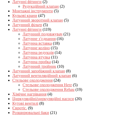
Латунні фітинги
(2)
Редукційний клапан
(2)
Монтажні інструменти
(5)
Кульові крани
(47)
Латунний зворотний клапан
(5)
Латунний фільтр
(5)
Латунні фітинги
(119)
Латунний подовжувач
(21)
Латунне з’єднання
(16)
Латунна вставка
(18)
Латунне коліно
(15)
Латунна редукція
(14)
Латунна втулка
(11)
Латунна пробка
(14)
Латунний тройник
(10)
Латунний запобіжний клапан
(8)
Латунний вентиляційний клапан
(6)
Стельове охолодження
(24)
Стельове охолодження Herz
(5)
Стельове охолодження Rehau
(19)
Хімічне нагрівання
(4)
Циркуляційні/циркуляційні насоси
(20)
Кутові вентилі
(8)
Євротіс.
(9)
Розширювальні баки
(21)