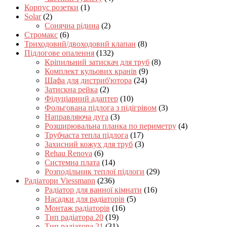
Корпус розетки
(1)
Solar
(2)
Сонячна рідина
(2)
Стромакс
(6)
Триходовий/двоходовий клапан
(8)
Підлогове опалення
(132)
Кріпильний затискач для труб
(8)
Комплект кульових кранів
(9)
Шафа для дистриб'ютора
(24)
Затискна рейка
(2)
Фідуціарний адаптер
(10)
Фольгована підлога з підігрівом
(3)
Направляюча дуга
(3)
Розширювальна планка по периметру
(4)
Трубчаста тепла підлога
(17)
Захисний кожух для труб
(3)
Rehau Renova
(6)
Системна плата
(14)
Розподільник теплої підлоги
(29)
Радіатори Viessmann
(236)
Радіатор для ванної кімнати
(16)
Насадки для радіаторів
(5)
Монтаж радіаторів
(16)
Тип радіатора 20
(19)
Тип радіатора 21
(31)