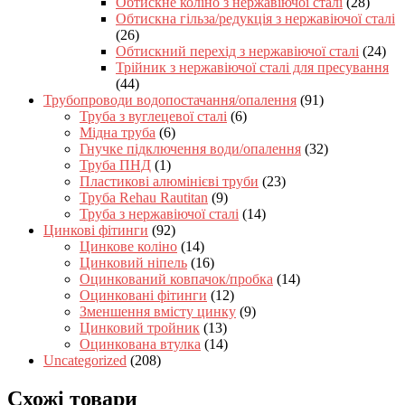
Обтискне коліно з нержавіючої сталі
(28)
Обтискна гільза/редукція з нержавіючої сталі
(26)
Обтискний перехід з нержавіючої сталі
(24)
Трійник з нержавіючої сталі для пресування
(44)
Трубопроводи водопостачання/опалення
(91)
Труба з вуглецевої сталі
(6)
Мідна труба
(6)
Гнучке підключення води/опалення
(32)
Труба ПНД
(1)
Пластикові алюмінієві труби
(23)
Труба Rehau Rautitan
(9)
Труба з нержавіючої сталі
(14)
Цинкові фітинги
(92)
Цинкове коліно
(14)
Цинковий ніпель
(16)
Оцинкований ковпачок/пробка
(14)
Оцинковані фітинги
(12)
Зменшення вмісту цинку
(9)
Цинковий тройник
(13)
Оцинкована втулка
(14)
Uncategorized
(208)
Схожі товари