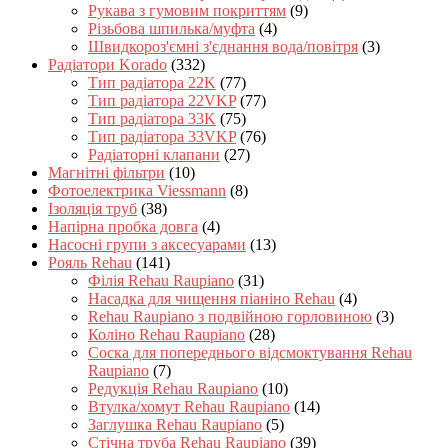
Рукава з гумовим покриттям
(9)
Різьбова шпилька/муфта
(4)
Швидкороз'ємні з'єднання вода/повітря
(3)
Радіатори Korado
(332)
Тип радіатора 22K
(77)
Тип радіатора 22VKP
(77)
Тип радіатора 33K
(75)
Тип радіатора 33VKP
(76)
Радіаторні клапани
(27)
Магнітні фільтри
(10)
Фотоелектрика Viessmann
(8)
Ізоляція труб
(38)
Напірна пробка довга
(4)
Насосні групи з аксесуарами
(13)
Рояль Rehau
(141)
Філія Rehau Raupiano
(31)
Насадка для чищення піаніно Rehau
(4)
Rehau Raupiano з подвійною горловиною
(3)
Коліно Rehau Raupiano
(28)
Соска для попереднього відсмоктування Rehau
Raupiano
(7)
Редукція Rehau Raupiano
(10)
Втулка/хомут Rehau Raupiano
(14)
Заглушка Rehau Raupiano
(5)
Стічна труба Rehau Raupiano
(39)