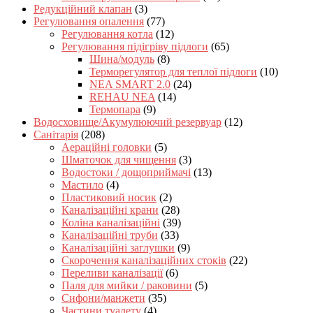
Редукційний клапан
(3)
Регулювання опалення
(77)
Регулювання котла
(12)
Регулювання підігріву підлоги
(65)
Шина/модуль
(8)
Терморегулятор для теплої підлоги
(10)
NEA SMART 2.0
(24)
REHAU NEA
(14)
Термопара
(9)
Водосховище/Акумулюючий резервуар
(12)
Санітарія
(208)
Аераційні головки
(5)
Шматочок для чищення
(3)
Водостоки / дощоприймачі
(13)
Мастило
(4)
Пластиковий носик
(2)
Каналізаційні крани
(28)
Коліна каналізаційні
(39)
Каналізаційні труби
(33)
Каналізаційні заглушки
(9)
Скорочення каналізаційних стоків
(22)
Переливи каналізації
(6)
Паля для мийки / раковини
(5)
Сифони/манжети
(35)
Частини туалету
(4)