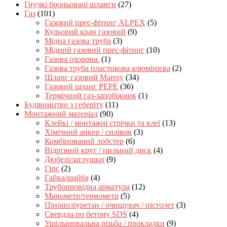
Гнучкі броньовані шланги
(27)
Газ
(101)
Газовий прес-фітинг ALPEX
(5)
Кульовий кран газовий
(9)
Мідна газова труба
(3)
Мідний газовий прес-фітинг
(10)
Газова охорона.
(1)
Газова труба пластикова алюмінієва
(2)
Шланг газовий Marroy
(34)
Газовий шланг PEPE
(36)
Термічний газ-запобіжник
(1)
Будівництво з геберіту
(11)
Монтажний матеріал
(90)
Клейкі / монтажні стрічки та клеї
(13)
Хімічний анкер / силікон
(3)
Комбінований лобстер
(6)
Відрізний круг / пильний диск
(4)
Дюбелі/заглушки
(9)
Гіпс
(2)
Гайка/шайба
(4)
Трубопровідна арматура
(12)
Манометр/термометр
(5)
Пінополіуретан / очищувач / пістолет
(3)
Свердла по бетону SDS
(4)
Ущільнювальна різьба / прокладки
(9)