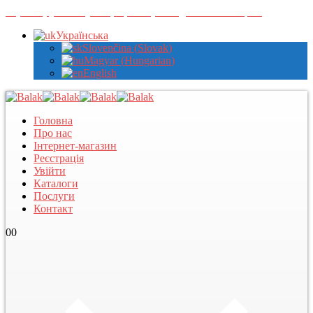
Зареєструйтеся у нас, щоб переглядати оптові ціни
Українська
Slovenčina
(
Slovak
)
Magyar
(
Hungarian
)
English
Головна
Про нас
Інтернет-магазин
Реєстрація
Увійти
Каталоги
Послуги
Контакт
0
0