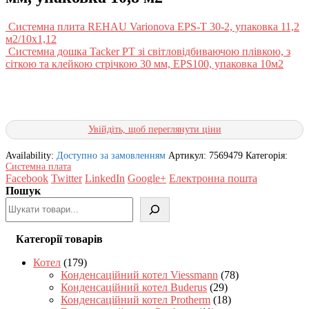
Системна плита REHAU Varionova EPS-T 30-2, упаковка 11,2
м2/10х1,12
Системна дошка Tacker PT зі світловідбиваючою плівкою, з
сіткою та клейкою стрічкою 30 мм, EPS100, упаковка 10м2
Увійдіть, щоб переглянути ціни
Availability:
Доступно за замовленням
Артикул:
7569479
Категорія:
Системна плата
Facebook
Twitter
LinkedIn
Google+
Електронна пошта
Пошук
Категорії товарів
Котел
(179)
Конденсаційний котел Viessmann
(78)
Конденсаційний котел Buderus
(29)
Конденсаційний котел Protherm
(18)