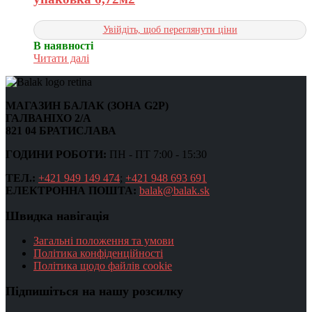
Увійдіть, щоб переглянути ціни
В наявності
Читати далі
МАГАЗИН БАЛАК (ЗОНА G2P)
ГАЛВАНІХО 2/А
821 04 БРАТИСЛАВА
ГОДИНИ РОБОТИ:
ПН - ПТ 7:00 - 15:30
ТЕЛ.:
+421 949 149 474
;
+421 948 693 691
ЕЛЕКТРОННА ПОШТА:
balak@balak.sk
Швидка навігація
Загальні положення та умови
Політика конфіденційності
Політика щодо файлів cookie
Підпишіться на нашу розсилку