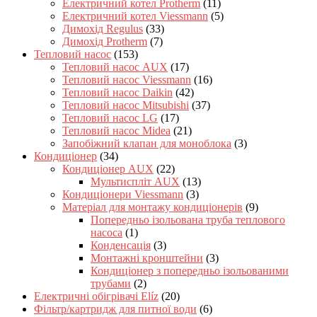
Електричний котел Protherm
(11)
Електричний котел Viessmann
(5)
Димохід Regulus
(33)
Димохід Protherm
(7)
Тепловий насос
(153)
Тепловий насос AUX
(17)
Тепловий насос Viessmann
(16)
Тепловий насос Daikin
(42)
Тепловий насос Mitsubishi
(37)
Тепловий насос LG
(17)
Тепловий насос Midea
(21)
Запобіжний клапан для моноблока
(3)
Кондиціонер
(34)
Кондиціонер AUX
(22)
Мультиспліт AUX
(13)
Кондиціонери Viessmann
(3)
Матеріал для монтажу кондиціонерів
(9)
Попередньо ізольована труба теплового
насоса
(1)
Конденсація
(3)
Монтажні кронштейни
(3)
Кондиціонер з попередньо ізольованими
трубами
(2)
Електричні обігрівачі Elíz
(20)
Фільтр/картридж для питної води
(6)