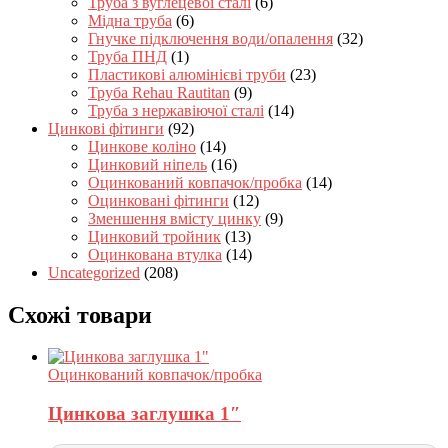
Труба з вуглецевої сталі
(6)
Мідна труба
(6)
Гнучке підключення води/опалення
(32)
Труба ПНД
(1)
Пластикові алюмінієві труби
(23)
Труба Rehau Rautitan
(9)
Труба з нержавіючої сталі
(14)
Цинкові фітинги
(92)
Цинкове коліно
(14)
Цинковий ніпель
(16)
Оцинкований ковпачок/пробка
(14)
Оцинковані фітинги
(12)
Зменшення вмісту цинку
(9)
Цинковий тройник
(13)
Оцинкована втулка
(14)
Uncategorized
(208)
Схожі товари
Оцинкований ковпачок/пробка
Цинкова заглушка 1″