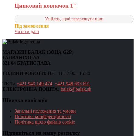
Цинковий ковпачок 1″
Увійдіть, щоб переглянути ціни
Під замовлення
Читати далі
МАГАЗИН БАЛАК (ЗОНА G2P)
ГАЛВАНІХО 2/А
821 04 БРАТИСЛАВА
ГОДИНИ РОБОТИ:
ПН - ПТ 7:00 - 15:30
ТЕЛ.:
+421 949 149 474
;
+421 948 693 691
ЕЛЕКТРОННА ПОШТА:
balak@balak.sk
Швидка навігація
Загальні положення та умови
Політика конфіденційності
Політика щодо файлів cookie
Підпишіться на нашу розсилку