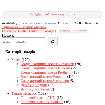
Увійдіть, щоб переглянути ціни
Availability:
Доступно за замовленням
Артикул:
26290020
Категорія:
Оцинкований ковпачок/пробка
Facebook
Twitter
LinkedIn
Google+
Електронна пошта
Пошук
Категорії товарів
Котел
(179)
Конденсаційний котел Viessmann
(78)
Конденсаційний котел Buderus
(29)
Конденсаційний котел Protherm
(18)
Електричний котел Protherm
(11)
Електричний котел Viessmann
(5)
Димохід Regulus
(33)
Димохід Protherm
(7)
Тепловий насос
(153)
Тепловий насос AUX
(17)
Тепловий насос Viessmann
(16)