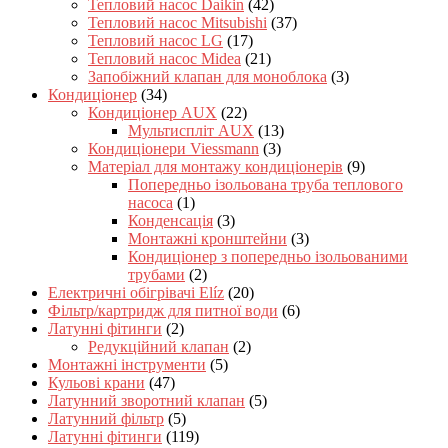
Тепловий насос Daikin
(42)
Тепловий насос Mitsubishi
(37)
Тепловий насос LG
(17)
Тепловий насос Midea
(21)
Запобіжний клапан для моноблока
(3)
Кондиціонер
(34)
Кондиціонер AUX
(22)
Мультиспліт AUX
(13)
Кондиціонери Viessmann
(3)
Матеріал для монтажу кондиціонерів
(9)
Попередньо ізольована труба теплового
насоса
(1)
Конденсація
(3)
Монтажні кронштейни
(3)
Кондиціонер з попередньо ізольованими
трубами
(2)
Електричні обігрівачі Elíz
(20)
Фільтр/картридж для питної води
(6)
Латунні фітинги
(2)
Редукційний клапан
(2)
Монтажні інструменти
(5)
Кульові крани
(47)
Латунний зворотний клапан
(5)
Латунний фільтр
(5)
Латунні фітинги
(119)