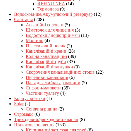
REHAU NEA
(14)
Термопара
(9)
Водосховище/Акумулюючий резервуар
(12)
Санітарія
(208)
Аераційні головки
(5)
Шматочок для чищення
(3)
Водостоки / дощоприймачі
(13)
Мастило
(4)
Пластиковий носик
(2)
Каналізаційні крани
(28)
Коліна каналізаційні
(39)
Каналізаційні труби
(33)
Каналізаційні заглушки
(9)
Скорочення каналізаційних стоків
(22)
Переливи каналізації
(6)
Паля для мийки / раковини
(5)
Сифони/манжети
(35)
Частини туалету
(4)
Корпус розетки
(1)
Solar
(2)
Сонячна рідина
(2)
Стромакс
(6)
Триходовий/двоходовий клапан
(8)
Підлогове опалення
(133)
Кріпильний затискач для труб
(8)