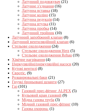
Латунний подовжувач
(21)
Латунне з’єднання
(16)
Латунна вставка
(18)
Латунне коліно
(15)
Латунна редукція
(14)
Латунна втулка
(11)
Латунна пробка
(14)
Латунний тройник
(10)
Латунний запобіжний клапан
(8)
Латунний вентиляційний клапан
(6)
Стельове охолодження
(24)
Стельове охолодження Herz
(5)
Стельове охолодження Rehau
(19)
Хімічне нагрівання
(4)
Циркуляційні/циркуляційні насоси
(20)
Кутові вентилі
(8)
Євротіс.
(9)
Розширювальні баки
(21)
Гнучкі броньовані шланги
(27)
Газ
(101)
Газовий прес-фітинг ALPEX
(5)
Кульовий кран газовий
(9)
Мідна газова труба
(3)
Мідний газовий прес-фітинг
(10)
Газова охорона.
(1)