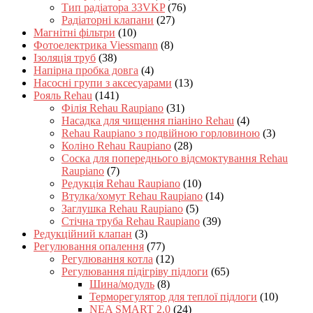
Тип радіатора 33VKP
(76)
Радіаторні клапани
(27)
Магнітні фільтри
(10)
Фотоелектрика Viessmann
(8)
Ізоляція труб
(38)
Напірна пробка довга
(4)
Насосні групи з аксесуарами
(13)
Рояль Rehau
(141)
Філія Rehau Raupiano
(31)
Насадка для чищення піаніно Rehau
(4)
Rehau Raupiano з подвійною горловиною
(3)
Коліно Rehau Raupiano
(28)
Соска для попереднього відсмоктування Rehau
Raupiano
(7)
Редукція Rehau Raupiano
(10)
Втулка/хомут Rehau Raupiano
(14)
Заглушка Rehau Raupiano
(5)
Стічна труба Rehau Raupiano
(39)
Редукційний клапан
(3)
Регулювання опалення
(77)
Регулювання котла
(12)
Регулювання підігріву підлоги
(65)
Шина/модуль
(8)
Терморегулятор для теплої підлоги
(10)
NEA SMART 2.0
(24)