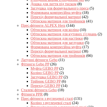
Дошка для лиття під тиском
(8)
Заглушка для формувального преса
(5)
Формована компресійна муфта
(18)
Перехід формувальної матриці
(42)
Обтискна матриця для тройників
(41)
Прес-фітинги ALPEX Herz
(144)
Обтискна матриця для коліна
(10)
Обтискна матриця для кутових з’єднань
(2)
Обтискна матриця для настінки
(6)
Обтискна матриця для заглушки
(5)
Формована компресійна муфта
(17)
Перехід формувальної матриці
(38)
Обтискна матриця для тройників
(66)
Латунні фітинги Gebo
(11)
Фітинги Gebo PP
(26)
Муфта GEBO PP
(2)
Коліно GEBO PP
(2)
Заглушка GEBO PP
(2)
Трійник GEBO PP
(6)
Перехід GEBO PP
(14)
Сталеві фітинги Gebo
(18)
Фітинги PPR
(8)
Прес-фітинги з вуглецевої сталі
(131)
Коліно з вуглецевої сталі
(24)