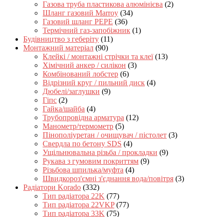
Газова труба пластикова алюмінієва
(2)
Шланг газовий Marroy
(34)
Газовий шланг PEPE
(36)
Термічний газ-запобіжник
(1)
Будівництво з геберіту
(11)
Монтажний матеріал
(90)
Клейкі / монтажні стрічки та клеї
(13)
Хімічний анкер / силікон
(3)
Комбінований лобстер
(6)
Відрізний круг / пильний диск
(4)
Дюбелі/заглушки
(9)
Гіпс
(2)
Гайка/шайба
(4)
Трубопровідна арматура
(12)
Манометр/термометр
(5)
Пінополіуретан / очищувач / пістолет
(3)
Свердла по бетону SDS
(4)
Ущільнювальна різьба / прокладки
(9)
Рукава з гумовим покриттям
(9)
Різьбова шпилька/муфта
(4)
Швидкороз'ємні з'єднання вода/повітря
(3)
Радіатори Korado
(332)
Тип радіатора 22K
(77)
Тип радіатора 22VKP
(77)
Тип радіатора 33K
(75)