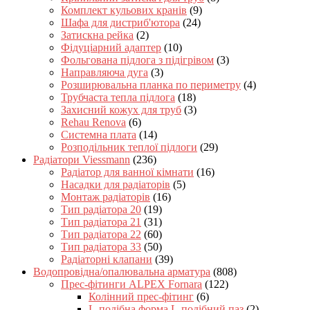
Комплект кульових кранів
(9)
Шафа для дистриб'ютора
(24)
Затискна рейка
(2)
Фідуціарний адаптер
(10)
Фольгована підлога з підігрівом
(3)
Направляюча дуга
(3)
Розширювальна планка по периметру
(4)
Трубчаста тепла підлога
(18)
Захисний кожух для труб
(3)
Rehau Renova
(6)
Системна плата
(14)
Розподільник теплої підлоги
(29)
Радіатори Viessmann
(236)
Радіатор для ванної кімнати
(16)
Насадки для радіаторів
(5)
Монтаж радіаторів
(16)
Тип радіатора 20
(19)
Тип радіатора 21
(31)
Тип радіатора 22
(60)
Тип радіатора 33
(50)
Радіаторні клапани
(39)
Водопровідна/опалювальна арматура
(808)
Прес-фітинги ALPEX Fornara
(122)
Колінний прес-фітинг
(6)
L-подібна форма L-подібний паз
(2)