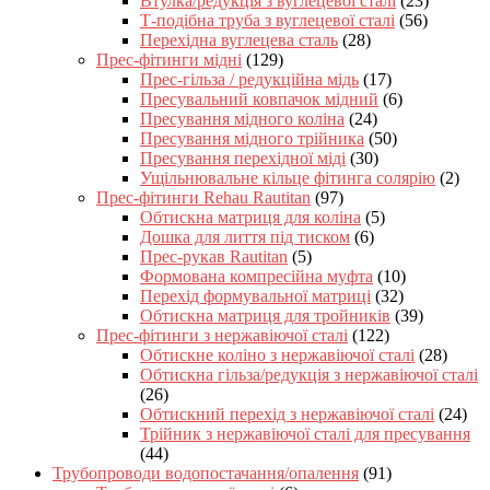
Втулка/редукція з вуглецевої сталі
(23)
Т-подібна труба з вуглецевої сталі
(56)
Перехідна вуглецева сталь
(28)
Прес-фітинги мідні
(129)
Прес-гільза / редукційна мідь
(17)
Пресувальний ковпачок мідний
(6)
Пресування мідного коліна
(24)
Пресування мідного трійника
(50)
Пресування перехідної міді
(30)
Ущільнювальне кільце фітинга солярію
(2)
Прес-фітинги Rehau Rautitan
(97)
Обтискна матриця для коліна
(5)
Дошка для лиття під тиском
(6)
Прес-рукав Rautitan
(5)
Формована компресійна муфта
(10)
Перехід формувальної матриці
(32)
Обтискна матриця для тройників
(39)
Прес-фітинги з нержавіючої сталі
(122)
Обтискне коліно з нержавіючої сталі
(28)
Обтискна гільза/редукція з нержавіючої сталі
(26)
Обтискний перехід з нержавіючої сталі
(24)
Трійник з нержавіючої сталі для пресування
(44)
Трубопроводи водопостачання/опалення
(91)