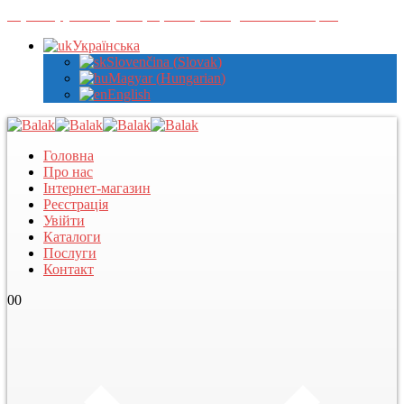
Зареєструйтеся у нас, щоб переглядати оптові ціни
Українська
Slovenčina
(
Slovak
)
Magyar
(
Hungarian
)
English
Головна
Про нас
Інтернет-магазин
Реєстрація
Увійти
Каталоги
Послуги
Контакт
0
0