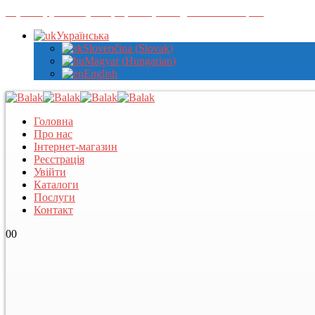
Зареєструйтеся у нас, щоб переглядати оптові ціни
Українська
Slovenčina
(
Slovak
)
Magyar
(
Hungarian
)
English
Головна
Про нас
Інтернет-магазин
Реєстрація
Увійти
Каталоги
Послуги
Контакт
0
0