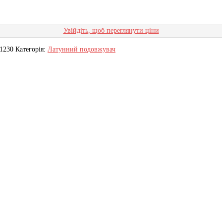
Увійдіть, щоб переглянути ціни
1230
Категорія:
Латунний подовжувач