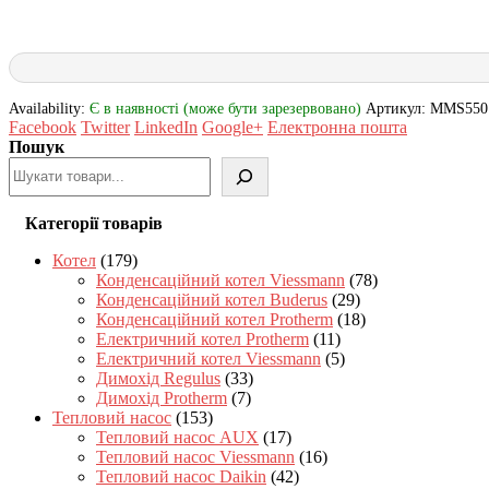
Availability:
Є в наявності (може бути зарезервовано)
Артикул:
MMS550
Facebook
Twitter
LinkedIn
Google+
Електронна пошта
Пошук
Категорії товарів
Котел
(179)
Конденсаційний котел Viessmann
(78)
Конденсаційний котел Buderus
(29)
Конденсаційний котел Protherm
(18)
Електричний котел Protherm
(11)
Електричний котел Viessmann
(5)
Димохід Regulus
(33)
Димохід Protherm
(7)
Тепловий насос
(153)
Тепловий насос AUX
(17)
Тепловий насос Viessmann
(16)
Тепловий насос Daikin
(42)