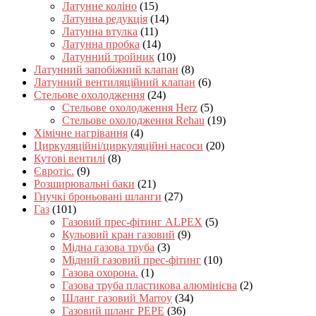
Латунне коліно
(15)
Латунна редукція
(14)
Латунна втулка
(11)
Латунна пробка
(14)
Латунний тройник
(10)
Латунний запобіжний клапан
(8)
Латунний вентиляційний клапан
(6)
Стельове охолодження
(24)
Стельове охолодження Herz
(5)
Стельове охолодження Rehau
(19)
Хімічне нагрівання
(4)
Циркуляційні/циркуляційні насоси
(20)
Кутові вентилі
(8)
Євротіс.
(9)
Розширювальні баки
(21)
Гнучкі броньовані шланги
(27)
Газ
(101)
Газовий прес-фітинг ALPEX
(5)
Кульовий кран газовий
(9)
Мідна газова труба
(3)
Мідний газовий прес-фітинг
(10)
Газова охорона.
(1)
Газова труба пластикова алюмінієва
(2)
Шланг газовий Marroy
(34)
Газовий шланг PEPE
(36)