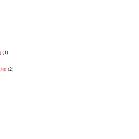
а
(1)
ами
(2)