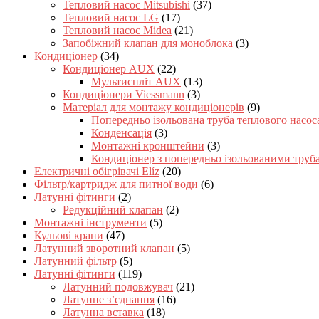
Тепловий насос Mitsubishi
(37)
Тепловий насос LG
(17)
Тепловий насос Midea
(21)
Запобіжний клапан для моноблока
(3)
Кондиціонер
(34)
Кондиціонер AUX
(22)
Мультиспліт AUX
(13)
Кондиціонери Viessmann
(3)
Матеріал для монтажу кондиціонерів
(9)
Попередньо ізольована труба теплового насос
Конденсація
(3)
Монтажні кронштейни
(3)
Кондиціонер з попередньо ізольованими труб
Електричні обігрівачі Elíz
(20)
Фільтр/картридж для питної води
(6)
Латунні фітинги
(2)
Редукційний клапан
(2)
Монтажні інструменти
(5)
Кульові крани
(47)
Латунний зворотний клапан
(5)
Латунний фільтр
(5)
Латунні фітинги
(119)
Латунний подовжувач
(21)
Латунне з’єднання
(16)
Латунна вставка
(18)