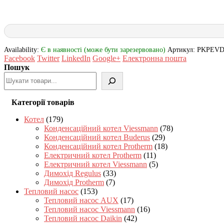
Availability:
Є в наявності (може бути зарезервовано)
Артикул:
PKPEVD
Facebook
Twitter
LinkedIn
Google+
Електронна пошта
Пошук
Категорії товарів
Котел
(179)
Конденсаційний котел Viessmann
(78)
Конденсаційний котел Buderus
(29)
Конденсаційний котел Protherm
(18)
Електричний котел Protherm
(11)
Електричний котел Viessmann
(5)
Димохід Regulus
(33)
Димохід Protherm
(7)
Тепловий насос
(153)
Тепловий насос AUX
(17)
Тепловий насос Viessmann
(16)
Тепловий насос Daikin
(42)