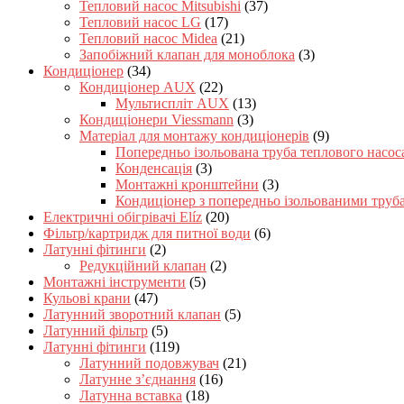
Тепловий насос Mitsubishi
(37)
Тепловий насос LG
(17)
Тепловий насос Midea
(21)
Запобіжний клапан для моноблока
(3)
Кондиціонер
(34)
Кондиціонер AUX
(22)
Мультиспліт AUX
(13)
Кондиціонери Viessmann
(3)
Матеріал для монтажу кондиціонерів
(9)
Попередньо ізольована труба теплового насос
Конденсація
(3)
Монтажні кронштейни
(3)
Кондиціонер з попередньо ізольованими труб
Електричні обігрівачі Elíz
(20)
Фільтр/картридж для питної води
(6)
Латунні фітинги
(2)
Редукційний клапан
(2)
Монтажні інструменти
(5)
Кульові крани
(47)
Латунний зворотний клапан
(5)
Латунний фільтр
(5)
Латунні фітинги
(119)
Латунний подовжувач
(21)
Латунне з’єднання
(16)
Латунна вставка
(18)