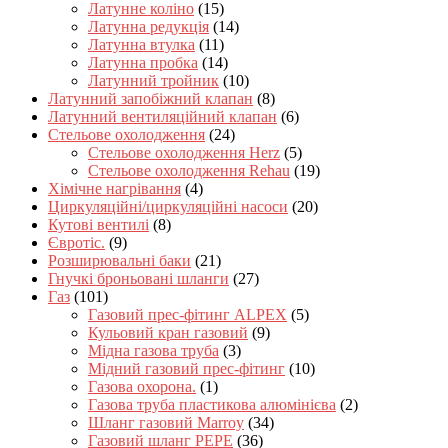
Латунне коліно
(15)
Латунна редукція
(14)
Латунна втулка
(11)
Латунна пробка
(14)
Латунний тройник
(10)
Латунний запобіжний клапан
(8)
Латунний вентиляційний клапан
(6)
Стельове охолодження
(24)
Стельове охолодження Herz
(5)
Стельове охолодження Rehau
(19)
Хімічне нагрівання
(4)
Циркуляційні/циркуляційні насоси
(20)
Кутові вентилі
(8)
Євротіс.
(9)
Розширювальні баки
(21)
Гнучкі броньовані шланги
(27)
Газ
(101)
Газовий прес-фітинг ALPEX
(5)
Кульовий кран газовий
(9)
Мідна газова труба
(3)
Мідний газовий прес-фітинг
(10)
Газова охорона.
(1)
Газова труба пластикова алюмінієва
(2)
Шланг газовий Marroy
(34)
Газовий шланг PEPE
(36)