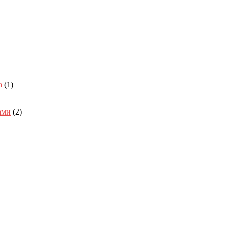
а
(1)
ами
(2)