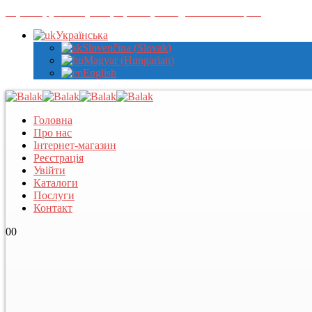
Зареєструйтеся у нас, щоб переглядати оптові ціни
Українська
Slovenčina
(
Slovak
)
Magyar
(
Hungarian
)
English
Головна
Про нас
Інтернет-магазин
Реєстрація
Увійти
Каталоги
Послуги
Контакт
0
0