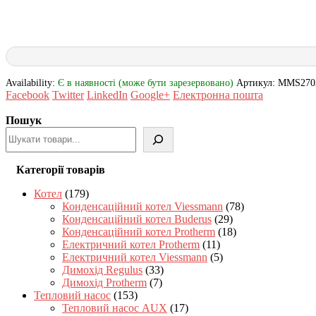
Availability:
Є в наявності (може бути зарезервовано)
Артикул:
MMS270
Facebook
Twitter
LinkedIn
Google+
Електронна пошта
Пошук
Категорії товарів
Котел
(179)
Конденсаційний котел Viessmann
(78)
Конденсаційний котел Buderus
(29)
Конденсаційний котел Protherm
(18)
Електричний котел Protherm
(11)
Електричний котел Viessmann
(5)
Димохід Regulus
(33)
Димохід Protherm
(7)
Тепловий насос
(153)
Тепловий насос AUX
(17)