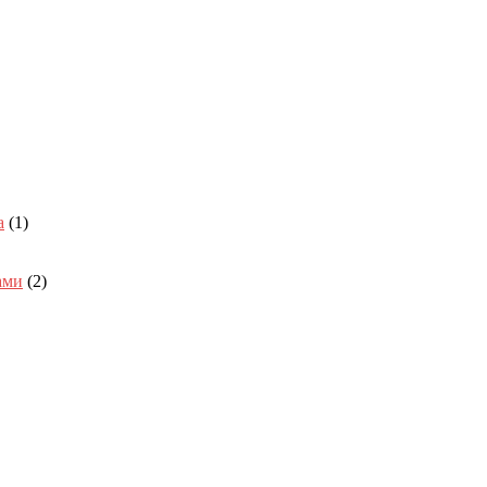
а
(1)
ами
(2)