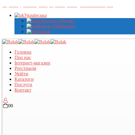
Зареєструйтеся у нас, щоб переглядати оптові ціни
Українська
Slovenčina
(
Slovak
)
Magyar
(
Hungarian
)
English
Головна
Про нас
Інтернет-магазин
Реєстрація
Увійти
Каталоги
Послуги
Контакт
0
0