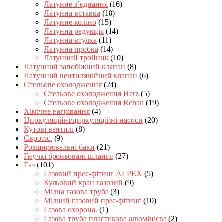
Латунне з’єднання
(16)
Латунна вставка
(18)
Латунне коліно
(15)
Латунна редукція
(14)
Латунна втулка
(11)
Латунна пробка
(14)
Латунний тройник
(10)
Латунний запобіжний клапан
(8)
Латунний вентиляційний клапан
(6)
Стельове охолодження
(24)
Стельове охолодження Herz
(5)
Стельове охолодження Rehau
(19)
Хімічне нагрівання
(4)
Циркуляційні/циркуляційні насоси
(20)
Кутові вентилі
(8)
Євротіс.
(9)
Розширювальні баки
(21)
Гнучкі броньовані шланги
(27)
Газ
(101)
Газовий прес-фітинг ALPEX
(5)
Кульовий кран газовий
(9)
Мідна газова труба
(3)
Мідний газовий прес-фітинг
(10)
Газова охорона.
(1)
Газова труба пластикова алюмінієва
(2)