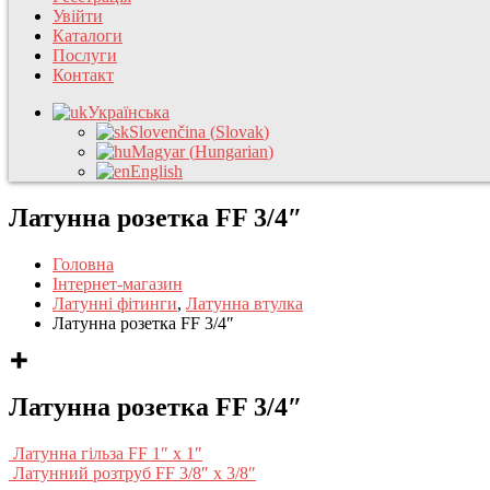
Увійти
Каталоги
Послуги
Контакт
Українська
Slovenčina
(
Slovak
)
Magyar
(
Hungarian
)
English
Латунна розетка FF 3/4″
Головна
Інтернет-магазин
Латунні фітинги
,
Латунна втулка
Латунна розетка FF 3/4″
Латунна розетка FF 3/4″
Латунна гільза FF 1″ x 1″
Латунний розтруб FF 3/8″ x 3/8″