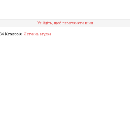
Увійдіть, щоб переглянути ціни
34
Категорія:
Латунна втулка