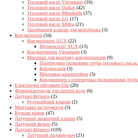
Тепловий насос Viessmann
(16)
Тепловий насос Daikin
(42)
Тепловий насос Mitsubishi
(37)
Тепловий насос LG
(17)
Тепловий насос Midea
(21)
Запобіжний клапан для моноблока
(3)
Кондиціонер
(34)
Кондиціонер AUX
(22)
Мультиспліт AUX
(13)
Кондиціонери Viessmann
(3)
Матеріал для монтажу кондиціонерів
(9)
Попередньо ізольована труба теплового насос
Конденсація
(3)
Монтажні кронштейни
(3)
Кондиціонер з попередньо ізольованими труб
Електричні обігрівачі Elíz
(20)
Фільтр/картридж для питної води
(6)
Латунні фітинги
(2)
Редукційний клапан
(2)
Монтажні інструменти
(5)
Кульові крани
(47)
Латунний зворотний клапан
(5)
Латунний фільтр
(5)
Латунні фітинги
(119)
Латунний подовжувач
(21)