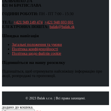
ГАЛВАНІХО 2/А
821 04 БРАТИСЛАВА
ГОДИНИ РОБОТИ:
ПН - ПТ 7:00 - 15:30
ТЕЛ.:
+421 949 149 474
;
+421 948 693 691
ЕЛЕКТРОННА ПОШТА:
balak@balak.sk
Швидка навігація
Загальні положення та умови
Політика конфіденційності
Політика щодо файлів cookie
Підпишіться на нашу розсилку
Підпишіться, щоб отримувати найсвіжішу інформацію про
акції, розпродажі та пропозиції.
© 2023 Balak s.r.o. | Всі права захищені.
додано до кошика.