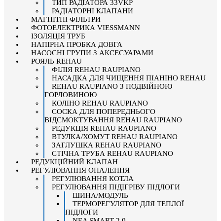
ТИП РАДІАТОРА 33VKP
РАДІАТОРНІ КЛАПАНИ
МАГНІТНІ ФІЛЬТРИ
ФОТОЕЛЕКТРИКА VIESSMANN
ІЗОЛЯЦІЯ ТРУБ
НАПІРНА ПРОБКА ДОВГА
НАСОСНІ ГРУПИ З АКСЕСУАРАМИ
РОЯЛЬ REHAU
ФІЛІЯ REHAU RAUPIANO
НАСАДКА ДЛЯ ЧИЩЕННЯ ПІАНІНО REHAU
REHAU RAUPIANO З ПОДВІЙНОЮ
ГОРЛОВИНОЮ
КОЛІНО REHAU RAUPIANO
СОСКА ДЛЯ ПОПЕРЕДНЬОГО
ВІДСМОКТУВАННЯ REHAU RAUPIANO
РЕДУКЦІЯ REHAU RAUPIANO
ВТУЛКА/ХОМУТ REHAU RAUPIANO
ЗАГЛУШКА REHAU RAUPIANO
СТІЧНА ТРУБА REHAU RAUPIANO
РЕДУКЦІЙНИЙ КЛАПАН
РЕГУЛЮВАННЯ ОПАЛЕННЯ
РЕГУЛЮВАННЯ КОТЛА
РЕГУЛЮВАННЯ ПІДІГРІВУ ПІДЛОГИ
ШИНА/МОДУЛЬ
ТЕРМОРЕГУЛЯТОР ДЛЯ ТЕПЛОЇ
ПІДЛОГИ
NEA SMART 2.0