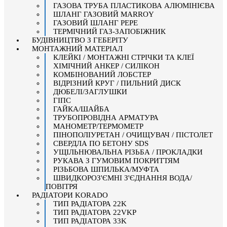
ГАЗОВА ТРУБА ПЛАСТИКОВА АЛЮМІНІЄВА
ШЛАНГ ГАЗОВИЙ MARROY
ГАЗОВИЙ ШЛАНГ PEPE
ТЕРМІЧНИЙ ГАЗ-ЗАПОБІЖНИК
БУДІВНИЦТВО З ГЕБЕРІТУ
МОНТАЖНИЙ МАТЕРІАЛ
КЛЕЙКІ / МОНТАЖНІ СТРІЧКИ ТА КЛЕЇ
ХІМІЧНИЙ АНКЕР / СИЛІКОН
КОМБІНОВАНИЙ ЛОБСТЕР
ВІДРІЗНИЙ КРУГ / ПИЛЬНИЙ ДИСК
ДЮБЕЛІ/ЗАГЛУШКИ
ГІПС
ГАЙКА/ШАЙБА
ТРУБОПРОВІДНА АРМАТУРА
МАНОМЕТР/ТЕРМОМЕТР
ПІНОПОЛІУРЕТАН / ОЧИЩУВАЧ / ПІСТОЛЕТ
СВЕРДЛА ПО БЕТОНУ SDS
УЩІЛЬНЮВАЛЬНА РІЗЬБА / ПРОКЛАДКИ
РУКАВА З ГУМОВИМ ПОКРИТТЯМ
РІЗЬБОВА ШПИЛЬКА/МУФТА
ШВИДКОРОЗ'ЄМНІ З'ЄДНАННЯ ВОДА/
ПОВІТРЯ
РАДІАТОРИ KORADO
ТИП РАДІАТОРА 22K
ТИП РАДІАТОРА 22VKP
ТИП РАДІАТОРА 33K