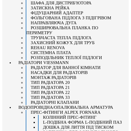
ШАФА ДЛЯ ДИСТРИБ'ЮТОРА
ЗАТИСКНА РЕЙКА
ФІДУЦІАРНИЙ АДАПТЕР
ФОЛЬГОВАНА ПІДЛОГА З ПІДІГРІВОМ
НАПРАВЛЯЮЧА ДУГА
РОЗШИРЮВАЛЬНА ПЛАНКА ПО
ПЕРИМЕТРУ
ТРУБЧАСТА ТЕПЛА ПІДЛОГА
ЗАХИСНИЙ КОЖУХ ДЛЯ ТРУБ
REHAU RENOVA
СИСТЕМНА ПЛАТА
РОЗПОДІЛЬНИК ТЕПЛОЇ ПІДЛОГИ
РАДІАТОРИ VIESSMANN
РАДІАТОР ДЛЯ ВАННОЇ КІМНАТИ
НАСАДКИ ДЛЯ РАДІАТОРІВ
МОНТАЖ РАДІАТОРІВ
ТИП РАДІАТОРА 20
ТИП РАДІАТОРА 21
ТИП РАДІАТОРА 22
ТИП РАДІАТОРА 33
РАДІАТОРНІ КЛАПАНИ
ВОДОПРОВІДНА/ОПАЛЮВАЛЬНА АРМАТУРА
ПРЕС-ФІТИНГИ ALPEX FORNARA
КОЛІННИЙ ПРЕС-ФІТИНГ
L-ПОДІБНА ФОРМА L-ПОДІБНИЙ ПАЗ
ДОШКА ДЛЯ ЛИТТЯ ПІД ТИСКОМ