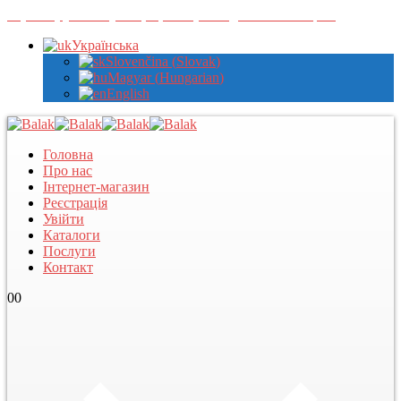
Зареєструйтеся у нас, щоб переглядати оптові ціни
Українська
Slovenčina
(
Slovak
)
Magyar
(
Hungarian
)
English
Головна
Про нас
Інтернет-магазин
Реєстрація
Увійти
Каталоги
Послуги
Контакт
0
0