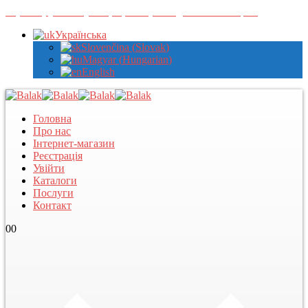
Зареєструйтеся у нас, щоб переглядати оптові ціни
Українська
Slovenčina
(
Slovak
)
Magyar
(
Hungarian
)
English
Головна
Про нас
Інтернет-магазин
Реєстрація
Увійти
Каталоги
Послуги
Контакт
0
0