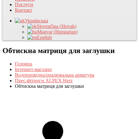
Послуги
Контакт
Українська
Slovenčina
(
Slovak
)
Magyar
(
Hungarian
)
English
Обтискна матриця для заглушки
Головна
Інтернет-магазин
Водопровідна/опалювальна арматура
Прес-фітинги ALPEX Herz
Обтискна матриця для заглушки