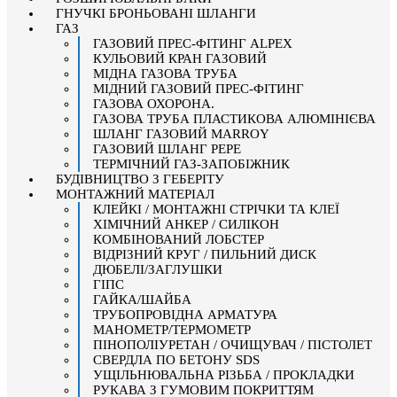
ГНУЧКІ БРОНЬОВАНІ ШЛАНГИ
ГАЗ
ГАЗОВИЙ ПРЕС-ФІТИНГ ALPEX
КУЛЬОВИЙ КРАН ГАЗОВИЙ
МІДНА ГАЗОВА ТРУБА
МІДНИЙ ГАЗОВИЙ ПРЕС-ФІТИНГ
ГАЗОВА ОХОРОНА.
ГАЗОВА ТРУБА ПЛАСТИКОВА АЛЮМІНІЄВА
ШЛАНГ ГАЗОВИЙ MARROY
ГАЗОВИЙ ШЛАНГ PEPE
ТЕРМІЧНИЙ ГАЗ-ЗАПОБІЖНИК
БУДІВНИЦТВО З ГЕБЕРІТУ
МОНТАЖНИЙ МАТЕРІАЛ
КЛЕЙКІ / МОНТАЖНІ СТРІЧКИ ТА КЛЕЇ
ХІМІЧНИЙ АНКЕР / СИЛІКОН
КОМБІНОВАНИЙ ЛОБСТЕР
ВІДРІЗНИЙ КРУГ / ПИЛЬНИЙ ДИСК
ДЮБЕЛІ/ЗАГЛУШКИ
ГІПС
ГАЙКА/ШАЙБА
ТРУБОПРОВІДНА АРМАТУРА
МАНОМЕТР/ТЕРМОМЕТР
ПІНОПОЛІУРЕТАН / ОЧИЩУВАЧ / ПІСТОЛЕТ
СВЕРДЛА ПО БЕТОНУ SDS
УЩІЛЬНЮВАЛЬНА РІЗЬБА / ПРОКЛАДКИ
РУКАВА З ГУМОВИМ ПОКРИТТЯМ