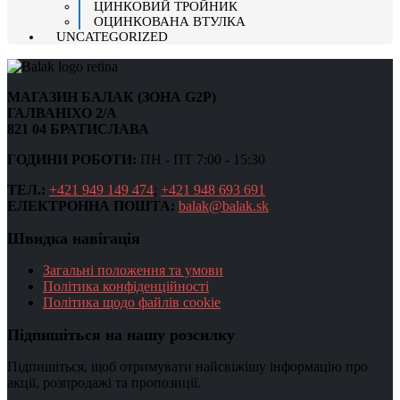
ЦИНКОВИЙ ТРОЙНИК
ОЦИНКОВАНА ВТУЛКА
UNCATEGORIZED
МАГАЗИН БАЛАК (ЗОНА G2P)
ГАЛВАНІХО 2/А
821 04 БРАТИСЛАВА
ГОДИНИ РОБОТИ:
ПН - ПТ 7:00 - 15:30
ТЕЛ.:
+421 949 149 474
;
+421 948 693 691
ЕЛЕКТРОННА ПОШТА:
balak@balak.sk
Швидка навігація
Загальні положення та умови
Політика конфіденційності
Політика щодо файлів cookie
Підпишіться на нашу розсилку
Підпишіться, щоб отримувати найсвіжішу інформацію про
акції, розпродажі та пропозиції.