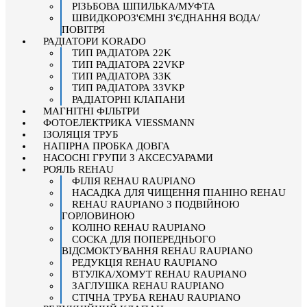
РІЗЬБОВА ШПИЛЬКА/МУФТА
ШВИДКОРОЗ'ЄМНІ З'ЄДНАННЯ ВОДА/
ПОВІТРЯ
РАДІАТОРИ KORADO
ТИП РАДІАТОРА 22K
ТИП РАДІАТОРА 22VKP
ТИП РАДІАТОРА 33K
ТИП РАДІАТОРА 33VKP
РАДІАТОРНІ КЛАПАНИ
МАГНІТНІ ФІЛЬТРИ
ФОТОЕЛЕКТРИКА VIESSMANN
ІЗОЛЯЦІЯ ТРУБ
НАПІРНА ПРОБКА ДОВГА
НАСОСНІ ГРУПИ З АКСЕСУАРАМИ
РОЯЛЬ REHAU
ФІЛІЯ REHAU RAUPIANO
НАСАДКА ДЛЯ ЧИЩЕННЯ ПІАНІНО REHAU
REHAU RAUPIANO З ПОДВІЙНОЮ
ГОРЛОВИНОЮ
КОЛІНО REHAU RAUPIANO
СОСКА ДЛЯ ПОПЕРЕДНЬОГО
ВІДСМОКТУВАННЯ REHAU RAUPIANO
РЕДУКЦІЯ REHAU RAUPIANO
ВТУЛКА/ХОМУТ REHAU RAUPIANO
ЗАГЛУШКА REHAU RAUPIANO
СТІЧНА ТРУБА REHAU RAUPIANO