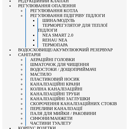
РЕДУКЦІЙНИЙ КЛАПАН
РЕГУЛЮВАННЯ ОПАЛЕННЯ
РЕГУЛЮВАННЯ КОТЛА
РЕГУЛЮВАННЯ ПІДІГРІВУ ПІДЛОГИ
ШИНА/МОДУЛЬ
ТЕРМОРЕГУЛЯТОР ДЛЯ ТЕПЛОЇ
ПІДЛОГИ
NEA SMART 2.0
REHAU NEA
ТЕРМОПАРА
ВОДОСХОВИЩЕ/АКУМУЛЮЮЧИЙ РЕЗЕРВУАР
САНІТАРІЯ
АЕРАЦІЙНІ ГОЛОВКИ
ШМАТОЧОК ДЛЯ ЧИЩЕННЯ
ВОДОСТОКИ / ДОЩОПРИЙМАЧІ
МАСТИЛО
ПЛАСТИКОВИЙ НОСИК
КАНАЛІЗАЦІЙНІ КРАНИ
КОЛІНА КАНАЛІЗАЦІЙНІ
КАНАЛІЗАЦІЙНІ ТРУБИ
КАНАЛІЗАЦІЙНІ ЗАГЛУШКИ
СКОРОЧЕННЯ КАНАЛІЗАЦІЙНИХ СТОКІВ
ПЕРЕЛИВИ КАНАЛІЗАЦІЇ
ПАЛЯ ДЛЯ МИЙКИ / РАКОВИНИ
СИФОНИ/МАНЖЕТИ
ЧАСТИНИ ТУАЛЕТУ
КОРПУС РОЗЕТКИ