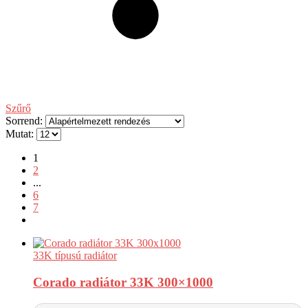
Szűrő
Sorrend:
Mutat:
1
2
...
6
7
33K típusú radiátor
Corado radiátor 33K 300×1000