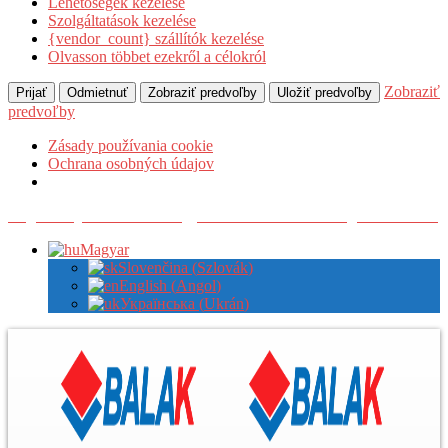
Lehetőségek kezelése
Szolgáltatások kezelése
{vendor_count} szállítók kezelése
Olvasson többet ezekről a célokról
Zobraziť
Prijať
Odmietnuť
Zobraziť predvoľby
Uložiť predvoľby
predvoľby
Zásady používania cookie
Ochrana osobných údajov
Regisztráljon nálunk a nagykereskedelmi árak megtekintéséhez
Magyar
Slovenčina
(
Szlovák
)
English
(
Angol
)
Українська
(
Ukrán
)