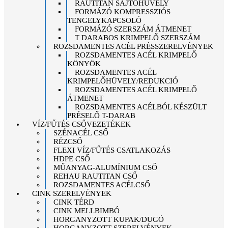
RAUTITAN SAJTÓHÜVELY
FORMÁZÓ KOMPRESSZIÓS
TENGELYKAPCSOLÓ
FORMÁZÓ SZERSZÁM ÁTMENET
T DARABOS KRIMPELŐ SZERSZÁM
ROZSDAMENTES ACÉL PRÉSSZERELVÉNYEK
ROZSDAMENTES ACÉL KRIMPELŐ
KÖNYÖK
ROZSDAMENTES ACÉL
KRIMPELŐHÜVELY/REDUKCIÓ
ROZSDAMENTES ACÉL KRIMPELŐ
ÁTMENET
ROZSDAMENTES ACÉLBÓL KÉSZÜLT
PRÉSELŐ T-DARAB
VÍZ/FŰTÉS CSŐVEZETÉKEK
SZÉNACÉL CSŐ
RÉZCSŐ
FLEXI VÍZ/FŰTÉS CSATLAKOZÁS
HDPE CSŐ
MŰANYAG-ALUMÍNIUM CSŐ
REHAU RAUTITAN CSŐ
ROZSDAMENTES ACÉLCSŐ
CINK SZERELVÉNYEK
CINK TÉRD
CINK MELLBIMBÓ
HORGANYZOTT KUPAK/DUGÓ