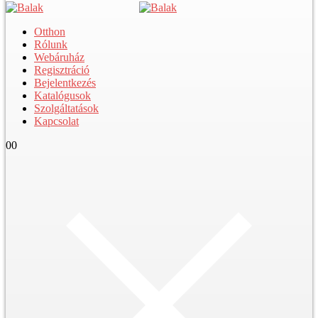
Otthon
Rólunk
Webáruház
Regisztráció
Bejelentkezés
Katalógusok
Szolgáltatások
Kapcsolat
0
0