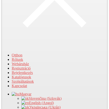
Otthon
Rólunk
Webáruház
Regisztráció
Bejelentkezés
Katalógusok
Szolgáltatások
Kapcsolat
Magyar
Slovenčina
(
Szlovák
)
English
(
Angol
)
Українська
(
Ukrán
)