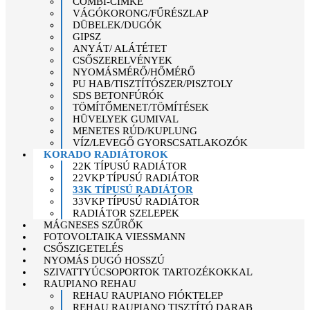
COMBI-CÍMKE
VÁGÓKORONG/FŰRÉSZLAP
DÜBELEK/DUGÓK
GIPSZ
ANYÁT/ ALÁTÉTET
CSŐSZERELVÉNYEK
NYOMÁSMÉRŐ/HŐMÉRŐ
PU HAB/TISZTÍTÓSZER/PISZTOLY
SDS BETONFÚRÓK
TÖMÍTŐMENET/TÖMÍTÉSEK
HÜVELYEK GUMIVAL
MENETES RÚD/KUPLUNG
VÍZ/LEVEGŐ GYORSCSATLAKOZÓK
KORADO RADIÁTOROK
22K TÍPUSÚ RADIÁTOR
22VKP TÍPUSÚ RADIÁTOR
33K TÍPUSÚ RADIÁTOR
33VKP TÍPUSÚ RADIÁTOR
RADIÁTOR SZELEPEK
MÁGNESES SZŰRŐK
FOTOVOLTAIKA VIESSMANN
CSŐSZIGETELÉS
NYOMÁS DUGÓ HOSSZÚ
SZIVATTYÚCSOPORTOK TARTOZÉKOKKAL
RAUPIANO REHAU
REHAU RAUPIANO FIÓKTELEP
REHAU RAUPIANO TISZTÍTÓ DARAB