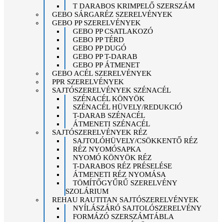
T DARABOS KRIMPELŐ SZERSZÁM
GEBO SÁRGARÉZ SZERELVÉNYEK
GEBO PP SZERELVÉNYEK
GEBO PP CSATLAKOZÓ
GEBO PP TÉRD
GEBO PP DUGÓ
GEBO PP T-DARAB
GEBO PP ÁTMENET
GEBO ACÉL SZERELVÉNYEK
PPR SZERELVÉNYEK
SAJTÓSZERELVÉNYEK SZÉNACÉL
SZÉNACÉL KÖNYÖK
SZÉNACÉL HÜVELY/REDUKCIÓ
T-DARAB SZÉNACÉL
ÁTMENETI SZÉNACÉL
SAJTÓSZERELVÉNYEK RÉZ
SAJTOLÓHÜVELY/CSÖKKENTŐ RÉZ
RÉZ NYOMÓSAPKA
NYOMÓ KÖNYÖK RÉZ
T-DARABOS RÉZ PRÉSELÉSE
ÁTMENETI RÉZ NYOMÁSA
TÖMÍTŐGYŰRŰ SZERELVÉNY
SZOLÁRIUM
REHAU RAUTITAN SAJTÓSZERELVÉNYEK
NYÍLÁSZÁRÓ SAJTOLÓSZERELVÉNY
FORMÁZÓ SZERSZÁMTÁBLA