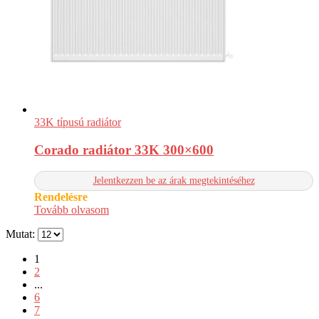
33K típusú radiátor
Corado radiátor 33K 300×600
Jelentkezzen be az árak megtekintéséhez
Rendelésre
Tovább olvasom
Mutat:
1
2
...
6
7