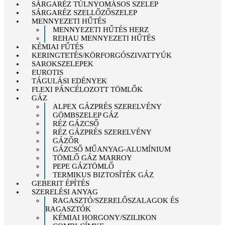
SÁRGARÉZ TÚLNYOMÁSOS SZELEP
SÁRGARÉZ SZELLŐZŐSZELEP
MENNYEZETI HŰTÉS
MENNYEZETI HŰTÉS HERZ
REHAU MENNYEZETI HŰTÉS
KÉMIAI FŰTÉS
KERINGTETÉS/KÖRFORGÓSZIVATTYÚK
SAROKSZELEPEK
EUROTIS
TÁGULÁSI EDÉNYEK
FLEXI PÁNCÉLOZOTT TÖMLŐK
GÁZ
ALPEX GÁZPRÉS SZERELVÉNY
GÖMBSZELEP GÁZ
RÉZ GÁZCSŐ
RÉZ GÁZPRÉS SZERELVÉNY
GÁZŐR
GÁZCSŐ MŰANYAG-ALUMÍNIUM
TÖMLŐ GÁZ MARROY
PEPE GÁZTÖMLŐ
TERMIKUS BIZTOSÍTÉK GÁZ
GEBERIT ÉPÍTÉS
SZERELÉSI ANYAG
RAGASZTÓ/SZERELŐSZALAGOK ÉS
RAGASZTÓK
KÉMIAI HORGONY/SZILIKON