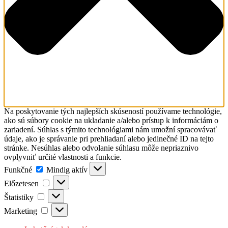
Na poskytovanie tých najlepších skúseností používame technológie,
ako sú súbory cookie na ukladanie a/alebo prístup k informáciám o
zariadení. Súhlas s týmito technológiami nám umožní spracovávať
údaje, ako je správanie pri prehliadaní alebo jedinečné ID na tejto
stránke. Nesúhlas alebo odvolanie súhlasu môže nepriaznivo
ovplyvniť určité vlastnosti a funkcie.
Funkčné
Funkčné
Mindig aktív
Előzetesen
Előzetesen
Štatistiky
Štatistiky
Marketing
Marketing