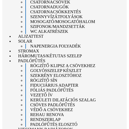
CSATORNACSÖVEK
CSATORNADUGÓK
CSATORNACSÖKKENTÉS
SZENNYVÍZÁTFOLYÁSOK
MOSOGATÓ/MOSOGATÓHALOM
SZIFONOK/MANDZSETTÁK
WC ALKATRÉSZEK
ALJZATTEST
SOLAR
NAPENERGIA FOLYADÉK
STROMAX
HÁROMUTAS/KÉTUTAS SZELEP
PADLÓFŰTÉS
RÖGZÍTŐ KLIPSZ A CSÖVEKHEZ
GOLYÓSSZELEP KÉSZLET
SZEKRÉNY ELOSZTÓHOZ
RÖGZÍTŐ SÍN
FIDUCIÁRIUS ADAPTER
FÓLIÁS PADLÓFŰTÉS
VEZETŐ ÍV
KERÜLETI DILATÁCIÓS SZALAG
CSÖVES PADLÓFŰTÉS
VÉDŐ A CSÖVEKHEZ
REHAU RENOVA
RENDSZERLAP
PADLÓFŰTÉS ELOSZTÓ