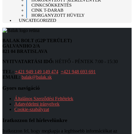
HORGANYZOTT SZERELVÉNYEK
CINKCSÖKKENTÉS
CINK T-DARAB
HORGANYZOTT HÜVELY
UNCATEGORIZED
BALAK BOLT (G2P TERÜLET)
GALVANIHO 2/A
821 04 BRATISLAVA
NYITVATARTÁSI IDŐ:
HÉTFŐ - PÉNTEK 7:00 - 15:30
TEL:
+421 949 149 149 474
;
+421 948 693 691
EMAIL:
balak@balak.sk
Gyors navigáció
Általános Szerződési Feltételek
Adatvédelmi irányelvek
Cookie-szabályzat
Iratkozzon fel hírlevelünkre
Iratkozzon fel, hogy megkapja a legfrissebb információkat az