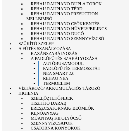
REHAU RAUPIANO DUPLA TOROK
REHAU RAUPIANO TÉRD
REHAU RAUPIANO PRESUCTION
MELLBIMBÓ
REHAU RAUPIANO CSÖKKENTÉS
REHAU RAUPIANO HÜVELY/BILINCS
REHAU RAUPIANO DUGÓ
REHAU RAUPIANO SZENNYVÍZCSŐ
SZŰKÍTŐ SZELEP
A FŰTÉS SZABÁLYOZÁSA
KAZÁNSZABÁLYOZÁS
A PADLÓFŰTÉS SZABÁLYOZÁSA
AUTÓBUSZ/MODUL
PADLÓFŰTÉS TERMOSZTÁT
NEA SMART 2.0
REHAU NEA
TERMOELEM
VÍZTÁROZÓ/ AKKUMULÁCIÓS TÁROZÓ
HIGIÉNIA
SZELLŐZTETŐFEJEK
TISZTÍTÓ DARAB
ERESZCSATORNÁK/ BEÖMLŐK
KENŐANYAG
MŰANYAG KIFOLYÓCSŐ
SZENNYVÍZCSAPOK
CSATORNA KÖNYÖKÖK