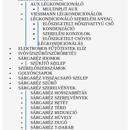
AUX LÉGKONDICIONÁLÓ
MULTISPLIT AUX
VIESSMANN LÉGKONDICIONÁLÓK
LÉGKONDICIONÁLÓ SZERELÉSI ANYAG
ELŐSZIGETELT HŐSZIVATTYÚ CSŐ
KONDENZÁCIÓ
SZERELÉSI KONZOLOK
ELŐSZIGETELT CSÖVES
LÉGKONDICIONÁLÁS
ELEKTROMOS FŰTŐTESTEK ELÍZ
IVÓVÍZSZŰRŐ/SZŰRŐBETÉT
SÁRGARÉZ IDOMOK
SZŰKÍTŐ SZELEP
SZERELŐSZERSZÁMOK
GOLYÓSCSAPOK
SÁRGARÉZ VISSZACSAPÓ SZELEP
SÁRGARÉZ SZŰRŐ
SÁRGARÉZ SZERELVÉNYEK
SÁRGARÉZ HOSSZABBÍTÁS
SÁRGARÉZ SZERELVÉNYEK
SÁRGARÉZ BETÉT
SÁRGARÉZ TÉRD
SÁRGARÉZ REDUKCIÓ
SÁRGARÉZ HÜVELY
SÁRGARÉZ DUGÓ
SÁRGARÉZ T-DARAB