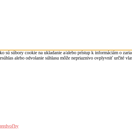
ko sú súbory cookie na ukladanie a/alebo prístup k informáciám o zari
Nesúhlas alebo odvolanie súhlasu môže nepriaznivo ovplyvniť určité vlas
predvoľby