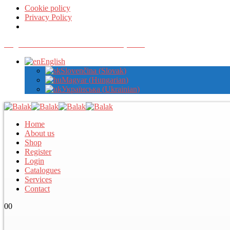
Cookie policy
Privacy Policy
Register with us to view wholesale prices
English
Slovenčina
(
Slovak
)
Magyar
(
Hungarian
)
Українська
(
Ukrainian
)
Home
About us
Shop
Register
Login
Catalogues
Services
Contact
0
0